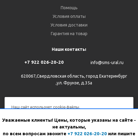
Помощь
Условия оплаты
Условия доставки
Гарантия на товар
Наши контакты
+7 922 026-20-20
info@sms-ural.ru
620067,Свердловская область, город Екатеринбург
,ул. Фрунзе, д.35а
Наш сайт использует cookie-файлы.
Продолжая им пользоваться, вы соглашаетесь на
2026 © Все права защищены
Уважаемые клиенты! Цены, которые указаны на сайте -
обработку персональных данных с использованием Яндекс
не актуальны,
Метрики в соответствии с
политикой конфиденциальности
.
WhatsApp
Версия для печати
по всем вопросам звоните
+7 922 026-20-20
или пишите