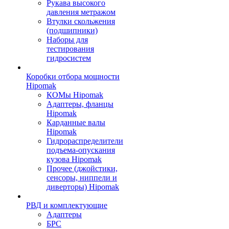
Рукава высокого
давления метражом
Втулки скольжения
(подшипники)
Наборы для
тестирования
гидросистем
Коробки отбора мощности
Hipomak
КОМы Hipomak
Адаптеры, фланцы
Hipomak
Карданные валы
Hipomak
Гидрораспределители
подъема-опускания
кузова Hipomak
Прочее (джойстики,
сенсоры, ниппели и
диверторы) Hipomak
РВД и комплектующие
Адаптеры
БРС