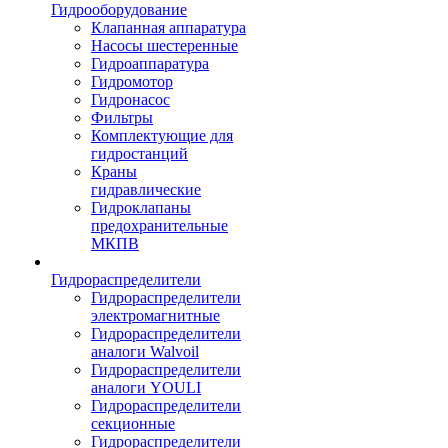
Гидрооборудование
Клапанная аппаратура
Насосы шестеренные
Гидроаппаратура
Гидромотор
Гидронасос
Фильтры
Комплектующие для
гидростанций
Краны
гидравлические
Гидроклапаны
предохранительные
МКПВ
Гидрораспределители
Гидрораспределители
электромагнитные
Гидрораспределители
аналоги Walvoil
Гидрораспределители
аналоги YOULI
Гидрораспределители
секционные
Гидрораспределители