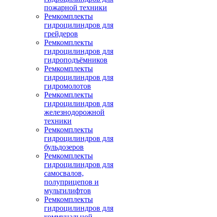
пожарной техники
Ремкомплекты
гидроцилиндров для
грейдеров
Ремкомплекты
гидроцилиндров для
гидроподъёмников
Ремкомплекты
гидроцилиндров для
гидромолотов
Ремкомплекты
гидроцилиндров для
железнодорожной
техники
Ремкомплекты
гидроцилиндров для
бульдозеров
Ремкомплекты
гидроцилиндров для
самосвалов,
полуприцепов и
мультилифтов
Ремкомплекты
гидроцилиндров для
коммунальной