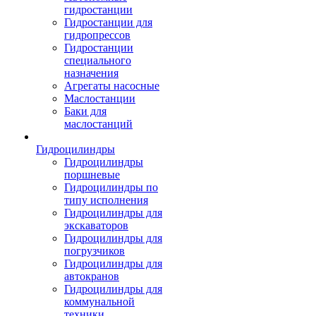
гидростанции
Гидростанции для
гидропрессов
Гидростанции
специального
назначения
Агрегаты насосные
Маслостанции
Баки для
маслостанций
Гидроцилиндры
Гидроцилиндры
поршневые
Гидроцилиндры по
типу исполнения
Гидроцилиндры для
экскаваторов
Гидроцилиндры для
погрузчиков
Гидроцилиндры для
автокранов
Гидроцилиндры для
коммунальной
техники