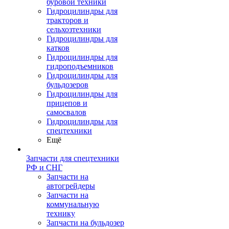
буровой техники
Гидроцилиндры для
тракторов и
сельхозтехники
Гидроцилиндры для
катков
Гидроцилиндры для
гидроподъемников
Гидроцилиндры для
бульдозеров
Гидроцилиндры для
прицепов и
самосвалов
Гидроцилиндры для
спецтехники
Ещё
Запчасти для спецтехники
РФ и СНГ
Запчасти на
автогрейдеры
Запчасти на
коммунальную
технику
Запчасти на бульдозер