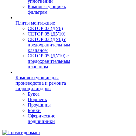
уплотнений
Комплектующие к
фильтрам
Плиты монтажные
CЕТОР 03 (ДУ6)
CЕТОР 05 (ДУ10)
CЕТОР 03 (ДУ6) с
предохранительным
клапаном
CЕТОР 05 (ДУ10) с
предохранительным
плапаном
Комплектующие для
производства и ремонта
гидроцилиндров
Букса
Поршень
Проушины
Бонки
Сферические
подшипники