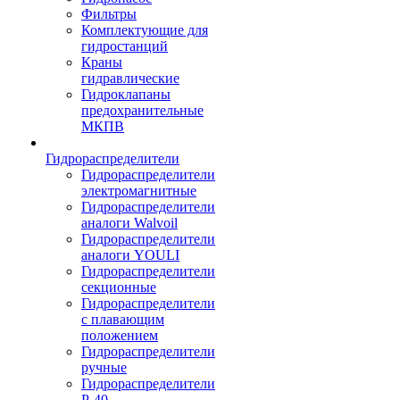
Фильтры
Комплектующие для
гидростанций
Краны
гидравлические
Гидроклапаны
предохранительные
МКПВ
Гидрораспределители
Гидрораспределители
электромагнитные
Гидрораспределители
аналоги Walvoil
Гидрораспределители
аналоги YOULI
Гидрораспределители
секционные
Гидрораспределители
с плавающим
положением
Гидрораспределители
ручные
Гидрораспределители
Р-40