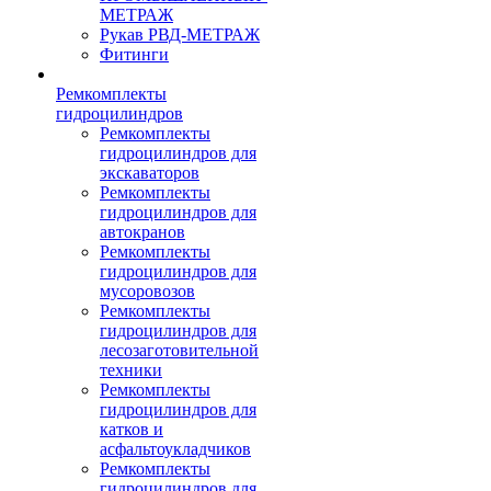
МЕТРАЖ
Рукав РВД-МЕТРАЖ
Фитинги
Ремкомплекты
гидроцилиндров
Ремкомплекты
гидроцилиндров для
экскаваторов
Ремкомплекты
гидроцилиндров для
автокранов
Ремкомплекты
гидроцилиндров для
мусоровозов
Ремкомплекты
гидроцилиндров для
лесозаготовительной
техники
Ремкомплекты
гидроцилиндров для
катков и
асфальтоукладчиков
Ремкомплекты
гидроцилиндров для