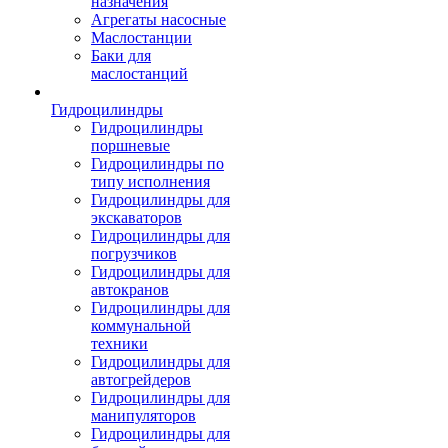
назначения
Агрегаты насосные
Маслостанции
Баки для
маслостанций
Гидроцилиндры
Гидроцилиндры
поршневые
Гидроцилиндры по
типу исполнения
Гидроцилиндры для
экскаваторов
Гидроцилиндры для
погрузчиков
Гидроцилиндры для
автокранов
Гидроцилиндры для
коммунальной
техники
Гидроцилиндры для
автогрейдеров
Гидроцилиндры для
манипуляторов
Гидроцилиндры для