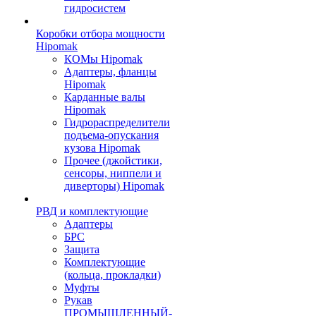
гидросистем
Коробки отбора мощности
Hipomak
КОМы Hipomak
Адаптеры, фланцы
Hipomak
Карданные валы
Hipomak
Гидрораспределители
подъема-опускания
кузова Hipomak
Прочее (джойстики,
сенсоры, ниппели и
диверторы) Hipomak
РВД и комплектующие
Адаптеры
БРС
Защита
Комплектующие
(кольца, прокладки)
Муфты
Рукав
ПРОМЫШЛЕННЫЙ-