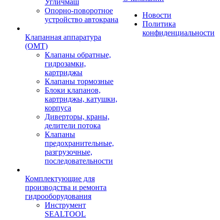
Угличмаш
Опорно-поворотное
Новости
устройство автокрана
Политика
конфиденциальности
Клапанная аппаратура
(OMT)
Клапаны обратные,
гидрозамки,
картриджы
Клапаны тормозные
Блоки клапанов,
картриджы, катушки,
корпуса
Диверторы, краны,
делители потока
Клапаны
предохранительные,
разгрузочные,
последовательности
Комплектующие для
производства и ремонта
гидрооборудования
Инструмент
SEALTOOL