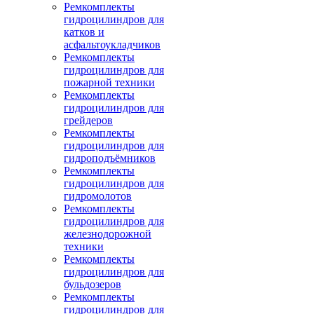
Ремкомплекты
гидроцилиндров для
катков и
асфальтоукладчиков
Ремкомплекты
гидроцилиндров для
пожарной техники
Ремкомплекты
гидроцилиндров для
грейдеров
Ремкомплекты
гидроцилиндров для
гидроподъёмников
Ремкомплекты
гидроцилиндров для
гидромолотов
Ремкомплекты
гидроцилиндров для
железнодорожной
техники
Ремкомплекты
гидроцилиндров для
бульдозеров
Ремкомплекты
гидроцилиндров для