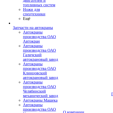
двигателей и
топливных систем
Ножи для
спецтехники
Ещё
Запчасти на автокраны
Автокраны
производства ОАО
Автокран
Автокраны
производства ОАО
Галичский
автокрановый завод
Автокраны
производства ОАО
Клинцовский
автокрановый завод
Автокраны
производства ОАО
Челябинский
механический завод
Автокраны Машека
Автокраны
производства ОАО
О компании