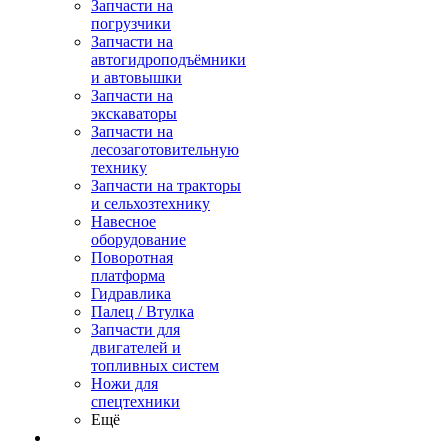
Запчасти на
погрузчики
Запчасти на
автогидроподъёмники
и автовышки
Запчасти на
экскаваторы
Запчасти на
лесозаготовительную
технику
Запчасти на тракторы
и сельхозтехнику
Навесное
оборудование
Поворотная
платформа
Гидравлика
Палец / Втулка
Запчасти для
двигателей и
топливных систем
Ножи для
спецтехники
Ещё