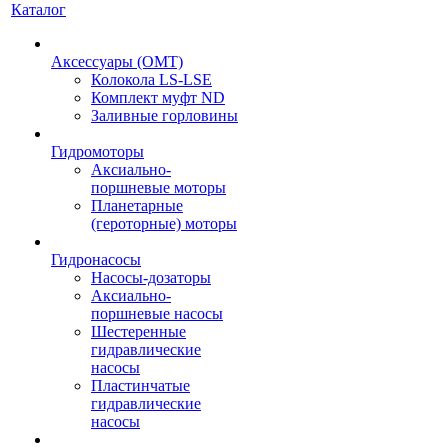
Каталог
Аксессуары (OMT)
Колокола LS-LSE
Комплект муфт ND
Заливные горловины
Гидромоторы
Аксиально-
поршневые моторы
Планетарные
(героторные) моторы
Гидронасосы
Насосы-дозаторы
Аксиально-
поршневые насосы
Шестеренные
гидравлические
насосы
Пластинчатые
гидравлические
насосы