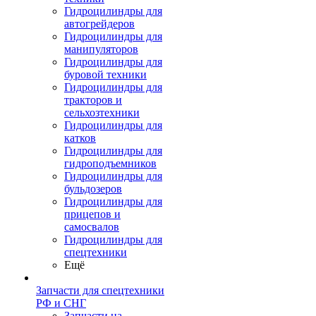
Гидроцилиндры для
автогрейдеров
Гидроцилиндры для
манипуляторов
Гидроцилиндры для
буровой техники
Гидроцилиндры для
тракторов и
сельхозтехники
Гидроцилиндры для
катков
Гидроцилиндры для
гидроподъемников
Гидроцилиндры для
бульдозеров
Гидроцилиндры для
прицепов и
самосвалов
Гидроцилиндры для
спецтехники
Ещё
Запчасти для спецтехники
РФ и СНГ
Запчасти на