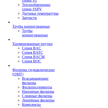
серии ST
Теплообменники
серии SSPV
Датчики температуры
Запчасти
Трубы хонингованные
Трубы
хонингованные
Хромированные прутки
Серия BAC
Серия BATC
Серия BACM
Серия BOC
Фильтры гидравлические
(OMT)
Всасыващющие
фильтры
Фильтроэлементы
Напорные фильтры
Сливные фильтры
Линейные фильтры
Комплекты