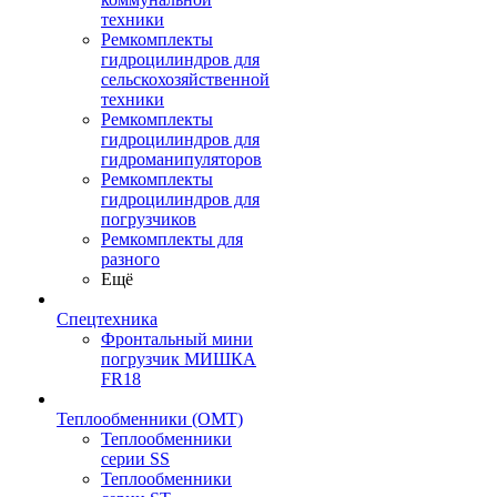
техники
Ремкомплекты
гидроцилиндров для
сельскохозяйственной
техники
Ремкомплекты
гидроцилиндров для
гидроманипуляторов
Ремкомплекты
гидроцилиндров для
погрузчиков
Ремкомплекты для
разного
Ещё
Спецтехника
Фронтальный мини
погрузчик МИШКА
FR18
Теплообменники (OMT)
Теплообменники
серии SS
Теплообменники