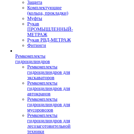
Защита
Комплектующие
(кольца, прокладки)
Муфты
Рукав
ПРОМЫШЛЕННЫЙ-
МЕТРАЖ
Рукав РВД-МЕТРАЖ
Фитинги
Ремкомплекты
гидроцилиндров
Ремкомплекты
гидроцилиндров для
экскаваторов
Ремкомплекты
гидроцилиндров для
автокранов
Ремкомплекты
гидроцилиндров для
мусоровозов
Ремкомплекты
гидроцилиндров для
лесозаготовительной
техники