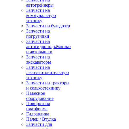
автогрейдеры
Запчасти на
коммунальную
технику
Запчасти на бульдозер
Запчасти на
погрузчики
Запчасти на
автогидроподъёмники
и автовышки
Запчасти на
экскаваторы
Запчасти на
лесозаготовительную
технику
Запчасти на тракторы
и сельхозтехнику
Навесное
оборудование
Поворотная
платформа
Гидравлика
Палец / Втулка
Запчасти для