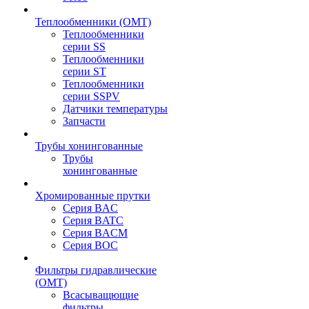
Теплообменники (OMT)
Теплообменники
серии SS
Теплообменники
серии ST
Теплообменники
серии SSPV
Датчики температуры
Запчасти
Трубы хонингованные
Трубы
хонингованные
Хромированные прутки
Серия BAC
Серия BATC
Серия BACM
Серия BOC
Фильтры гидравлические
(OMT)
Всасыващющие
фильтры