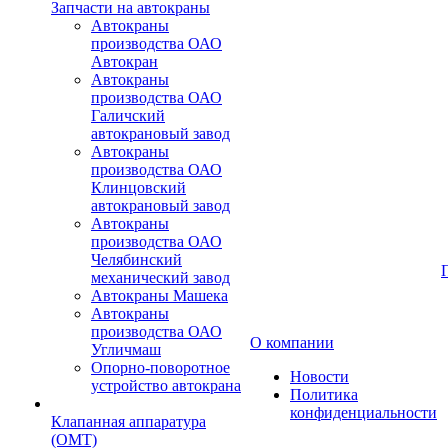
Запчасти на автокраны
Автокраны
производства ОАО
Автокран
Автокраны
производства ОАО
Галичский
автокрановый завод
Автокраны
производства ОАО
Клинцовский
автокрановый завод
Автокраны
производства ОАО
Челябинский
механический завод
Автокраны Машека
Автокраны
производства ОАО
О компании
Угличмаш
Опорно-поворотное
Новости
устройство автокрана
Политика
конфиденциальности
Клапанная аппаратура
(OMT)