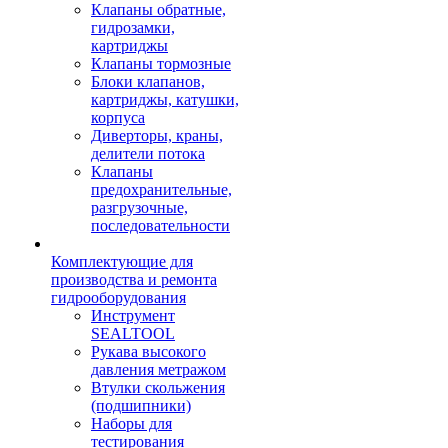
Клапаны обратные,
гидрозамки,
картриджы
Клапаны тормозные
Блоки клапанов,
картриджы, катушки,
корпуса
Диверторы, краны,
делители потока
Клапаны
предохранительные,
разгрузочные,
последовательности
Комплектующие для
производства и ремонта
гидрооборудования
Инструмент
SEALTOOL
Рукава высокого
давления метражом
Втулки скольжения
(подшипники)
Наборы для
тестирования