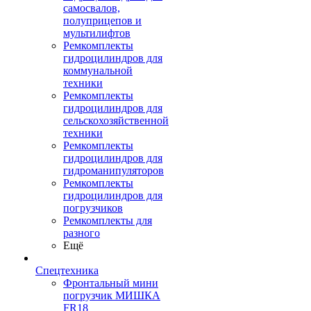
самосвалов,
полуприцепов и
мультилифтов
Ремкомплекты
гидроцилиндров для
коммунальной
техники
Ремкомплекты
гидроцилиндров для
сельскохозяйственной
техники
Ремкомплекты
гидроцилиндров для
гидроманипуляторов
Ремкомплекты
гидроцилиндров для
погрузчиков
Ремкомплекты для
разного
Ещё
Спецтехника
Фронтальный мини
погрузчик МИШКА
FR18