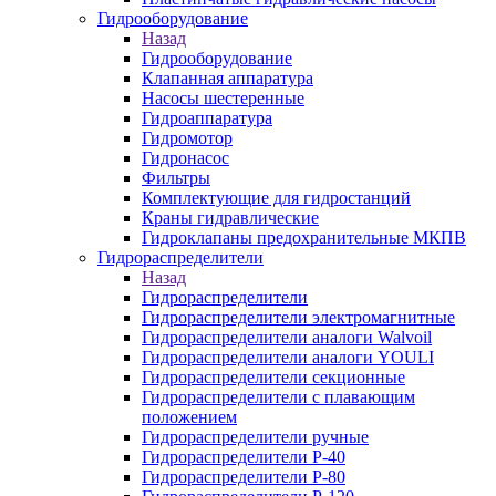
Гидрооборудование
Назад
Гидрооборудование
Клапанная аппаратура
Насосы шестеренные
Гидроаппаратура
Гидромотор
Гидронасос
Фильтры
Комплектующие для гидростанций
Краны гидравлические
Гидроклапаны предохранительные МКПВ
Гидрораспределители
Назад
Гидрораспределители
Гидрораспределители электромагнитные
Гидрораспределители аналоги Walvoil
Гидрораспределители аналоги YOULI
Гидрораспределители секционные
Гидрораспределители с плавающим
положением
Гидрораспределители ручные
Гидрораспределители Р-40
Гидрораспределители Р-80