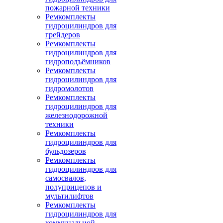
пожарной техники
Ремкомплекты
гидроцилиндров для
грейдеров
Ремкомплекты
гидроцилиндров для
гидроподъёмников
Ремкомплекты
гидроцилиндров для
гидромолотов
Ремкомплекты
гидроцилиндров для
железнодорожной
техники
Ремкомплекты
гидроцилиндров для
бульдозеров
Ремкомплекты
гидроцилиндров для
самосвалов,
полуприцепов и
мультилифтов
Ремкомплекты
гидроцилиндров для
коммунальной