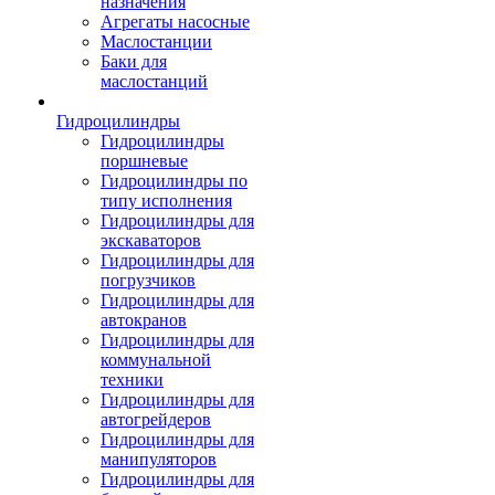
назначения
Агрегаты насосные
Маслостанции
Баки для
маслостанций
Гидроцилиндры
Гидроцилиндры
поршневые
Гидроцилиндры по
типу исполнения
Гидроцилиндры для
экскаваторов
Гидроцилиндры для
погрузчиков
Гидроцилиндры для
автокранов
Гидроцилиндры для
коммунальной
техники
Гидроцилиндры для
автогрейдеров
Гидроцилиндры для
манипуляторов
Гидроцилиндры для