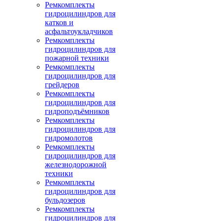
Ремкомплекты
гидроцилиндров для
катков и
асфальтоукладчиков
Ремкомплекты
гидроцилиндров для
пожарной техники
Ремкомплекты
гидроцилиндров для
грейдеров
Ремкомплекты
гидроцилиндров для
гидроподъёмников
Ремкомплекты
гидроцилиндров для
гидромолотов
Ремкомплекты
гидроцилиндров для
железнодорожной
техники
Ремкомплекты
гидроцилиндров для
бульдозеров
Ремкомплекты
гидроцилиндров для