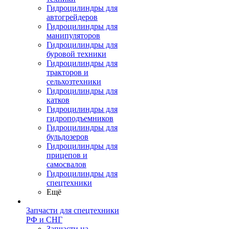
Гидроцилиндры для
автогрейдеров
Гидроцилиндры для
манипуляторов
Гидроцилиндры для
буровой техники
Гидроцилиндры для
тракторов и
сельхозтехники
Гидроцилиндры для
катков
Гидроцилиндры для
гидроподъемников
Гидроцилиндры для
бульдозеров
Гидроцилиндры для
прицепов и
самосвалов
Гидроцилиндры для
спецтехники
Ещё
Запчасти для спецтехники
РФ и СНГ
Запчасти на