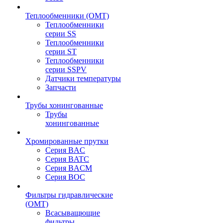
Теплообменники (OMT)
Теплообменники
серии SS
Теплообменники
серии ST
Теплообменники
серии SSPV
Датчики температуры
Запчасти
Трубы хонингованные
Трубы
хонингованные
Хромированные прутки
Серия BAC
Серия BATC
Серия BACM
Серия BOC
Фильтры гидравлические
(OMT)
Всасыващющие
фильтры