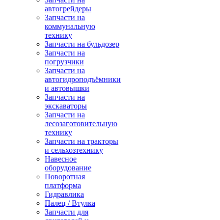
автогрейдеры
Запчасти на
коммунальную
технику
Запчасти на бульдозер
Запчасти на
погрузчики
Запчасти на
автогидроподъёмники
и автовышки
Запчасти на
экскаваторы
Запчасти на
лесозаготовительную
технику
Запчасти на тракторы
и сельхозтехнику
Навесное
оборудование
Поворотная
платформа
Гидравлика
Палец / Втулка
Запчасти для