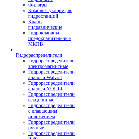
Фильтры
Комплектующие для
гидростанций
Краны
гидравлические
Гидроклапаны
предохранительные
МКПВ
Гидрораспределители
Гидрораспределители
электромагнитные
Гидрораспределители
аналоги Walvoil
Гидрораспределители
аналоги YOULI
Гидрораспределители
секционные
Гидрораспределители
с плавающим
положением
Гидрораспределители
ручные
Гидрораспределители
Р-40