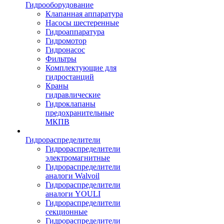
Гидрооборудование
Клапанная аппаратура
Насосы шестеренные
Гидроаппаратура
Гидромотор
Гидронасос
Фильтры
Комплектующие для
гидростанций
Краны
гидравлические
Гидроклапаны
предохранительные
МКПВ
Гидрораспределители
Гидрораспределители
электромагнитные
Гидрораспределители
аналоги Walvoil
Гидрораспределители
аналоги YOULI
Гидрораспределители
секционные
Гидрораспределители