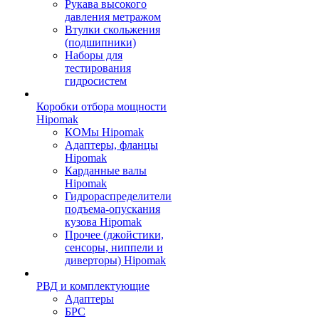
Рукава высокого
давления метражом
Втулки скольжения
(подшипники)
Наборы для
тестирования
гидросистем
Коробки отбора мощности
Hipomak
КОМы Hipomak
Адаптеры, фланцы
Hipomak
Карданные валы
Hipomak
Гидрораспределители
подъема-опускания
кузова Hipomak
Прочее (джойстики,
сенсоры, ниппели и
диверторы) Hipomak
РВД и комплектующие
Адаптеры
БРС