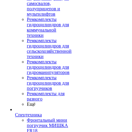
самосвалов,
полуприцепов и
мультилифтов
Ремкомплекты
гидроцилиндров для
коммунальной
техники
Ремкомплекты
гидроцилиндров для
сельскохозяйственной
техники
Ремкомплекты
гидроцилиндров для
гидроманипуляторов
Ремкомплекты
гидроцилиндров для
погрузчиков
Ремкомплекты для
разного
Ещё
Спецтехника
Фронтальный мини
погрузчик МИШКА
FR18