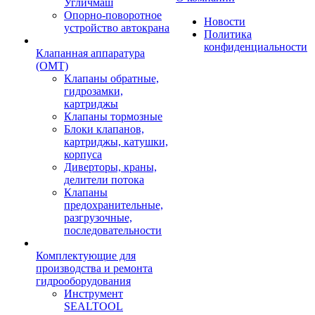
Угличмаш
Опорно-поворотное
Новости
устройство автокрана
Политика
конфиденциальности
Клапанная аппаратура
(OMT)
Клапаны обратные,
гидрозамки,
картриджы
Клапаны тормозные
Блоки клапанов,
картриджы, катушки,
корпуса
Диверторы, краны,
делители потока
Клапаны
предохранительные,
разгрузочные,
последовательности
Комплектующие для
производства и ремонта
гидрооборудования
Инструмент
SEALTOOL