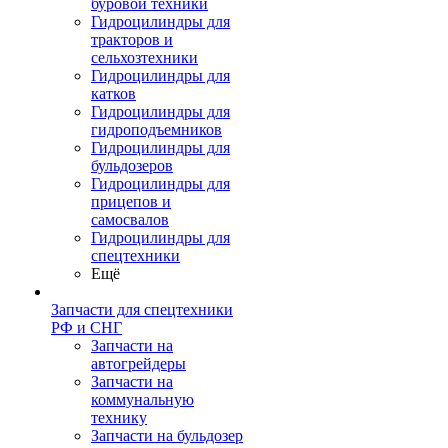
буровой техники
Гидроцилиндры для
тракторов и
сельхозтехники
Гидроцилиндры для
катков
Гидроцилиндры для
гидроподъемников
Гидроцилиндры для
бульдозеров
Гидроцилиндры для
прицепов и
самосвалов
Гидроцилиндры для
спецтехники
Ещё
Запчасти для спецтехники
РФ и СНГ
Запчасти на
автогрейдеры
Запчасти на
коммунальную
технику
Запчасти на бульдозер