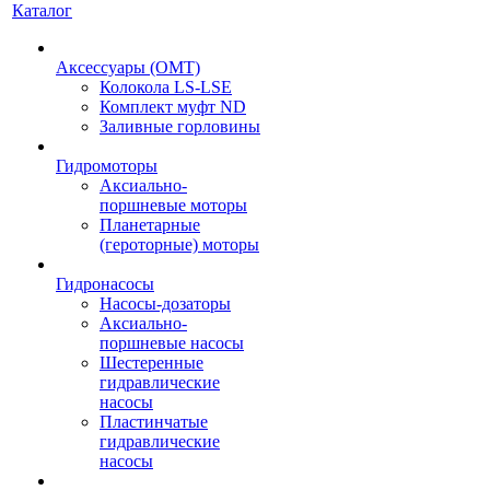
Каталог
Аксессуары (OMT)
Колокола LS-LSE
Комплект муфт ND
Заливные горловины
Гидромоторы
Аксиально-
поршневые моторы
Планетарные
(героторные) моторы
Гидронасосы
Насосы-дозаторы
Аксиально-
поршневые насосы
Шестеренные
гидравлические
насосы
Пластинчатые
гидравлические
насосы