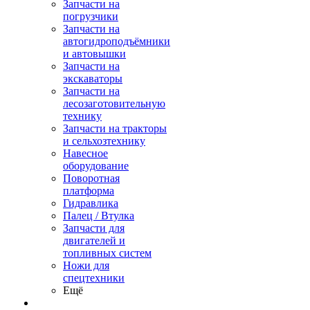
Запчасти на
погрузчики
Запчасти на
автогидроподъёмники
и автовышки
Запчасти на
экскаваторы
Запчасти на
лесозаготовительную
технику
Запчасти на тракторы
и сельхозтехнику
Навесное
оборудование
Поворотная
платформа
Гидравлика
Палец / Втулка
Запчасти для
двигателей и
топливных систем
Ножи для
спецтехники
Ещё