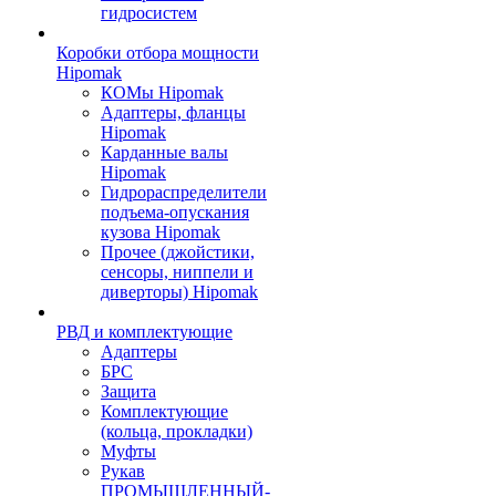
гидросистем
Коробки отбора мощности
Hipomak
КОМы Hipomak
Адаптеры, фланцы
Hipomak
Карданные валы
Hipomak
Гидрораспределители
подъема-опускания
кузова Hipomak
Прочее (джойстики,
сенсоры, ниппели и
диверторы) Hipomak
РВД и комплектующие
Адаптеры
БРС
Защита
Комплектующие
(кольца, прокладки)
Муфты
Рукав
ПРОМЫШЛЕННЫЙ-