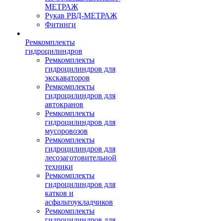
МЕТРАЖ
Рукав РВД-МЕТРАЖ
Фитинги
Ремкомплекты
гидроцилиндров
Ремкомплекты
гидроцилиндров для
экскаваторов
Ремкомплекты
гидроцилиндров для
автокранов
Ремкомплекты
гидроцилиндров для
мусоровозов
Ремкомплекты
гидроцилиндров для
лесозаготовительной
техники
Ремкомплекты
гидроцилиндров для
катков и
асфальтоукладчиков
Ремкомплекты
гидроцилиндров для