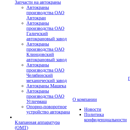
Запчасти на автокраны
Автокраны
производства ОАО
Автокран
Автокраны
производства ОАО
Галичский
автокрановый завод
Автокраны
производства ОАО
Клинцовский
автокрановый завод
Автокраны
производства ОАО
Челябинский
механический завод
Автокраны Машека
Автокраны
производства ОАО
О компании
Угличмаш
Опорно-поворотное
Новости
устройство автокрана
Политика
конфиденциальности
Клапанная аппаратура
(OMT)