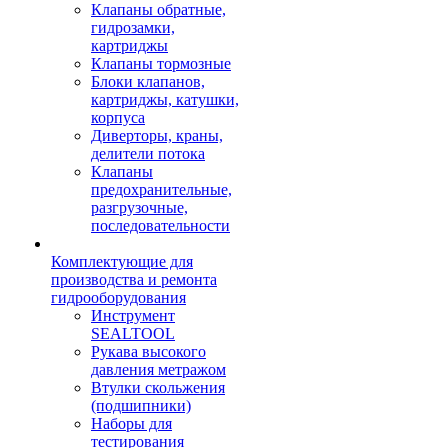
Клапаны обратные,
гидрозамки,
картриджы
Клапаны тормозные
Блоки клапанов,
картриджы, катушки,
корпуса
Диверторы, краны,
делители потока
Клапаны
предохранительные,
разгрузочные,
последовательности
Комплектующие для
производства и ремонта
гидрооборудования
Инструмент
SEALTOOL
Рукава высокого
давления метражом
Втулки скольжения
(подшипники)
Наборы для
тестирования