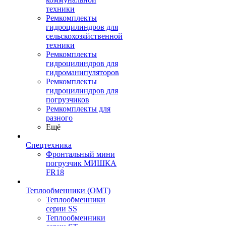
техники
Ремкомплекты
гидроцилиндров для
сельскохозяйственной
техники
Ремкомплекты
гидроцилиндров для
гидроманипуляторов
Ремкомплекты
гидроцилиндров для
погрузчиков
Ремкомплекты для
разного
Ещё
Спецтехника
Фронтальный мини
погрузчик МИШКА
FR18
Теплообменники (OMT)
Теплообменники
серии SS
Теплообменники