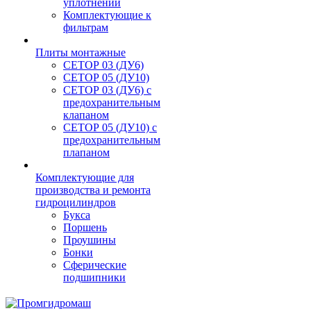
уплотнений
Комплектующие к
фильтрам
Плиты монтажные
CЕТОР 03 (ДУ6)
CЕТОР 05 (ДУ10)
CЕТОР 03 (ДУ6) с
предохранительным
клапаном
CЕТОР 05 (ДУ10) с
предохранительным
плапаном
Комплектующие для
производства и ремонта
гидроцилиндров
Букса
Поршень
Проушины
Бонки
Сферические
подшипники