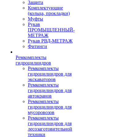
Защита
Комплектующие
(кольца, прокладки)
Муфты
Рукав
ПРОМЫШЛЕННЫЙ-
МЕТРАЖ
Рукав РВД-МЕТРАЖ
Фитинги
Ремкомплекты
гидроцилиндров
Ремкомплекты
гидроцилиндров для
экскаваторов
Ремкомплекты
гидроцилиндров для
автокранов
Ремкомплекты
гидроцилиндров для
мусоровозов
Ремкомплекты
гидроцилиндров для
лесозаготовительной
техники