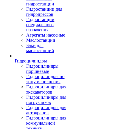
гидростанции
Гидростанции для
гидропрессов
Гидростанции
специального
назначения
Агрегаты насосные
Маслостанции
Баки для
маслостанций
Гидроцилиндры
Гидроцилиндры
поршневые
Гидроцилиндры по
типу исполнения
Гидроцилиндры для
экскаваторов
Гидроцилиндры для
погрузчиков
Гидроцилиндры для
автокранов
Гидроцилиндры для
коммунальной
техники