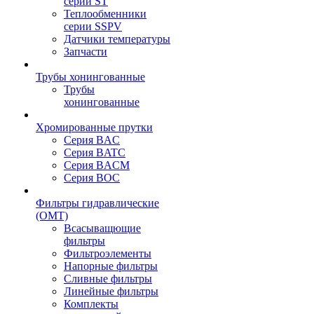
серии ST
Теплообменники
серии SSPV
Датчики температуры
Запчасти
Трубы хонингованные
Трубы
хонингованные
Хромированные прутки
Серия BAC
Серия BATC
Серия BACM
Серия BOC
Фильтры гидравлические
(OMT)
Всасыващющие
фильтры
Фильтроэлементы
Напорные фильтры
Сливные фильтры
Линейные фильтры
Комплекты