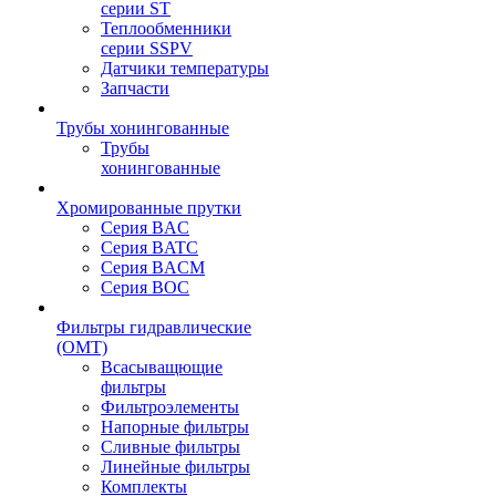
серии ST
Теплообменники
серии SSPV
Датчики температуры
Запчасти
Трубы хонингованные
Трубы
хонингованные
Хромированные прутки
Серия BAC
Серия BATC
Серия BACM
Серия BOC
Фильтры гидравлические
(OMT)
Всасыващющие
фильтры
Фильтроэлементы
Напорные фильтры
Сливные фильтры
Линейные фильтры
Комплекты