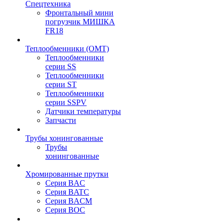
Спецтехника
Фронтальный мини
погрузчик МИШКА
FR18
Теплообменники (OMT)
Теплообменники
серии SS
Теплообменники
серии ST
Теплообменники
серии SSPV
Датчики температуры
Запчасти
Трубы хонингованные
Трубы
хонингованные
Хромированные прутки
Серия BAC
Серия BATC
Серия BACM
Серия BOC