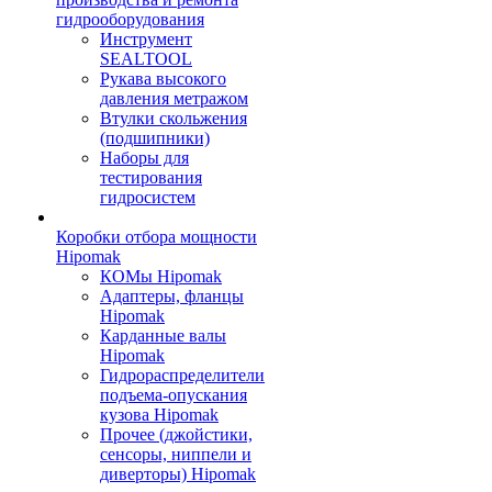
гидрооборудования
Инструмент
SEALTOOL
Рукава высокого
давления метражом
Втулки скольжения
(подшипники)
Наборы для
тестирования
гидросистем
Коробки отбора мощности
Hipomak
КОМы Hipomak
Адаптеры, фланцы
Hipomak
Карданные валы
Hipomak
Гидрораспределители
подъема-опускания
кузова Hipomak
Прочее (джойстики,
сенсоры, ниппели и
диверторы) Hipomak