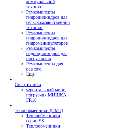
коммунальной
техники
Ремкомплекты
гидроцилиндров для
сельскохозяйственной
техники
Ремкомплекты
гидроцилиндров для
гидроманипуляторов
Ремкомплекты
гидроцилиндров для
погрузчиков
Ремкомплекты для
разного
Ещё
Спецтехника
Фронтальный мини
погрузчик МИШКА
FR18
Теплообменники (OMT)
Теплообменники
серии SS
Теплообменники