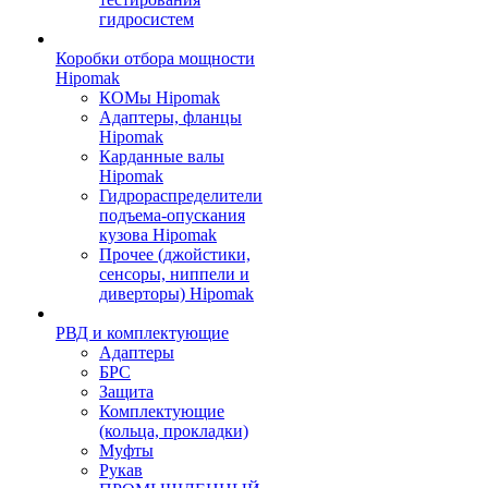
гидросистем
Коробки отбора мощности
Hipomak
КОМы Hipomak
Адаптеры, фланцы
Hipomak
Карданные валы
Hipomak
Гидрораспределители
подъема-опускания
кузова Hipomak
Прочее (джойстики,
сенсоры, ниппели и
диверторы) Hipomak
РВД и комплектующие
Адаптеры
БРС
Защита
Комплектующие
(кольца, прокладки)
Муфты
Рукав