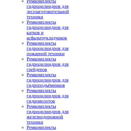
Ремкомплекты
гидроцилиндров для
лесозаготовительной
техники
Ремкомплекты
гидроцилиндров для
катков и
асфальтоукладчиков
Ремкомплекты
гидроцилиндров для
пожарной техники
Ремкомплекты
гидроцилиндров для
грейдеров
Ремкомплекты
гидроцилиндров для
гидроподъёмников
Ремкомплекты
гидроцилиндров для
гидромолотов
Ремкомплекты
гидроцилиндров для
железнодорожной
техники
Ремкомплекты