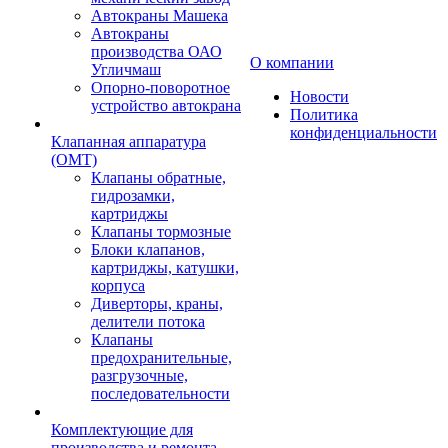
Автокраны Машека
Автокраны
производства ОАО
О компании
Угличмаш
Опорно-поворотное
Новости
устройство автокрана
Политика
конфиденциальности
Клапанная аппаратура
(OMT)
Клапаны обратные,
гидрозамки,
картриджы
Клапаны тормозные
Блоки клапанов,
картриджы, катушки,
корпуса
Диверторы, краны,
делители потока
Клапаны
предохранительные,
разгрузочные,
последовательности
Комплектующие для
производства и ремонта