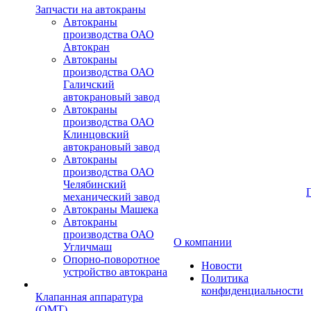
Запчасти на автокраны
Автокраны
производства ОАО
Автокран
Автокраны
производства ОАО
Галичский
автокрановый завод
Автокраны
производства ОАО
Клинцовский
автокрановый завод
Автокраны
производства ОАО
Челябинский
механический завод
Автокраны Машека
Автокраны
производства ОАО
О компании
Угличмаш
Опорно-поворотное
Новости
устройство автокрана
Политика
конфиденциальности
Клапанная аппаратура
(OMT)