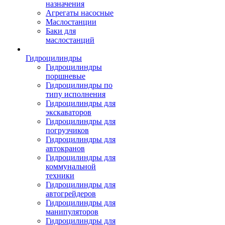
назначения
Агрегаты насосные
Маслостанции
Баки для
маслостанций
Гидроцилиндры
Гидроцилиндры
поршневые
Гидроцилиндры по
типу исполнения
Гидроцилиндры для
экскаваторов
Гидроцилиндры для
погрузчиков
Гидроцилиндры для
автокранов
Гидроцилиндры для
коммунальной
техники
Гидроцилиндры для
автогрейдеров
Гидроцилиндры для
манипуляторов
Гидроцилиндры для