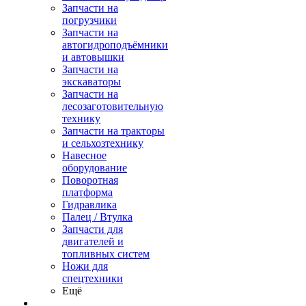
Запчасти на
погрузчики
Запчасти на
автогидроподъёмники
и автовышки
Запчасти на
экскаваторы
Запчасти на
лесозаготовительную
технику
Запчасти на тракторы
и сельхозтехнику
Навесное
оборудование
Поворотная
платформа
Гидравлика
Палец / Втулка
Запчасти для
двигателей и
топливных систем
Ножи для
спецтехники
Ещё