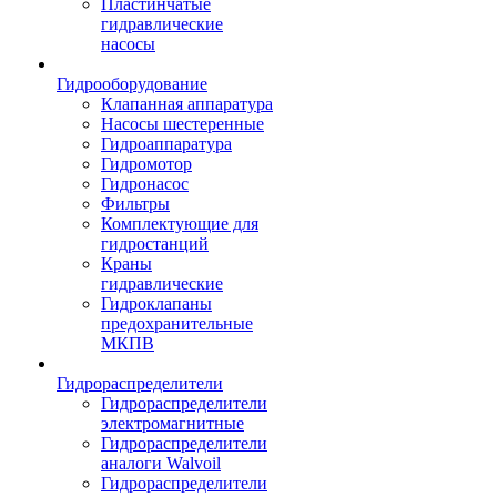
Пластинчатые
гидравлические
насосы
Гидрооборудование
Клапанная аппаратура
Насосы шестеренные
Гидроаппаратура
Гидромотор
Гидронасос
Фильтры
Комплектующие для
гидростанций
Краны
гидравлические
Гидроклапаны
предохранительные
МКПВ
Гидрораспределители
Гидрораспределители
электромагнитные
Гидрораспределители
аналоги Walvoil
Гидрораспределители