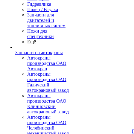
Гидравлика
Палец / Втулка
Запчасти для
двигателей и
топливных систем
Ножи для
спецтехники
Ещё
Запчасти на автокраны
Автокраны
производства ОАО
Автокран
Автокраны
производства ОАО
Галичский
автокрановый завод
Автокраны
производства ОАО
Клинцовский
автокрановый завод
Автокраны
производства ОАО
Челябинский
механический завод