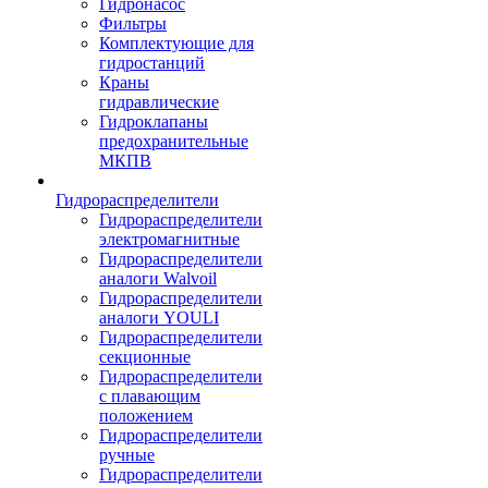
Гидронасос
Фильтры
Комплектующие для
гидростанций
Краны
гидравлические
Гидроклапаны
предохранительные
МКПВ
Гидрораспределители
Гидрораспределители
электромагнитные
Гидрораспределители
аналоги Walvoil
Гидрораспределители
аналоги YOULI
Гидрораспределители
секционные
Гидрораспределители
с плавающим
положением
Гидрораспределители
ручные
Гидрораспределители