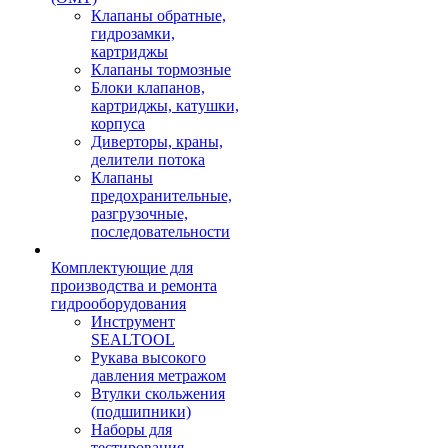
Клапаны обратные,
гидрозамки,
картриджы
Клапаны тормозные
Блоки клапанов,
картриджы, катушки,
корпуса
Диверторы, краны,
делители потока
Клапаны
предохранительные,
разгрузочные,
последовательности
Комплектующие для
производства и ремонта
гидрооборудования
Инструмент
SEALTOOL
Рукава высокого
давления метражом
Втулки скольжения
(подшипники)
Наборы для
тестирования