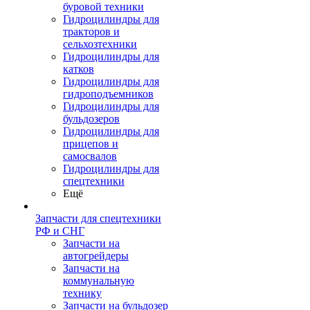
буровой техники
Гидроцилиндры для
тракторов и
сельхозтехники
Гидроцилиндры для
катков
Гидроцилиндры для
гидроподъемников
Гидроцилиндры для
бульдозеров
Гидроцилиндры для
прицепов и
самосвалов
Гидроцилиндры для
спецтехники
Ещё
Запчасти для спецтехники
РФ и СНГ
Запчасти на
автогрейдеры
Запчасти на
коммунальную
технику
Запчасти на бульдозер