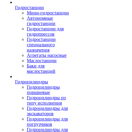
Гидростанции
Мини-гидростанции
Автономные
гидростанции
Гидростанции для
гидропрессов
Гидростанции
специального
назначения
Агрегаты насосные
Маслостанции
Баки для
маслостанций
Гидроцилиндры
Гидроцилиндры
поршневые
Гидроцилиндры по
типу исполнения
Гидроцилиндры для
экскаваторов
Гидроцилиндры для
погрузчиков
Гидроцилиндры для