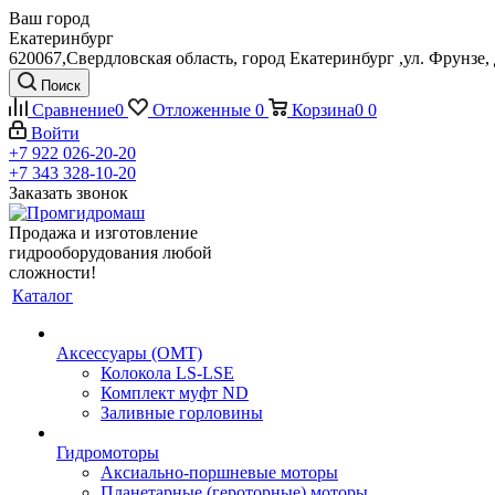
Ваш город
Екатеринбург
620067,Свердловская область, город Екатеринбург ,ул. Фрунзе, 
Поиск
Сравнение
0
Отложенные
0
Корзина
0
0
Войти
+7 922 026-20-20
+7 343 328-10-20
Заказать звонок
Продажа и изготовление
гидрооборудования любой
сложности!
Каталог
Аксессуары (OMT)
Колокола LS-LSE
Комплект муфт ND
Заливные горловины
Гидромоторы
Аксиально-поршневые моторы
Планетарные (героторные) моторы