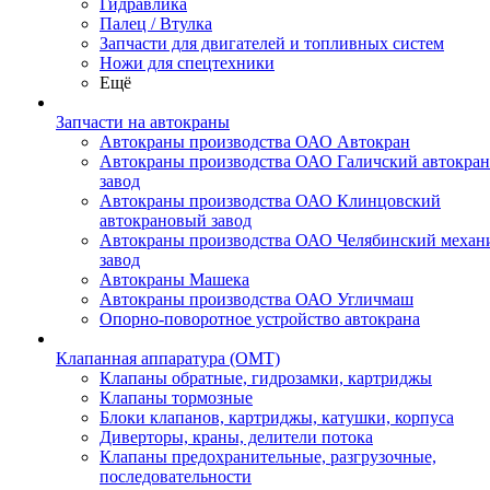
Гидравлика
Палец / Втулка
Запчасти для двигателей и топливных систем
Ножи для спецтехники
Ещё
Запчасти на автокраны
Автокраны производства ОАО Автокран
Автокраны производства ОАО Галичский автокра
завод
Автокраны производства ОАО Клинцовский
автокрановый завод
Автокраны производства ОАО Челябинский механ
завод
Автокраны Машека
Автокраны производства ОАО Угличмаш
Опорно-поворотное устройство автокрана
Клапанная аппаратура (OMT)
Клапаны обратные, гидрозамки, картриджы
Клапаны тормозные
Блоки клапанов, картриджы, катушки, корпуса
Диверторы, краны, делители потока
Клапаны предохранительные, разгрузочные,
последовательности