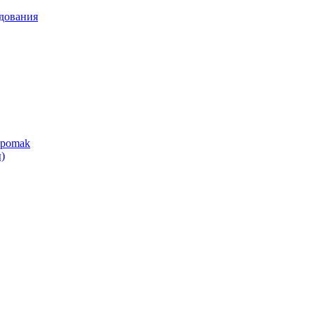
дования
ipomak
)