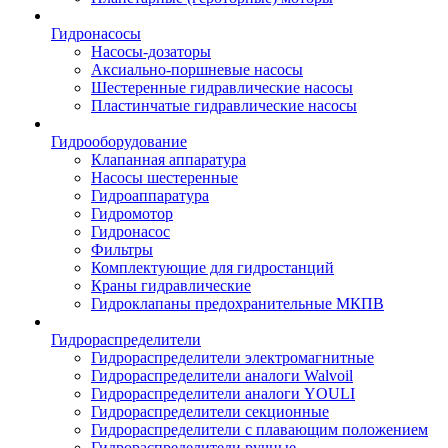
Гидронасосы
Насосы-дозаторы
Аксиально-поршневые насосы
Шестеренные гидравлические насосы
Пластинчатые гидравлические насосы
Гидрооборудование
Клапанная аппаратура
Насосы шестеренные
Гидроаппаратура
Гидромотор
Гидронасос
Фильтры
Комплектующие для гидростанций
Краны гидравлические
Гидроклапаны предохранительные МКПВ
Гидрораспределители
Гидрораспределители электромагнитные
Гидрораспределители аналоги Walvoil
Гидрораспределители аналоги YOULI
Гидрораспределители секционные
Гидрораспределители с плавающим положением
Гидрораспределители ручные