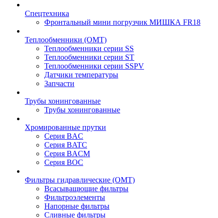
Спецтехника
Фронтальный мини погрузчик МИШКА FR18
Теплообменники (OMT)
Теплообменники серии SS
Теплообменники серии ST
Теплообменники серии SSPV
Датчики температуры
Запчасти
Трубы хонингованные
Трубы хонингованные
Хромированные прутки
Серия BAC
Серия BATC
Серия BACM
Серия BOC
Фильтры гидравлические (OMT)
Всасыващющие фильтры
Фильтроэлементы
Напорные фильтры
Сливные фильтры