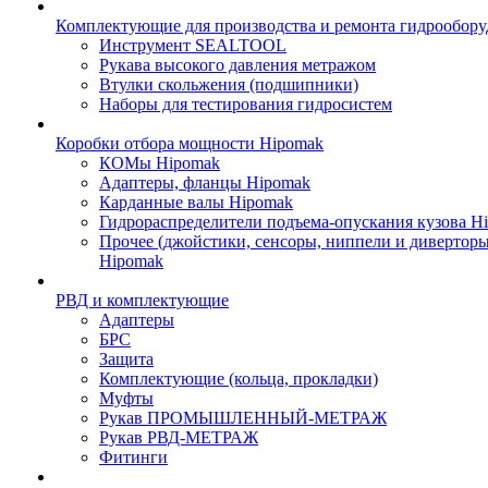
Комплектующие для производства и ремонта гидрообору
Инструмент SEALTOOL
Рукава высокого давления метражом
Втулки скольжения (подшипники)
Наборы для тестирования гидросистем
Коробки отбора мощности Hipomak
КОМы Hipomak
Адаптеры, фланцы Hipomak
Карданные валы Hipomak
Гидрораспределители подъема-опускания кузова H
Прочее (джойстики, сенсоры, ниппели и диверторы
Hipomak
РВД и комплектующие
Адаптеры
БРС
Защита
Комплектующие (кольца, прокладки)
Муфты
Рукав ПРОМЫШЛЕННЫЙ-МЕТРАЖ
Рукав РВД-МЕТРАЖ
Фитинги