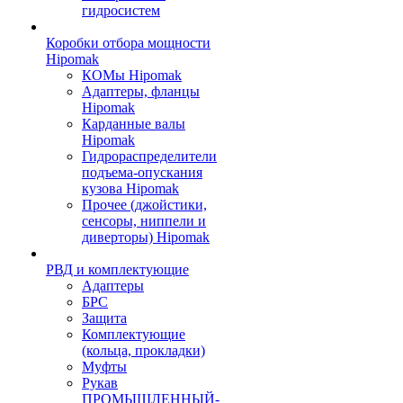
гидросистем
Коробки отбора мощности
Hipomak
КОМы Hipomak
Адаптеры, фланцы
Hipomak
Карданные валы
Hipomak
Гидрораспределители
подъема-опускания
кузова Hipomak
Прочее (джойстики,
сенсоры, ниппели и
диверторы) Hipomak
РВД и комплектующие
Адаптеры
БРС
Защита
Комплектующие
(кольца, прокладки)
Муфты
Рукав
ПРОМЫШЛЕННЫЙ-