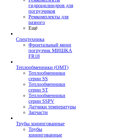
гидроцилиндров для
погрузчиков
Ремкомплекты для
разного
Ещё
Спецтехника
Фронтальный мини
погрузчик МИШКА
FR18
Теплообменники (OMT)
Теплообменники
серии SS
Теплообменники
серии ST
Теплообменники
серии SSPV
Датчики температуры
Запчасти
Трубы хонингованные
Трубы
хонингованные