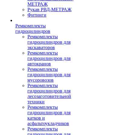
МЕТРАЖ
Рукав РВД-МЕТРАЖ
Фитинги
Ремкомплекты
гидроцилиндров
Ремкомплекты
гидроцилиндров для
экскаваторов
Ремкомплекты
гидроцилиндров для
автокранов
Ремкомплекты
гидроцилиндров для
мусоровозов
Ремкомплекты
гидроцилиндров для
лесозаготовительной
техники
Ремкомплекты
гидроцилиндров для
катков и
асфальтоукладчиков
Ремкомплекты
гидроцилиндров для