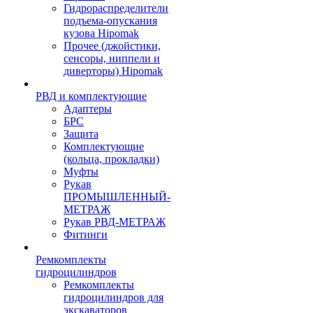
Гидрораспределители
подъема-опускания
кузова Hipomak
Прочее (джойстики,
сенсоры, ниппели и
диверторы) Hipomak
РВД и комплектующие
Адаптеры
БРС
Защита
Комплектующие
(кольца, прокладки)
Муфты
Рукав
ПРОМЫШЛЕННЫЙ-
МЕТРАЖ
Рукав РВД-МЕТРАЖ
Фитинги
Ремкомплекты
гидроцилиндров
Ремкомплекты
гидроцилиндров для
экскаваторов