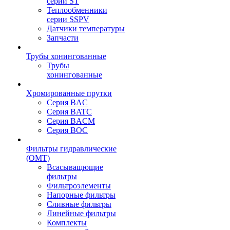
серии ST
Теплообменники
серии SSPV
Датчики температуры
Запчасти
Трубы хонингованные
Трубы
хонингованные
Хромированные прутки
Серия BAC
Серия BATC
Серия BACM
Серия BOC
Фильтры гидравлические
(OMT)
Всасыващющие
фильтры
Фильтроэлементы
Напорные фильтры
Сливные фильтры
Линейные фильтры
Комплекты