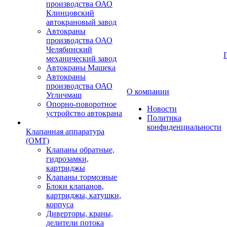
производства ОАО
Клинцовский
автокрановый завод
Автокраны
производства ОАО
Челябинский
механический завод
Автокраны Машека
Автокраны
производства ОАО
О компании
Угличмаш
Опорно-поворотное
Новости
устройство автокрана
Политика
конфиденциальности
Клапанная аппаратура
(OMT)
Клапаны обратные,
гидрозамки,
картриджы
Клапаны тормозные
Блоки клапанов,
картриджы, катушки,
корпуса
Диверторы, краны,
делители потока