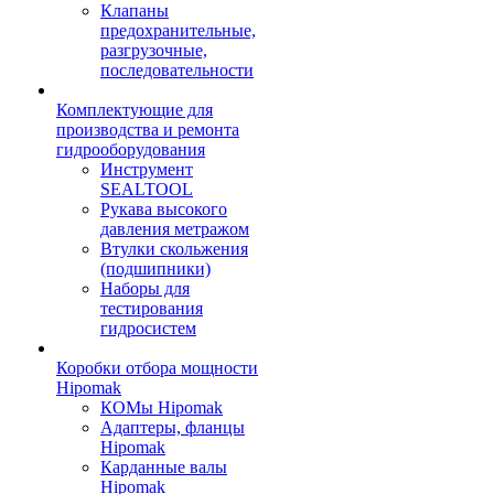
Клапаны
предохранительные,
разгрузочные,
последовательности
Комплектующие для
производства и ремонта
гидрооборудования
Инструмент
SEALTOOL
Рукава высокого
давления метражом
Втулки скольжения
(подшипники)
Наборы для
тестирования
гидросистем
Коробки отбора мощности
Hipomak
КОМы Hipomak
Адаптеры, фланцы
Hipomak
Карданные валы
Hipomak