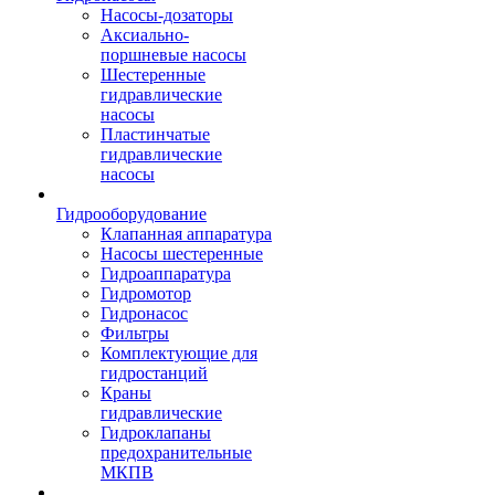
Насосы-дозаторы
Аксиально-
поршневые насосы
Шестеренные
гидравлические
насосы
Пластинчатые
гидравлические
насосы
Гидрооборудование
Клапанная аппаратура
Насосы шестеренные
Гидроаппаратура
Гидромотор
Гидронасос
Фильтры
Комплектующие для
гидростанций
Краны
гидравлические
Гидроклапаны
предохранительные
МКПВ