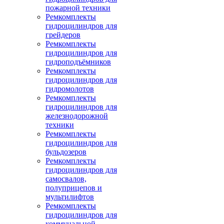
пожарной техники
Ремкомплекты
гидроцилиндров для
грейдеров
Ремкомплекты
гидроцилиндров для
гидроподъёмников
Ремкомплекты
гидроцилиндров для
гидромолотов
Ремкомплекты
гидроцилиндров для
железнодорожной
техники
Ремкомплекты
гидроцилиндров для
бульдозеров
Ремкомплекты
гидроцилиндров для
самосвалов,
полуприцепов и
мультилифтов
Ремкомплекты
гидроцилиндров для
коммунальной