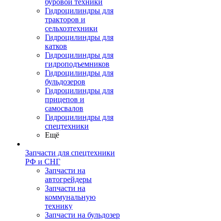
буровой техники
Гидроцилиндры для
тракторов и
сельхозтехники
Гидроцилиндры для
катков
Гидроцилиндры для
гидроподъемников
Гидроцилиндры для
бульдозеров
Гидроцилиндры для
прицепов и
самосвалов
Гидроцилиндры для
спецтехники
Ещё
Запчасти для спецтехники
РФ и СНГ
Запчасти на
автогрейдеры
Запчасти на
коммунальную
технику
Запчасти на бульдозер