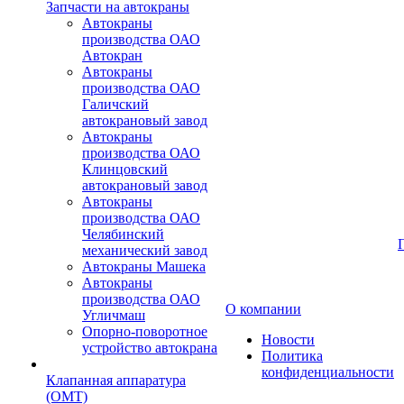
Запчасти на автокраны
Автокраны
производства ОАО
Автокран
Автокраны
производства ОАО
Галичский
автокрановый завод
Автокраны
производства ОАО
Клинцовский
автокрановый завод
Автокраны
производства ОАО
Челябинский
механический завод
Автокраны Машека
Автокраны
производства ОАО
О компании
Угличмаш
Опорно-поворотное
Новости
устройство автокрана
Политика
конфиденциальности
Клапанная аппаратура
(OMT)