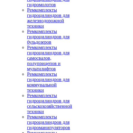
гидромолотов
Ремкомплекты
гидроцилиндров для
железнодорожной
техники
Ремкомплекты
гидроцилиндров для
бульдозеров
Ремкомплекты
гидроцилиндров для
самосвалов,
полуприцепов и
мультилифтов
Ремкомплекты
гидроцилиндров для
коммунальной
техники
Ремкомплекты
гидроцилиндров для
сельскохозяйственной
техники
Ремкомплекты
гидроцилиндров для
гидроманипуляторов
Ремкомплекты