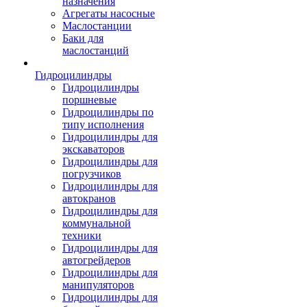
назначения
Агрегаты насосные
Маслостанции
Баки для
маслостанций
Гидроцилиндры
Гидроцилиндры
поршневые
Гидроцилиндры по
типу исполнения
Гидроцилиндры для
экскаваторов
Гидроцилиндры для
погрузчиков
Гидроцилиндры для
автокранов
Гидроцилиндры для
коммунальной
техники
Гидроцилиндры для
автогрейдеров
Гидроцилиндры для
манипуляторов
Гидроцилиндры для