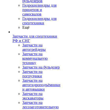
бульдозеров
Гидроцилиндры для
прицепов и
самосвалов
Гидроцилиндры для
спецтехники
Ещё
Запчасти для спецтехники
РФ и СНГ
Запчасти на
автогрейдеры
Запчасти на
коммунальную
технику
Запчасти на бульдозер
Запчасти на
погрузчики
Запчасти на
автогидроподъёмники
и автовышки
Запчасти на
экскаваторы
Запчасти на
лесозаготовительную