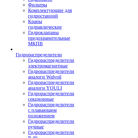
Фильтры
Комплектующие для
гидростанций
Краны
гидравлические
Гидроклапаны
предохранительные
МКПВ
Гидрораспределители
Гидрораспределители
электромагнитные
Гидрораспределители
аналоги Walvoil
Гидрораспределители
аналоги YOULI
Гидрораспределители
секционные
Гидрораспределители
с плавающим
положением
Гидрораспределители
ручные
Гидрораспределители
Р-40