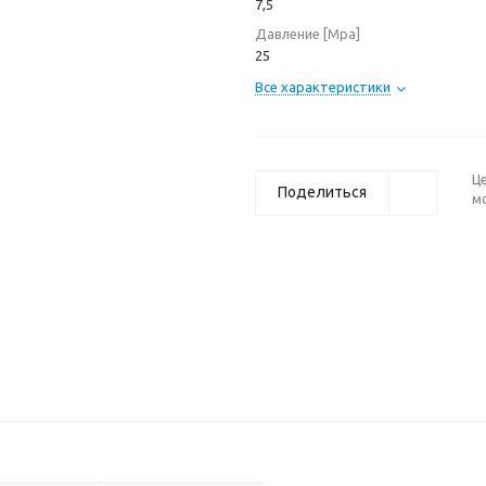
7,5
Давление [Мpа]
25
Все характеристики
Ц
Поделиться
м