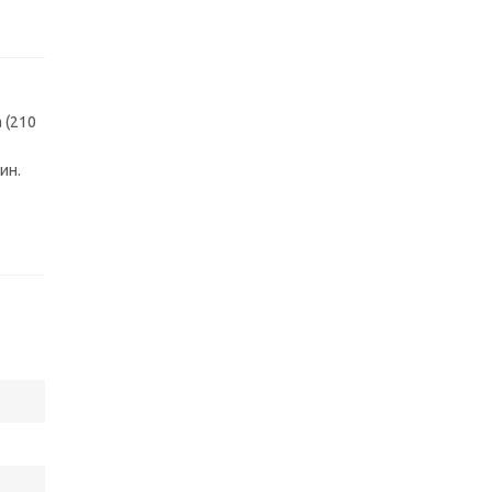
 (210
е
ин.