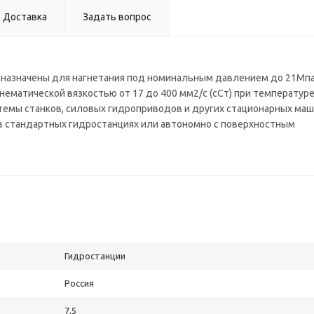
Доставка
Задать вопрос
едназначены для нагнетания под номинальным давлением до 21Мпа
инематической вязкостью от 17 до 400 мм2/с (сСт) при температур
истемы станков, силовых гидроприводов и других стационарных маш
 в стандартных гидростанциях или автономно с поверхностным
Гидростанции
Россия
7,5