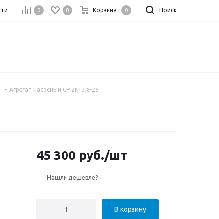
йти
Корзина
Поиск
0
0
0
-
Агрегат насосный GP 2K13,8-25
45 300
руб.
/шт
Нашли дешевле?
В корзину