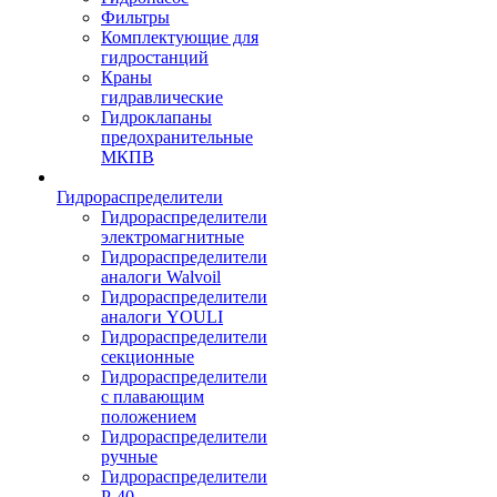
Фильтры
Комплектующие для
гидростанций
Краны
гидравлические
Гидроклапаны
предохранительные
МКПВ
Гидрораспределители
Гидрораспределители
электромагнитные
Гидрораспределители
аналоги Walvoil
Гидрораспределители
аналоги YOULI
Гидрораспределители
секционные
Гидрораспределители
с плавающим
положением
Гидрораспределители
ручные
Гидрораспределители
Р-40