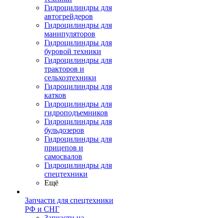
Гидроцилиндры для
автогрейдеров
Гидроцилиндры для
манипуляторов
Гидроцилиндры для
буровой техники
Гидроцилиндры для
тракторов и
сельхозтехники
Гидроцилиндры для
катков
Гидроцилиндры для
гидроподъемников
Гидроцилиндры для
бульдозеров
Гидроцилиндры для
прицепов и
самосвалов
Гидроцилиндры для
спецтехники
Ещё
Запчасти для спецтехники
РФ и СНГ
Запчасти на