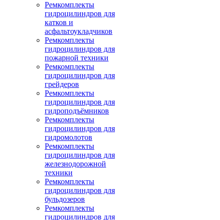
Ремкомплекты
гидроцилиндров для
катков и
асфальтоукладчиков
Ремкомплекты
гидроцилиндров для
пожарной техники
Ремкомплекты
гидроцилиндров для
грейдеров
Ремкомплекты
гидроцилиндров для
гидроподъёмников
Ремкомплекты
гидроцилиндров для
гидромолотов
Ремкомплекты
гидроцилиндров для
железнодорожной
техники
Ремкомплекты
гидроцилиндров для
бульдозеров
Ремкомплекты
гидроцилиндров для