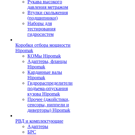
Рукава высокого
давления метражом
Втулки скольжения
(подшипники)
Наборы для
тестирования
гидросистем
Коробки отбора мощности
Hipomak
КОМы Hipomak
Адаптеры, фланцы
Hipomak
Карданные валы
Hipomak
Гидрораспределители
подъема-опускания
кузова Hipomak
Прочее (джойстики,
сенсоры, ниппели и
диверторы) Hipomak
РВД и комплектующие
Адаптеры
БРС