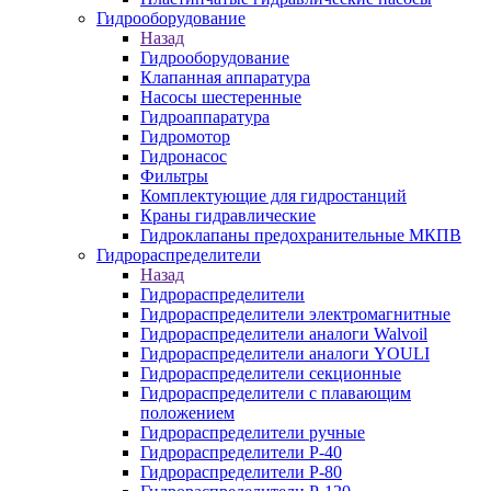
Гидрооборудование
Назад
Гидрооборудование
Клапанная аппаратура
Насосы шестеренные
Гидроаппаратура
Гидромотор
Гидронасос
Фильтры
Комплектующие для гидростанций
Краны гидравлические
Гидроклапаны предохранительные МКПВ
Гидрораспределители
Назад
Гидрораспределители
Гидрораспределители электромагнитные
Гидрораспределители аналоги Walvoil
Гидрораспределители аналоги YOULI
Гидрораспределители секционные
Гидрораспределители с плавающим
положением
Гидрораспределители ручные
Гидрораспределители Р-40
Гидрораспределители Р-80