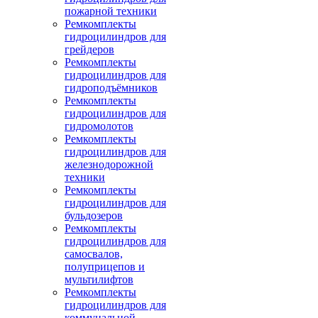
пожарной техники
Ремкомплекты
гидроцилиндров для
грейдеров
Ремкомплекты
гидроцилиндров для
гидроподъёмников
Ремкомплекты
гидроцилиндров для
гидромолотов
Ремкомплекты
гидроцилиндров для
железнодорожной
техники
Ремкомплекты
гидроцилиндров для
бульдозеров
Ремкомплекты
гидроцилиндров для
самосвалов,
полуприцепов и
мультилифтов
Ремкомплекты
гидроцилиндров для
коммунальной