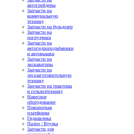
автогрейдеры
Запчасти на
коммунальную
технику
Запчасти на бульдозер
Запчасти на
погрузчики
Запчасти на
автогидроподъёмники
и автовышки
Запчасти на
экскаваторы
Запчасти на
лесозаготовительную
технику
Запчасти на тракторы
и сельхозтехнику
Навесное
оборудование
Поворотная
платформа
Гидравлика
Палец / Втулка
Запчасти для