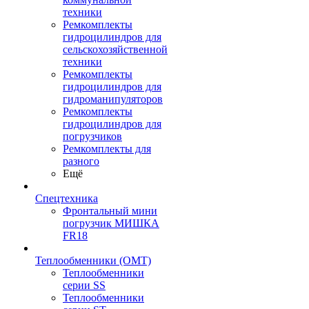
техники
Ремкомплекты
гидроцилиндров для
сельскохозяйственной
техники
Ремкомплекты
гидроцилиндров для
гидроманипуляторов
Ремкомплекты
гидроцилиндров для
погрузчиков
Ремкомплекты для
разного
Ещё
Спецтехника
Фронтальный мини
погрузчик МИШКА
FR18
Теплообменники (OMT)
Теплообменники
серии SS
Теплообменники