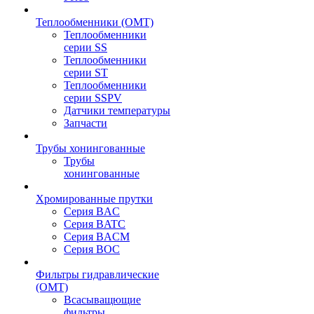
Теплообменники (OMT)
Теплообменники
серии SS
Теплообменники
серии ST
Теплообменники
серии SSPV
Датчики температуры
Запчасти
Трубы хонингованные
Трубы
хонингованные
Хромированные прутки
Серия BAC
Серия BATC
Серия BACM
Серия BOC
Фильтры гидравлические
(OMT)
Всасыващющие
фильтры