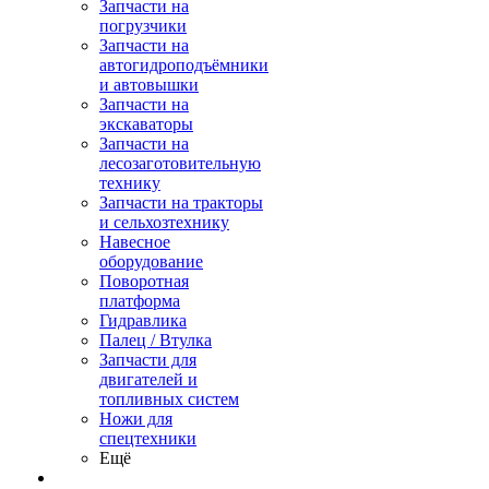
Запчасти на
погрузчики
Запчасти на
автогидроподъёмники
и автовышки
Запчасти на
экскаваторы
Запчасти на
лесозаготовительную
технику
Запчасти на тракторы
и сельхозтехнику
Навесное
оборудование
Поворотная
платформа
Гидравлика
Палец / Втулка
Запчасти для
двигателей и
топливных систем
Ножи для
спецтехники
Ещё