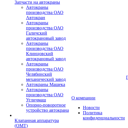
Запчасти на автокраны
Автокраны
производства ОАО
Автокран
Автокраны
производства ОАО
Галичский
автокрановый завод
Автокраны
производства ОАО
Клинцовский
автокрановый завод
Автокраны
производства ОАО
Челябинский
механический завод
Автокраны Машека
Автокраны
производства ОАО
О компании
Угличмаш
Опорно-поворотное
Новости
устройство автокрана
Политика
конфиденциальности
Клапанная аппаратура
(OMT)