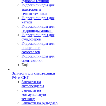
буровой техники
Гидроцилиндры для
тракторов и
сельхозтехники
Гидроцилиндры для
катков
Гидроцилиндры для
гидроподъемников
Гидроцилиндры для
бульдозеров
Гидроцилиндры для
прицепов и
самосвалов
Гидроцилиндры для
спецтехники
Ещё
Запчасти для спецтехники
РФ и СНГ
Запчасти на
автогрейдеры
Запчасти на
коммунальную
технику
Запчасти на бульдозер