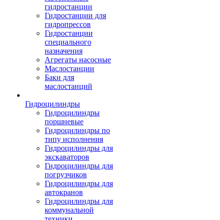
гидростанции
Гидростанции для
гидропрессов
Гидростанции
специального
назначения
Агрегаты насосные
Маслостанции
Баки для
маслостанций
Гидроцилиндры
Гидроцилиндры
поршневые
Гидроцилиндры по
типу исполнения
Гидроцилиндры для
экскаваторов
Гидроцилиндры для
погрузчиков
Гидроцилиндры для
автокранов
Гидроцилиндры для
коммунальной
техники