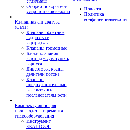
Угличмаш
Опорно-поворотное
Новости
устройство автокрана
Политика
конфиденциальности
Клапанная аппаратура
(OMT)
Клапаны обратные,
гидрозамки,
картриджы
Клапаны тормозные
Блоки клапанов,
картриджы, катушки,
корпуса
Диверторы, краны,
делители потока
Клапаны
предохранительные,
разгрузочные,
последовательности
Комплектующие для
производства и ремонта
гидрооборудования
Инструмент
SEALTOOL