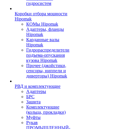
гидросистем
Коробки отбора мощности
Hipomak
КОМы Hipomak
Адаптеры, фланцы
Hipomak
Карданные валы
Hipomak
Гидрораспределители
подъема-опускания
кузова Hipomak
Прочее (джойстики,
сенсоры, ниппели и
диверторы) Hipomak
РВД и комплектующие
Адаптеры
БРС
Защита
Комплектующие
(кольца, прокладки)
Муфты
Рукав
ПРОМЫШЛЕННЫЙ-