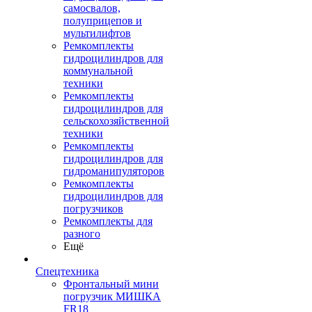
самосвалов,
полуприцепов и
мультилифтов
Ремкомплекты
гидроцилиндров для
коммунальной
техники
Ремкомплекты
гидроцилиндров для
сельскохозяйственной
техники
Ремкомплекты
гидроцилиндров для
гидроманипуляторов
Ремкомплекты
гидроцилиндров для
погрузчиков
Ремкомплекты для
разного
Ещё
Спецтехника
Фронтальный мини
погрузчик МИШКА
FR18