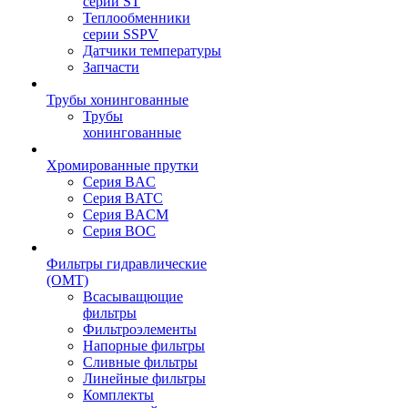
серии ST
Теплообменники
серии SSPV
Датчики температуры
Запчасти
Трубы хонингованные
Трубы
хонингованные
Хромированные прутки
Серия BAC
Серия BATC
Серия BACM
Серия BOC
Фильтры гидравлические
(OMT)
Всасыващющие
фильтры
Фильтроэлементы
Напорные фильтры
Сливные фильтры
Линейные фильтры
Комплекты