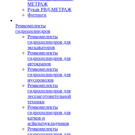
МЕТРАЖ
Рукав РВД-МЕТРАЖ
Фитинги
Ремкомплекты
гидроцилиндров
Ремкомплекты
гидроцилиндров для
экскаваторов
Ремкомплекты
гидроцилиндров для
автокранов
Ремкомплекты
гидроцилиндров для
мусоровозов
Ремкомплекты
гидроцилиндров для
лесозаготовительной
техники
Ремкомплекты
гидроцилиндров для
катков и
асфальтоукладчиков
Ремкомплекты
гидроцилиндров для