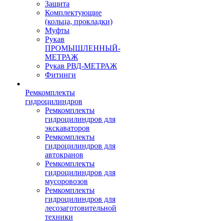
Защита
Комплектующие
(кольца, прокладки)
Муфты
Рукав
ПРОМЫШЛЕННЫЙ-
МЕТРАЖ
Рукав РВД-МЕТРАЖ
Фитинги
Ремкомплекты
гидроцилиндров
Ремкомплекты
гидроцилиндров для
экскаваторов
Ремкомплекты
гидроцилиндров для
автокранов
Ремкомплекты
гидроцилиндров для
мусоровозов
Ремкомплекты
гидроцилиндров для
лесозаготовительной
техники