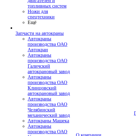
двигателей и
топливных систем
Ножи для
спецтехники
Ещё
Запчасти на автокраны
Автокраны
производства ОАО
Автокран
Автокраны
производства ОАО
Галичский
автокрановый завод
Автокраны
производства ОАО
Клинцовский
автокрановый завод
Автокраны
производства ОАО
Челябинский
механический завод
Автокраны Машека
Автокраны
производства ОАО
О компании