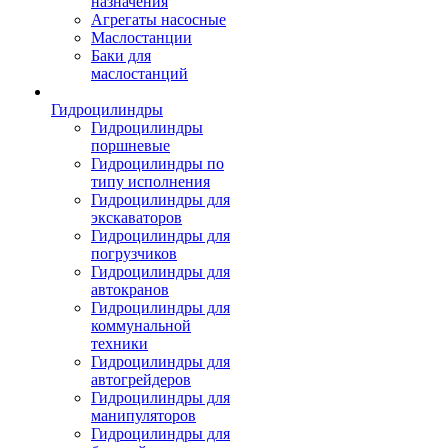
назначения
Агрегаты насосные
Маслостанции
Баки для
маслостанций
Гидроцилиндры
Гидроцилиндры
поршневые
Гидроцилиндры по
типу исполнения
Гидроцилиндры для
экскаваторов
Гидроцилиндры для
погрузчиков
Гидроцилиндры для
автокранов
Гидроцилиндры для
коммунальной
техники
Гидроцилиндры для
автогрейдеров
Гидроцилиндры для
манипуляторов
Гидроцилиндры для