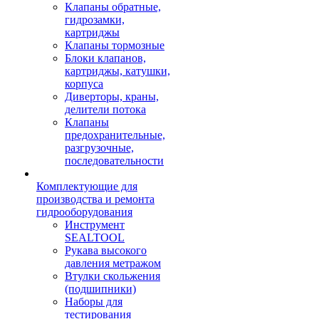
Клапаны обратные,
гидрозамки,
картриджы
Клапаны тормозные
Блоки клапанов,
картриджы, катушки,
корпуса
Диверторы, краны,
делители потока
Клапаны
предохранительные,
разгрузочные,
последовательности
Комплектующие для
производства и ремонта
гидрооборудования
Инструмент
SEALTOOL
Рукава высокого
давления метражом
Втулки скольжения
(подшипники)
Наборы для
тестирования