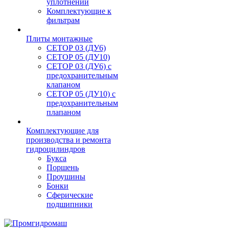
уплотнений
Комплектующие к
фильтрам
Плиты монтажные
CЕТОР 03 (ДУ6)
CЕТОР 05 (ДУ10)
CЕТОР 03 (ДУ6) с
предохранительным
клапаном
CЕТОР 05 (ДУ10) с
предохранительным
плапаном
Комплектующие для
производства и ремонта
гидроцилиндров
Букса
Поршень
Проушины
Бонки
Сферические
подшипники