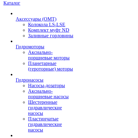
Каталог
Аксессуары (OMT)
Колокола LS-LSE
Комплект муфт ND
Заливные горловины
Гидромоторы
Аксиально-
поршневые моторы
Планетарные
(героторные) моторы
Гидронасосы
Насосы-дозаторы
Аксиально-
поршневые насосы
Шестеренные
гидравлические
насосы
Пластинчатые
гидравлические
насосы