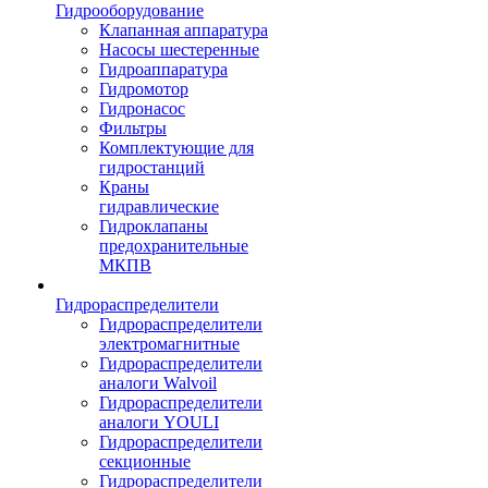
Гидрооборудование
Клапанная аппаратура
Насосы шестеренные
Гидроаппаратура
Гидромотор
Гидронасос
Фильтры
Комплектующие для
гидростанций
Краны
гидравлические
Гидроклапаны
предохранительные
МКПВ
Гидрораспределители
Гидрораспределители
электромагнитные
Гидрораспределители
аналоги Walvoil
Гидрораспределители
аналоги YOULI
Гидрораспределители
секционные
Гидрораспределители