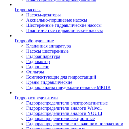
Гидронасосы
Насосы-дозаторы
Аксиально-поршневые насосы
Шестеренные гидравлические насосы
Пластинчатые гидравлические насосы
Гидрооборудование
Клапанная аппаратура
Насосы шестеренные
Гидроаппаратура
Гидромотор
Гидронасос
Фильтры
Комплектующие для гидростанций
Краны гидравлические
Гидроклапаны предохранительные МКПВ
Гидрораспределители
Гидрораспределители электромагнитные
Гидрораспределители аналоги Walvoil
Гидрораспределители аналоги YOULI
Гидрораспределители секционные
Гидрораспределители с плавающим положением
Гидрораспределители ручные