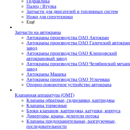
Гидравлика
Палец / Втулка
Запчасти для двигателей и топливных систем
Ножи для спецтехники
Ещё
Запчасти на автокраны
Автокраны производства ОАО Автокран
Автокраны производства ОАО Галичский автокра
завод
Автокраны производства ОАО Клинцовский
автокрановый завод
Автокраны производства ОАО Челябинский механ
завод
Автокраны Машека
Автокраны производства ОАО Угличмаш
Опорно-поворотное устройство автокрана
Клапанная аппаратура (OMT)
Клапаны обратные, гидрозамки, картриджы
Клапаны тормозные
Блоки клапанов, картриджы, катушки, корпуса
Диверторы, краны, делители потока
Клапаны предохранительные, разгрузочные,
последовательности