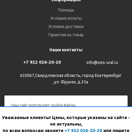
Помощь
Условия оплаты
Условия доставки
Гарантия на товар
Наши контакты
+7 922 026-20-20
info@sms-ural.ru
620067,Свердловская область, город Екатеринбург
,ул. Фрунзе, д.35а
Наш сайт использует cookie-файлы.
Продолжая им пользоваться, вы соглашаетесь на
2026 © Все права защищены
Уважаемые клиенты! Цены, которые указаны на сайте -
обработку персональных данных с использованием Яндекс
не актуальны,
Метрики в соответствии с
политикой конфиденциальности
.
WhatsApp
Версия для печати
по всем вопросам звоните
+7 922 026-20-20
или пишите