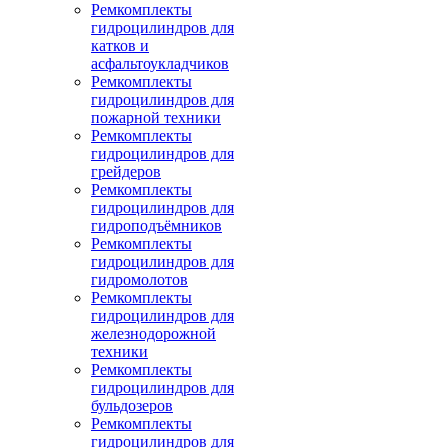
Ремкомплекты
гидроцилиндров для
катков и
асфальтоукладчиков
Ремкомплекты
гидроцилиндров для
пожарной техники
Ремкомплекты
гидроцилиндров для
грейдеров
Ремкомплекты
гидроцилиндров для
гидроподъёмников
Ремкомплекты
гидроцилиндров для
гидромолотов
Ремкомплекты
гидроцилиндров для
железнодорожной
техники
Ремкомплекты
гидроцилиндров для
бульдозеров
Ремкомплекты
гидроцилиндров для