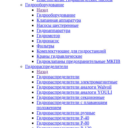
Гидрооборудование
Назад
Гидрооборудование
Клапанная аппаратура
Насосы шестеренные
Гидроаппаратура
Гидромотор
Гидронасос
Фильтры
Комплектующие для гидростанций
Краны гидравлические
Гидроклапаны предохранительные МКПВ
Гидрораспределители
Назад
Гидрораспределители
Гидрораспределители электромагнитные
Гидрораспределители аналоги Walvoil
Гидрораспределители аналоги YOULI
Гидрораспределители секционные
Гидрораспределители с плавающим
положением
Гидрораспределители ручные
Гидрораспределители Р-40
Гидрораспределители Р-80