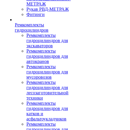
МЕТРАЖ
Рукав РВД-МЕТРАЖ
Фитинги
Ремкомплекты
гидроцилиндров
Ремкомплекты
гидроцилиндров для
экскаваторов
Ремкомплекты
гидроцилиндров для
автокранов
Ремкомплекты
гидроцилиндров для
мусоровозов
Ремкомплекты
гидроцилиндров для
лесозаготовительной
техники
Ремкомплекты
гидроцилиндров для
катков и
асфальтоукладчиков
Ремкомплекты
гидроцилиндров для