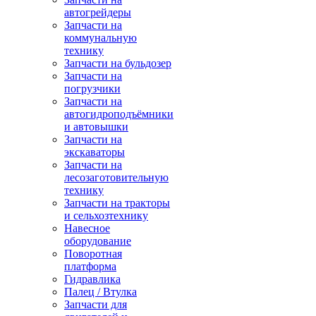
автогрейдеры
Запчасти на
коммунальную
технику
Запчасти на бульдозер
Запчасти на
погрузчики
Запчасти на
автогидроподъёмники
и автовышки
Запчасти на
экскаваторы
Запчасти на
лесозаготовительную
технику
Запчасти на тракторы
и сельхозтехнику
Навесное
оборудование
Поворотная
платформа
Гидравлика
Палец / Втулка
Запчасти для