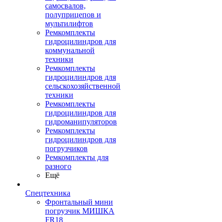
самосвалов,
полуприцепов и
мультилифтов
Ремкомплекты
гидроцилиндров для
коммунальной
техники
Ремкомплекты
гидроцилиндров для
сельскохозяйственной
техники
Ремкомплекты
гидроцилиндров для
гидроманипуляторов
Ремкомплекты
гидроцилиндров для
погрузчиков
Ремкомплекты для
разного
Ещё
Спецтехника
Фронтальный мини
погрузчик МИШКА
FR18