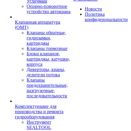
Угличмаш
Опорно-поворотное
Новости
устройство автокрана
Политика
конфиденциальности
Клапанная аппаратура
(OMT)
Клапаны обратные,
гидрозамки,
картриджы
Клапаны тормозные
Блоки клапанов,
картриджы, катушки,
корпуса
Диверторы, краны,
делители потока
Клапаны
предохранительные,
разгрузочные,
последовательности
Комплектующие для
производства и ремонта
гидрооборудования
Инструмент
SEALTOOL