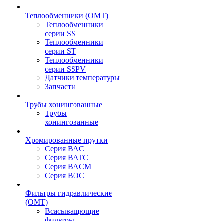
Теплообменники (OMT)
Теплообменники
серии SS
Теплообменники
серии ST
Теплообменники
серии SSPV
Датчики температуры
Запчасти
Трубы хонингованные
Трубы
хонингованные
Хромированные прутки
Серия BAC
Серия BATC
Серия BACM
Серия BOC
Фильтры гидравлические
(OMT)
Всасыващющие
фильтры