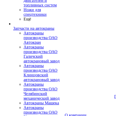
двигателей и
топливных систем
Ножи для
спецтехники
Ещё
Запчасти на автокраны
Автокраны
производства ОАО
Автокран
Автокраны
производства ОАО
Галичский
автокрановый завод
Автокраны
производства ОАО
Клинцовский
автокрановый завод
Автокраны
производства ОАО
Челябинский
механический завод
Автокраны Машека
Автокраны
производства ОАО
О компании