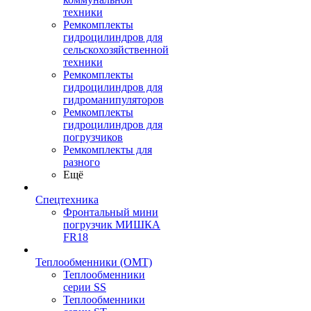
техники
Ремкомплекты
гидроцилиндров для
сельскохозяйственной
техники
Ремкомплекты
гидроцилиндров для
гидроманипуляторов
Ремкомплекты
гидроцилиндров для
погрузчиков
Ремкомплекты для
разного
Ещё
Спецтехника
Фронтальный мини
погрузчик МИШКА
FR18
Теплообменники (OMT)
Теплообменники
серии SS
Теплообменники