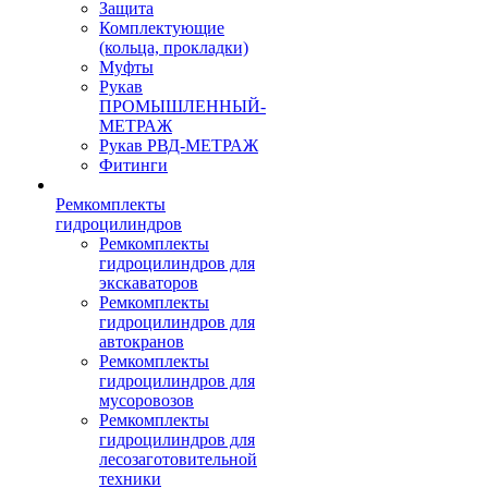
Защита
Комплектующие
(кольца, прокладки)
Муфты
Рукав
ПРОМЫШЛЕННЫЙ-
МЕТРАЖ
Рукав РВД-МЕТРАЖ
Фитинги
Ремкомплекты
гидроцилиндров
Ремкомплекты
гидроцилиндров для
экскаваторов
Ремкомплекты
гидроцилиндров для
автокранов
Ремкомплекты
гидроцилиндров для
мусоровозов
Ремкомплекты
гидроцилиндров для
лесозаготовительной
техники