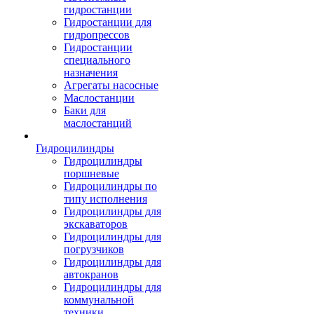
гидростанции
Гидростанции для
гидропрессов
Гидростанции
специального
назначения
Агрегаты насосные
Маслостанции
Баки для
маслостанций
Гидроцилиндры
Гидроцилиндры
поршневые
Гидроцилиндры по
типу исполнения
Гидроцилиндры для
экскаваторов
Гидроцилиндры для
погрузчиков
Гидроцилиндры для
автокранов
Гидроцилиндры для
коммунальной
техники