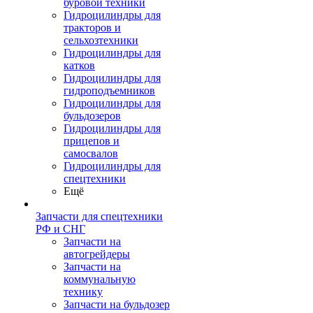
буровой техники
Гидроцилиндры для
тракторов и
сельхозтехники
Гидроцилиндры для
катков
Гидроцилиндры для
гидроподъемников
Гидроцилиндры для
бульдозеров
Гидроцилиндры для
прицепов и
самосвалов
Гидроцилиндры для
спецтехники
Ещё
Запчасти для спецтехники
РФ и СНГ
Запчасти на
автогрейдеры
Запчасти на
коммунальную
технику
Запчасти на бульдозер