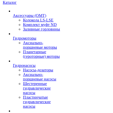
Каталог
Аксессуары (OMT)
Колокола LS-LSE
Комплект муфт ND
Заливные горловины
Гидромоторы
Аксиально-
поршневые моторы
Планетарные
(героторные) моторы
Гидронасосы
Насосы-дозаторы
Аксиально-
поршневые насосы
Шестеренные
гидравлические
насосы
Пластинчатые
гидравлические
насосы