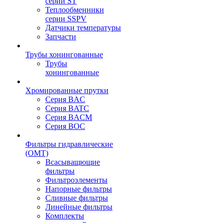
серии ST
Теплообменники
серии SSPV
Датчики температуры
Запчасти
Трубы хонингованные
Трубы
хонингованные
Хромированные прутки
Серия BAC
Серия BATC
Серия BACM
Серия BOC
Фильтры гидравлические
(OMT)
Всасыващющие
фильтры
Фильтроэлементы
Напорные фильтры
Сливные фильтры
Линейные фильтры
Комплекты