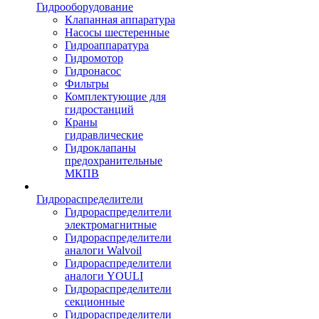
Гидрооборудование
Клапанная аппаратура
Насосы шестеренные
Гидроаппаратура
Гидромотор
Гидронасос
Фильтры
Комплектующие для
гидростанций
Краны
гидравлические
Гидроклапаны
предохранительные
МКПВ
Гидрораспределители
Гидрораспределители
электромагнитные
Гидрораспределители
аналоги Walvoil
Гидрораспределители
аналоги YOULI
Гидрораспределители
секционные
Гидрораспределители