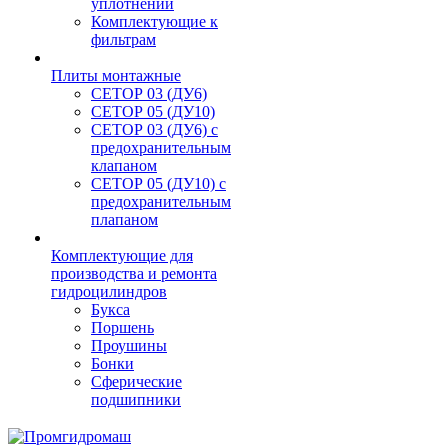
уплотнений
Комплектующие к
фильтрам
Плиты монтажные
CЕТОР 03 (ДУ6)
CЕТОР 05 (ДУ10)
CЕТОР 03 (ДУ6) с
предохранительным
клапаном
CЕТОР 05 (ДУ10) с
предохранительным
плапаном
Комплектующие для
производства и ремонта
гидроцилиндров
Букса
Поршень
Проушины
Бонки
Сферические
подшипники