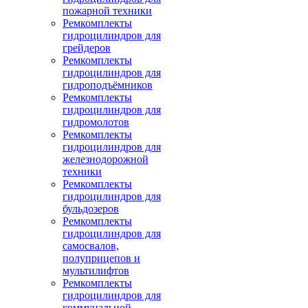
пожарной техники
Ремкомплекты
гидроцилиндров для
грейдеров
Ремкомплекты
гидроцилиндров для
гидроподъёмников
Ремкомплекты
гидроцилиндров для
гидромолотов
Ремкомплекты
гидроцилиндров для
железнодорожной
техники
Ремкомплекты
гидроцилиндров для
бульдозеров
Ремкомплекты
гидроцилиндров для
самосвалов,
полуприцепов и
мультилифтов
Ремкомплекты
гидроцилиндров для
коммунальной