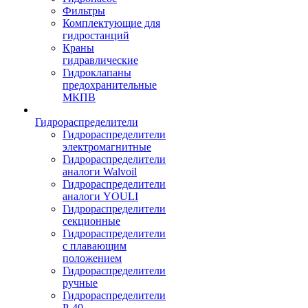
Фильтры
Комплектующие для
гидростанций
Краны
гидравлические
Гидроклапаны
предохранительные
МКПВ
Гидрораспределители
Гидрораспределители
электромагнитные
Гидрораспределители
аналоги Walvoil
Гидрораспределители
аналоги YOULI
Гидрораспределители
секционные
Гидрораспределители
с плавающим
положением
Гидрораспределители
ручные
Гидрораспределители
Р-40