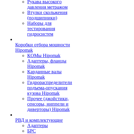
Рукава высокого
давления метражом
Втулки скольжения
(подшипники)
Наборы для
тестирования
гидросистем
Коробки отбора мощности
Hipomak
КОМы Hipomak
Адаптеры, фланцы
Hipomak
Карданные валы
Hipomak
Гидрораспределители
подъема-опускания
кузова Hipomak
Прочее (джойстики,
сенсоры, ниппели и
диверторы) Hipomak
РВД и комплектующие
Адаптеры
БРС