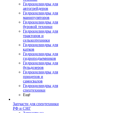
Гидроцилиндры для
автогрейдеров
Гидроцилиндры для
манипуляторов
Гидроцилиндры для
буровой техники
Гидроцилиндры для
тракторов и
сельхозтехники
Гидроцилиндры для
катков
Гидроцилиндры для
гидроподъемников
Гидроцилиндры для
бульдозеров
Гидроцилиндры для
прицепов и
самосвалов
Гидроцилиндры для
спецтехники
Ещё
Запчасти для спецтехники
РФ и СНГ
Запчасти на