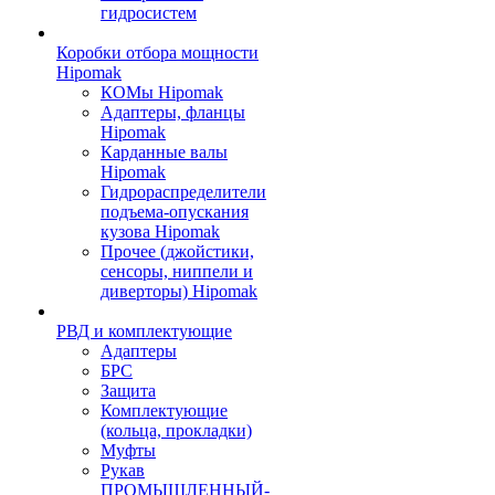
гидросистем
Коробки отбора мощности
Hipomak
КОМы Hipomak
Адаптеры, фланцы
Hipomak
Карданные валы
Hipomak
Гидрораспределители
подъема-опускания
кузова Hipomak
Прочее (джойстики,
сенсоры, ниппели и
диверторы) Hipomak
РВД и комплектующие
Адаптеры
БРС
Защита
Комплектующие
(кольца, прокладки)
Муфты
Рукав
ПРОМЫШЛЕННЫЙ-