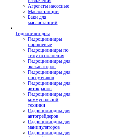
назначения
Агрегаты насосные
Маслостанции
Баки для
маслостанций
Гидроцилиндры
Гидроцилиндры
поршневые
Гидроцилиндры по
типу исполнения
Гидроцилиндры для
экскаваторов
Гидроцилиндры для
погрузчиков
Гидроцилиндры для
автокранов
Гидроцилиндры для
коммунальной
техники
Гидроцилиндры для
автогрейдеров
Гидроцилиндры для
манипуляторов
Гидроцилиндры для