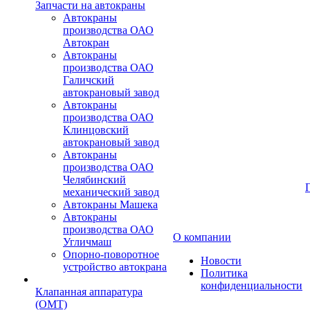
Запчасти на автокраны
Автокраны
производства ОАО
Автокран
Автокраны
производства ОАО
Галичский
автокрановый завод
Автокраны
производства ОАО
Клинцовский
автокрановый завод
Автокраны
производства ОАО
Челябинский
механический завод
Автокраны Машека
Автокраны
производства ОАО
О компании
Угличмаш
Опорно-поворотное
Новости
устройство автокрана
Политика
конфиденциальности
Клапанная аппаратура
(OMT)