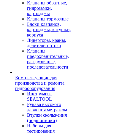
Клапаны обратные,
гидрозамки,
картриджы
Клапаны тормозные
Блоки клапанов,
картриджы, катушки,
корпуса
Диверторы, краны,
делители потока
Клапаны
предохранительные,
разгрузочные,
последовательности
Комплектующие для
производства и ремонта
гидрооборудования
Инструмент
SEALTOOL
Рукава высокого
давления метражом
Втулки скольжения
(подшипники)
Наборы для
тестирования