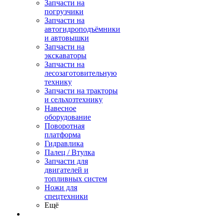
Запчасти на
погрузчики
Запчасти на
автогидроподъёмники
и автовышки
Запчасти на
экскаваторы
Запчасти на
лесозаготовительную
технику
Запчасти на тракторы
и сельхозтехнику
Навесное
оборудование
Поворотная
платформа
Гидравлика
Палец / Втулка
Запчасти для
двигателей и
топливных систем
Ножи для
спецтехники
Ещё