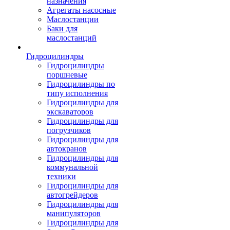
назначения
Агрегаты насосные
Маслостанции
Баки для
маслостанций
Гидроцилиндры
Гидроцилиндры
поршневые
Гидроцилиндры по
типу исполнения
Гидроцилиндры для
экскаваторов
Гидроцилиндры для
погрузчиков
Гидроцилиндры для
автокранов
Гидроцилиндры для
коммунальной
техники
Гидроцилиндры для
автогрейдеров
Гидроцилиндры для
манипуляторов
Гидроцилиндры для