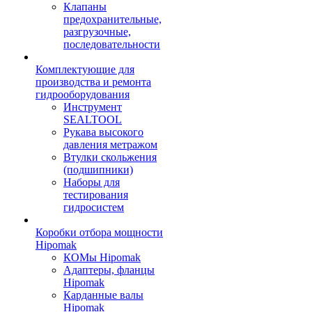
Клапаны
предохранительные,
разгрузочные,
последовательности
Комплектующие для
производства и ремонта
гидрооборудования
Инструмент
SEALTOOL
Рукава высокого
давления метражом
Втулки скольжения
(подшипники)
Наборы для
тестирования
гидросистем
Коробки отбора мощности
Hipomak
КОМы Hipomak
Адаптеры, фланцы
Hipomak
Карданные валы
Hipomak