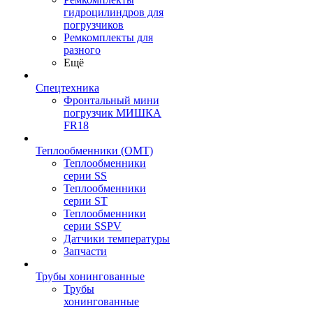
гидроцилиндров для
погрузчиков
Ремкомплекты для
разного
Ещё
Спецтехника
Фронтальный мини
погрузчик МИШКА
FR18
Теплообменники (OMT)
Теплообменники
серии SS
Теплообменники
серии ST
Теплообменники
серии SSPV
Датчики температуры
Запчасти
Трубы хонингованные
Трубы
хонингованные