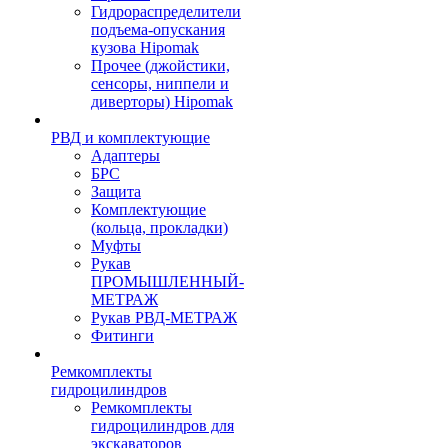
Гидрораспределители
подъема-опускания
кузова Hipomak
Прочее (джойстики,
сенсоры, ниппели и
диверторы) Hipomak
РВД и комплектующие
Адаптеры
БРС
Защита
Комплектующие
(кольца, прокладки)
Муфты
Рукав
ПРОМЫШЛЕННЫЙ-
МЕТРАЖ
Рукав РВД-МЕТРАЖ
Фитинги
Ремкомплекты
гидроцилиндров
Ремкомплекты
гидроцилиндров для
экскаваторов