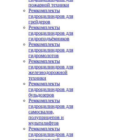
пожарной техники
Ремкомплекты
гидроцилиндров для
грейдеров
Ремкомплекты
гидроцилиндров для
гидроподъёмников
Ремкомплекты
гидроцилиндров для
гидромолотов
Ремкомплекты
гидроцилиндров для
железнодорожной
техники
Ремкомплекты
гидроцилиндров для
бульдозеров
Ремкомплекты
гидроцилиндров для
самосвалов,
полуприцепов и
мультилифтов
Ремкомплекты
гидроцилиндров для
коммунальной