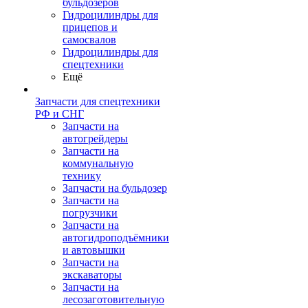
бульдозеров
Гидроцилиндры для
прицепов и
самосвалов
Гидроцилиндры для
спецтехники
Ещё
Запчасти для спецтехники
РФ и СНГ
Запчасти на
автогрейдеры
Запчасти на
коммунальную
технику
Запчасти на бульдозер
Запчасти на
погрузчики
Запчасти на
автогидроподъёмники
и автовышки
Запчасти на
экскаваторы
Запчасти на
лесозаготовительную