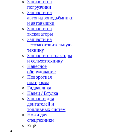
Запчасти на
погрузчики
Запчасти на
автогидроподъёмники
и автовышки
Запчасти на
экскаваторы
Запчасти на
лесозаготовительную
технику
Запчасти на тракторы
и сельхозтехнику
Навесное
оборудование
Поворотная
платформа
Гидравлика
Палец / Втулка
Запчасти для
двигателей и
топливных систем
Ножи для
спецтехники
Ещё