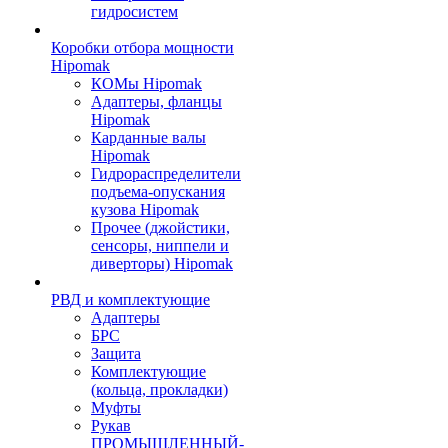
гидросистем
Коробки отбора мощности
Hipomak
КОМы Hipomak
Адаптеры, фланцы
Hipomak
Карданные валы
Hipomak
Гидрораспределители
подъема-опускания
кузова Hipomak
Прочее (джойстики,
сенсоры, ниппели и
диверторы) Hipomak
РВД и комплектующие
Адаптеры
БРС
Защита
Комплектующие
(кольца, прокладки)
Муфты
Рукав
ПРОМЫШЛЕННЫЙ-