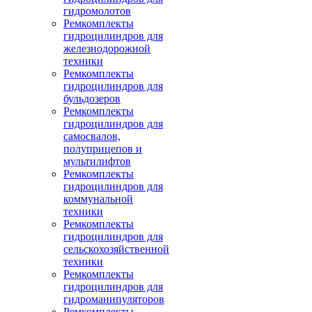
гидромолотов
Ремкомплекты
гидроцилиндров для
железнодорожной
техники
Ремкомплекты
гидроцилиндров для
бульдозеров
Ремкомплекты
гидроцилиндров для
самосвалов,
полуприцепов и
мультилифтов
Ремкомплекты
гидроцилиндров для
коммунальной
техники
Ремкомплекты
гидроцилиндров для
сельскохозяйственной
техники
Ремкомплекты
гидроцилиндров для
гидроманипуляторов
Ремкомплекты