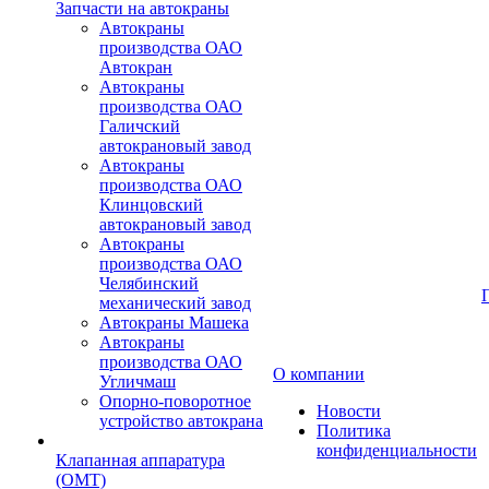
Запчасти на автокраны
Автокраны
производства ОАО
Автокран
Автокраны
производства ОАО
Галичский
автокрановый завод
Автокраны
производства ОАО
Клинцовский
автокрановый завод
Автокраны
производства ОАО
Челябинский
механический завод
Автокраны Машека
Автокраны
производства ОАО
О компании
Угличмаш
Опорно-поворотное
Новости
устройство автокрана
Политика
конфиденциальности
Клапанная аппаратура
(OMT)