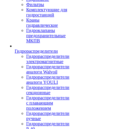
Фильтры
Комплектующие для
гидростанций
Краны
гидравлические
Гидроклапаны
предохранительные
МКПВ
Гидрораспределители
Гидрораспределители
электромагнитные
Гидрораспределители
аналоги Walvoil
Гидрораспределители
аналоги YOULI
Гидрораспределители
секционные
Гидрораспределители
с плавающим
положением
Гидрораспределители
ручные
Гидрораспределители
Р-40