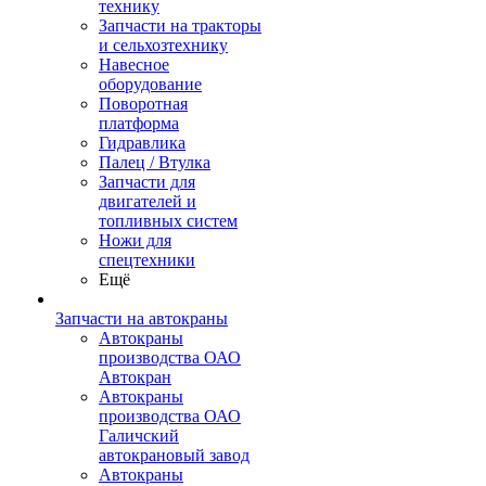
технику
Запчасти на тракторы
и сельхозтехнику
Навесное
оборудование
Поворотная
платформа
Гидравлика
Палец / Втулка
Запчасти для
двигателей и
топливных систем
Ножи для
спецтехники
Ещё
Запчасти на автокраны
Автокраны
производства ОАО
Автокран
Автокраны
производства ОАО
Галичский
автокрановый завод
Автокраны