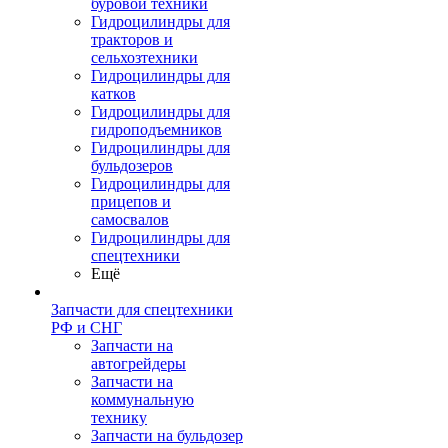
буровой техники
Гидроцилиндры для
тракторов и
сельхозтехники
Гидроцилиндры для
катков
Гидроцилиндры для
гидроподъемников
Гидроцилиндры для
бульдозеров
Гидроцилиндры для
прицепов и
самосвалов
Гидроцилиндры для
спецтехники
Ещё
Запчасти для спецтехники
РФ и СНГ
Запчасти на
автогрейдеры
Запчасти на
коммунальную
технику
Запчасти на бульдозер