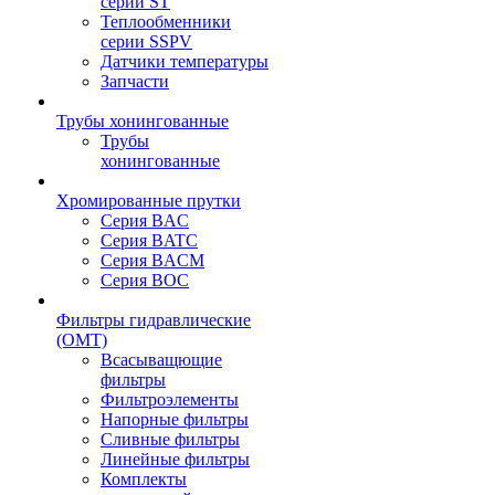
серии ST
Теплообменники
серии SSPV
Датчики температуры
Запчасти
Трубы хонингованные
Трубы
хонингованные
Хромированные прутки
Серия BAC
Серия BATC
Серия BACM
Серия BOC
Фильтры гидравлические
(OMT)
Всасыващющие
фильтры
Фильтроэлементы
Напорные фильтры
Сливные фильтры
Линейные фильтры
Комплекты