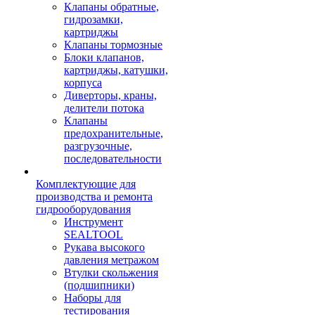
Клапаны обратные,
гидрозамки,
картриджы
Клапаны тормозные
Блоки клапанов,
картриджы, катушки,
корпуса
Диверторы, краны,
делители потока
Клапаны
предохранительные,
разгрузочные,
последовательности
Комплектующие для
производства и ремонта
гидрооборудования
Инструмент
SEALTOOL
Рукава высокого
давления метражом
Втулки скольжения
(подшипники)
Наборы для
тестирования