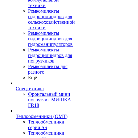
техники
Ремкомплекты
гидроцилиндров для
сельскохозяйственной
техники
Ремкомплекты
гидроцилиндров для
гидроманипуляторов
Ремкомплекты
гидроцилиндров для
погрузчиков
Ремкомплекты для
разного
Ещё
Спецтехника
Фронтальный мини
погрузчик МИШКА
FR18
Теплообменники (OMT)
Теплообменники
серии SS
Теплообменники