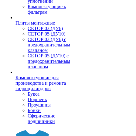
уплотнений
Комплектующие к
фильтрам
Плиты монтажные
CЕТОР 03 (ДУ6)
CЕТОР 05 (ДУ10)
CЕТОР 03 (ДУ6) с
предохранительным
клапаном
CЕТОР 05 (ДУ10) с
предохранительным
плапаном
Комплектующие для
производства и ремонта
гидроцилиндров
Букса
Поршень
Проушины
Бонки
Сферические
подшипники