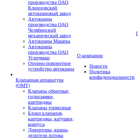
производства ОАО
Клинцовский
автокрановый завод
Автокраны
производства ОАО
Челябинский
механический завод
Автокраны Машека
Автокраны
производства ОАО
О компании
Угличмаш
Опорно-поворотное
Новости
устройство автокрана
Политика
конфиденциальности
Клапанная аппаратура
(OMT)
Клапаны обратные,
гидрозамки,
картриджы
Клапаны тормозные
Блоки клапанов,
картриджы, катушки,
корпуса
Диверторы, краны,
делители потока