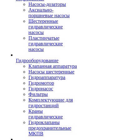
Насосы-дозаторы
Аксиально-
поршневые насосы
Шестеренные
гидравлические
насосы
Пластинчатые
гидравлические
насосы
Гидрооборудование
Клапанная аппаратура
Насосы шестеренные
Гидроаппаратура
Гидромотор
Гидронасос
Фильтры
Комплектующие для
гидростанций
Краны
гидравлические
Гидроклапаны
предохранительные
МКПВ