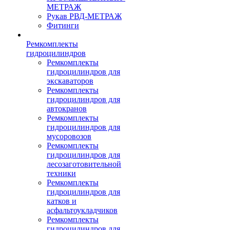
МЕТРАЖ
Рукав РВД-МЕТРАЖ
Фитинги
Ремкомплекты
гидроцилиндров
Ремкомплекты
гидроцилиндров для
экскаваторов
Ремкомплекты
гидроцилиндров для
автокранов
Ремкомплекты
гидроцилиндров для
мусоровозов
Ремкомплекты
гидроцилиндров для
лесозаготовительной
техники
Ремкомплекты
гидроцилиндров для
катков и
асфальтоукладчиков
Ремкомплекты
гидроцилиндров для