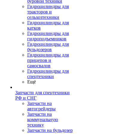
буровой техники
Гидроцилиндры для
тракторов и
сельхозтехники
Гидроцилиндры для
катков
Гидроцилиндры для
гидроподъемников
Гидроцилиндры для
бульдозеров
Гидроцилиндры для
прицепов и
самосвалов
Гидроцилиндры для
спецтехники
Ещё
Запчасти для спецтехники
РФ и СНГ
Запчасти на
автогрейдеры
Запчасти на
коммунальную
технику
Запчасти на бульдозер