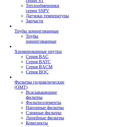
серии ST
Теплообменники
серии SSPV
Датчики температуры
Запчасти
Трубы хонингованные
Трубы
хонингованные
Хромированные прутки
Серия BAC
Серия BATC
Серия BACM
Серия BOC
Фильтры гидравлические
(OMT)
Всасыващющие
фильтры
Фильтроэлементы
Напорные фильтры
Сливные фильтры
Линейные фильтры
Комплекты