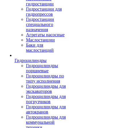
гидростанции
Гидростанции для
гидропрессов
Гидростанции
специального
назначения
Агрегаты насосные
Маслостанции
Баки для
маслостанций
Гидроцилиндры
Гидроцилиндры
поршневые
Гидроцилиндры по
типу исполнения
Гидроцилиндры для
экскаваторов
Гидроцилиндры для
погрузчиков
Гидроцилиндры для
автокранов
Гидроцилиндры для
коммунальной
техники