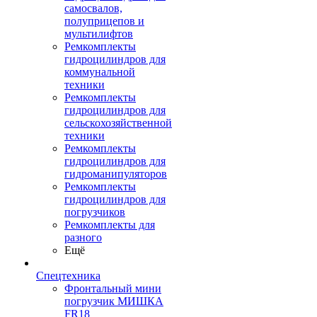
самосвалов,
полуприцепов и
мультилифтов
Ремкомплекты
гидроцилиндров для
коммунальной
техники
Ремкомплекты
гидроцилиндров для
сельскохозяйственной
техники
Ремкомплекты
гидроцилиндров для
гидроманипуляторов
Ремкомплекты
гидроцилиндров для
погрузчиков
Ремкомплекты для
разного
Ещё
Спецтехника
Фронтальный мини
погрузчик МИШКА
FR18