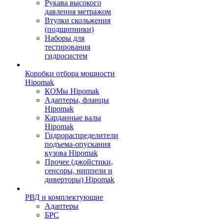
Рукава высокого
давления метражом
Втулки скольжения
(подшипники)
Наборы для
тестирования
гидросистем
Коробки отбора мощности
Hipomak
КОМы Hipomak
Адаптеры, фланцы
Hipomak
Карданные валы
Hipomak
Гидрораспределители
подъема-опускания
кузова Hipomak
Прочее (джойстики,
сенсоры, ниппели и
диверторы) Hipomak
РВД и комплектующие
Адаптеры
БРС