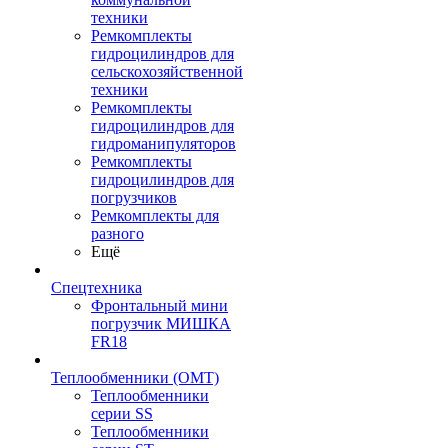
техники
Ремкомплекты
гидроцилиндров для
сельскохозяйственной
техники
Ремкомплекты
гидроцилиндров для
гидроманипуляторов
Ремкомплекты
гидроцилиндров для
погрузчиков
Ремкомплекты для
разного
Ещё
Спецтехника
Фронтальный мини
погрузчик МИШКА
FR18
Теплообменники (OMT)
Теплообменники
серии SS
Теплообменники