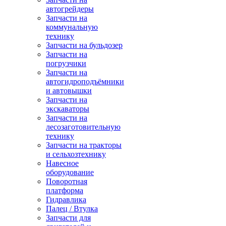
автогрейдеры
Запчасти на
коммунальную
технику
Запчасти на бульдозер
Запчасти на
погрузчики
Запчасти на
автогидроподъёмники
и автовышки
Запчасти на
экскаваторы
Запчасти на
лесозаготовительную
технику
Запчасти на тракторы
и сельхозтехнику
Навесное
оборудование
Поворотная
платформа
Гидравлика
Палец / Втулка
Запчасти для