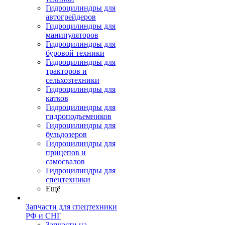
Гидроцилиндры для
автогрейдеров
Гидроцилиндры для
манипуляторов
Гидроцилиндры для
буровой техники
Гидроцилиндры для
тракторов и
сельхозтехники
Гидроцилиндры для
катков
Гидроцилиндры для
гидроподъемников
Гидроцилиндры для
бульдозеров
Гидроцилиндры для
прицепов и
самосвалов
Гидроцилиндры для
спецтехники
Ещё
Запчасти для спецтехники
РФ и СНГ
Запчасти на