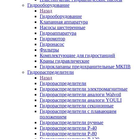
Гидрооборудование
Назад
Гидрооборудование
Клапанная аппаратура
Насосы шестеренные
Гидроаппаратура
Гидромотор
Гидронасос
Фильтры
Комплектующие для гидростанций
Краны гидравлические
Гидроклапаны предохранительные МКПВ
Гидрораспределители
Назад
Гидрораспределители
Гидрораспределители электромагнитные
Гидрораспределители аналоги Walvoil
Гидрораспределители аналоги YOULI
Гидрораспределители секционные
Гидрораспределители с плавающим
положением
Гидрораспределители ручные
Гидрораспределители Р-40
Гидрораспределители Р-80