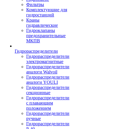
Фильтры
Комплектующие для
гидростанций
Краны
гидравлические
Гидроклапаны
предохранительные
МКПВ
Гидрораспределители
Гидрораспределители
электромагнитные
Гидрораспределители
аналоги Walvoil
Гидрораспределители
аналоги YOULI
Гидрораспределители
секционные
Гидрораспределители
с плавающим
положением
Гидрораспределители
ручные
Гидрораспределители
Р-40