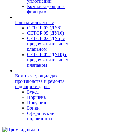
уплотнений
Комплектующие к
фильтрам
Плиты монтажные
CЕТОР 03 (ДУ6)
CЕТОР 05 (ДУ10)
CЕТОР 03 (ДУ6) с
предохранительным
клапаном
CЕТОР 05 (ДУ10) с
предохранительным
плапаном
Комплектующие для
производства и ремонта
гидроцилиндров
Букса
Поршень
Проушины
Бонки
Сферические
подшипники