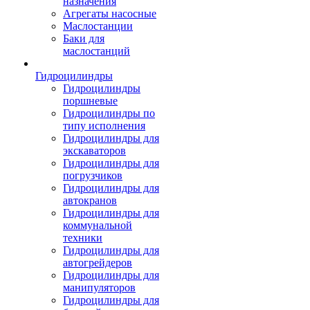
назначения
Агрегаты насосные
Маслостанции
Баки для
маслостанций
Гидроцилиндры
Гидроцилиндры
поршневые
Гидроцилиндры по
типу исполнения
Гидроцилиндры для
экскаваторов
Гидроцилиндры для
погрузчиков
Гидроцилиндры для
автокранов
Гидроцилиндры для
коммунальной
техники
Гидроцилиндры для
автогрейдеров
Гидроцилиндры для
манипуляторов
Гидроцилиндры для