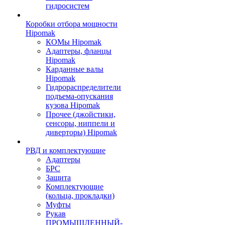
гидросистем
Коробки отбора мощности
Hipomak
КОМы Hipomak
Адаптеры, фланцы
Hipomak
Карданные валы
Hipomak
Гидрораспределители
подъема-опускания
кузова Hipomak
Прочее (джойстики,
сенсоры, ниппели и
диверторы) Hipomak
РВД и комплектующие
Адаптеры
БРС
Защита
Комплектующие
(кольца, прокладки)
Муфты
Рукав
ПРОМЫШЛЕННЫЙ-