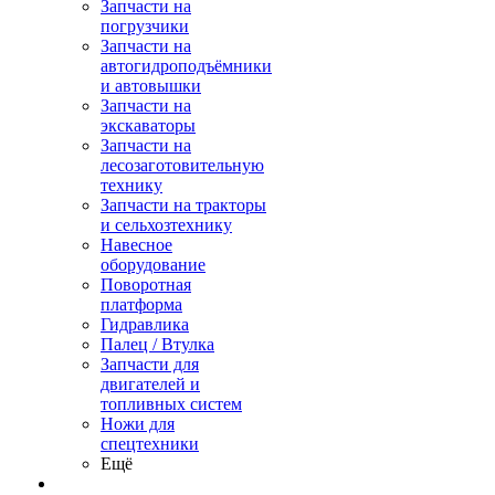
Запчасти на
погрузчики
Запчасти на
автогидроподъёмники
и автовышки
Запчасти на
экскаваторы
Запчасти на
лесозаготовительную
технику
Запчасти на тракторы
и сельхозтехнику
Навесное
оборудование
Поворотная
платформа
Гидравлика
Палец / Втулка
Запчасти для
двигателей и
топливных систем
Ножи для
спецтехники
Ещё