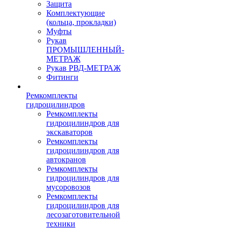
Защита
Комплектующие
(кольца, прокладки)
Муфты
Рукав
ПРОМЫШЛЕННЫЙ-
МЕТРАЖ
Рукав РВД-МЕТРАЖ
Фитинги
Ремкомплекты
гидроцилиндров
Ремкомплекты
гидроцилиндров для
экскаваторов
Ремкомплекты
гидроцилиндров для
автокранов
Ремкомплекты
гидроцилиндров для
мусоровозов
Ремкомплекты
гидроцилиндров для
лесозаготовительной
техники