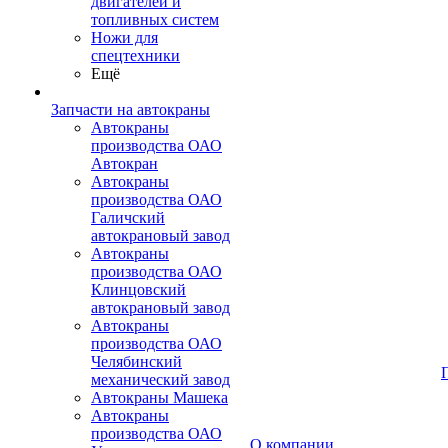
двигателей и
топливных систем
Ножи для
спецтехники
Ещё
Запчасти на автокраны
Автокраны
производства ОАО
Автокран
Автокраны
производства ОАО
Галичский
автокрановый завод
Автокраны
производства ОАО
Клинцовский
автокрановый завод
Автокраны
производства ОАО
Челябинский
механический завод
Автокраны Машека
Автокраны
производства ОАО
О компании