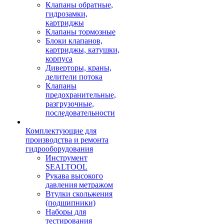
Клапаны обратные,
гидрозамки,
картриджы
Клапаны тормозные
Блоки клапанов,
картриджы, катушки,
корпуса
Диверторы, краны,
делители потока
Клапаны
предохранительные,
разгрузочные,
последовательности
Комплектующие для
производства и ремонта
гидрооборудования
Инструмент
SEALTOOL
Рукава высокого
давления метражом
Втулки скольжения
(подшипники)
Наборы для
тестирования