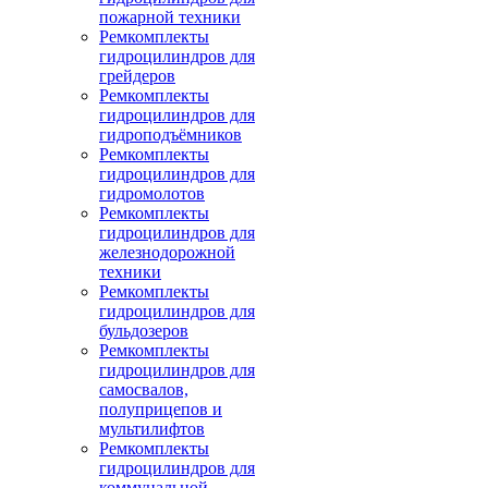
пожарной техники
Ремкомплекты
гидроцилиндров для
грейдеров
Ремкомплекты
гидроцилиндров для
гидроподъёмников
Ремкомплекты
гидроцилиндров для
гидромолотов
Ремкомплекты
гидроцилиндров для
железнодорожной
техники
Ремкомплекты
гидроцилиндров для
бульдозеров
Ремкомплекты
гидроцилиндров для
самосвалов,
полуприцепов и
мультилифтов
Ремкомплекты
гидроцилиндров для
коммунальной