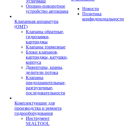
Угличмаш
Опорно-поворотное
Новости
устройство автокрана
Политика
конфиденциальности
Клапанная аппаратура
(OMT)
Клапаны обратные,
гидрозамки,
картриджы
Клапаны тормозные
Блоки клапанов,
картриджы, катушки,
корпуса
Диверторы, краны,
делители потока
Клапаны
предохранительные,
разгрузочные,
последовательности
Комплектующие для
производства и ремонта
гидрооборудования
Инструмент
SEALTOOL