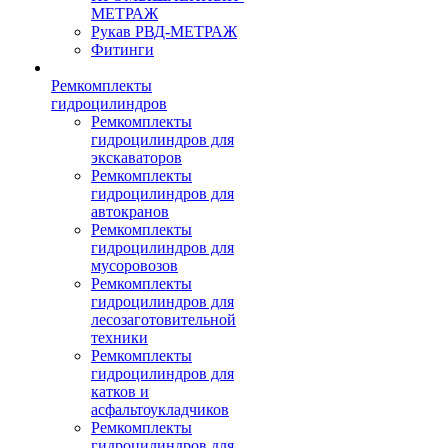
МЕТРАЖ
Рукав РВД-МЕТРАЖ
Фитинги
Ремкомплекты
гидроцилиндров
Ремкомплекты
гидроцилиндров для
экскаваторов
Ремкомплекты
гидроцилиндров для
автокранов
Ремкомплекты
гидроцилиндров для
мусоровозов
Ремкомплекты
гидроцилиндров для
лесозаготовительной
техники
Ремкомплекты
гидроцилиндров для
катков и
асфальтоукладчиков
Ремкомплекты
гидроцилиндров для