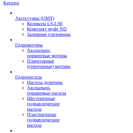
Каталог
Аксессуары (OMT)
Колокола LS-LSE
Комплект муфт ND
Заливные горловины
Гидромоторы
Аксиально-
поршневые моторы
Планетарные
(героторные) моторы
Гидронасосы
Насосы-дозаторы
Аксиально-
поршневые насосы
Шестеренные
гидравлические
насосы
Пластинчатые
гидравлические
насосы