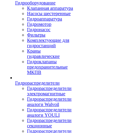
Гидрооборудование
Клапанная аппаратура
Насосы шестеренные
Гидроаппаратура
Гидромотор
Гидронасос
Фильтры
Комплектующие для
гидростанций
Краны
гидравлические
Гидроклапаны
предохранительные
МКПВ
Гидрораспределители
Гидрораспределители
электромагнитные
Гидрораспределители
аналоги Walvoil
Гидрораспределители
аналоги YOULI
Гидрораспределители
секционные
Гидрораспределители