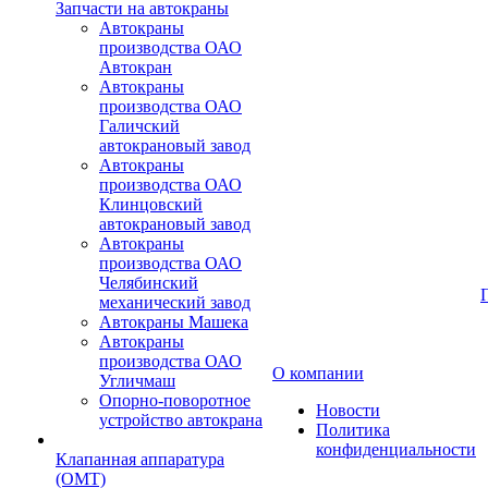
Запчасти на автокраны
Автокраны
производства ОАО
Автокран
Автокраны
производства ОАО
Галичский
автокрановый завод
Автокраны
производства ОАО
Клинцовский
автокрановый завод
Автокраны
производства ОАО
Челябинский
механический завод
Автокраны Машека
Автокраны
производства ОАО
О компании
Угличмаш
Опорно-поворотное
Новости
устройство автокрана
Политика
конфиденциальности
Клапанная аппаратура
(OMT)