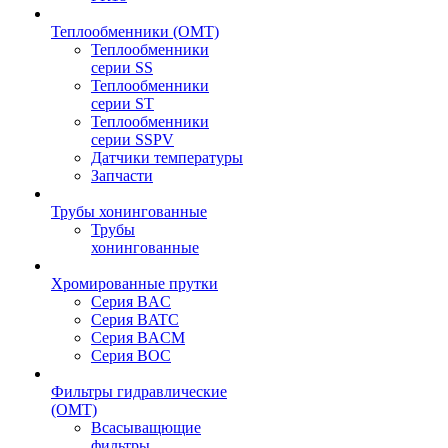
Теплообменники (OMT)
Теплообменники
серии SS
Теплообменники
серии ST
Теплообменники
серии SSPV
Датчики температуры
Запчасти
Трубы хонингованные
Трубы
хонингованные
Хромированные прутки
Серия BAC
Серия BATC
Серия BACM
Серия BOC
Фильтры гидравлические
(OMT)
Всасыващющие
фильтры