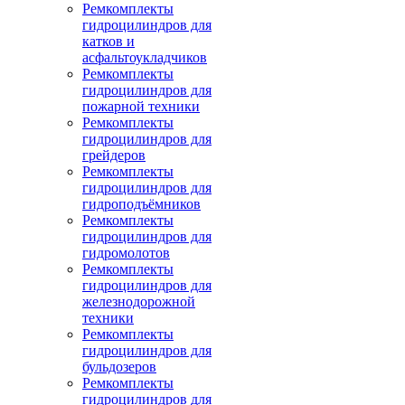
Ремкомплекты
гидроцилиндров для
катков и
асфальтоукладчиков
Ремкомплекты
гидроцилиндров для
пожарной техники
Ремкомплекты
гидроцилиндров для
грейдеров
Ремкомплекты
гидроцилиндров для
гидроподъёмников
Ремкомплекты
гидроцилиндров для
гидромолотов
Ремкомплекты
гидроцилиндров для
железнодорожной
техники
Ремкомплекты
гидроцилиндров для
бульдозеров
Ремкомплекты
гидроцилиндров для