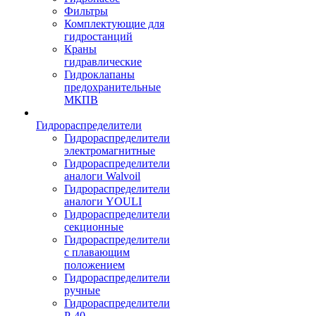
Фильтры
Комплектующие для
гидростанций
Краны
гидравлические
Гидроклапаны
предохранительные
МКПВ
Гидрораспределители
Гидрораспределители
электромагнитные
Гидрораспределители
аналоги Walvoil
Гидрораспределители
аналоги YOULI
Гидрораспределители
секционные
Гидрораспределители
с плавающим
положением
Гидрораспределители
ручные
Гидрораспределители
Р-40