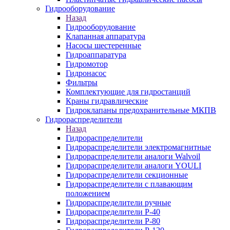
Гидрооборудование
Назад
Гидрооборудование
Клапанная аппаратура
Насосы шестеренные
Гидроаппаратура
Гидромотор
Гидронасос
Фильтры
Комплектующие для гидростанций
Краны гидравлические
Гидроклапаны предохранительные МКПВ
Гидрораспределители
Назад
Гидрораспределители
Гидрораспределители электромагнитные
Гидрораспределители аналоги Walvoil
Гидрораспределители аналоги YOULI
Гидрораспределители секционные
Гидрораспределители с плавающим
положением
Гидрораспределители ручные
Гидрораспределители Р-40
Гидрораспределители Р-80