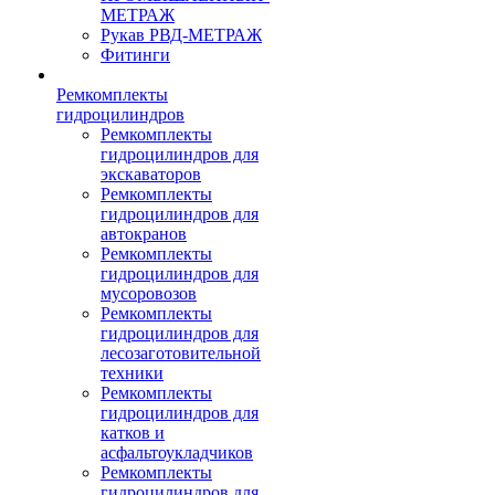
МЕТРАЖ
Рукав РВД-МЕТРАЖ
Фитинги
Ремкомплекты
гидроцилиндров
Ремкомплекты
гидроцилиндров для
экскаваторов
Ремкомплекты
гидроцилиндров для
автокранов
Ремкомплекты
гидроцилиндров для
мусоровозов
Ремкомплекты
гидроцилиндров для
лесозаготовительной
техники
Ремкомплекты
гидроцилиндров для
катков и
асфальтоукладчиков
Ремкомплекты
гидроцилиндров для