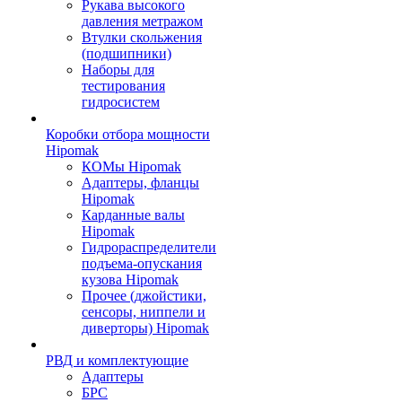
Рукава высокого
давления метражом
Втулки скольжения
(подшипники)
Наборы для
тестирования
гидросистем
Коробки отбора мощности
Hipomak
КОМы Hipomak
Адаптеры, фланцы
Hipomak
Карданные валы
Hipomak
Гидрораспределители
подъема-опускания
кузова Hipomak
Прочее (джойстики,
сенсоры, ниппели и
диверторы) Hipomak
РВД и комплектующие
Адаптеры
БРС