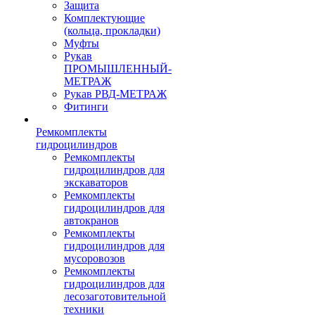
Защита
Комплектующие
(кольца, прокладки)
Муфты
Рукав
ПРОМЫШЛЕННЫЙ-
МЕТРАЖ
Рукав РВД-МЕТРАЖ
Фитинги
Ремкомплекты
гидроцилиндров
Ремкомплекты
гидроцилиндров для
экскаваторов
Ремкомплекты
гидроцилиндров для
автокранов
Ремкомплекты
гидроцилиндров для
мусоровозов
Ремкомплекты
гидроцилиндров для
лесозаготовительной
техники