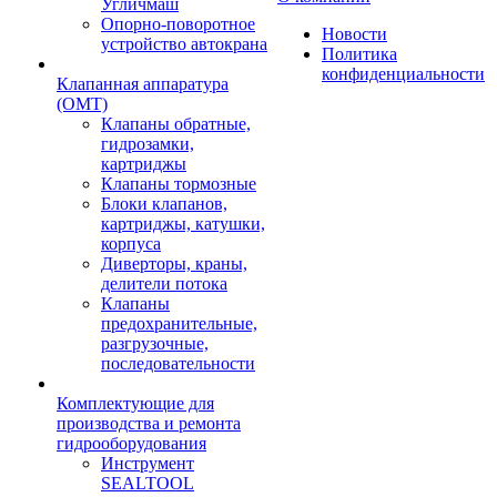
Угличмаш
Опорно-поворотное
Новости
устройство автокрана
Политика
конфиденциальности
Клапанная аппаратура
(OMT)
Клапаны обратные,
гидрозамки,
картриджы
Клапаны тормозные
Блоки клапанов,
картриджы, катушки,
корпуса
Диверторы, краны,
делители потока
Клапаны
предохранительные,
разгрузочные,
последовательности
Комплектующие для
производства и ремонта
гидрооборудования
Инструмент
SEALTOOL