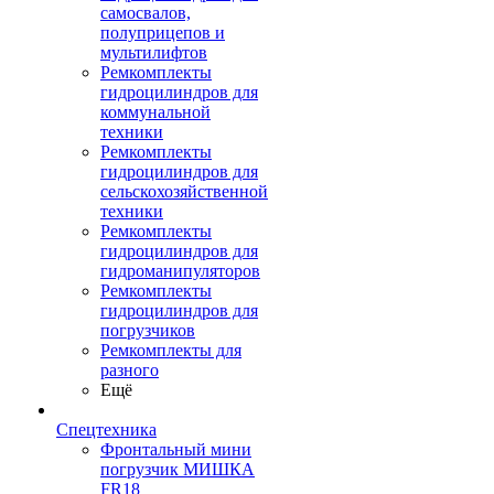
самосвалов,
полуприцепов и
мультилифтов
Ремкомплекты
гидроцилиндров для
коммунальной
техники
Ремкомплекты
гидроцилиндров для
сельскохозяйственной
техники
Ремкомплекты
гидроцилиндров для
гидроманипуляторов
Ремкомплекты
гидроцилиндров для
погрузчиков
Ремкомплекты для
разного
Ещё
Спецтехника
Фронтальный мини
погрузчик МИШКА
FR18