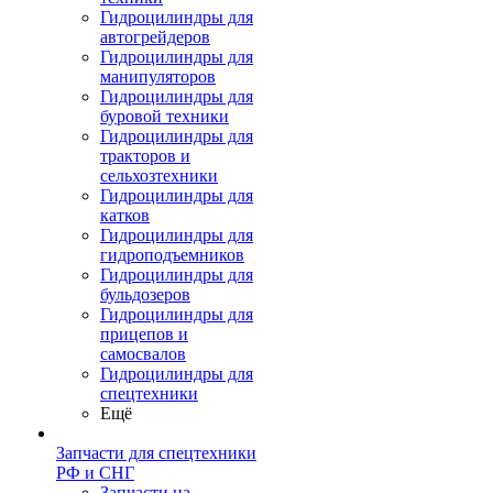
Гидроцилиндры для
автогрейдеров
Гидроцилиндры для
манипуляторов
Гидроцилиндры для
буровой техники
Гидроцилиндры для
тракторов и
сельхозтехники
Гидроцилиндры для
катков
Гидроцилиндры для
гидроподъемников
Гидроцилиндры для
бульдозеров
Гидроцилиндры для
прицепов и
самосвалов
Гидроцилиндры для
спецтехники
Ещё
Запчасти для спецтехники
РФ и СНГ
Запчасти на