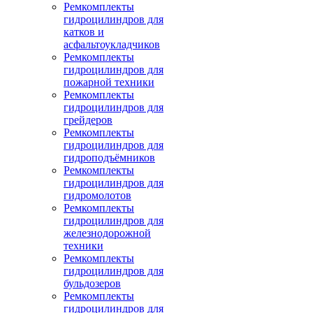
Ремкомплекты
гидроцилиндров для
катков и
асфальтоукладчиков
Ремкомплекты
гидроцилиндров для
пожарной техники
Ремкомплекты
гидроцилиндров для
грейдеров
Ремкомплекты
гидроцилиндров для
гидроподъёмников
Ремкомплекты
гидроцилиндров для
гидромолотов
Ремкомплекты
гидроцилиндров для
железнодорожной
техники
Ремкомплекты
гидроцилиндров для
бульдозеров
Ремкомплекты
гидроцилиндров для