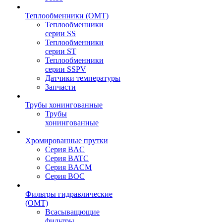
Теплообменники (OMT)
Теплообменники
серии SS
Теплообменники
серии ST
Теплообменники
серии SSPV
Датчики температуры
Запчасти
Трубы хонингованные
Трубы
хонингованные
Хромированные прутки
Серия BAC
Серия BATC
Серия BACM
Серия BOC
Фильтры гидравлические
(OMT)
Всасыващющие
фильтры