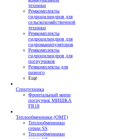
техники
Ремкомплекты
гидроцилиндров для
сельскохозяйственной
техники
Ремкомплекты
гидроцилиндров для
гидроманипуляторов
Ремкомплекты
гидроцилиндров для
погрузчиков
Ремкомплекты для
разного
Ещё
Спецтехника
Фронтальный мини
погрузчик МИШКА
FR18
Теплообменники (OMT)
Теплообменники
серии SS
Теплообменники