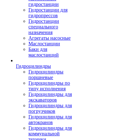
гидростанции
Гидростанции для
гидропрессов
Гидростанции
специального
назначения
Агрегаты насосные
Маслостанции
Баки для
маслостанций
Гидроцилиндры
Гидроцилиндры
поршневые
Гидроцилиндры по
типу исполнения
Гидроцилиндры для
экскаваторов
Гидроцилиндры для
погрузчиков
Гидроцилиндры для
автокранов
Гидроцилиндры для
коммунальной
техники