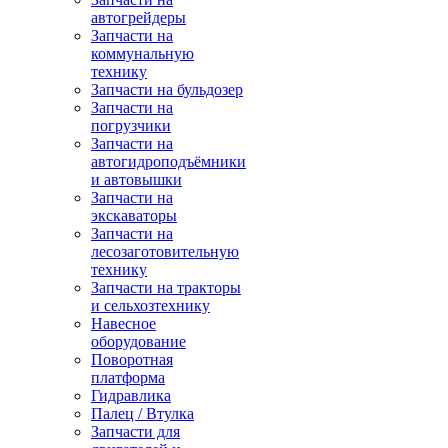
автогрейдеры
Запчасти на
коммунальную
технику
Запчасти на бульдозер
Запчасти на
погрузчики
Запчасти на
автогидроподъёмники
и автовышки
Запчасти на
экскаваторы
Запчасти на
лесозаготовительную
технику
Запчасти на тракторы
и сельхозтехнику
Навесное
оборудование
Поворотная
платформа
Гидравлика
Палец / Втулка
Запчасти для