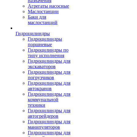
назначения
Агрегаты насосные
Маслостанции
Баки для
маслостанций
Гидроцилиндры
Гидроцилиндры
поршневые
Гидроцилиндры по
типу исполнения
Гидроцилиндры для
экскаваторов
Гидроцилиндры для
погрузчиков
Гидроцилиндры для
автокранов
Гидроцилиндры для
коммунальной
техники
Гидроцилиндры для
автогрейдеров
Гидроцилиндры для
манипуляторов
Гидроцилиндры для