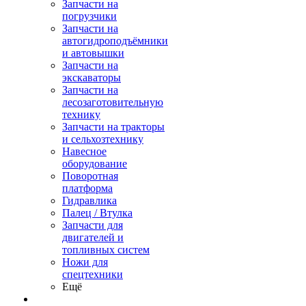
Запчасти на
погрузчики
Запчасти на
автогидроподъёмники
и автовышки
Запчасти на
экскаваторы
Запчасти на
лесозаготовительную
технику
Запчасти на тракторы
и сельхозтехнику
Навесное
оборудование
Поворотная
платформа
Гидравлика
Палец / Втулка
Запчасти для
двигателей и
топливных систем
Ножи для
спецтехники
Ещё