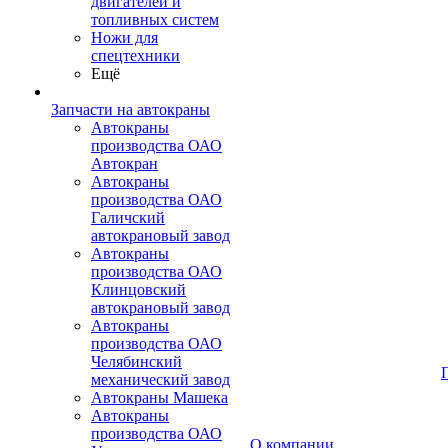
двигателей и
топливных систем
Ножи для
спецтехники
Ещё
Запчасти на автокраны
Автокраны
производства ОАО
Автокран
Автокраны
производства ОАО
Галичский
автокрановый завод
Автокраны
производства ОАО
Клинцовский
автокрановый завод
Автокраны
производства ОАО
Челябинский
механический завод
Автокраны Машека
Автокраны
производства ОАО
О компании