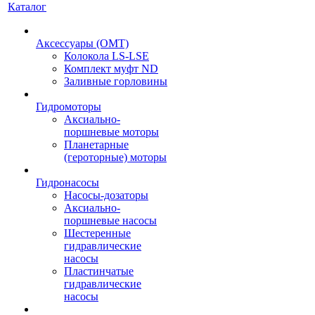
Каталог
Аксессуары (OMT)
Колокола LS-LSE
Комплект муфт ND
Заливные горловины
Гидромоторы
Аксиально-
поршневые моторы
Планетарные
(героторные) моторы
Гидронасосы
Насосы-дозаторы
Аксиально-
поршневые насосы
Шестеренные
гидравлические
насосы
Пластинчатые
гидравлические
насосы