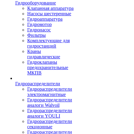
Гидрооборудование
Клапанная аппаратура
Насосы шестеренные
Гидроаппаратура
Гидромотор
Гидронасос
Фильтры
Комплектующие для
гидростанций
Краны
гидравлические
Гидроклапаны
предохранительные
МКПВ
Гидрораспределители
Гидрораспределители
электромагнитные
Гидрораспределители
аналоги Walvoil
Гидрораспределители
аналоги YOULI
Гидрораспределители
секционные
Гидрораспределители