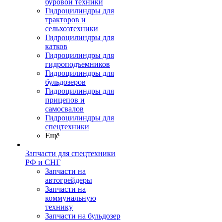
буровой техники
Гидроцилиндры для
тракторов и
сельхозтехники
Гидроцилиндры для
катков
Гидроцилиндры для
гидроподъемников
Гидроцилиндры для
бульдозеров
Гидроцилиндры для
прицепов и
самосвалов
Гидроцилиндры для
спецтехники
Ещё
Запчасти для спецтехники
РФ и СНГ
Запчасти на
автогрейдеры
Запчасти на
коммунальную
технику
Запчасти на бульдозер