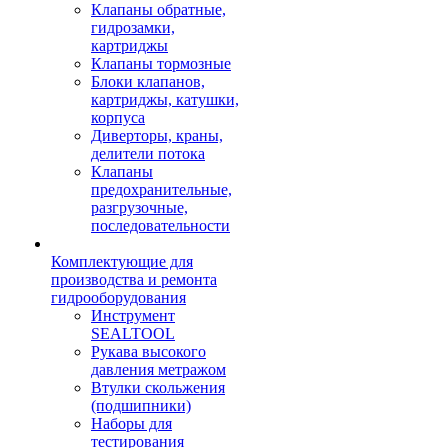
Клапаны обратные,
гидрозамки,
картриджы
Клапаны тормозные
Блоки клапанов,
картриджы, катушки,
корпуса
Диверторы, краны,
делители потока
Клапаны
предохранительные,
разгрузочные,
последовательности
Комплектующие для
производства и ремонта
гидрооборудования
Инструмент
SEALTOOL
Рукава высокого
давления метражом
Втулки скольжения
(подшипники)
Наборы для
тестирования