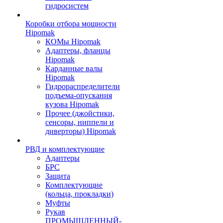
гидросистем
Коробки отбора мощности
Hipomak
КОМы Hipomak
Адаптеры, фланцы
Hipomak
Карданные валы
Hipomak
Гидрораспределители
подъема-опускания
кузова Hipomak
Прочее (джойстики,
сенсоры, ниппели и
диверторы) Hipomak
РВД и комплектующие
Адаптеры
БРС
Защита
Комплектующие
(кольца, прокладки)
Муфты
Рукав
ПРОМЫШЛЕННЫЙ-