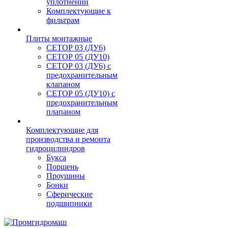
уплотнений
Комплектующие к
фильтрам
Плиты монтажные
CЕТОР 03 (ДУ6)
CЕТОР 05 (ДУ10)
CЕТОР 03 (ДУ6) с
предохранительным
клапаном
CЕТОР 05 (ДУ10) с
предохранительным
плапаном
Комплектующие для
производства и ремонта
гидроцилиндров
Букса
Поршень
Проушины
Бонки
Сферические
подшипники