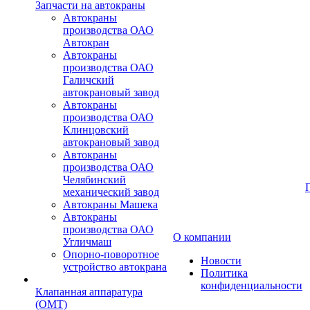
Запчасти на автокраны
Автокраны
производства ОАО
Автокран
Автокраны
производства ОАО
Галичский
автокрановый завод
Автокраны
производства ОАО
Клинцовский
автокрановый завод
Автокраны
производства ОАО
Челябинский
механический завод
Автокраны Машека
Автокраны
производства ОАО
О компании
Угличмаш
Опорно-поворотное
Новости
устройство автокрана
Политика
конфиденциальности
Клапанная аппаратура
(OMT)