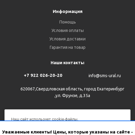
Информация
Помощь
Условия оплаты
Условия доставки
Гарантия на товар
Наши контакты
+7 922 026-20-20
info@sms-ural.ru
620067,Свердловская область, город Екатеринбург
,ул. Фрунзе, д.35а
Наш сайт использует cookie-файлы.
Продолжая им пользоваться, вы соглашаетесь на
2026 © Все права защищены
Уважаемые клиенты! Цены, которые указаны на сайте -
обработку персональных данных с использованием Яндекс