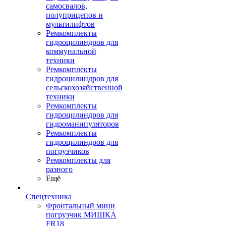
самосвалов,
полуприцепов и
мультилифтов
Ремкомплекты
гидроцилиндров для
коммунальной
техники
Ремкомплекты
гидроцилиндров для
сельскохозяйственной
техники
Ремкомплекты
гидроцилиндров для
гидроманипуляторов
Ремкомплекты
гидроцилиндров для
погрузчиков
Ремкомплекты для
разного
Ещё
Спецтехника
Фронтальный мини
погрузчик МИШКА
FR18