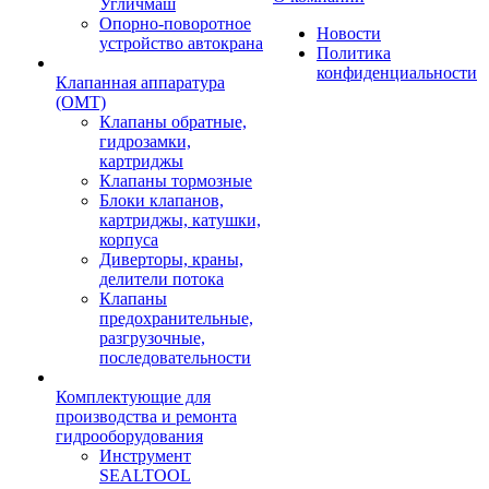
Угличмаш
Опорно-поворотное
Новости
устройство автокрана
Политика
конфиденциальности
Клапанная аппаратура
(OMT)
Клапаны обратные,
гидрозамки,
картриджы
Клапаны тормозные
Блоки клапанов,
картриджы, катушки,
корпуса
Диверторы, краны,
делители потока
Клапаны
предохранительные,
разгрузочные,
последовательности
Комплектующие для
производства и ремонта
гидрооборудования
Инструмент
SEALTOOL