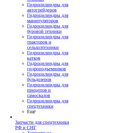
Гидроцилиндры для
автогрейдеров
Гидроцилиндры для
манипуляторов
Гидроцилиндры для
буровой техники
Гидроцилиндры для
тракторов и
сельхозтехники
Гидроцилиндры для
катков
Гидроцилиндры для
гидроподъемников
Гидроцилиндры для
бульдозеров
Гидроцилиндры для
прицепов и
самосвалов
Гидроцилиндры для
спецтехники
Ещё
Запчасти для спецтехники
РФ и СНГ
Запчасти на