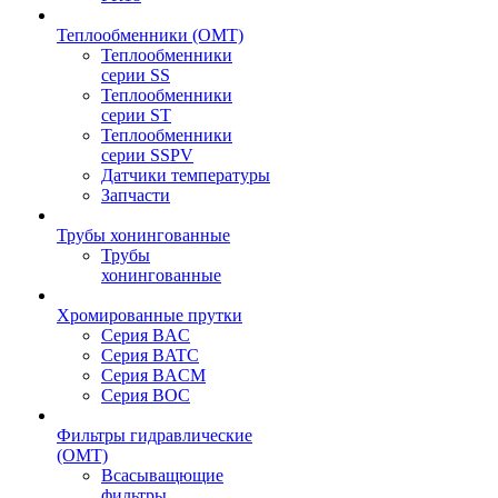
Теплообменники (OMT)
Теплообменники
серии SS
Теплообменники
серии ST
Теплообменники
серии SSPV
Датчики температуры
Запчасти
Трубы хонингованные
Трубы
хонингованные
Хромированные прутки
Серия BAC
Серия BATC
Серия BACM
Серия BOC
Фильтры гидравлические
(OMT)
Всасыващющие
фильтры