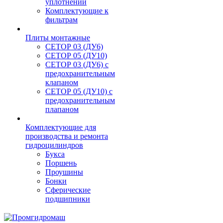
уплотнений
Комплектующие к
фильтрам
Плиты монтажные
CЕТОР 03 (ДУ6)
CЕТОР 05 (ДУ10)
CЕТОР 03 (ДУ6) с
предохранительным
клапаном
CЕТОР 05 (ДУ10) с
предохранительным
плапаном
Комплектующие для
производства и ремонта
гидроцилиндров
Букса
Поршень
Проушины
Бонки
Сферические
подшипники