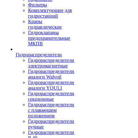
Фильтры
Комплектующие для
гидростанций
Краны
гидравлические
Гидроклапаны
предохранительные
МКПВ
Гидрораспределители
Гидрораспределители
электромагнитные
Гидрораспределители
аналоги Walvoil
Гидрораспределители
аналоги YOULI
Гидрораспределители
секционные
Гидрораспределители
с плавающим
положением
Гидрораспределители
ручные
Гидрораспределители
Р-40