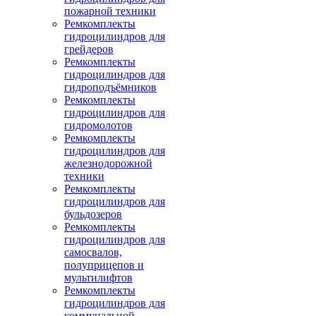
пожарной техники
Ремкомплекты
гидроцилиндров для
грейдеров
Ремкомплекты
гидроцилиндров для
гидроподъёмников
Ремкомплекты
гидроцилиндров для
гидромолотов
Ремкомплекты
гидроцилиндров для
железнодорожной
техники
Ремкомплекты
гидроцилиндров для
бульдозеров
Ремкомплекты
гидроцилиндров для
самосвалов,
полуприцепов и
мультилифтов
Ремкомплекты
гидроцилиндров для
коммунальной