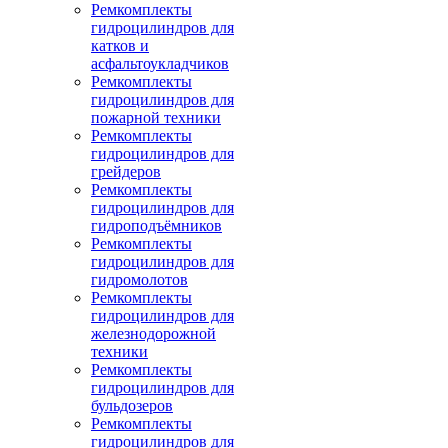
Ремкомплекты
гидроцилиндров для
катков и
асфальтоукладчиков
Ремкомплекты
гидроцилиндров для
пожарной техники
Ремкомплекты
гидроцилиндров для
грейдеров
Ремкомплекты
гидроцилиндров для
гидроподъёмников
Ремкомплекты
гидроцилиндров для
гидромолотов
Ремкомплекты
гидроцилиндров для
железнодорожной
техники
Ремкомплекты
гидроцилиндров для
бульдозеров
Ремкомплекты
гидроцилиндров для