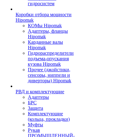
гидросистем
Коробки отбора мощности
Hipomak
КОМы Hipomak
Адаптеры, фланцы
Hipomak
Карданные валы
Hipomak
Гидрораспределители
подъема-опускания
кузова Hipomak
Прочее (джойстики,
сенсоры, ниппели и
диверторы) Hipomak
РВД и комплектующие
Адаптеры
БРС
Защита
Комплектующие
(кольца, прокладки)
Муфты
Рукав
ПРОМЫШЛЕННЫЙ-