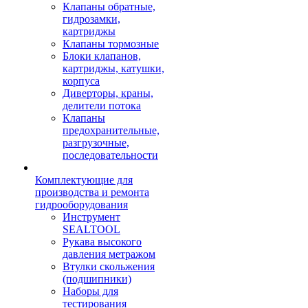
Клапаны обратные,
гидрозамки,
картриджы
Клапаны тормозные
Блоки клапанов,
картриджы, катушки,
корпуса
Диверторы, краны,
делители потока
Клапаны
предохранительные,
разгрузочные,
последовательности
Комплектующие для
производства и ремонта
гидрооборудования
Инструмент
SEALTOOL
Рукава высокого
давления метражом
Втулки скольжения
(подшипники)
Наборы для
тестирования