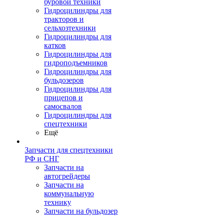
буровой техники
Гидроцилиндры для
тракторов и
сельхозтехники
Гидроцилиндры для
катков
Гидроцилиндры для
гидроподъемников
Гидроцилиндры для
бульдозеров
Гидроцилиндры для
прицепов и
самосвалов
Гидроцилиндры для
спецтехники
Ещё
Запчасти для спецтехники
РФ и СНГ
Запчасти на
автогрейдеры
Запчасти на
коммунальную
технику
Запчасти на бульдозер