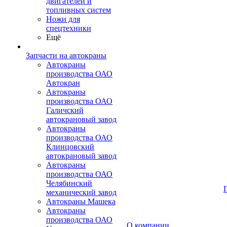
двигателей и
топливных систем
Ножи для
спецтехники
Ещё
Запчасти на автокраны
Автокраны
производства ОАО
Автокран
Автокраны
производства ОАО
Галичский
автокрановый завод
Автокраны
производства ОАО
Клинцовский
автокрановый завод
Автокраны
производства ОАО
Челябинский
механический завод
Автокраны Машека
Автокраны
производства ОАО
О компании