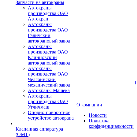
Запчасти на автокраны
Автокраны
производства ОАО
Автокран
Автокраны
производства ОАО
Галичский
автокрановый завод
Автокраны
производства ОАО
Клинцовский
автокрановый завод
Автокраны
производства ОАО
Челябинский
механический завод
Автокраны Машека
Автокраны
производства ОАО
О компании
Угличмаш
Опорно-поворотное
Новости
устройство автокрана
Политика
конфиденциальности
Клапанная аппаратура
(OMT)