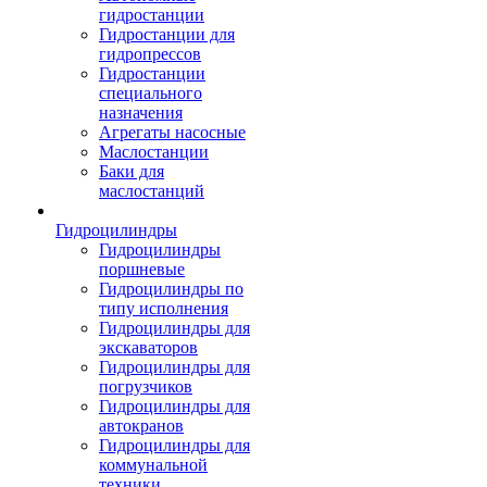
гидростанции
Гидростанции для
гидропрессов
Гидростанции
специального
назначения
Агрегаты насосные
Маслостанции
Баки для
маслостанций
Гидроцилиндры
Гидроцилиндры
поршневые
Гидроцилиндры по
типу исполнения
Гидроцилиндры для
экскаваторов
Гидроцилиндры для
погрузчиков
Гидроцилиндры для
автокранов
Гидроцилиндры для
коммунальной
техники