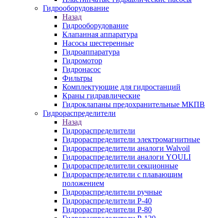
Гидрооборудование
Назад
Гидрооборудование
Клапанная аппаратура
Насосы шестеренные
Гидроаппаратура
Гидромотор
Гидронасос
Фильтры
Комплектующие для гидростанций
Краны гидравлические
Гидроклапаны предохранительные МКПВ
Гидрораспределители
Назад
Гидрораспределители
Гидрораспределители электромагнитные
Гидрораспределители аналоги Walvoil
Гидрораспределители аналоги YOULI
Гидрораспределители секционные
Гидрораспределители с плавающим
положением
Гидрораспределители ручные
Гидрораспределители Р-40
Гидрораспределители Р-80