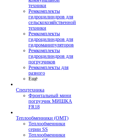
техники
Ремкомплекты
гидроцилиндров для
сельскохозяйственной
техники
Ремкомплекты
гидроцилиндров для
гидроманипуляторов
Ремкомплекты
гидроцилиндров для
погрузчиков
Ремкомплекты для
разного
Ещё
Спецтехника
Фронтальный мини
погрузчик МИШКА
FR18
Теплообменники (OMT)
Теплообменники
серии SS
Теплообменники