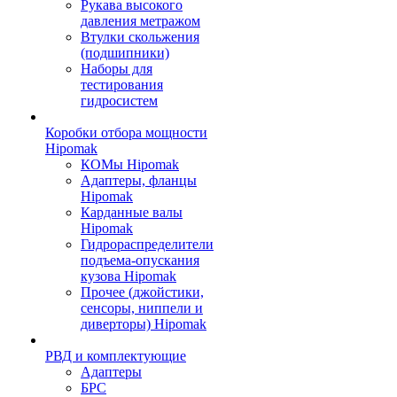
Рукава высокого
давления метражом
Втулки скольжения
(подшипники)
Наборы для
тестирования
гидросистем
Коробки отбора мощности
Hipomak
КОМы Hipomak
Адаптеры, фланцы
Hipomak
Карданные валы
Hipomak
Гидрораспределители
подъема-опускания
кузова Hipomak
Прочее (джойстики,
сенсоры, ниппели и
диверторы) Hipomak
РВД и комплектующие
Адаптеры
БРС