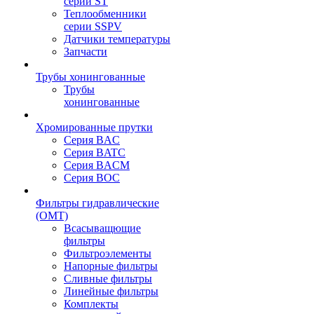
серии ST
Теплообменники
серии SSPV
Датчики температуры
Запчасти
Трубы хонингованные
Трубы
хонингованные
Хромированные прутки
Серия BAC
Серия BATC
Серия BACM
Серия BOC
Фильтры гидравлические
(OMT)
Всасыващющие
фильтры
Фильтроэлементы
Напорные фильтры
Сливные фильтры
Линейные фильтры
Комплекты