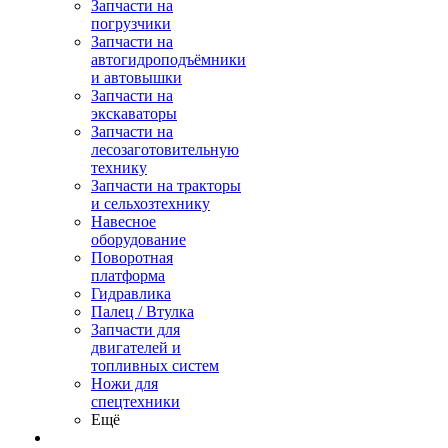
Запчасти на
погрузчики
Запчасти на
автогидроподъёмники
и автовышки
Запчасти на
экскаваторы
Запчасти на
лесозаготовительную
технику
Запчасти на тракторы
и сельхозтехнику
Навесное
оборудование
Поворотная
платформа
Гидравлика
Палец / Втулка
Запчасти для
двигателей и
топливных систем
Ножи для
спецтехники
Ещё