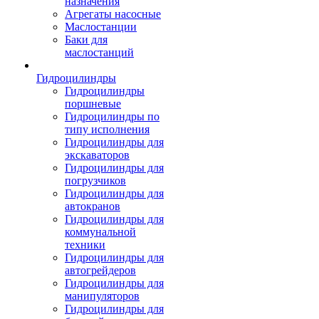
назначения
Агрегаты насосные
Маслостанции
Баки для
маслостанций
Гидроцилиндры
Гидроцилиндры
поршневые
Гидроцилиндры по
типу исполнения
Гидроцилиндры для
экскаваторов
Гидроцилиндры для
погрузчиков
Гидроцилиндры для
автокранов
Гидроцилиндры для
коммунальной
техники
Гидроцилиндры для
автогрейдеров
Гидроцилиндры для
манипуляторов
Гидроцилиндры для