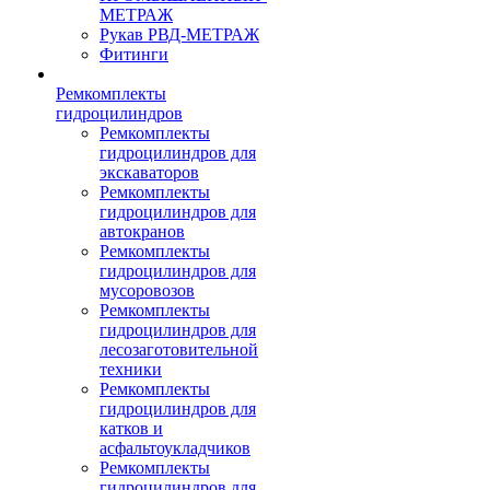
МЕТРАЖ
Рукав РВД-МЕТРАЖ
Фитинги
Ремкомплекты
гидроцилиндров
Ремкомплекты
гидроцилиндров для
экскаваторов
Ремкомплекты
гидроцилиндров для
автокранов
Ремкомплекты
гидроцилиндров для
мусоровозов
Ремкомплекты
гидроцилиндров для
лесозаготовительной
техники
Ремкомплекты
гидроцилиндров для
катков и
асфальтоукладчиков
Ремкомплекты
гидроцилиндров для