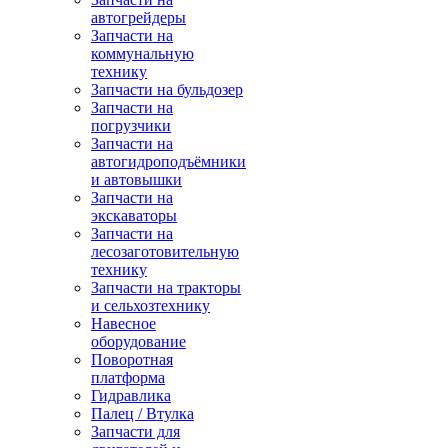
автогрейдеры
Запчасти на
коммунальную
технику
Запчасти на бульдозер
Запчасти на
погрузчики
Запчасти на
автогидроподъёмники
и автовышки
Запчасти на
экскаваторы
Запчасти на
лесозаготовительную
технику
Запчасти на тракторы
и сельхозтехнику
Навесное
оборудование
Поворотная
платформа
Гидравлика
Палец / Втулка
Запчасти для