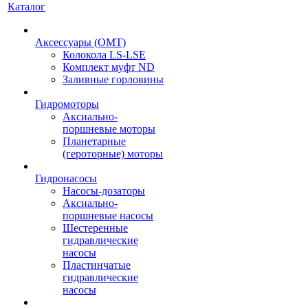
Каталог
Аксессуары (OMT)
Колокола LS-LSE
Комплект муфт ND
Заливные горловины
Гидромоторы
Аксиально-
поршневые моторы
Планетарные
(героторные) моторы
Гидронасосы
Насосы-дозаторы
Аксиально-
поршневые насосы
Шестеренные
гидравлические
насосы
Пластинчатые
гидравлические
насосы