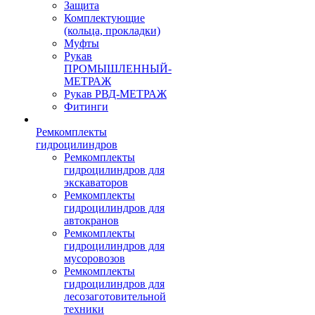
Защита
Комплектующие
(кольца, прокладки)
Муфты
Рукав
ПРОМЫШЛЕННЫЙ-
МЕТРАЖ
Рукав РВД-МЕТРАЖ
Фитинги
Ремкомплекты
гидроцилиндров
Ремкомплекты
гидроцилиндров для
экскаваторов
Ремкомплекты
гидроцилиндров для
автокранов
Ремкомплекты
гидроцилиндров для
мусоровозов
Ремкомплекты
гидроцилиндров для
лесозаготовительной
техники