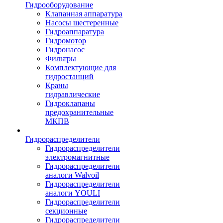
Гидрооборудование
Клапанная аппаратура
Насосы шестеренные
Гидроаппаратура
Гидромотор
Гидронасос
Фильтры
Комплектующие для
гидростанций
Краны
гидравлические
Гидроклапаны
предохранительные
МКПВ
Гидрораспределители
Гидрораспределители
электромагнитные
Гидрораспределители
аналоги Walvoil
Гидрораспределители
аналоги YOULI
Гидрораспределители
секционные
Гидрораспределители