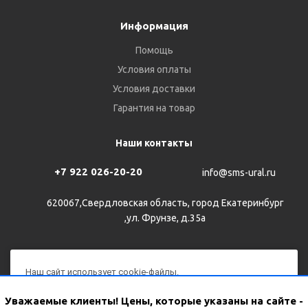
Информация
Помощь
Условия оплаты
Условия доставки
Гарантия на товар
Наши контакты
+7 922 026-20-20
info@sms-ural.ru
620067,Свердловская область, город Екатеринбург
,ул. Фрунзе, д.35а
Наш сайт использует cookie-файлы.
Продолжая им пользоваться, вы соглашаетесь на
2026 © Все права защищены
Уважаемые клиенты! Цены, которые указаны на сайте -
обработку персональных данных с использованием Яндекс