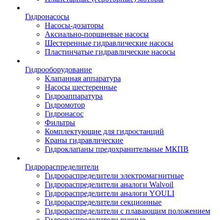
Гидронасосы
Насосы-дозаторы
Аксиально-поршневые насосы
Шестеренные гидравлические насосы
Пластинчатые гидравлические насосы
Гидрооборудование
Клапанная аппаратура
Насосы шестеренные
Гидроаппаратура
Гидромотор
Гидронасос
Фильтры
Комплектующие для гидростанций
Краны гидравлические
Гидроклапаны предохранительные МКПВ
Гидрораспределители
Гидрораспределители электромагнитные
Гидрораспределители аналоги Walvoil
Гидрораспределители аналоги YOULI
Гидрораспределители секционные
Гидрораспределители с плавающим положением
Гидрораспределители ручные