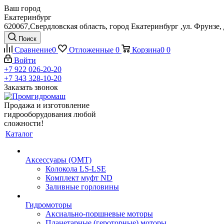
Ваш город
Екатеринбург
620067,Свердловская область, город Екатеринбург ,ул. Фрунзе, 
Поиск
Сравнение
0
Отложенные
0
Корзина
0
0
Войти
+7 922 026-20-20
+7 343 328-10-20
Заказать звонок
Продажа и изготовление
гидрооборудования любой
сложности!
Каталог
Аксессуары (OMT)
Колокола LS-LSE
Комплект муфт ND
Заливные горловины
Гидромоторы
Аксиально-поршневые моторы
Планетарные (героторные) моторы