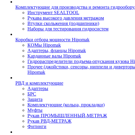
Комплектующие для производства и ремонта гидрообору
Инструмент SEALTOOL
Рукава высокого давления метражом
Втулки скольжения (подшипники)
Наборы для тестирования гидросистем
Коробки отбора мощности Hipomak
КОМы Hipomak
Адаптеры, фланцы Hipomak
Карданные валы Hipomak
Гидрораспределители подъема-опускания кузова H
Прочее (джойстики, сенсоры, ниппели и диверторы
Hipomak
РВД и комплектующие
Адаптеры
БРС
Защита
Комплектующие (кольца, прокладки)
Муфты
Рукав ПРОМЫШЛЕННЫЙ-МЕТРАЖ
Рукав РВД-МЕТРАЖ
Фитинги