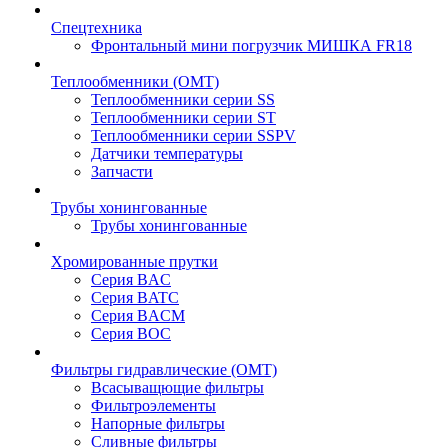
Спецтехника
Фронтальный мини погрузчик МИШКА FR18
Теплообменники (OMT)
Теплообменники серии SS
Теплообменники серии ST
Теплообменники серии SSPV
Датчики температуры
Запчасти
Трубы хонингованные
Трубы хонингованные
Хромированные прутки
Серия BAC
Серия BATC
Серия BACM
Серия BOC
Фильтры гидравлические (OMT)
Всасыващющие фильтры
Фильтроэлементы
Напорные фильтры
Сливные фильтры