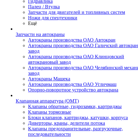
Гидравлика
Палец / Втулка
Запчасти для двигателей и топливных систем
Ножи для спецтехники
Ещё
Запчасти на автокраны
Автокраны производства ОАО Автокран
Автокраны производства ОАО Галичский автокра
завод
Автокраны производства ОАО Клинцовский
автокрановый завод
Автокраны производства ОАО Челябинский механ
завод
Автокраны Машека
Автокраны производства ОАО Угличмаш
Опорно-поворотное устройство автокрана
Клапанная аппаратура (OMT)
Клапаны обратные, гидрозамки, картриджы
Клапаны тормозные
Блоки клапанов, картриджы, катушки, корпуса
Диверторы, краны, делители потока
Клапаны предохранительные, разгрузочные,
последовательности