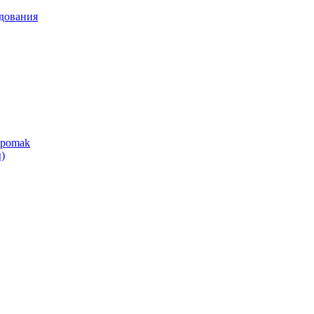
дования
ipomak
)