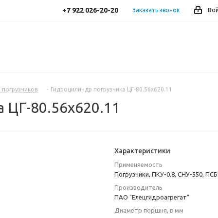
+7 922 026-20-20
Заказать звонок
Во
 погрузчиков
-
Гидроцилиндр погрузчика ЦГ-80.56х620.11
 ЦГ-80.56х620.11
Характеристики
Применяемость
Погрузчики, ПКУ-0.8, СНУ-550, ПСБ
Производитель
ПАО "Елецгидроагрегат"
Диаметр поршня, в мм