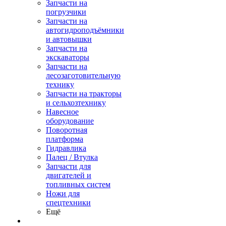
Запчасти на
погрузчики
Запчасти на
автогидроподъёмники
и автовышки
Запчасти на
экскаваторы
Запчасти на
лесозаготовительную
технику
Запчасти на тракторы
и сельхозтехнику
Навесное
оборудование
Поворотная
платформа
Гидравлика
Палец / Втулка
Запчасти для
двигателей и
топливных систем
Ножи для
спецтехники
Ещё