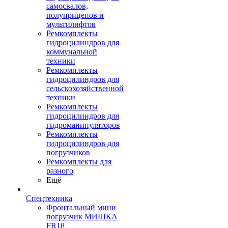
самосвалов,
полуприцепов и
мультилифтов
Ремкомплекты
гидроцилиндров для
коммунальной
техники
Ремкомплекты
гидроцилиндров для
сельскохозяйственной
техники
Ремкомплекты
гидроцилиндров для
гидроманипуляторов
Ремкомплекты
гидроцилиндров для
погрузчиков
Ремкомплекты для
разного
Ещё
Спецтехника
Фронтальный мини
погрузчик МИШКА
FR18