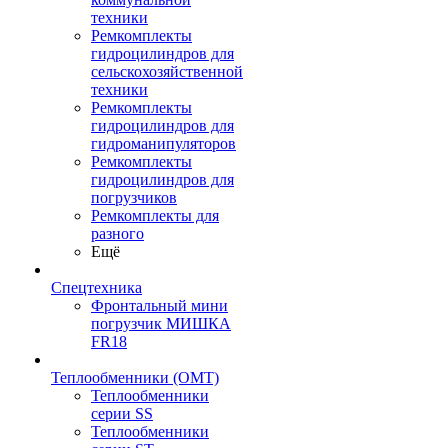
техники
Ремкомплекты
гидроцилиндров для
сельскохозяйственной
техники
Ремкомплекты
гидроцилиндров для
гидроманипуляторов
Ремкомплекты
гидроцилиндров для
погрузчиков
Ремкомплекты для
разного
Ещё
Спецтехника
Фронтальный мини
погрузчик МИШКА
FR18
Теплообменники (OMT)
Теплообменники
серии SS
Теплообменники