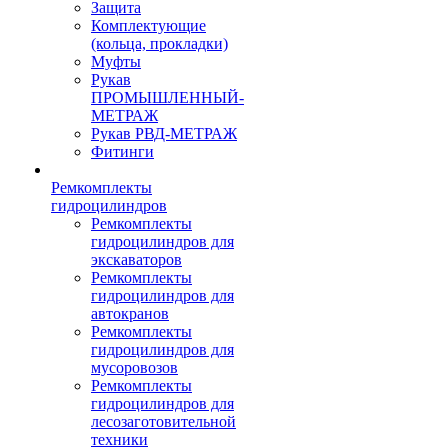
Защита
Комплектующие
(кольца, прокладки)
Муфты
Рукав
ПРОМЫШЛЕННЫЙ-
МЕТРАЖ
Рукав РВД-МЕТРАЖ
Фитинги
Ремкомплекты
гидроцилиндров
Ремкомплекты
гидроцилиндров для
экскаваторов
Ремкомплекты
гидроцилиндров для
автокранов
Ремкомплекты
гидроцилиндров для
мусоровозов
Ремкомплекты
гидроцилиндров для
лесозаготовительной
техники