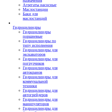
назначения
Агрегаты насосные
Маслостанции
Баки для
маслостанций
Гидроцилиндры
Гидроцилиндры
поршневые
Гидроцилиндры по
типу исполнения
Гидроцилиндры для
экскаваторов
Гидроцилиндры для
погрузчиков
Гидроцилиндры для
автокранов
Гидроцилиндры для
коммунальной
техники
Гидроцилиндры для
автогрейдеров
Гидроцилиндры для
манипуляторов
Гидроцилиндры для