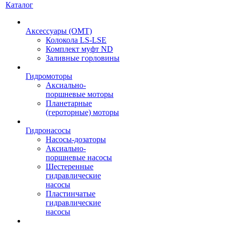
Каталог
Аксессуары (OMT)
Колокола LS-LSE
Комплект муфт ND
Заливные горловины
Гидромоторы
Аксиально-
поршневые моторы
Планетарные
(героторные) моторы
Гидронасосы
Насосы-дозаторы
Аксиально-
поршневые насосы
Шестеренные
гидравлические
насосы
Пластинчатые
гидравлические
насосы