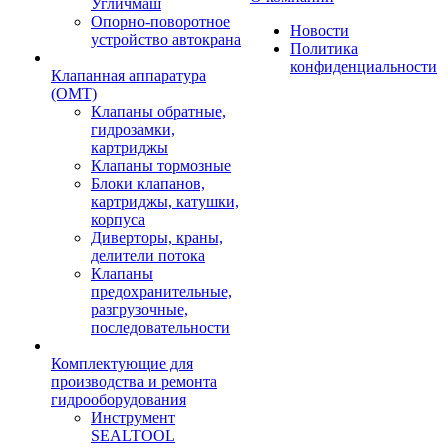
Угличмаш
Опорно-поворотное
Новости
устройство автокрана
Политика
конфиденциальности
Клапанная аппаратура
(OMT)
Клапаны обратные,
гидрозамки,
картриджы
Клапаны тормозные
Блоки клапанов,
картриджы, катушки,
корпуса
Диверторы, краны,
делители потока
Клапаны
предохранительные,
разгрузочные,
последовательности
Комплектующие для
производства и ремонта
гидрооборудования
Инструмент
SEALTOOL