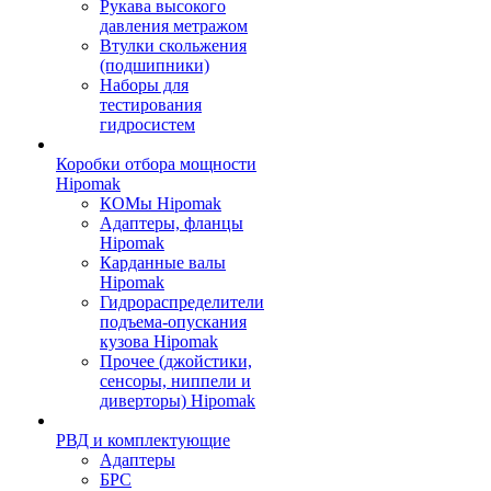
Рукава высокого
давления метражом
Втулки скольжения
(подшипники)
Наборы для
тестирования
гидросистем
Коробки отбора мощности
Hipomak
КОМы Hipomak
Адаптеры, фланцы
Hipomak
Карданные валы
Hipomak
Гидрораспределители
подъема-опускания
кузова Hipomak
Прочее (джойстики,
сенсоры, ниппели и
диверторы) Hipomak
РВД и комплектующие
Адаптеры
БРС