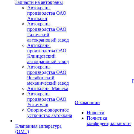
Запчасти на автокраны
Автокраны
производства ОАО
Автокран
Автокраны
производства ОАО
Галичский
автокрановый завод
Автокраны
производства ОАО
Клинцовский
автокрановый завод
Автокраны
производства ОАО
Челябинский
механический завод
Автокраны Машека
Автокраны
производства ОАО
О компании
Угличмаш
Опорно-поворотное
Новости
устройство автокрана
Политика
конфиденциальности
Клапанная аппаратура
(OMT)