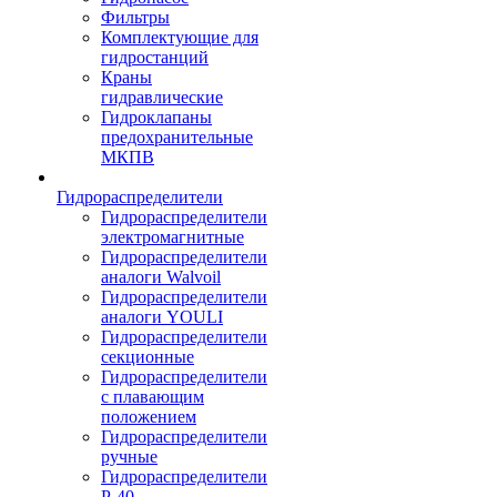
Фильтры
Комплектующие для
гидростанций
Краны
гидравлические
Гидроклапаны
предохранительные
МКПВ
Гидрораспределители
Гидрораспределители
электромагнитные
Гидрораспределители
аналоги Walvoil
Гидрораспределители
аналоги YOULI
Гидрораспределители
секционные
Гидрораспределители
с плавающим
положением
Гидрораспределители
ручные
Гидрораспределители
Р-40