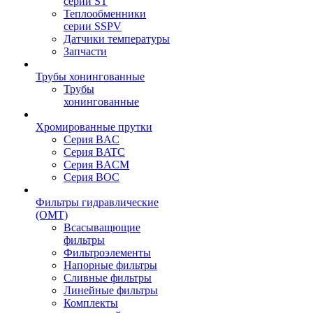
серии ST
Теплообменники
серии SSPV
Датчики температуры
Запчасти
Трубы хонингованные
Трубы
хонингованные
Хромированные прутки
Серия BAC
Серия BATC
Серия BACM
Серия BOC
Фильтры гидравлические
(OMT)
Всасыващющие
фильтры
Фильтроэлементы
Напорные фильтры
Сливные фильтры
Линейные фильтры
Комплекты