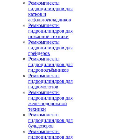
Ремкомплекты
гидроцилиндров для
катков и
асфальтоукладчиков
Ремкомплекты
гидроцилиндров для
пожарной техники
Ремкомплекты
гидроцилиндров для
грейдеров
Ремкомплекты
гидроцилиндров для
гидроподъёмников
Ремкомплекты
гидроцилиндров для
гидромолотов
Ремкомплекты
гидроцилиндров для
железнодорожной
техники
Ремкомплекты
гидроцилиндров для
бульдозеров
Ремкомплекты
гидроцилиндров для