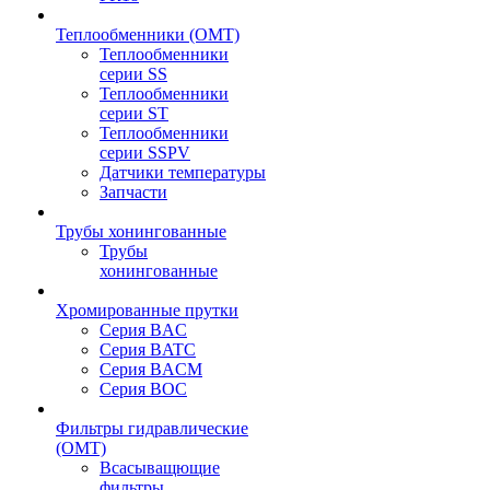
Теплообменники (OMT)
Теплообменники
серии SS
Теплообменники
серии ST
Теплообменники
серии SSPV
Датчики температуры
Запчасти
Трубы хонингованные
Трубы
хонингованные
Хромированные прутки
Серия BAC
Серия BATC
Серия BACM
Серия BOC
Фильтры гидравлические
(OMT)
Всасыващющие
фильтры