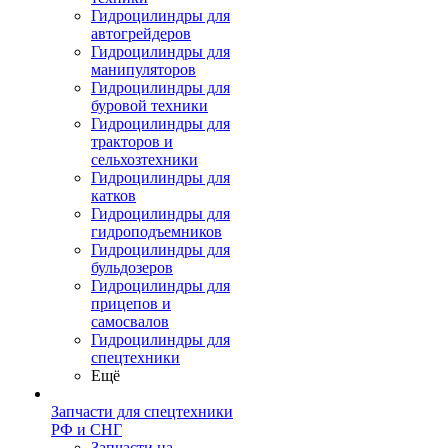
Гидроцилиндры для
автогрейдеров
Гидроцилиндры для
манипуляторов
Гидроцилиндры для
буровой техники
Гидроцилиндры для
тракторов и
сельхозтехники
Гидроцилиндры для
катков
Гидроцилиндры для
гидроподъемников
Гидроцилиндры для
бульдозеров
Гидроцилиндры для
прицепов и
самосвалов
Гидроцилиндры для
спецтехники
Ещё
Запчасти для спецтехники
РФ и СНГ
Запчасти на