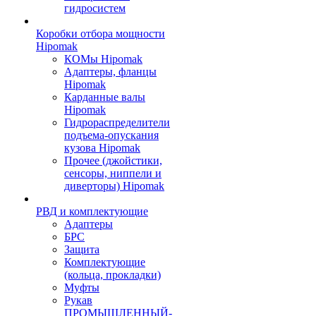
гидросистем
Коробки отбора мощности
Hipomak
КОМы Hipomak
Адаптеры, фланцы
Hipomak
Карданные валы
Hipomak
Гидрораспределители
подъема-опускания
кузова Hipomak
Прочее (джойстики,
сенсоры, ниппели и
диверторы) Hipomak
РВД и комплектующие
Адаптеры
БРС
Защита
Комплектующие
(кольца, прокладки)
Муфты
Рукав
ПРОМЫШЛЕННЫЙ-