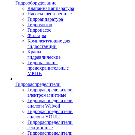
Гидрооборудование
Клапанная аппаратура
Насосы шестеренные
Гидроаппаратура
Гидромотор
Гидронасос
Фильтры
Комплектующие для
гидростанций
Краны
гидравлические
Гидроклапаны
предохранительные
МКПВ
Гидрораспределители
Гидрораспределители
электромагнитные
Гидрораспределители
аналоги Walvoil
Гидрораспределители
аналоги YOULI
Гидрораспределители
секционные
Гидрораспределители