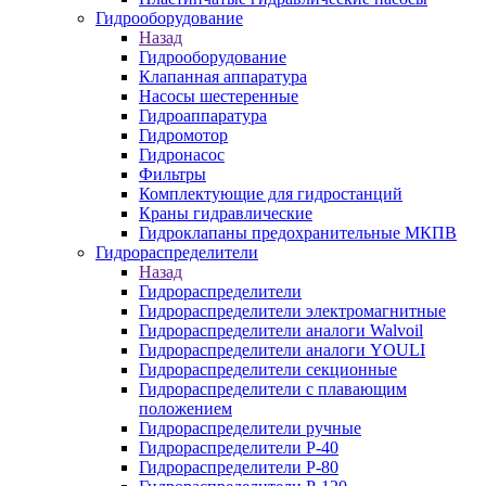
Гидрооборудование
Назад
Гидрооборудование
Клапанная аппаратура
Насосы шестеренные
Гидроаппаратура
Гидромотор
Гидронасос
Фильтры
Комплектующие для гидростанций
Краны гидравлические
Гидроклапаны предохранительные МКПВ
Гидрораспределители
Назад
Гидрораспределители
Гидрораспределители электромагнитные
Гидрораспределители аналоги Walvoil
Гидрораспределители аналоги YOULI
Гидрораспределители секционные
Гидрораспределители с плавающим
положением
Гидрораспределители ручные
Гидрораспределители Р-40
Гидрораспределители Р-80