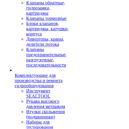
Клапаны обратные,
гидрозамки,
картриджы
Клапаны тормозные
Блоки клапанов,
картриджы, катушки,
корпуса
Диверторы, краны,
делители потока
Клапаны
предохранительные,
разгрузочные,
последовательности
Комплектующие для
производства и ремонта
гидрооборудования
Инструмент
SEALTOOL
Рукава высокого
давления метражом
Втулки скольжения
(подшипники)
Наборы для
тестирования