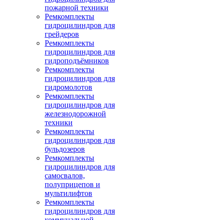
пожарной техники
Ремкомплекты
гидроцилиндров для
грейдеров
Ремкомплекты
гидроцилиндров для
гидроподъёмников
Ремкомплекты
гидроцилиндров для
гидромолотов
Ремкомплекты
гидроцилиндров для
железнодорожной
техники
Ремкомплекты
гидроцилиндров для
бульдозеров
Ремкомплекты
гидроцилиндров для
самосвалов,
полуприцепов и
мультилифтов
Ремкомплекты
гидроцилиндров для
коммунальной