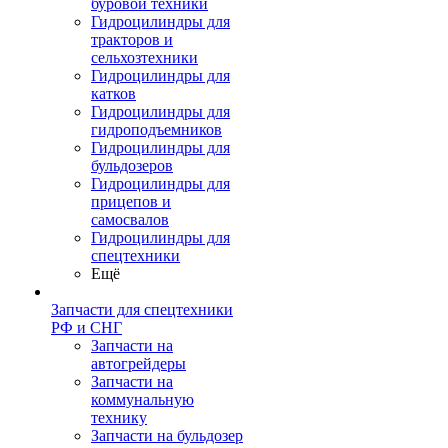
буровой техники
Гидроцилиндры для
тракторов и
сельхозтехники
Гидроцилиндры для
катков
Гидроцилиндры для
гидроподъемников
Гидроцилиндры для
бульдозеров
Гидроцилиндры для
прицепов и
самосвалов
Гидроцилиндры для
спецтехники
Ещё
Запчасти для спецтехники
РФ и СНГ
Запчасти на
автогрейдеры
Запчасти на
коммунальную
технику
Запчасти на бульдозер