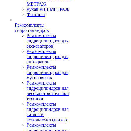
МЕТРАЖ
Рукав РВД-МЕТРАЖ
Фитинги
Ремкомплекты
гидроцилиндров
Ремкомплекты
гидроцилиндров для
экскаваторов
Ремкомплекты
гидроцилиндров для
автокранов
Ремкомплекты
гидроцилиндров для
мусоровозов
Ремкомплекты
гидроцилиндров для
лесозаготовительной
техники
Ремкомплекты
гидроцилиндров для
катков и
асфальтоукладчиков
Ремкомплекты
гидроцилиндров для