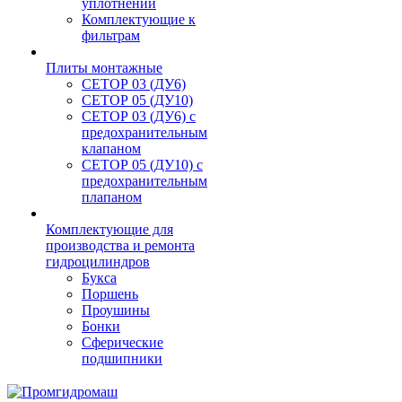
уплотнений
Комплектующие к
фильтрам
Плиты монтажные
CЕТОР 03 (ДУ6)
CЕТОР 05 (ДУ10)
CЕТОР 03 (ДУ6) с
предохранительным
клапаном
CЕТОР 05 (ДУ10) с
предохранительным
плапаном
Комплектующие для
производства и ремонта
гидроцилиндров
Букса
Поршень
Проушины
Бонки
Сферические
подшипники