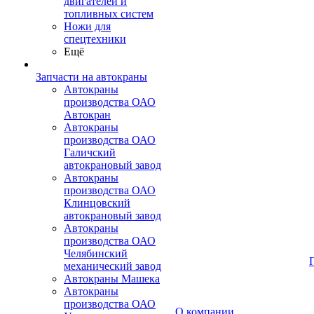
двигателей и
топливных систем
Ножи для
спецтехники
Ещё
Запчасти на автокраны
Автокраны
производства ОАО
Автокран
Автокраны
производства ОАО
Галичский
автокрановый завод
Автокраны
производства ОАО
Клинцовский
автокрановый завод
Автокраны
производства ОАО
Челябинский
механический завод
Автокраны Машека
Автокраны
производства ОАО
О компании