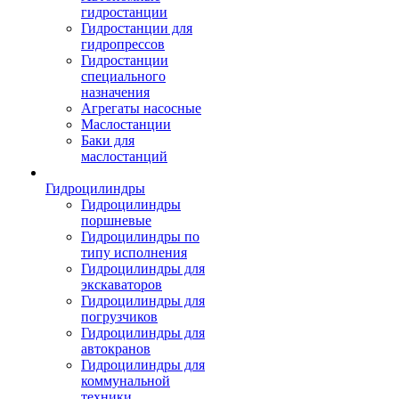
гидростанции
Гидростанции для
гидропрессов
Гидростанции
специального
назначения
Агрегаты насосные
Маслостанции
Баки для
маслостанций
Гидроцилиндры
Гидроцилиндры
поршневые
Гидроцилиндры по
типу исполнения
Гидроцилиндры для
экскаваторов
Гидроцилиндры для
погрузчиков
Гидроцилиндры для
автокранов
Гидроцилиндры для
коммунальной
техники