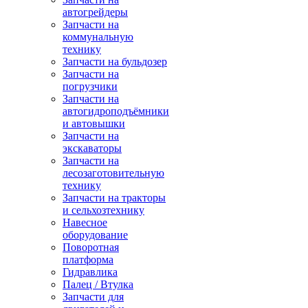
автогрейдеры
Запчасти на
коммунальную
технику
Запчасти на бульдозер
Запчасти на
погрузчики
Запчасти на
автогидроподъёмники
и автовышки
Запчасти на
экскаваторы
Запчасти на
лесозаготовительную
технику
Запчасти на тракторы
и сельхозтехнику
Навесное
оборудование
Поворотная
платформа
Гидравлика
Палец / Втулка
Запчасти для