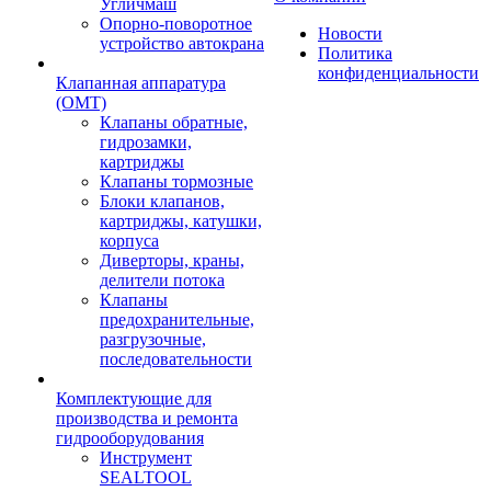
Угличмаш
Опорно-поворотное
Новости
устройство автокрана
Политика
конфиденциальности
Клапанная аппаратура
(OMT)
Клапаны обратные,
гидрозамки,
картриджы
Клапаны тормозные
Блоки клапанов,
картриджы, катушки,
корпуса
Диверторы, краны,
делители потока
Клапаны
предохранительные,
разгрузочные,
последовательности
Комплектующие для
производства и ремонта
гидрооборудования
Инструмент
SEALTOOL