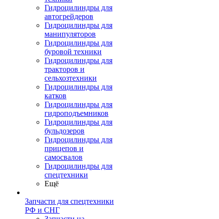
Гидроцилиндры для
автогрейдеров
Гидроцилиндры для
манипуляторов
Гидроцилиндры для
буровой техники
Гидроцилиндры для
тракторов и
сельхозтехники
Гидроцилиндры для
катков
Гидроцилиндры для
гидроподъемников
Гидроцилиндры для
бульдозеров
Гидроцилиндры для
прицепов и
самосвалов
Гидроцилиндры для
спецтехники
Ещё
Запчасти для спецтехники
РФ и СНГ
Запчасти на