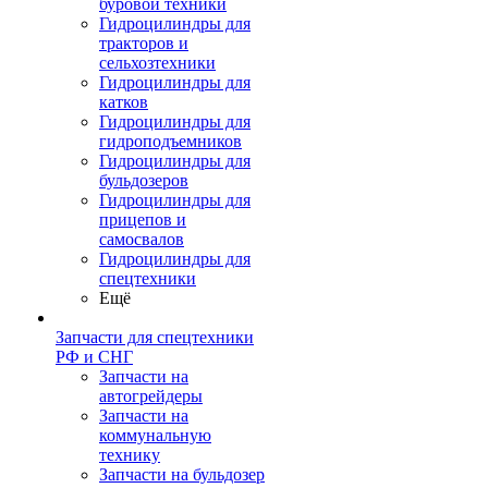
буровой техники
Гидроцилиндры для
тракторов и
сельхозтехники
Гидроцилиндры для
катков
Гидроцилиндры для
гидроподъемников
Гидроцилиндры для
бульдозеров
Гидроцилиндры для
прицепов и
самосвалов
Гидроцилиндры для
спецтехники
Ещё
Запчасти для спецтехники
РФ и СНГ
Запчасти на
автогрейдеры
Запчасти на
коммунальную
технику
Запчасти на бульдозер