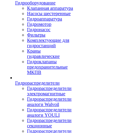
Гидрооборудование
Клапанная аппаратура
Насосы шестеренные
Гидроаппаратура
Гидромотор
Гидронасос
Фильтры
Комплектующие для
гидростанций
Краны
гидравлические
Гидроклапаны
предохранительные
МКПВ
Гидрораспределители
Гидрораспределители
электромагнитные
Гидрораспределители
аналоги Walvoil
Гидрораспределители
аналоги YOULI
Гидрораспределители
секционные
Гидрораспределители