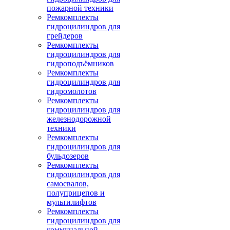
пожарной техники
Ремкомплекты
гидроцилиндров для
грейдеров
Ремкомплекты
гидроцилиндров для
гидроподъёмников
Ремкомплекты
гидроцилиндров для
гидромолотов
Ремкомплекты
гидроцилиндров для
железнодорожной
техники
Ремкомплекты
гидроцилиндров для
бульдозеров
Ремкомплекты
гидроцилиндров для
самосвалов,
полуприцепов и
мультилифтов
Ремкомплекты
гидроцилиндров для
коммунальной