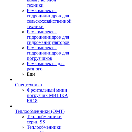
техники
Ремкомплекты
гидроцилиндров для
сельскохозяйственной
техники
Ремкомплекты
гидроцилиндров для
гидроманипуляторов
Ремкомплекты
гидроцилиндров для
погрузчиков
Ремкомплекты для
разного
Ещё
Спецтехника
Фронтальный мини
погрузчик МИШКА
FR18
Теплообменники (OMT)
Теплообменники
серии SS
Теплообменники