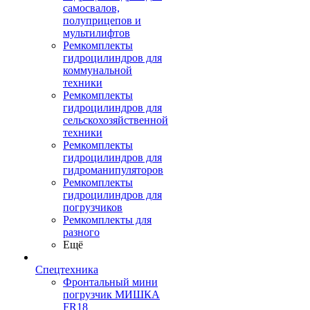
самосвалов,
полуприцепов и
мультилифтов
Ремкомплекты
гидроцилиндров для
коммунальной
техники
Ремкомплекты
гидроцилиндров для
сельскохозяйственной
техники
Ремкомплекты
гидроцилиндров для
гидроманипуляторов
Ремкомплекты
гидроцилиндров для
погрузчиков
Ремкомплекты для
разного
Ещё
Спецтехника
Фронтальный мини
погрузчик МИШКА
FR18