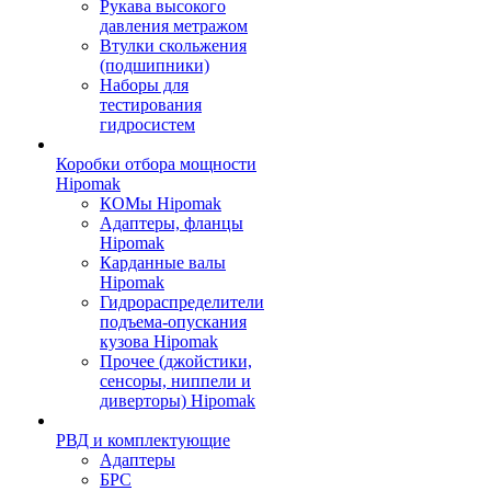
Рукава высокого
давления метражом
Втулки скольжения
(подшипники)
Наборы для
тестирования
гидросистем
Коробки отбора мощности
Hipomak
КОМы Hipomak
Адаптеры, фланцы
Hipomak
Карданные валы
Hipomak
Гидрораспределители
подъема-опускания
кузова Hipomak
Прочее (джойстики,
сенсоры, ниппели и
диверторы) Hipomak
РВД и комплектующие
Адаптеры
БРС