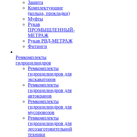
Защита
Комплектующие
(кольца, прокладки)
Муфты
Рукав
ПРОМЫШЛЕННЫЙ-
МЕТРАЖ
Рукав РВД-МЕТРАЖ
Фитинги
Ремкомплекты
гидроцилиндров
Ремкомплекты
гидроцилиндров для
экскаваторов
Ремкомплекты
гидроцилиндров для
автокранов
Ремкомплекты
гидроцилиндров для
мусоровозов
Ремкомплекты
гидроцилиндров для
лесозаготовительной
техники