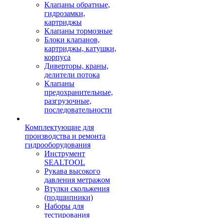
Клапаны обратные,
гидрозамки,
картриджы
Клапаны тормозные
Блоки клапанов,
картриджы, катушки,
корпуса
Диверторы, краны,
делители потока
Клапаны
предохранительные,
разгрузочные,
последовательности
Комплектующие для
производства и ремонта
гидрооборудования
Инструмент
SEALTOOL
Рукава высокого
давления метражом
Втулки скольжения
(подшипники)
Наборы для
тестирования