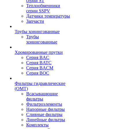
серии ST
Теплообменники
серии SSPV
Датчики температуры
Запчасти
Трубы хонингованные
Трубы
хонингованные
Хромированные прутки
Серия BAC
Серия BATC
Серия BACM
Серия BOC
Фильтры гидравлические
(OMT)
Всасыващющие
фильтры
Фильтроэлементы
Напорные фильтры
Сливные фильтры
Линейные фильтры
Комплекты