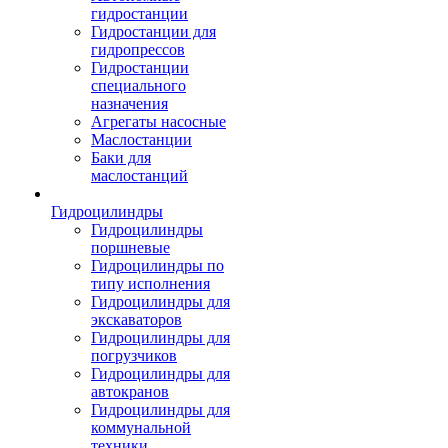
гидростанции
Гидростанции для
гидропрессов
Гидростанции
специального
назначения
Агрегаты насосные
Маслостанции
Баки для
маслостанций
Гидроцилиндры
Гидроцилиндры
поршневые
Гидроцилиндры по
типу исполнения
Гидроцилиндры для
экскаваторов
Гидроцилиндры для
погрузчиков
Гидроцилиндры для
автокранов
Гидроцилиндры для
коммунальной
техники