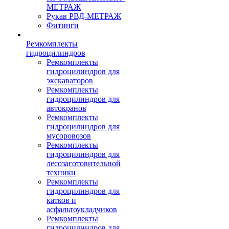
МЕТРАЖ
Рукав РВД-МЕТРАЖ
Фитинги
Ремкомплекты
гидроцилиндров
Ремкомплекты
гидроцилиндров для
экскаваторов
Ремкомплекты
гидроцилиндров для
автокранов
Ремкомплекты
гидроцилиндров для
мусоровозов
Ремкомплекты
гидроцилиндров для
лесозаготовительной
техники
Ремкомплекты
гидроцилиндров для
катков и
асфальтоукладчиков
Ремкомплекты
гидроцилиндров для