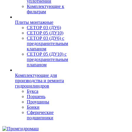
уплотнений
Комплектующие к
фильтрам
Плиты монтажные
CЕТОР 03 (ДУ6)
CЕТОР 05 (ДУ10)
CЕТОР 03 (ДУ6) с
предохранительным
клапаном
CЕТОР 05 (ДУ10) с
предохранительным
плапаном
Комплектующие для
производства и ремонта
гидроцилиндров
Букса
Поршень
Проушины
Бонки
Сферические
подшипники