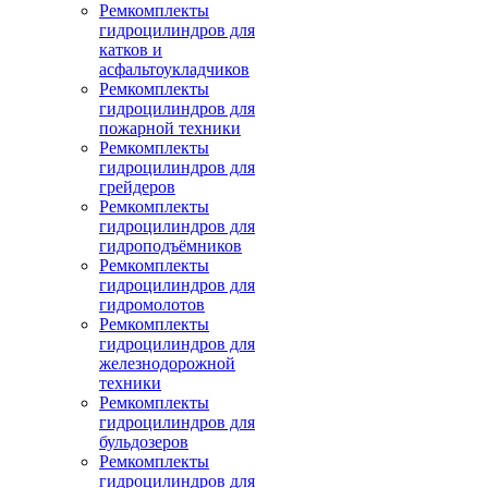
Ремкомплекты
гидроцилиндров для
катков и
асфальтоукладчиков
Ремкомплекты
гидроцилиндров для
пожарной техники
Ремкомплекты
гидроцилиндров для
грейдеров
Ремкомплекты
гидроцилиндров для
гидроподъёмников
Ремкомплекты
гидроцилиндров для
гидромолотов
Ремкомплекты
гидроцилиндров для
железнодорожной
техники
Ремкомплекты
гидроцилиндров для
бульдозеров
Ремкомплекты
гидроцилиндров для