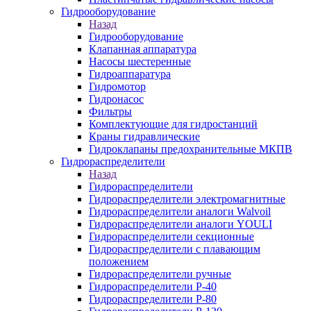
Гидрооборудование
Назад
Гидрооборудование
Клапанная аппаратура
Насосы шестеренные
Гидроаппаратура
Гидромотор
Гидронасос
Фильтры
Комплектующие для гидростанций
Краны гидравлические
Гидроклапаны предохранительные МКПВ
Гидрораспределители
Назад
Гидрораспределители
Гидрораспределители электромагнитные
Гидрораспределители аналоги Walvoil
Гидрораспределители аналоги YOULI
Гидрораспределители секционные
Гидрораспределители с плавающим
положением
Гидрораспределители ручные
Гидрораспределители Р-40
Гидрораспределители Р-80