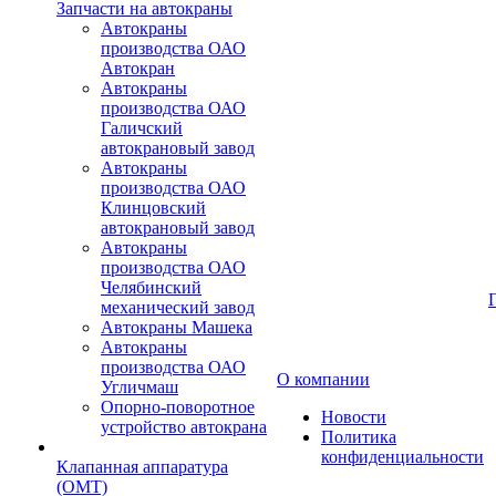
Запчасти на автокраны
Автокраны
производства ОАО
Автокран
Автокраны
производства ОАО
Галичский
автокрановый завод
Автокраны
производства ОАО
Клинцовский
автокрановый завод
Автокраны
производства ОАО
Челябинский
механический завод
Автокраны Машека
Автокраны
производства ОАО
О компании
Угличмаш
Опорно-поворотное
Новости
устройство автокрана
Политика
конфиденциальности
Клапанная аппаратура
(OMT)