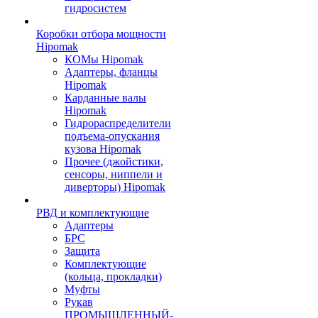
гидросистем
Коробки отбора мощности
Hipomak
КОМы Hipomak
Адаптеры, фланцы
Hipomak
Карданные валы
Hipomak
Гидрораспределители
подъема-опускания
кузова Hipomak
Прочее (джойстики,
сенсоры, ниппели и
диверторы) Hipomak
РВД и комплектующие
Адаптеры
БРС
Защита
Комплектующие
(кольца, прокладки)
Муфты
Рукав
ПРОМЫШЛЕННЫЙ-