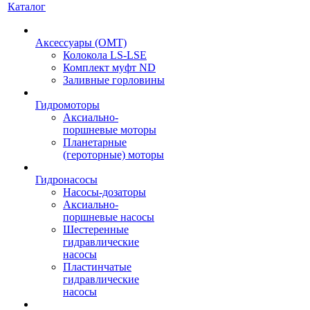
Каталог
Аксессуары (OMT)
Колокола LS-LSE
Комплект муфт ND
Заливные горловины
Гидромоторы
Аксиально-
поршневые моторы
Планетарные
(героторные) моторы
Гидронасосы
Насосы-дозаторы
Аксиально-
поршневые насосы
Шестеренные
гидравлические
насосы
Пластинчатые
гидравлические
насосы