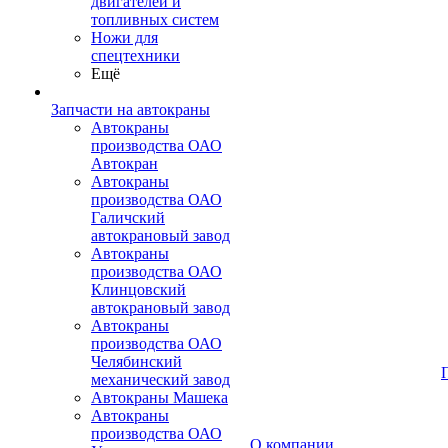
двигателей и
топливных систем
Ножи для
спецтехники
Ещё
Запчасти на автокраны
Автокраны
производства ОАО
Автокран
Автокраны
производства ОАО
Галичский
автокрановый завод
Автокраны
производства ОАО
Клинцовский
автокрановый завод
Автокраны
производства ОАО
Челябинский
механический завод
Автокраны Машека
Автокраны
производства ОАО
О компании