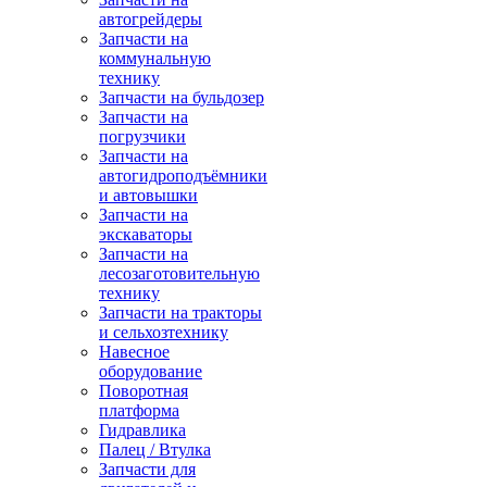
автогрейдеры
Запчасти на
коммунальную
технику
Запчасти на бульдозер
Запчасти на
погрузчики
Запчасти на
автогидроподъёмники
и автовышки
Запчасти на
экскаваторы
Запчасти на
лесозаготовительную
технику
Запчасти на тракторы
и сельхозтехнику
Навесное
оборудование
Поворотная
платформа
Гидравлика
Палец / Втулка
Запчасти для