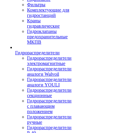
Фильтры
Комплектующие для
гидростанций
Краны
гидравлические
Гидроклапаны
предохранительные
МКПВ
Гидрораспределители
Гидрораспределители
электромагнитные
Гидрораспределители
аналоги Walvoil
Гидрораспределители
аналоги YOULI
Гидрораспределители
секционные
Гидрораспределители
с плавающим
положением
Гидрораспределители
ручные
Гидрораспределители
Р-40