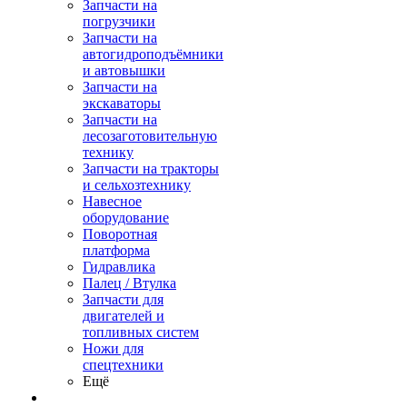
Запчасти на
погрузчики
Запчасти на
автогидроподъёмники
и автовышки
Запчасти на
экскаваторы
Запчасти на
лесозаготовительную
технику
Запчасти на тракторы
и сельхозтехнику
Навесное
оборудование
Поворотная
платформа
Гидравлика
Палец / Втулка
Запчасти для
двигателей и
топливных систем
Ножи для
спецтехники
Ещё