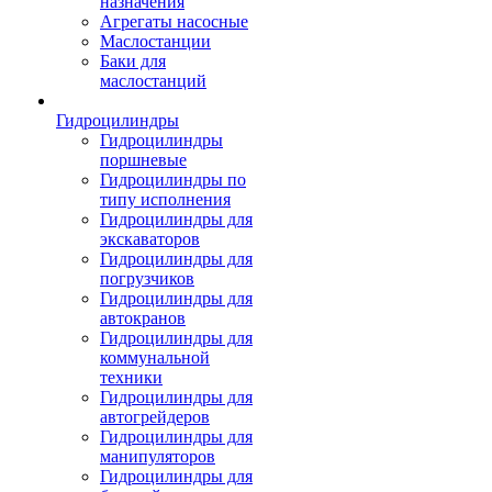
назначения
Агрегаты насосные
Маслостанции
Баки для
маслостанций
Гидроцилиндры
Гидроцилиндры
поршневые
Гидроцилиндры по
типу исполнения
Гидроцилиндры для
экскаваторов
Гидроцилиндры для
погрузчиков
Гидроцилиндры для
автокранов
Гидроцилиндры для
коммунальной
техники
Гидроцилиндры для
автогрейдеров
Гидроцилиндры для
манипуляторов
Гидроцилиндры для