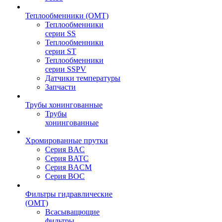
Теплообменники (OMT)
Теплообменники
серии SS
Теплообменники
серии ST
Теплообменники
серии SSPV
Датчики температуры
Запчасти
Трубы хонингованные
Трубы
хонингованные
Хромированные прутки
Серия BAC
Серия BATC
Серия BACM
Серия BOC
Фильтры гидравлические
(OMT)
Всасыващющие
фильтры