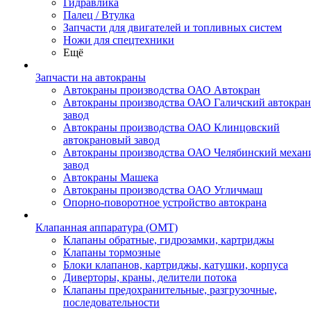
Гидравлика
Палец / Втулка
Запчасти для двигателей и топливных систем
Ножи для спецтехники
Ещё
Запчасти на автокраны
Автокраны производства ОАО Автокран
Автокраны производства ОАО Галичский автокра
завод
Автокраны производства ОАО Клинцовский
автокрановый завод
Автокраны производства ОАО Челябинский механ
завод
Автокраны Машека
Автокраны производства ОАО Угличмаш
Опорно-поворотное устройство автокрана
Клапанная аппаратура (OMT)
Клапаны обратные, гидрозамки, картриджы
Клапаны тормозные
Блоки клапанов, картриджы, катушки, корпуса
Диверторы, краны, делители потока
Клапаны предохранительные, разгрузочные,
последовательности