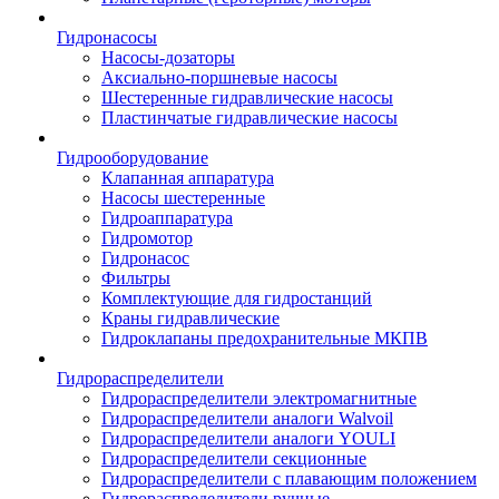
Гидронасосы
Насосы-дозаторы
Аксиально-поршневые насосы
Шестеренные гидравлические насосы
Пластинчатые гидравлические насосы
Гидрооборудование
Клапанная аппаратура
Насосы шестеренные
Гидроаппаратура
Гидромотор
Гидронасос
Фильтры
Комплектующие для гидростанций
Краны гидравлические
Гидроклапаны предохранительные МКПВ
Гидрораспределители
Гидрораспределители электромагнитные
Гидрораспределители аналоги Walvoil
Гидрораспределители аналоги YOULI
Гидрораспределители секционные
Гидрораспределители с плавающим положением
Гидрораспределители ручные