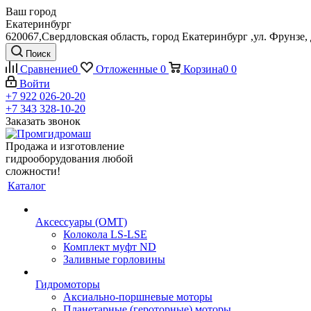
Ваш город
Екатеринбург
620067,Свердловская область, город Екатеринбург ,ул. Фрунзе, 
Поиск
Сравнение
0
Отложенные
0
Корзина
0
0
Войти
+7 922 026-20-20
+7 343 328-10-20
Заказать звонок
Продажа и изготовление
гидрооборудования любой
сложности!
Каталог
Аксессуары (OMT)
Колокола LS-LSE
Комплект муфт ND
Заливные горловины
Гидромоторы
Аксиально-поршневые моторы
Планетарные (героторные) моторы