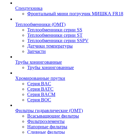
Спецтехника
Фронтальный мини погрузчик МИШКА FR18
Теплообменники (OMT)
Теплообменники серии SS
Теплообменники серии ST
Теплообменники серии SSPV
Датчики температуры
Запчасти
Трубы хонингованные
Трубы хонингованные
Хромированные прутки
Серия BAC
Серия BATC
Серия BACM
Серия BOC
Фильтры гидравлические (OMT)
Всасыващющие фильтры
Фильтроэлементы
Напорные фильтры
Сливные фильтры