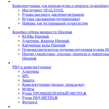
Комплектующие для производства и ремонта гидрообору
Инструмент SEALTOOL
Рукава высокого давления метражом
Втулки скольжения (подшипники)
Наборы для тестирования гидросистем
Коробки отбора мощности Hipomak
КОМы Hipomak
Адаптеры, фланцы Hipomak
Карданные валы Hipomak
Гидрораспределители подъема-опускания кузова H
Прочее (джойстики, сенсоры, ниппели и диверторы
Hipomak
РВД и комплектующие
Адаптеры
БРС
Защита
Комплектующие (кольца, прокладки)
Муфты
Рукав ПРОМЫШЛЕННЫЙ-МЕТРАЖ
Рукав РВД-МЕТРАЖ
Фитинги