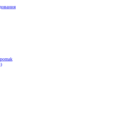
дования
ipomak
)