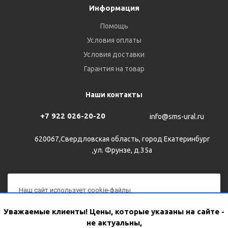
Информация
Помощь
Условия оплаты
Условия доставки
Гарантия на товар
Наши контакты
+7 922 026-20-20
info@sms-ural.ru
620067,Свердловская область, город Екатеринбург
,ул. Фрунзе, д.35а
Наш сайт использует cookie-файлы.
Продолжая им пользоваться, вы соглашаетесь на
2026 © Все права защищены
Уважаемые клиенты! Цены, которые указаны на сайте -
обработку персональных данных с использованием Яндекс
не актуальны,
Метрики в соответствии с
политикой конфиденциальности
.
WhatsApp
Версия для печати