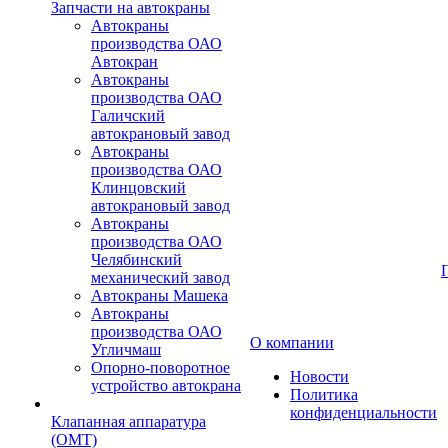
Запчасти на автокраны
Автокраны
производства ОАО
Автокран
Автокраны
производства ОАО
Галичский
автокрановый завод
Автокраны
производства ОАО
Клинцовский
автокрановый завод
Автокраны
производства ОАО
Челябинский
механический завод
Автокраны Машека
Автокраны
производства ОАО
О компании
Угличмаш
Опорно-поворотное
Новости
устройство автокрана
Политика
конфиденциальности
Клапанная аппаратура
(OMT)