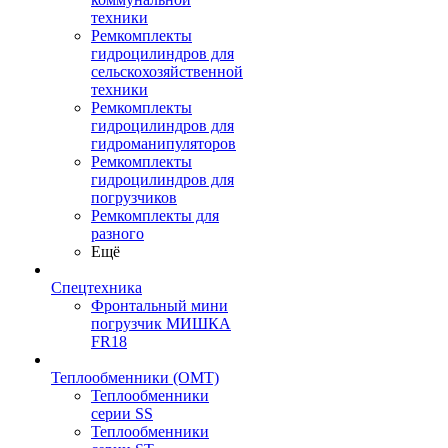
техники
Ремкомплекты
гидроцилиндров для
сельскохозяйственной
техники
Ремкомплекты
гидроцилиндров для
гидроманипуляторов
Ремкомплекты
гидроцилиндров для
погрузчиков
Ремкомплекты для
разного
Ещё
Спецтехника
Фронтальный мини
погрузчик МИШКА
FR18
Теплообменники (OMT)
Теплообменники
серии SS
Теплообменники