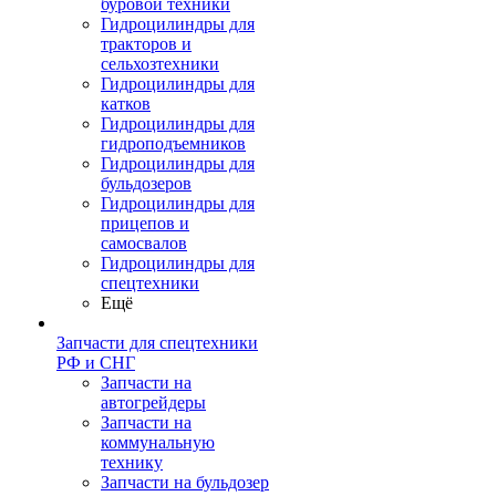
буровой техники
Гидроцилиндры для
тракторов и
сельхозтехники
Гидроцилиндры для
катков
Гидроцилиндры для
гидроподъемников
Гидроцилиндры для
бульдозеров
Гидроцилиндры для
прицепов и
самосвалов
Гидроцилиндры для
спецтехники
Ещё
Запчасти для спецтехники
РФ и СНГ
Запчасти на
автогрейдеры
Запчасти на
коммунальную
технику
Запчасти на бульдозер