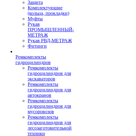
Защита
Комплектующие
(кольца, прокладки)
Муфты
Рукав
ПРОМЫШЛЕННЫЙ-
МЕТРАЖ
Рукав РВД-МЕТРАЖ
Фитинги
Ремкомплекты
гидроцилиндров
Ремкомплекты
гидроцилиндров для
экскаваторов
Ремкомплекты
гидроцилиндров для
автокранов
Ремкомплекты
гидроцилиндров для
мусоровозов
Ремкомплекты
гидроцилиндров для
лесозаготовительной
техники