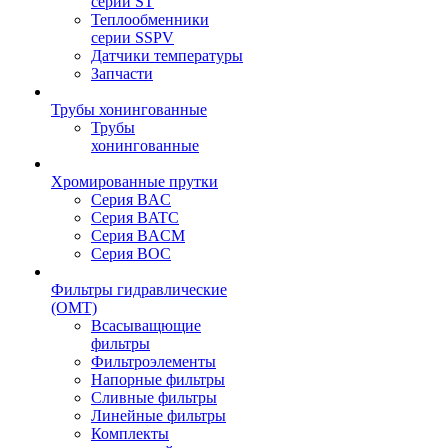
серии ST
Теплообменники
серии SSPV
Датчики температуры
Запчасти
Трубы хонингованные
Трубы
хонингованные
Хромированные прутки
Серия BAC
Серия BATC
Серия BACM
Серия BOC
Фильтры гидравлические
(OMT)
Всасыващющие
фильтры
Фильтроэлементы
Напорные фильтры
Сливные фильтры
Линейные фильтры
Комплекты