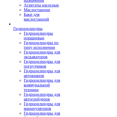
назначения
Агрегаты насосные
Маслостанции
Баки для
маслостанций
Гидроцилиндры
Гидроцилиндры
поршневые
Гидроцилиндры по
типу исполнения
Гидроцилиндры для
экскаваторов
Гидроцилиндры для
погрузчиков
Гидроцилиндры для
автокранов
Гидроцилиндры для
коммунальной
техники
Гидроцилиндры для
автогрейдеров
Гидроцилиндры для
манипуляторов
Гидроцилиндры для