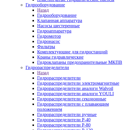
Гидрооборудование
Назад
Гидрооборудование
Клапанная аппаратура
Насосы шестеренные
Гидроаппаратура
Гидромотор
Гидронасос
Фильтры
Комплектующие для гидростанций
Краны гидравлические
Гидроклапаны предохранительные МКПВ
Гидрораспределители
Назад
Гидрораспределители
Гидрораспределители электромагнитные
Гидрораспределители аналоги Walvoil
Гидрораспределители аналоги YOULI
Гидрораспределители секционные
Гидрораспределители с плавающим
положением
Гидрораспределители ручные
Гидрораспределители Р-40
Гидрораспределители Р-80