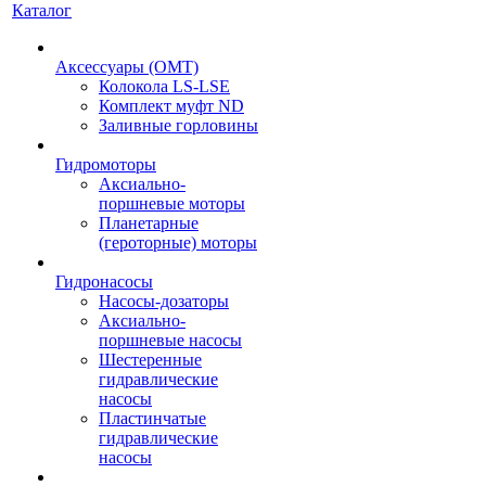
Каталог
Аксессуары (OMT)
Колокола LS-LSE
Комплект муфт ND
Заливные горловины
Гидромоторы
Аксиально-
поршневые моторы
Планетарные
(героторные) моторы
Гидронасосы
Насосы-дозаторы
Аксиально-
поршневые насосы
Шестеренные
гидравлические
насосы
Пластинчатые
гидравлические
насосы