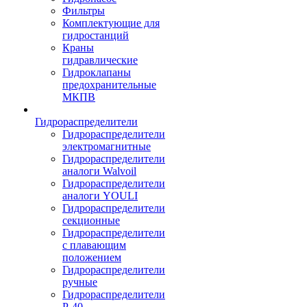
Фильтры
Комплектующие для
гидростанций
Краны
гидравлические
Гидроклапаны
предохранительные
МКПВ
Гидрораспределители
Гидрораспределители
электромагнитные
Гидрораспределители
аналоги Walvoil
Гидрораспределители
аналоги YOULI
Гидрораспределители
секционные
Гидрораспределители
с плавающим
положением
Гидрораспределители
ручные
Гидрораспределители
Р-40