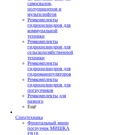
самосвалов,
полуприцепов и
мультилифтов
Ремкомплекты
гидроцилиндров для
коммунальной
техники
Ремкомплекты
гидроцилиндров для
сельскохозяйственной
техники
Ремкомплекты
гидроцилиндров для
гидроманипуляторов
Ремкомплекты
гидроцилиндров для
погрузчиков
Ремкомплекты для
разного
Ещё
Спецтехника
Фронтальный мини
погрузчик МИШКА
FR18