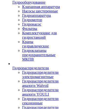
Гидрооборудование
Клапанная аппаратура
Насосы шестеренные
Гидроаппаратура
Гидромотор
Гидронасос
Фильтры
Комплектующие для
гидростанций
Краны
гидравлические
Гидроклапаны
предохранительные
МКПВ
Гидрораспределители
Гидрораспределители
электромагнитные
Гидрораспределители
аналоги Walvoil
Гидрораспределители
аналоги YOULI
Гидрораспределители
секционные
Гидрораспределители