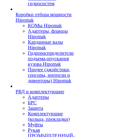
гидросистем
Коробки отбора мощности
Hipomak
КОМы Hipomak
Адаптеры, фланцы
Hipomak
Карданные валы
Hipomak
Гидрораспределители
подъема-опускания
кузова Hipomak
Прочее (джойстики,
сенсоры, ниппели и
диверторы) Hipomak
РВД и комплектующие
Адаптеры
БРС
Защита
Комплектующие
(кольца, прокладки)
Муфты
Рукав
ПРОМЫШЛЕННЫЙ-