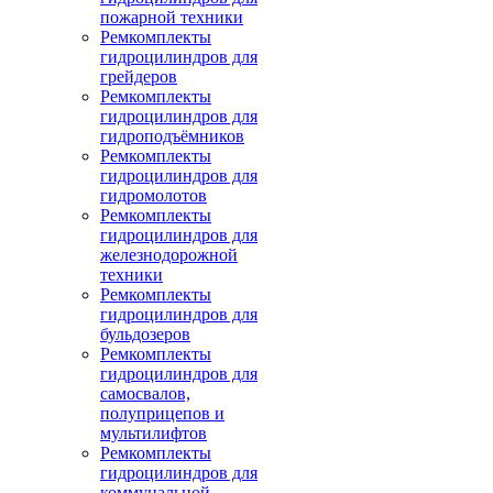
пожарной техники
Ремкомплекты
гидроцилиндров для
грейдеров
Ремкомплекты
гидроцилиндров для
гидроподъёмников
Ремкомплекты
гидроцилиндров для
гидромолотов
Ремкомплекты
гидроцилиндров для
железнодорожной
техники
Ремкомплекты
гидроцилиндров для
бульдозеров
Ремкомплекты
гидроцилиндров для
самосвалов,
полуприцепов и
мультилифтов
Ремкомплекты
гидроцилиндров для
коммунальной