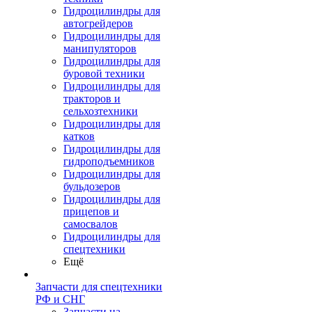
Гидроцилиндры для
автогрейдеров
Гидроцилиндры для
манипуляторов
Гидроцилиндры для
буровой техники
Гидроцилиндры для
тракторов и
сельхозтехники
Гидроцилиндры для
катков
Гидроцилиндры для
гидроподъемников
Гидроцилиндры для
бульдозеров
Гидроцилиндры для
прицепов и
самосвалов
Гидроцилиндры для
спецтехники
Ещё
Запчасти для спецтехники
РФ и СНГ
Запчасти на