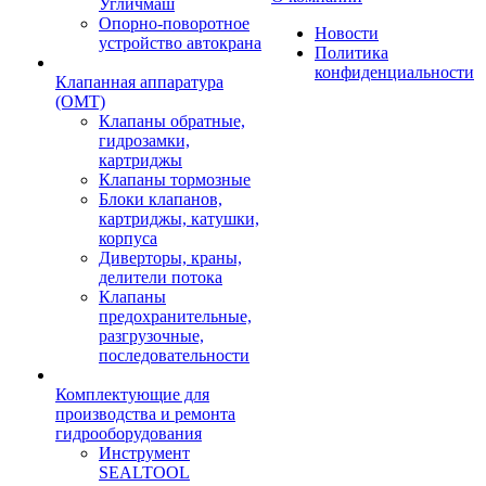
Угличмаш
Опорно-поворотное
Новости
устройство автокрана
Политика
конфиденциальности
Клапанная аппаратура
(OMT)
Клапаны обратные,
гидрозамки,
картриджы
Клапаны тормозные
Блоки клапанов,
картриджы, катушки,
корпуса
Диверторы, краны,
делители потока
Клапаны
предохранительные,
разгрузочные,
последовательности
Комплектующие для
производства и ремонта
гидрооборудования
Инструмент
SEALTOOL