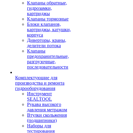
Клапаны обратные,
гидрозамки,
картриджы
Клапаны тормозные
Блоки клапанов,
картриджы, катушки,
корпуса
Диверторы, краны,
делители потока
Клапаны
предохранительные,
разгрузочные,
последовательности
Комплектующие для
производства и ремонта
гидрооборудования
Инструмент
SEALTOOL
Рукава высокого
давления метражом
Втулки скольжения
(подшипники)
Наборы для
тестирования