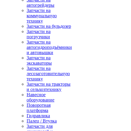
автогрейдеры
Запчасти на
коммунальную
технику
Запчасти на бульдозер
Запчасти на
погрузчики
Запчасти на
автогидроподъёмники
и автовышки
Запчасти на
экскаваторы
Запчасти на
лесозаготовительную
технику
Запчасти на тракторы
и сельхозтехнику
Навесное
оборудование
Поворотная
платформа
Гидравлика
Палец / Втулка
Запчасти для