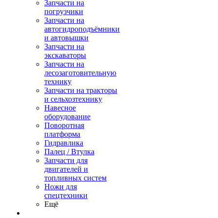
Запчасти на
погрузчики
Запчасти на
автогидроподъёмники
и автовышки
Запчасти на
экскаваторы
Запчасти на
лесозаготовительную
технику
Запчасти на тракторы
и сельхозтехнику
Навесное
оборудование
Поворотная
платформа
Гидравлика
Палец / Втулка
Запчасти для
двигателей и
топливных систем
Ножи для
спецтехники
Ещё