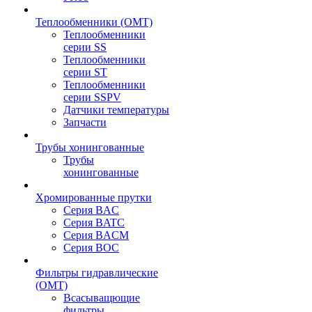
Теплообменники (OMT)
Теплообменники
серии SS
Теплообменники
серии ST
Теплообменники
серии SSPV
Датчики температуры
Запчасти
Трубы хонингованные
Трубы
хонингованные
Хромированные прутки
Серия BAC
Серия BATC
Серия BACM
Серия BOC
Фильтры гидравлические
(OMT)
Всасыващющие
фильтры