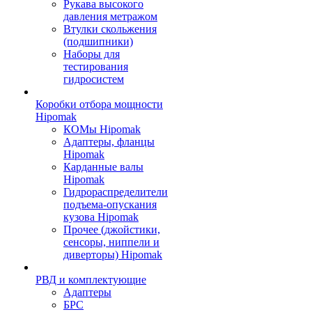
Рукава высокого
давления метражом
Втулки скольжения
(подшипники)
Наборы для
тестирования
гидросистем
Коробки отбора мощности
Hipomak
КОМы Hipomak
Адаптеры, фланцы
Hipomak
Карданные валы
Hipomak
Гидрораспределители
подъема-опускания
кузова Hipomak
Прочее (джойстики,
сенсоры, ниппели и
диверторы) Hipomak
РВД и комплектующие
Адаптеры
БРС