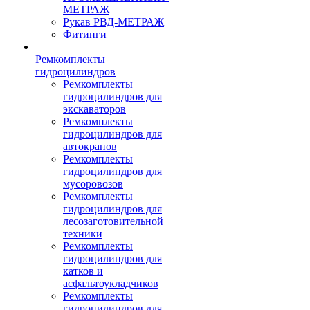
МЕТРАЖ
Рукав РВД-МЕТРАЖ
Фитинги
Ремкомплекты
гидроцилиндров
Ремкомплекты
гидроцилиндров для
экскаваторов
Ремкомплекты
гидроцилиндров для
автокранов
Ремкомплекты
гидроцилиндров для
мусоровозов
Ремкомплекты
гидроцилиндров для
лесозаготовительной
техники
Ремкомплекты
гидроцилиндров для
катков и
асфальтоукладчиков
Ремкомплекты
гидроцилиндров для