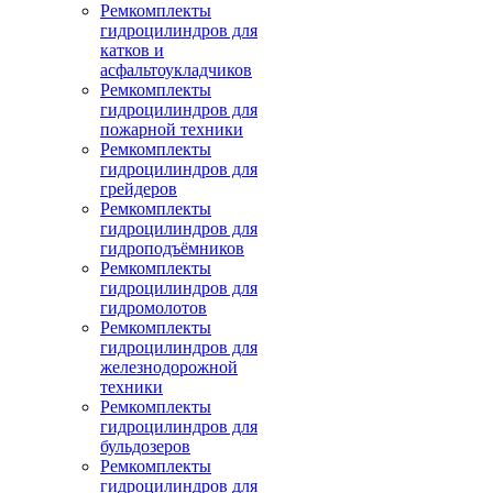
Ремкомплекты
гидроцилиндров для
катков и
асфальтоукладчиков
Ремкомплекты
гидроцилиндров для
пожарной техники
Ремкомплекты
гидроцилиндров для
грейдеров
Ремкомплекты
гидроцилиндров для
гидроподъёмников
Ремкомплекты
гидроцилиндров для
гидромолотов
Ремкомплекты
гидроцилиндров для
железнодорожной
техники
Ремкомплекты
гидроцилиндров для
бульдозеров
Ремкомплекты
гидроцилиндров для