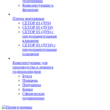
уплотнений
Комплектующие к
фильтрам
Плиты монтажные
CЕТОР 03 (ДУ6)
CЕТОР 05 (ДУ10)
CЕТОР 03 (ДУ6) с
предохранительным
клапаном
CЕТОР 05 (ДУ10) с
предохранительным
плапаном
Комплектующие для
производства и ремонта
гидроцилиндров
Букса
Поршень
Проушины
Бонки
Сферические
подшипники