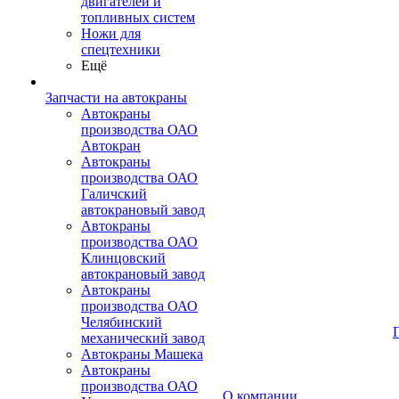
двигателей и
топливных систем
Ножи для
спецтехники
Ещё
Запчасти на автокраны
Автокраны
производства ОАО
Автокран
Автокраны
производства ОАО
Галичский
автокрановый завод
Автокраны
производства ОАО
Клинцовский
автокрановый завод
Автокраны
производства ОАО
Челябинский
механический завод
Автокраны Машека
Автокраны
производства ОАО
О компании