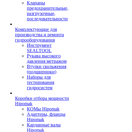
Клапаны
предохранительные,
разгрузочные,
последовательности
Комплектующие для
производства и ремонта
гидрооборудования
Инструмент
SEALTOOL
Рукава высокого
давления метражом
Втулки скольжения
(подшипники)
Наборы для
тестирования
гидросистем
Коробки отбора мощности
Hipomak
КОМы Hipomak
Адаптеры, фланцы
Hipomak
Карданные валы
Hipomak