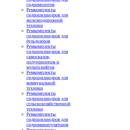
гидромолотов
Ремкомплекты
гидроцилиндров для
железнодорожной
техники
Ремкомплекты
гидроцилиндров для
бульдозеров
Ремкомплекты
гидроцилиндров для
самосвалов,
полуприцепов и
мультилифтов
Ремкомплекты
гидроцилиндров для
коммунальной
техники
Ремкомплекты
гидроцилиндров для
сельскохозяйственной
техники
Ремкомплекты
гидроцилиндров для
гидроманипуляторов
Ремкомплекты