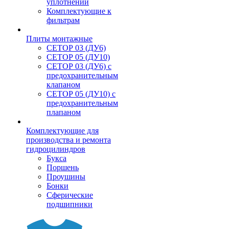
уплотнений
Комплектующие к
фильтрам
Плиты монтажные
CЕТОР 03 (ДУ6)
CЕТОР 05 (ДУ10)
CЕТОР 03 (ДУ6) с
предохранительным
клапаном
CЕТОР 05 (ДУ10) с
предохранительным
плапаном
Комплектующие для
производства и ремонта
гидроцилиндров
Букса
Поршень
Проушины
Бонки
Сферические
подшипники