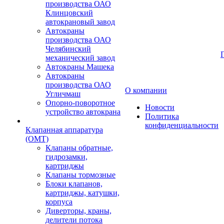
производства ОАО
Клинцовский
автокрановый завод
Автокраны
производства ОАО
Челябинский
механический завод
Автокраны Машека
Автокраны
производства ОАО
О компании
Угличмаш
Опорно-поворотное
Новости
устройство автокрана
Политика
конфиденциальности
Клапанная аппаратура
(OMT)
Клапаны обратные,
гидрозамки,
картриджы
Клапаны тормозные
Блоки клапанов,
картриджы, катушки,
корпуса
Диверторы, краны,
делители потока