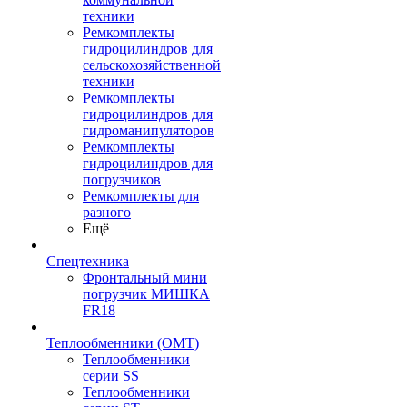
техники
Ремкомплекты
гидроцилиндров для
сельскохозяйственной
техники
Ремкомплекты
гидроцилиндров для
гидроманипуляторов
Ремкомплекты
гидроцилиндров для
погрузчиков
Ремкомплекты для
разного
Ещё
Спецтехника
Фронтальный мини
погрузчик МИШКА
FR18
Теплообменники (OMT)
Теплообменники
серии SS
Теплообменники