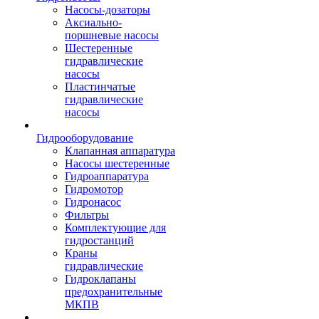
Насосы-дозаторы
Аксиально-
поршневые насосы
Шестеренные
гидравлические
насосы
Пластинчатые
гидравлические
насосы
Гидрооборудование
Клапанная аппаратура
Насосы шестеренные
Гидроаппаратура
Гидромотор
Гидронасос
Фильтры
Комплектующие для
гидростанций
Краны
гидравлические
Гидроклапаны
предохранительные
МКПВ