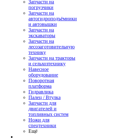
Запчасти на
погрузчики
Запчасти на
автогидроподъёмники
и автовышки
Запчасти на
экскаваторы
Запчасти на
лесозаготовительную
технику
Запчасти на тракторы
и сельхозтехнику
Навесное
оборудование
Поворотная
платформа
Гидравлика
Палец / Втулка
Запчасти для
двигателей и
топливных систем
Ножи для
спецтехники
Ещё