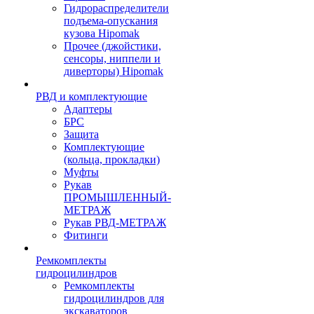
Гидрораспределители
подъема-опускания
кузова Hipomak
Прочее (джойстики,
сенсоры, ниппели и
диверторы) Hipomak
РВД и комплектующие
Адаптеры
БРС
Защита
Комплектующие
(кольца, прокладки)
Муфты
Рукав
ПРОМЫШЛЕННЫЙ-
МЕТРАЖ
Рукав РВД-МЕТРАЖ
Фитинги
Ремкомплекты
гидроцилиндров
Ремкомплекты
гидроцилиндров для
экскаваторов