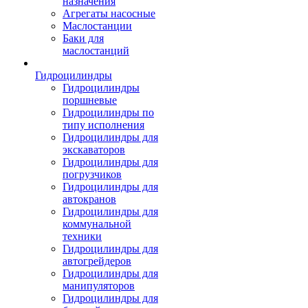
назначения
Агрегаты насосные
Маслостанции
Баки для
маслостанций
Гидроцилиндры
Гидроцилиндры
поршневые
Гидроцилиндры по
типу исполнения
Гидроцилиндры для
экскаваторов
Гидроцилиндры для
погрузчиков
Гидроцилиндры для
автокранов
Гидроцилиндры для
коммунальной
техники
Гидроцилиндры для
автогрейдеров
Гидроцилиндры для
манипуляторов
Гидроцилиндры для