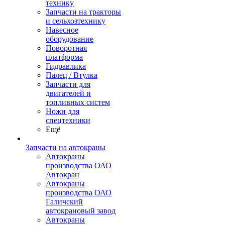
технику
Запчасти на тракторы
и сельхозтехнику
Навесное
оборудование
Поворотная
платформа
Гидравлика
Палец / Втулка
Запчасти для
двигателей и
топливных систем
Ножи для
спецтехники
Ещё
Запчасти на автокраны
Автокраны
производства ОАО
Автокран
Автокраны
производства ОАО
Галичский
автокрановый завод
Автокраны