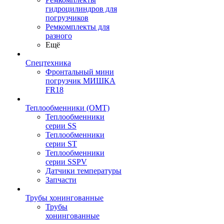
гидроцилиндров для
погрузчиков
Ремкомплекты для
разного
Ещё
Спецтехника
Фронтальный мини
погрузчик МИШКА
FR18
Теплообменники (OMT)
Теплообменники
серии SS
Теплообменники
серии ST
Теплообменники
серии SSPV
Датчики температуры
Запчасти
Трубы хонингованные
Трубы
хонингованные