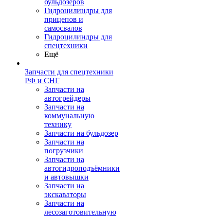
бульдозеров
Гидроцилиндры для
прицепов и
самосвалов
Гидроцилиндры для
спецтехники
Ещё
Запчасти для спецтехники
РФ и СНГ
Запчасти на
автогрейдеры
Запчасти на
коммунальную
технику
Запчасти на бульдозер
Запчасти на
погрузчики
Запчасти на
автогидроподъёмники
и автовышки
Запчасти на
экскаваторы
Запчасти на
лесозаготовительную