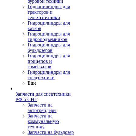
буровой техники
Гидроцилиндры для
тракторов и
сельхозтехники
Гидроцилиндры для
катков
Гидроцилиндры для
гидроподъемников
Гидроцилиндры для
бульдозеров
Гидроцилиндры для
прицепов и
самосвалов
Гидроцилиндры для
спецтехники
Ещё
Запчасти для спецтехники
РФ и СНГ
Запчасти на
автогрейдеры
Запчасти на
коммунальную
технику
Запчасти на бульдозер