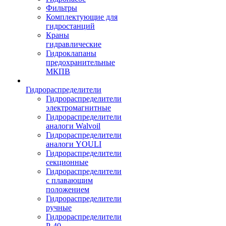
Фильтры
Комплектующие для
гидростанций
Краны
гидравлические
Гидроклапаны
предохранительные
МКПВ
Гидрораспределители
Гидрораспределители
электромагнитные
Гидрораспределители
аналоги Walvoil
Гидрораспределители
аналоги YOULI
Гидрораспределители
секционные
Гидрораспределители
с плавающим
положением
Гидрораспределители
ручные
Гидрораспределители
Р-40