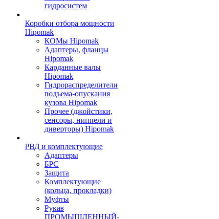
гидросистем
Коробки отбора мощности
Hipomak
КОМы Hipomak
Адаптеры, фланцы
Hipomak
Карданные валы
Hipomak
Гидрораспределители
подъема-опускания
кузова Hipomak
Прочее (джойстики,
сенсоры, ниппели и
диверторы) Hipomak
РВД и комплектующие
Адаптеры
БРС
Защита
Комплектующие
(кольца, прокладки)
Муфты
Рукав
ПРОМЫШЛЕННЫЙ-