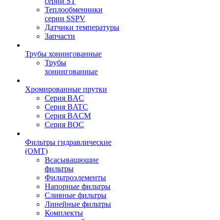
серии ST
Теплообменники
серии SSPV
Датчики температуры
Запчасти
Трубы хонингованные
Трубы
хонингованные
Хромированные прутки
Серия BAC
Серия BATC
Серия BACM
Серия BOC
Фильтры гидравлические
(OMT)
Всасыващющие
фильтры
Фильтроэлементы
Напорные фильтры
Сливные фильтры
Линейные фильтры
Комплекты