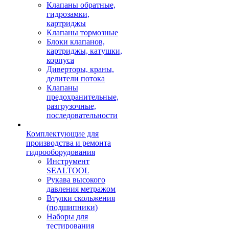
Клапаны обратные,
гидрозамки,
картриджы
Клапаны тормозные
Блоки клапанов,
картриджы, катушки,
корпуса
Диверторы, краны,
делители потока
Клапаны
предохранительные,
разгрузочные,
последовательности
Комплектующие для
производства и ремонта
гидрооборудования
Инструмент
SEALTOOL
Рукава высокого
давления метражом
Втулки скольжения
(подшипники)
Наборы для
тестирования