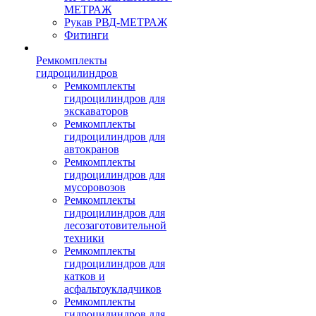
МЕТРАЖ
Рукав РВД-МЕТРАЖ
Фитинги
Ремкомплекты
гидроцилиндров
Ремкомплекты
гидроцилиндров для
экскаваторов
Ремкомплекты
гидроцилиндров для
автокранов
Ремкомплекты
гидроцилиндров для
мусоровозов
Ремкомплекты
гидроцилиндров для
лесозаготовительной
техники
Ремкомплекты
гидроцилиндров для
катков и
асфальтоукладчиков
Ремкомплекты
гидроцилиндров для