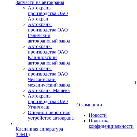
Запчасти на автокраны
Автокраны
производства ОАО
Автокран
Автокраны
производства ОАО
Галичский
автокрановый завод
Автокраны
производства ОАО
Клинцовский
автокрановый завод
Автокраны
производства ОАО
Челябинский
механический завод
Автокраны Машека
Автокраны
производства ОАО
О компании
Угличмаш
Опорно-поворотное
Новости
устройство автокрана
Политика
конфиденциальности
Клапанная аппаратура
(OMT)