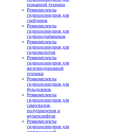
пожарной техники
Ремкомплекты
гидроцилиндров для
грейдеров
Ремкомплекты
гидроцилиндров для
гидроподъёмников
Ремкомплекты
гидроцилиндров для
гидромолотов
Ремкомплекты
гидроцилиндров для
железнодорожной
техники
Ремкомплекты
гидроцилиндров для
бульдозеров
Ремкомплекты
гидроцилиндров для
самосвалов,
полуприцепов и
мультилифтов
Ремкомплекты
гидроцилиндров для
коммунальной