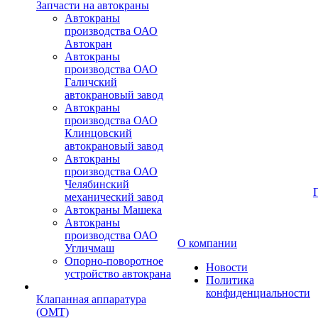
Запчасти на автокраны
Автокраны
производства ОАО
Автокран
Автокраны
производства ОАО
Галичский
автокрановый завод
Автокраны
производства ОАО
Клинцовский
автокрановый завод
Автокраны
производства ОАО
Челябинский
механический завод
Автокраны Машека
Автокраны
производства ОАО
О компании
Угличмаш
Опорно-поворотное
Новости
устройство автокрана
Политика
конфиденциальности
Клапанная аппаратура
(OMT)