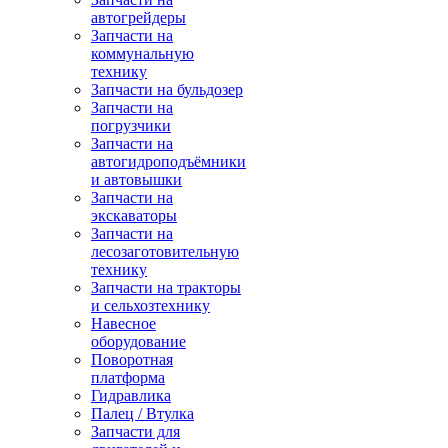
автогрейдеры
Запчасти на
коммунальную
технику
Запчасти на бульдозер
Запчасти на
погрузчики
Запчасти на
автогидроподъёмники
и автовышки
Запчасти на
экскаваторы
Запчасти на
лесозаготовительную
технику
Запчасти на тракторы
и сельхозтехнику
Навесное
оборудование
Поворотная
платформа
Гидравлика
Палец / Втулка
Запчасти для