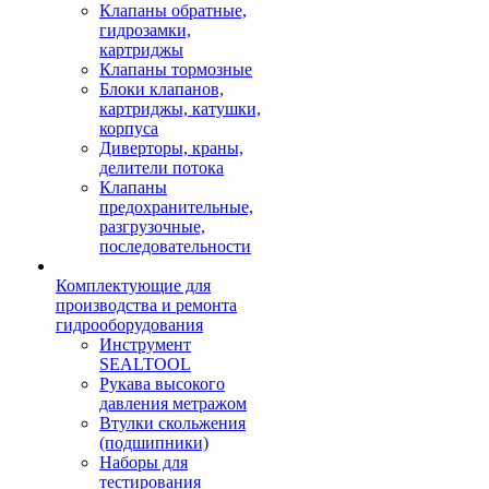
Клапаны обратные,
гидрозамки,
картриджы
Клапаны тормозные
Блоки клапанов,
картриджы, катушки,
корпуса
Диверторы, краны,
делители потока
Клапаны
предохранительные,
разгрузочные,
последовательности
Комплектующие для
производства и ремонта
гидрооборудования
Инструмент
SEALTOOL
Рукава высокого
давления метражом
Втулки скольжения
(подшипники)
Наборы для
тестирования