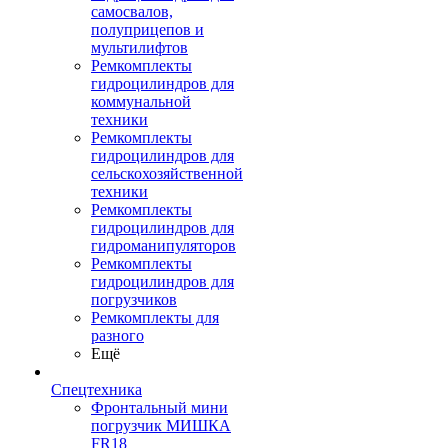
самосвалов,
полуприцепов и
мультилифтов
Ремкомплекты
гидроцилиндров для
коммунальной
техники
Ремкомплекты
гидроцилиндров для
сельскохозяйственной
техники
Ремкомплекты
гидроцилиндров для
гидроманипуляторов
Ремкомплекты
гидроцилиндров для
погрузчиков
Ремкомплекты для
разного
Ещё
Спецтехника
Фронтальный мини
погрузчик МИШКА
FR18