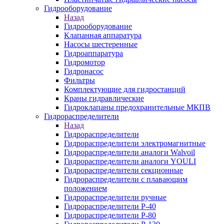
Гидрооборудование
Назад
Гидрооборудование
Клапанная аппаратура
Насосы шестеренные
Гидроаппаратура
Гидромотор
Гидронасос
Фильтры
Комплектующие для гидростанций
Краны гидравлические
Гидроклапаны предохранительные МКПВ
Гидрораспределители
Назад
Гидрораспределители
Гидрораспределители электромагнитные
Гидрораспределители аналоги Walvoil
Гидрораспределители аналоги YOULI
Гидрораспределители секционные
Гидрораспределители с плавающим
положением
Гидрораспределители ручные
Гидрораспределители Р-40
Гидрораспределители Р-80