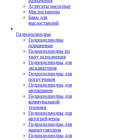
назначения
Агрегаты насосные
Маслостанции
Баки для
маслостанций
Гидроцилиндры
Гидроцилиндры
поршневые
Гидроцилиндры по
типу исполнения
Гидроцилиндры для
экскаваторов
Гидроцилиндры для
погрузчиков
Гидроцилиндры для
автокранов
Гидроцилиндры для
коммунальной
техники
Гидроцилиндры для
автогрейдеров
Гидроцилиндры для
манипуляторов
Гидроцилиндры для