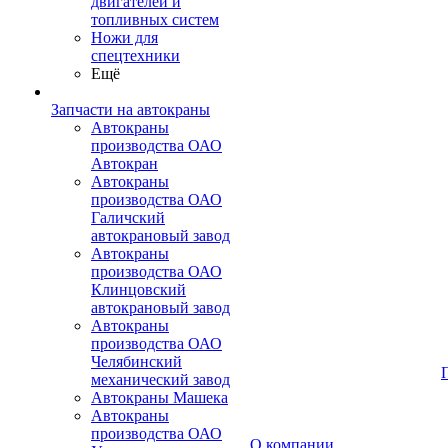
двигателей и
топливных систем
Ножи для
спецтехники
Ещё
Запчасти на автокраны
Автокраны
производства ОАО
Автокран
Автокраны
производства ОАО
Галичский
автокрановый завод
Автокраны
производства ОАО
Клинцовский
автокрановый завод
Автокраны
производства ОАО
Челябинский
механический завод
Автокраны Машека
Автокраны
производства ОАО
О компании