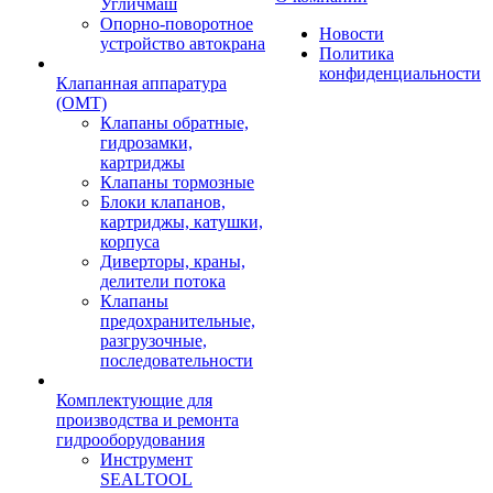
Угличмаш
Опорно-поворотное
Новости
устройство автокрана
Политика
конфиденциальности
Клапанная аппаратура
(OMT)
Клапаны обратные,
гидрозамки,
картриджы
Клапаны тормозные
Блоки клапанов,
картриджы, катушки,
корпуса
Диверторы, краны,
делители потока
Клапаны
предохранительные,
разгрузочные,
последовательности
Комплектующие для
производства и ремонта
гидрооборудования
Инструмент
SEALTOOL