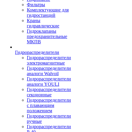
Фильтры
Комплектующие для
гидростанций
Краны
гидравлические
Гидроклапаны
предохранительные
МКПВ
Гидрораспределители
Гидрораспределители
электромагнитные
Гидрораспределители
аналоги Walvoil
Гидрораспределители
аналоги YOULI
Гидрораспределители
секционные
Гидрораспределители
с плавающим
положением
Гидрораспределители
ручные
Гидрораспределители
Р-40