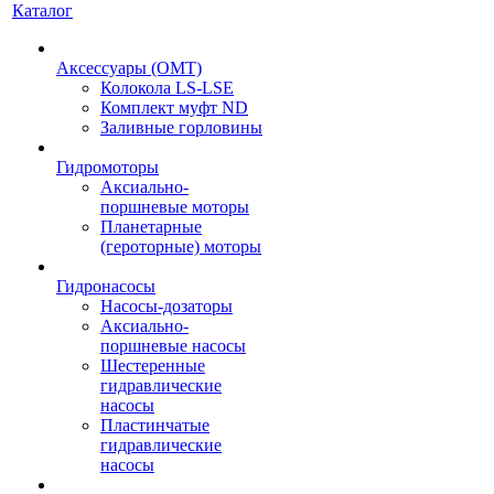
Каталог
Аксессуары (OMT)
Колокола LS-LSE
Комплект муфт ND
Заливные горловины
Гидромоторы
Аксиально-
поршневые моторы
Планетарные
(героторные) моторы
Гидронасосы
Насосы-дозаторы
Аксиально-
поршневые насосы
Шестеренные
гидравлические
насосы
Пластинчатые
гидравлические
насосы