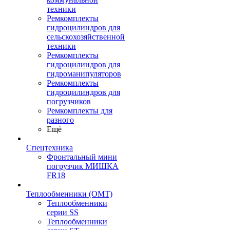
техники
Ремкомплекты
гидроцилиндров для
сельскохозяйственной
техники
Ремкомплекты
гидроцилиндров для
гидроманипуляторов
Ремкомплекты
гидроцилиндров для
погрузчиков
Ремкомплекты для
разного
Ещё
Спецтехника
Фронтальный мини
погрузчик МИШКА
FR18
Теплообменники (OMT)
Теплообменники
серии SS
Теплообменники