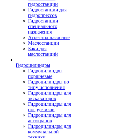
гидростанции
Гидростанции для
гидропрессов
Гидростанции
специального
назначения
Агрегаты насосные
Маслостанции
Баки для
маслостанций
Гидроцилиндры
Гидроцилиндры
поршневые
Гидроцилиндры по
типу исполнения
Гидроцилиндры для
экскаваторов
Гидроцилиндры для
погрузчиков
Гидроцилиндры для
автокранов
Гидроцилиндры для
коммунальной
техники