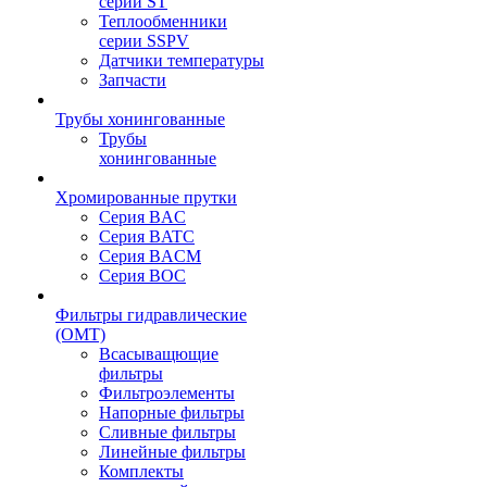
серии ST
Теплообменники
серии SSPV
Датчики температуры
Запчасти
Трубы хонингованные
Трубы
хонингованные
Хромированные прутки
Серия BAC
Серия BATC
Серия BACM
Серия BOC
Фильтры гидравлические
(OMT)
Всасыващющие
фильтры
Фильтроэлементы
Напорные фильтры
Сливные фильтры
Линейные фильтры
Комплекты