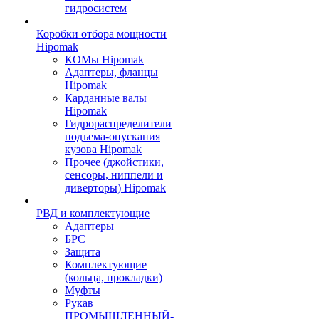
гидросистем
Коробки отбора мощности
Hipomak
КОМы Hipomak
Адаптеры, фланцы
Hipomak
Карданные валы
Hipomak
Гидрораспределители
подъема-опускания
кузова Hipomak
Прочее (джойстики,
сенсоры, ниппели и
диверторы) Hipomak
РВД и комплектующие
Адаптеры
БРС
Защита
Комплектующие
(кольца, прокладки)
Муфты
Рукав
ПРОМЫШЛЕННЫЙ-