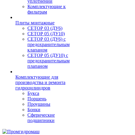
уплотнений
Комплектующие к
фильтрам
Плиты монтажные
CЕТОР 03 (ДУ6)
CЕТОР 05 (ДУ10)
CЕТОР 03 (ДУ6) с
предохранительным
клапаном
CЕТОР 05 (ДУ10) с
предохранительным
плапаном
Комплектующие для
производства и ремонта
гидроцилиндров
Букса
Поршень
Проушины
Бонки
Сферические
подшипники