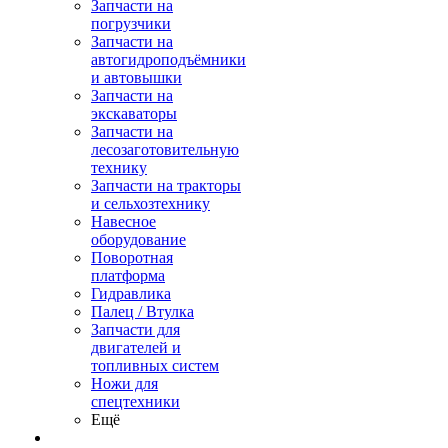
Запчасти на
погрузчики
Запчасти на
автогидроподъёмники
и автовышки
Запчасти на
экскаваторы
Запчасти на
лесозаготовительную
технику
Запчасти на тракторы
и сельхозтехнику
Навесное
оборудование
Поворотная
платформа
Гидравлика
Палец / Втулка
Запчасти для
двигателей и
топливных систем
Ножи для
спецтехники
Ещё