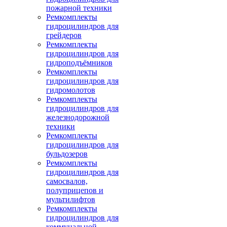
пожарной техники
Ремкомплекты
гидроцилиндров для
грейдеров
Ремкомплекты
гидроцилиндров для
гидроподъёмников
Ремкомплекты
гидроцилиндров для
гидромолотов
Ремкомплекты
гидроцилиндров для
железнодорожной
техники
Ремкомплекты
гидроцилиндров для
бульдозеров
Ремкомплекты
гидроцилиндров для
самосвалов,
полуприцепов и
мультилифтов
Ремкомплекты
гидроцилиндров для
коммунальной