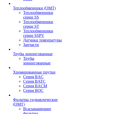
Теплообменники (OMT)
Теплообменники
серии SS
Теплообменники
серии ST
Теплообменники
серии SSPV
Датчики температуры
Запчасти
Трубы хонингованные
Трубы
хонингованные
Хромированные прутки
Серия BAC
Серия BATC
Серия BACM
Серия BOC
Фильтры гидравлические
(OMT)
Всасыващющие
фильтры