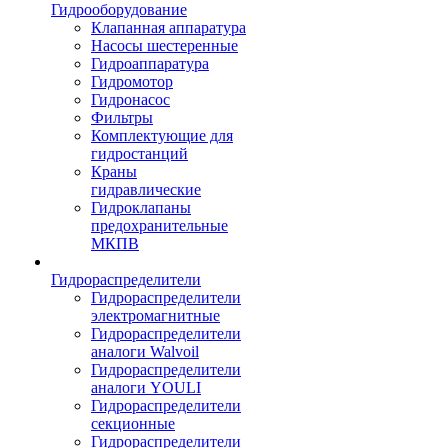
Гидрооборудование
Клапанная аппаратура
Насосы шестеренные
Гидроаппаратура
Гидромотор
Гидронасос
Фильтры
Комплектующие для
гидростанций
Краны
гидравлические
Гидроклапаны
предохранительные
МКПВ
Гидрораспределители
Гидрораспределители
электромагнитные
Гидрораспределители
аналоги Walvoil
Гидрораспределители
аналоги YOULI
Гидрораспределители
секционные
Гидрораспределители