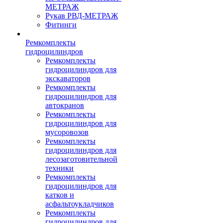
МЕТРАЖ
Рукав РВД-МЕТРАЖ
Фитинги
Ремкомплекты
гидроцилиндров
Ремкомплекты
гидроцилиндров для
экскаваторов
Ремкомплекты
гидроцилиндров для
автокранов
Ремкомплекты
гидроцилиндров для
мусоровозов
Ремкомплекты
гидроцилиндров для
лесозаготовительной
техники
Ремкомплекты
гидроцилиндров для
катков и
асфальтоукладчиков
Ремкомплекты
гидроцилиндров для