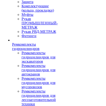
Защита
Комплектующие
(кольца, прокладки)
Муфты
Рукав
ПРОМЫШЛЕННЫЙ-
МЕТРАЖ
Рукав РВД-МЕТРАЖ
Фитинги
Ремкомплекты
гидроцилиндров
Ремкомплекты
гидроцилиндров для
экскаваторов
Ремкомплекты
гидроцилиндров для
автокранов
Ремкомплекты
гидроцилиндров для
мусоровозов
Ремкомплекты
гидроцилиндров для
лесозаготовительной
техники