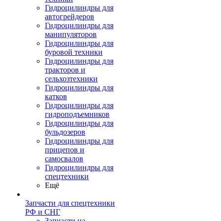
Гидроцилиндры для
автогрейдеров
Гидроцилиндры для
манипуляторов
Гидроцилиндры для
буровой техники
Гидроцилиндры для
тракторов и
сельхозтехники
Гидроцилиндры для
катков
Гидроцилиндры для
гидроподъемников
Гидроцилиндры для
бульдозеров
Гидроцилиндры для
прицепов и
самосвалов
Гидроцилиндры для
спецтехники
Ещё
Запчасти для спецтехники
РФ и СНГ
Запчасти на