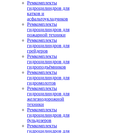
Ремкомплекты
гидроцилиндров для
катков и
асфальтоукладчиков
Ремкомплекты
гидроцилиндров для
пожарной техники
Ремкомплекты
гидроцилиндров для
грейдеров
Ремкомплекты
гидроцилиндров для
гидроподъёмников
Ремкомплекты
гидроцилиндров для
гидромолотов
Ремкомплекты
гидроцилиндров для
железнодорожной
техники
Ремкомплекты
гидроцилиндров для
бульдозеров
Ремкомплекты
гидроцилиндров для