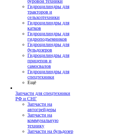
буровой техники
Гидроцилиндры для
тракторов и
сельхозтехники
Гидроцилиндры для
катков
Гидроцилиндры для
гидроподъемников
Гидроцилиндры для
бульдозеров
Гидроцилиндры для
прицепов и
самосвалов
Гидроцилиндры для
спецтехники
Ещё
Запчасти для спецтехники
РФ и СНГ
Запчасти на
автогрейдеры
Запчасти на
коммунальную
технику
Запчасти на бульдозер