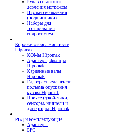
Рукава высокого
давления метражом
Втулки скольжения
(подшипники)
Наборы для
тестирования
гидросистем
Коробки отбора мощности
Hipomak
КОМы Hipomak
Адаптеры, фланцы
Hipomak
Карданные валы
Hipomak
Гидрораспределители
подъема-опускания
кузова Hipomak
Прочее (джойстики,
сенсоры, ниппели и
диверторы) Hipomak
РВД и комплектующие
Адаптеры
БРС