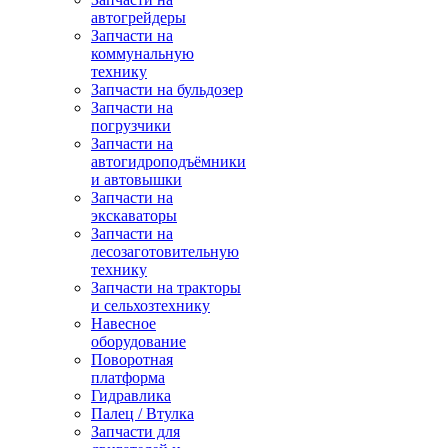
автогрейдеры
Запчасти на
коммунальную
технику
Запчасти на бульдозер
Запчасти на
погрузчики
Запчасти на
автогидроподъёмники
и автовышки
Запчасти на
экскаваторы
Запчасти на
лесозаготовительную
технику
Запчасти на тракторы
и сельхозтехнику
Навесное
оборудование
Поворотная
платформа
Гидравлика
Палец / Втулка
Запчасти для