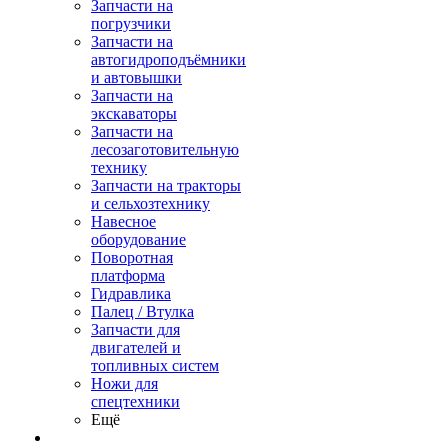
Запчасти на
погрузчики
Запчасти на
автогидроподъёмники
и автовышки
Запчасти на
экскаваторы
Запчасти на
лесозаготовительную
технику
Запчасти на тракторы
и сельхозтехнику
Навесное
оборудование
Поворотная
платформа
Гидравлика
Палец / Втулка
Запчасти для
двигателей и
топливных систем
Ножи для
спецтехники
Ещё