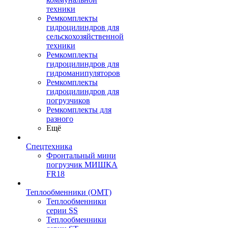
техники
Ремкомплекты
гидроцилиндров для
сельскохозяйственной
техники
Ремкомплекты
гидроцилиндров для
гидроманипуляторов
Ремкомплекты
гидроцилиндров для
погрузчиков
Ремкомплекты для
разного
Ещё
Спецтехника
Фронтальный мини
погрузчик МИШКА
FR18
Теплообменники (OMT)
Теплообменники
серии SS
Теплообменники