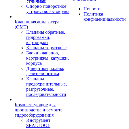
Угличмаш
Опорно-поворотное
Новости
устройство автокрана
Политика
конфиденциальности
Клапанная аппаратура
(OMT)
Клапаны обратные,
гидрозамки,
картриджы
Клапаны тормозные
Блоки клапанов,
картриджы, катушки,
корпуса
Диверторы, краны,
делители потока
Клапаны
предохранительные,
разгрузочные,
последовательности
Комплектующие для
производства и ремонта
гидрооборудования
Инструмент
SEALTOOL