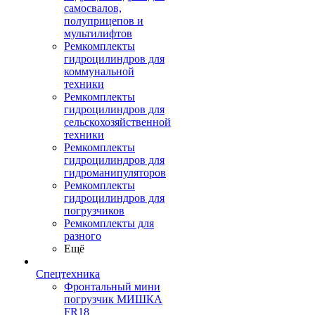
самосвалов,
полуприцепов и
мультилифтов
Ремкомплекты
гидроцилиндров для
коммунальной
техники
Ремкомплекты
гидроцилиндров для
сельскохозяйственной
техники
Ремкомплекты
гидроцилиндров для
гидроманипуляторов
Ремкомплекты
гидроцилиндров для
погрузчиков
Ремкомплекты для
разного
Ещё
Спецтехника
Фронтальный мини
погрузчик МИШКА
FR18