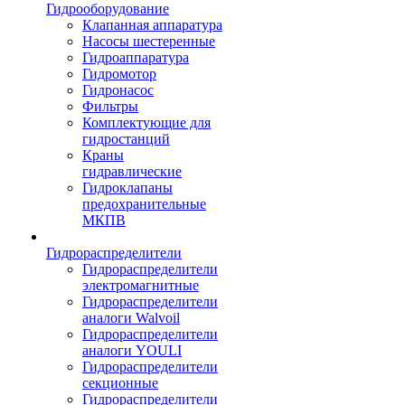
Гидрооборудование
Клапанная аппаратура
Насосы шестеренные
Гидроаппаратура
Гидромотор
Гидронасос
Фильтры
Комплектующие для
гидростанций
Краны
гидравлические
Гидроклапаны
предохранительные
МКПВ
Гидрораспределители
Гидрораспределители
электромагнитные
Гидрораспределители
аналоги Walvoil
Гидрораспределители
аналоги YOULI
Гидрораспределители
секционные
Гидрораспределители