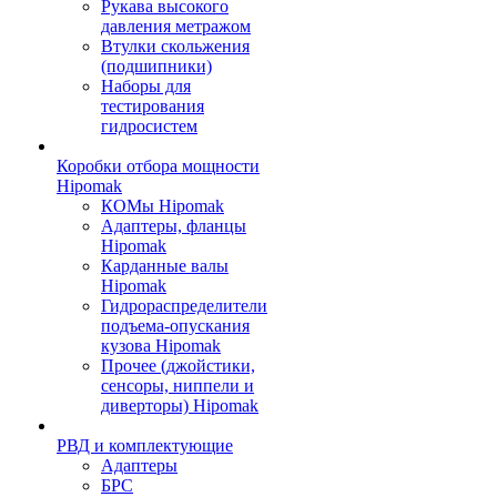
Рукава высокого
давления метражом
Втулки скольжения
(подшипники)
Наборы для
тестирования
гидросистем
Коробки отбора мощности
Hipomak
КОМы Hipomak
Адаптеры, фланцы
Hipomak
Карданные валы
Hipomak
Гидрораспределители
подъема-опускания
кузова Hipomak
Прочее (джойстики,
сенсоры, ниппели и
диверторы) Hipomak
РВД и комплектующие
Адаптеры
БРС