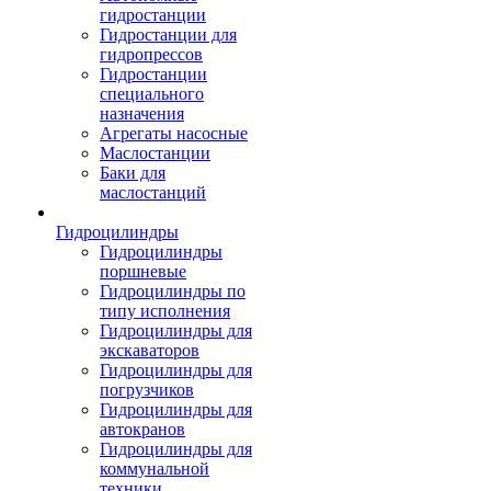
гидростанции
Гидростанции для
гидропрессов
Гидростанции
специального
назначения
Агрегаты насосные
Маслостанции
Баки для
маслостанций
Гидроцилиндры
Гидроцилиндры
поршневые
Гидроцилиндры по
типу исполнения
Гидроцилиндры для
экскаваторов
Гидроцилиндры для
погрузчиков
Гидроцилиндры для
автокранов
Гидроцилиндры для
коммунальной
техники