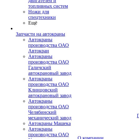
двигателей и
топливных систем
Ножи для
спецтехники
Ещё
Запчасти на автокраны
Автокраны
производства ОАО
Автокран
Автокраны
производства ОАО
Галичский
автокрановый завод
Автокраны
производства ОАО
Клинцовский
автокрановый завод
Автокраны
производства ОАО
Челябинский
механический завод
Автокраны Машека
Автокраны
производства ОАО
О компании