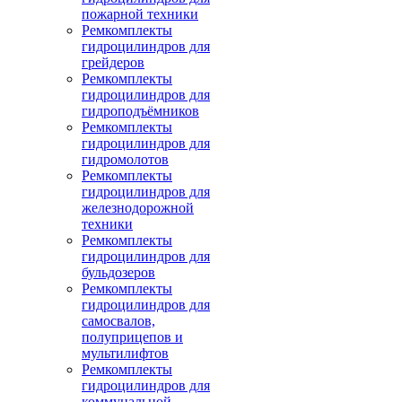
пожарной техники
Ремкомплекты
гидроцилиндров для
грейдеров
Ремкомплекты
гидроцилиндров для
гидроподъёмников
Ремкомплекты
гидроцилиндров для
гидромолотов
Ремкомплекты
гидроцилиндров для
железнодорожной
техники
Ремкомплекты
гидроцилиндров для
бульдозеров
Ремкомплекты
гидроцилиндров для
самосвалов,
полуприцепов и
мультилифтов
Ремкомплекты
гидроцилиндров для
коммунальной