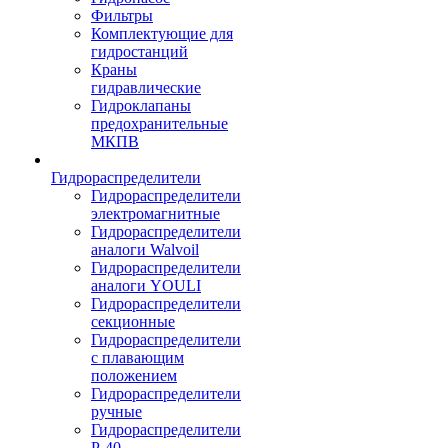
Фильтры
Комплектующие для
гидростанций
Краны
гидравлические
Гидроклапаны
предохранительные
МКПВ
Гидрораспределители
Гидрораспределители
электромагнитные
Гидрораспределители
аналоги Walvoil
Гидрораспределители
аналоги YOULI
Гидрораспределители
секционные
Гидрораспределители
с плавающим
положением
Гидрораспределители
ручные
Гидрораспределители
Р-40