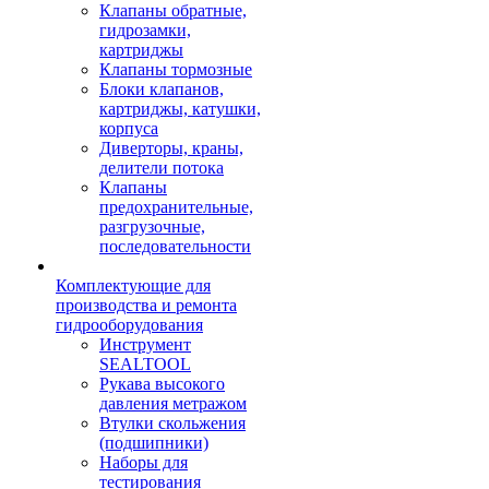
Клапаны обратные,
гидрозамки,
картриджы
Клапаны тормозные
Блоки клапанов,
картриджы, катушки,
корпуса
Диверторы, краны,
делители потока
Клапаны
предохранительные,
разгрузочные,
последовательности
Комплектующие для
производства и ремонта
гидрооборудования
Инструмент
SEALTOOL
Рукава высокого
давления метражом
Втулки скольжения
(подшипники)
Наборы для
тестирования