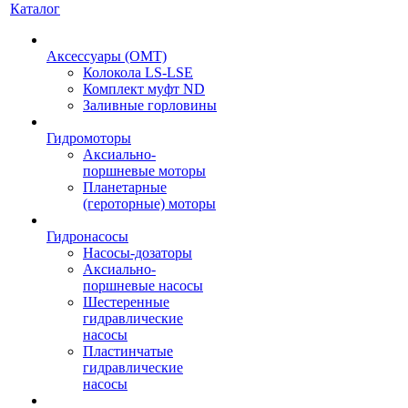
Каталог
Аксессуары (OMT)
Колокола LS-LSE
Комплект муфт ND
Заливные горловины
Гидромоторы
Аксиально-
поршневые моторы
Планетарные
(героторные) моторы
Гидронасосы
Насосы-дозаторы
Аксиально-
поршневые насосы
Шестеренные
гидравлические
насосы
Пластинчатые
гидравлические
насосы