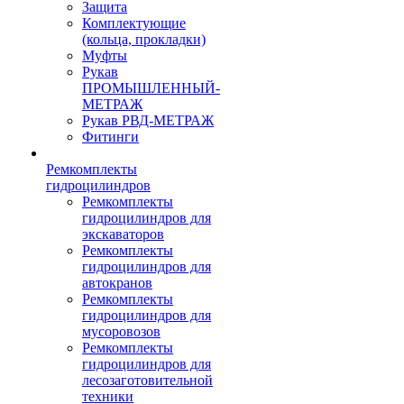
Защита
Комплектующие
(кольца, прокладки)
Муфты
Рукав
ПРОМЫШЛЕННЫЙ-
МЕТРАЖ
Рукав РВД-МЕТРАЖ
Фитинги
Ремкомплекты
гидроцилиндров
Ремкомплекты
гидроцилиндров для
экскаваторов
Ремкомплекты
гидроцилиндров для
автокранов
Ремкомплекты
гидроцилиндров для
мусоровозов
Ремкомплекты
гидроцилиндров для
лесозаготовительной
техники