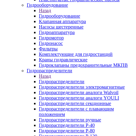
Гидрооборудование
Назад
Гидрооборудование
Клапанная аппаратура
Насосы шестеренные
Гидроаппаратура
Гидромотор
Гидронасос
Фильтры
Комплектующие для гидростанций
Краны гидравлические
Гидроклапаны предохранительные МКПВ
Гидрораспределители
Назад
Гидрораспределители
Гидрораспределители электромагнитные
Гидрораспределители аналоги Walvoil
Гидрораспределители аналоги YOULI
Гидрораспределители секционные
Гидрораспределители с плавающим
положением
Гидрораспределители ручные
Гидрораспределители Р-40
Гидрораспределители Р-80