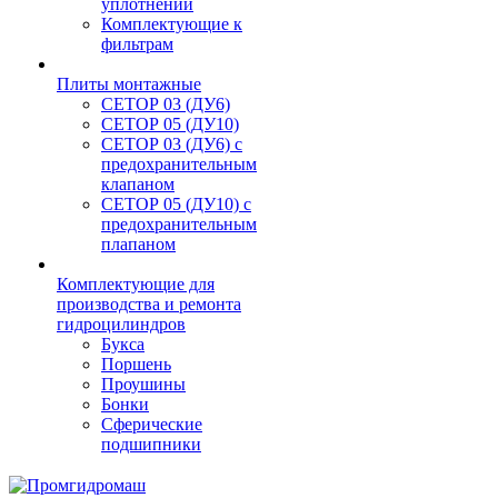
уплотнений
Комплектующие к
фильтрам
Плиты монтажные
CЕТОР 03 (ДУ6)
CЕТОР 05 (ДУ10)
CЕТОР 03 (ДУ6) с
предохранительным
клапаном
CЕТОР 05 (ДУ10) с
предохранительным
плапаном
Комплектующие для
производства и ремонта
гидроцилиндров
Букса
Поршень
Проушины
Бонки
Сферические
подшипники