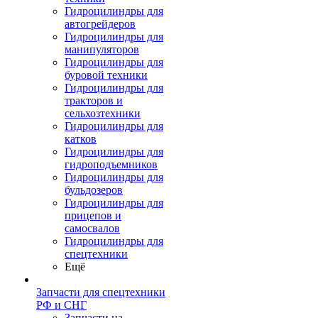
Гидроцилиндры для
автогрейдеров
Гидроцилиндры для
манипуляторов
Гидроцилиндры для
буровой техники
Гидроцилиндры для
тракторов и
сельхозтехники
Гидроцилиндры для
катков
Гидроцилиндры для
гидроподъемников
Гидроцилиндры для
бульдозеров
Гидроцилиндры для
прицепов и
самосвалов
Гидроцилиндры для
спецтехники
Ещё
Запчасти для спецтехники
РФ и СНГ
Запчасти на