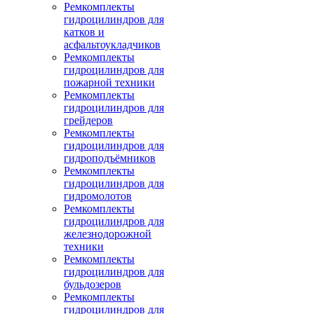
Ремкомплекты
гидроцилиндров для
катков и
асфальтоукладчиков
Ремкомплекты
гидроцилиндров для
пожарной техники
Ремкомплекты
гидроцилиндров для
грейдеров
Ремкомплекты
гидроцилиндров для
гидроподъёмников
Ремкомплекты
гидроцилиндров для
гидромолотов
Ремкомплекты
гидроцилиндров для
железнодорожной
техники
Ремкомплекты
гидроцилиндров для
бульдозеров
Ремкомплекты
гидроцилиндров для