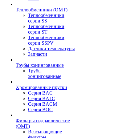
Теплообменники (OMT)
Теплообменники
серии SS
Теплообменники
серии ST
Теплообменники
серии SSPV
Датчики температуры
Запчасти
Трубы хонингованные
Трубы
хонингованные
Хромированные прутки
Серия BAC
Серия BATC
Серия BACM
Серия BOC
Фильтры гидравлические
(OMT)
Всасыващющие
фильтры