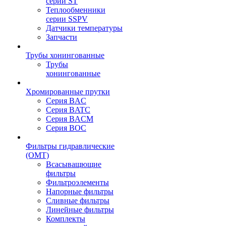
серии ST
Теплообменники
серии SSPV
Датчики температуры
Запчасти
Трубы хонингованные
Трубы
хонингованные
Хромированные прутки
Серия BAC
Серия BATC
Серия BACM
Серия BOC
Фильтры гидравлические
(OMT)
Всасыващющие
фильтры
Фильтроэлементы
Напорные фильтры
Сливные фильтры
Линейные фильтры
Комплекты