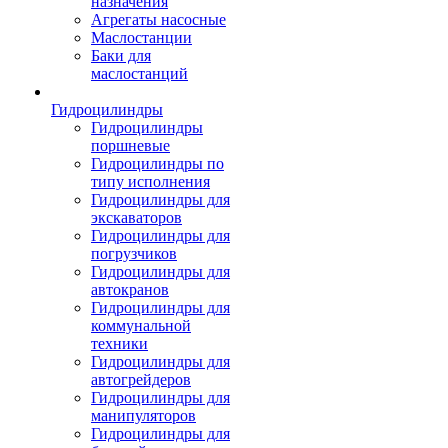
назначения
Агрегаты насосные
Маслостанции
Баки для
маслостанций
Гидроцилиндры
Гидроцилиндры
поршневые
Гидроцилиндры по
типу исполнения
Гидроцилиндры для
экскаваторов
Гидроцилиндры для
погрузчиков
Гидроцилиндры для
автокранов
Гидроцилиндры для
коммунальной
техники
Гидроцилиндры для
автогрейдеров
Гидроцилиндры для
манипуляторов
Гидроцилиндры для