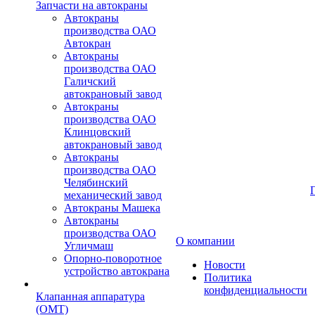
Запчасти на автокраны
Автокраны
производства ОАО
Автокран
Автокраны
производства ОАО
Галичский
автокрановый завод
Автокраны
производства ОАО
Клинцовский
автокрановый завод
Автокраны
производства ОАО
Челябинский
механический завод
Автокраны Машека
Автокраны
производства ОАО
О компании
Угличмаш
Опорно-поворотное
Новости
устройство автокрана
Политика
конфиденциальности
Клапанная аппаратура
(OMT)