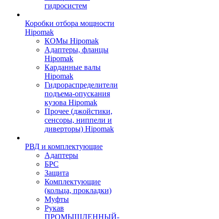
гидросистем
Коробки отбора мощности
Hipomak
КОМы Hipomak
Адаптеры, фланцы
Hipomak
Карданные валы
Hipomak
Гидрораспределители
подъема-опускания
кузова Hipomak
Прочее (джойстики,
сенсоры, ниппели и
диверторы) Hipomak
РВД и комплектующие
Адаптеры
БРС
Защита
Комплектующие
(кольца, прокладки)
Муфты
Рукав
ПРОМЫШЛЕННЫЙ-