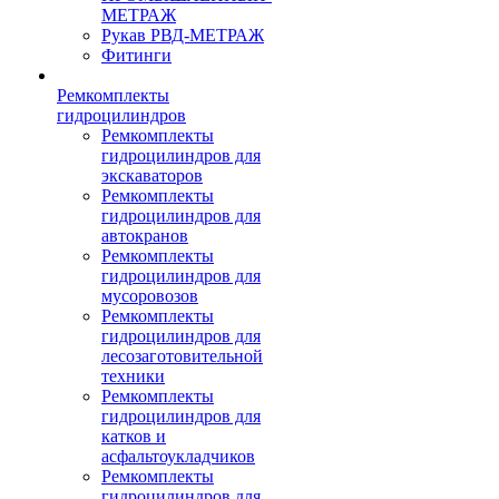
МЕТРАЖ
Рукав РВД-МЕТРАЖ
Фитинги
Ремкомплекты
гидроцилиндров
Ремкомплекты
гидроцилиндров для
экскаваторов
Ремкомплекты
гидроцилиндров для
автокранов
Ремкомплекты
гидроцилиндров для
мусоровозов
Ремкомплекты
гидроцилиндров для
лесозаготовительной
техники
Ремкомплекты
гидроцилиндров для
катков и
асфальтоукладчиков
Ремкомплекты
гидроцилиндров для