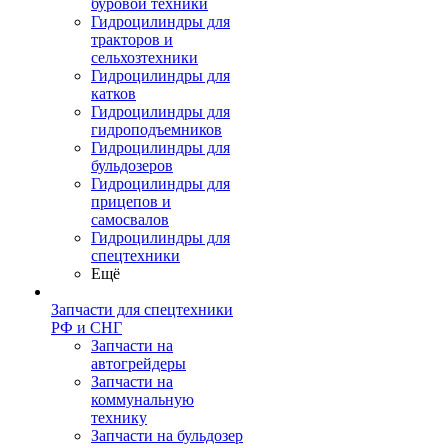
буровой техники
Гидроцилиндры для
тракторов и
сельхозтехники
Гидроцилиндры для
катков
Гидроцилиндры для
гидроподъемников
Гидроцилиндры для
бульдозеров
Гидроцилиндры для
прицепов и
самосвалов
Гидроцилиндры для
спецтехники
Ещё
Запчасти для спецтехники
РФ и СНГ
Запчасти на
автогрейдеры
Запчасти на
коммунальную
технику
Запчасти на бульдозер