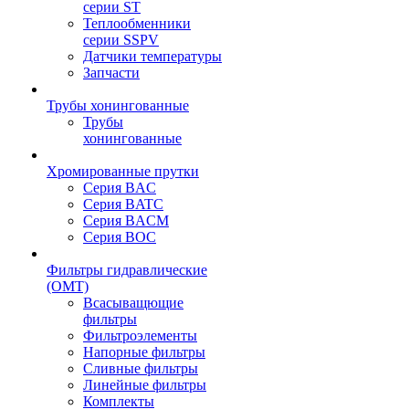
серии ST
Теплообменники
серии SSPV
Датчики температуры
Запчасти
Трубы хонингованные
Трубы
хонингованные
Хромированные прутки
Серия BAC
Серия BATC
Серия BACM
Серия BOC
Фильтры гидравлические
(OMT)
Всасыващющие
фильтры
Фильтроэлементы
Напорные фильтры
Сливные фильтры
Линейные фильтры
Комплекты