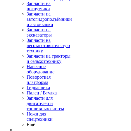
Запчасти на
погрузчики
Запчасти на
автогидроподъёмники
и автовышки
Запчасти на
экскаваторы
Запчасти на
лесозаготовительную
технику
Запчасти на тракторы
и сельхозтехнику
Навесное
оборудование
Поворотная
платформа
Гидравлика
Палец / Втулка
Запчасти для
двигателей и
топливных систем
Ножи для
спецтехники
Ещё