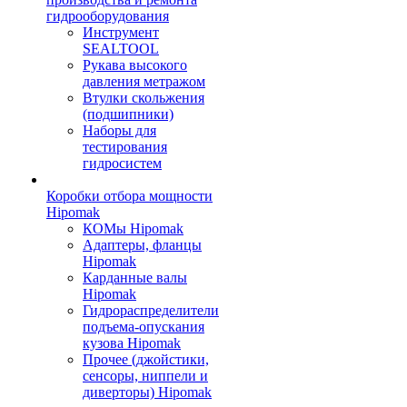
гидрооборудования
Инструмент
SEALTOOL
Рукава высокого
давления метражом
Втулки скольжения
(подшипники)
Наборы для
тестирования
гидросистем
Коробки отбора мощности
Hipomak
КОМы Hipomak
Адаптеры, фланцы
Hipomak
Карданные валы
Hipomak
Гидрораспределители
подъема-опускания
кузова Hipomak
Прочее (джойстики,
сенсоры, ниппели и
диверторы) Hipomak