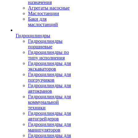
назначения
Агрегаты насосные
Маслостанции
Баки для
маслостанций
Гидроцилиндры
Гидроцилиндры
поршневые
Гидроцилиндры по
типу исполнения
Гидроцилиндры для
экскаваторов
Гидроцилиндры для
погрузчиков
Гидроцилиндры для
автокранов
Гидроцилиндры для
коммунальной
техники
Гидроцилиндры для
автогрейдеров
Гидроцилиндры для
манипуляторов
Гидроцилиндры для