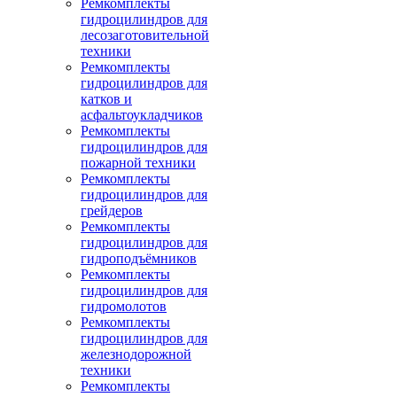
Ремкомплекты
гидроцилиндров для
лесозаготовительной
техники
Ремкомплекты
гидроцилиндров для
катков и
асфальтоукладчиков
Ремкомплекты
гидроцилиндров для
пожарной техники
Ремкомплекты
гидроцилиндров для
грейдеров
Ремкомплекты
гидроцилиндров для
гидроподъёмников
Ремкомплекты
гидроцилиндров для
гидромолотов
Ремкомплекты
гидроцилиндров для
железнодорожной
техники
Ремкомплекты