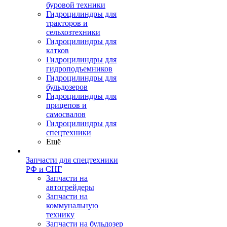
буровой техники
Гидроцилиндры для
тракторов и
сельхозтехники
Гидроцилиндры для
катков
Гидроцилиндры для
гидроподъемников
Гидроцилиндры для
бульдозеров
Гидроцилиндры для
прицепов и
самосвалов
Гидроцилиндры для
спецтехники
Ещё
Запчасти для спецтехники
РФ и СНГ
Запчасти на
автогрейдеры
Запчасти на
коммунальную
технику
Запчасти на бульдозер