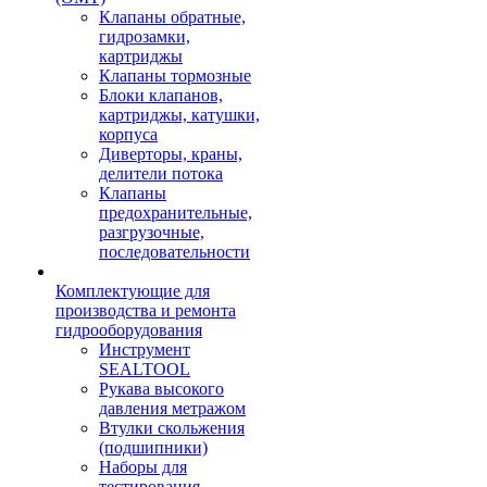
Клапаны обратные,
гидрозамки,
картриджы
Клапаны тормозные
Блоки клапанов,
картриджы, катушки,
корпуса
Диверторы, краны,
делители потока
Клапаны
предохранительные,
разгрузочные,
последовательности
Комплектующие для
производства и ремонта
гидрооборудования
Инструмент
SEALTOOL
Рукава высокого
давления метражом
Втулки скольжения
(подшипники)
Наборы для
тестирования