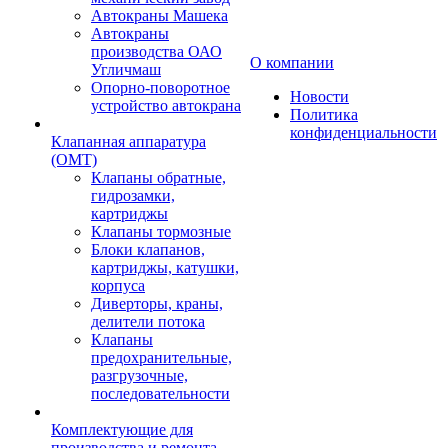
Автокраны Машека
Автокраны
производства ОАО
О компании
Угличмаш
Опорно-поворотное
Новости
устройство автокрана
Политика
конфиденциальности
Клапанная аппаратура
(OMT)
Клапаны обратные,
гидрозамки,
картриджы
Клапаны тормозные
Блоки клапанов,
картриджы, катушки,
корпуса
Диверторы, краны,
делители потока
Клапаны
предохранительные,
разгрузочные,
последовательности
Комплектующие для
производства и ремонта