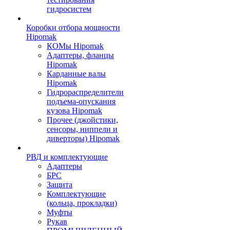
гидросистем
Коробки отбора мощности
Hipomak
КОМы Hipomak
Адаптеры, фланцы
Hipomak
Карданные валы
Hipomak
Гидрораспределители
подъема-опускания
кузова Hipomak
Прочее (джойстики,
сенсоры, ниппели и
диверторы) Hipomak
РВД и комплектующие
Адаптеры
БРС
Защита
Комплектующие
(кольца, прокладки)
Муфты
Рукав