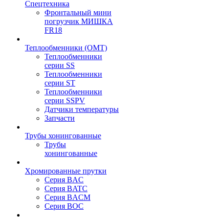
Спецтехника
Фронтальный мини
погрузчик МИШКА
FR18
Теплообменники (OMT)
Теплообменники
серии SS
Теплообменники
серии ST
Теплообменники
серии SSPV
Датчики температуры
Запчасти
Трубы хонингованные
Трубы
хонингованные
Хромированные прутки
Серия BAC
Серия BATC
Серия BACM
Серия BOC