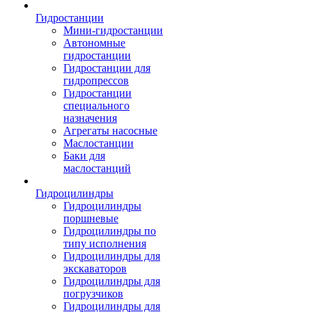
Гидростанции
Мини-гидростанции
Автономные
гидростанции
Гидростанции для
гидропрессов
Гидростанции
специального
назначения
Агрегаты насосные
Маслостанции
Баки для
маслостанций
Гидроцилиндры
Гидроцилиндры
поршневые
Гидроцилиндры по
типу исполнения
Гидроцилиндры для
экскаваторов
Гидроцилиндры для
погрузчиков
Гидроцилиндры для