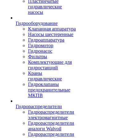
Пластинчатые
гидравлические
насосы
Гидрооборудование
Клапанная аппаратура
Насосы шестеренные
Гидроаппаратура
Гидромотор
Гидронасос
Фильтры
Комплектующие для
гидростанций
Краны
гидравлические
Гидроклапаны
предохранительные
МКПВ
Гидрораспределители
Гидрораспределители
электромагнитные
Гидрораспределители
аналоги Walvoil
Гидрораспределители