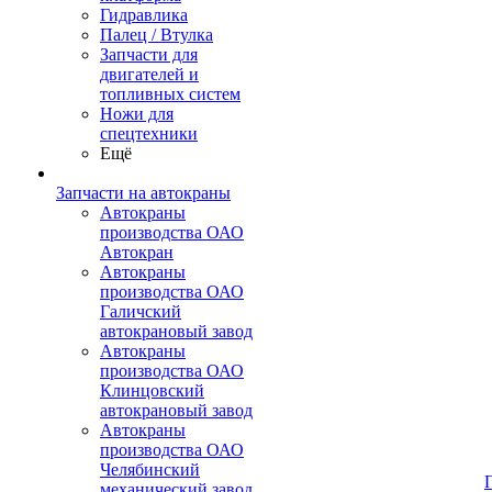
Гидравлика
Палец / Втулка
Запчасти для
двигателей и
топливных систем
Ножи для
спецтехники
Ещё
Запчасти на автокраны
Автокраны
производства ОАО
Автокран
Автокраны
производства ОАО
Галичский
автокрановый завод
Автокраны
производства ОАО
Клинцовский
автокрановый завод
Автокраны
производства ОАО
Челябинский
механический завод