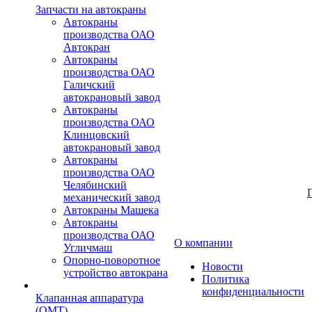
Запчасти на автокраны
Автокраны
производства ОАО
Автокран
Автокраны
производства ОАО
Галичский
автокрановый завод
Автокраны
производства ОАО
Клинцовский
автокрановый завод
Автокраны
производства ОАО
Челябинский
механический завод
Автокраны Машека
Автокраны
производства ОАО
О компании
Угличмаш
Опорно-поворотное
Новости
устройство автокрана
Политика
конфиденциальности
Клапанная аппаратура
(OMT)