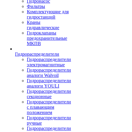
Гидронасос
Фильтры
Комплектующие для
гидростанций
Краны
гидравлические
Гидроклапаны
предохранительные
МКПВ
Гидрораспределители
Гидрораспределители
электромагнитные
Гидрораспределители
аналоги Walvoil
Гидрораспределители
аналоги YOULI
Гидрораспределители
секционные
Гидрораспределители
с плавающим
положением
Гидрораспределители
ручные
Гидрораспределители