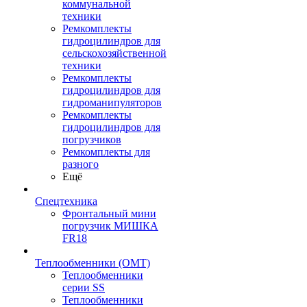
коммунальной
техники
Ремкомплекты
гидроцилиндров для
сельскохозяйственной
техники
Ремкомплекты
гидроцилиндров для
гидроманипуляторов
Ремкомплекты
гидроцилиндров для
погрузчиков
Ремкомплекты для
разного
Ещё
Спецтехника
Фронтальный мини
погрузчик МИШКА
FR18
Теплообменники (OMT)
Теплообменники
серии SS
Теплообменники