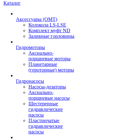
Каталог
Аксессуары (OMT)
Колокола LS-LSE
Комплект муфт ND
Заливные горловины
Гидромоторы
Аксиально-
поршневые моторы
Планетарные
(героторные) моторы
Гидронасосы
Насосы-дозаторы
Аксиально-
поршневые насосы
Шестеренные
гидравлические
насосы
Пластинчатые
гидравлические
насосы