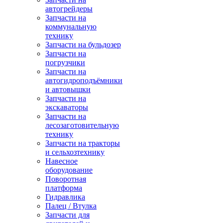
автогрейдеры
Запчасти на
коммунальную
технику
Запчасти на бульдозер
Запчасти на
погрузчики
Запчасти на
автогидроподъёмники
и автовышки
Запчасти на
экскаваторы
Запчасти на
лесозаготовительную
технику
Запчасти на тракторы
и сельхозтехнику
Навесное
оборудование
Поворотная
платформа
Гидравлика
Палец / Втулка
Запчасти для