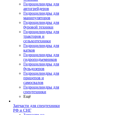
Гидроцилиндры для
автогрейдеров
Гидроцилиндры для
манипуляторов
Гидроцилиндры для
буровой техники
Гидроцилиндры для
тракторов и
сельхозтехники
Гидроцилиндры для
катков
Гидроцилиндры для
гидроподъемников
Гидроцилиндры для
бульдозеров
Гидроцилиндры для
прицепов и
самосвалов
Гидроцилиндры для
спецтехники
Ещё
Запчасти для спецтехники
РФ и СНГ
Запчасти на