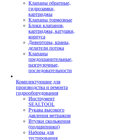
Клапаны обратные,
гидрозамки,
картриджы
Клапаны тормозные
Блоки клапанов,
картриджы, катушки,
корпуса
Диверторы, краны,
делители потока
Клапаны
предохранительные,
разгрузочные,
последовательности
Комплектующие для
производства и ремонта
гидрооборудования
Инструмент
SEALTOOL
Рукава высокого
давления метражом
Втулки скольжения
(подшипники)
Наборы для
тестирования