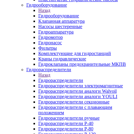
Гидрооборудование
Назад
Гидрооборудование
Клапанная аппаратура
Насосы шестеренные
Гидроаппаратура
Гидромотор
Гидронасос
Фильтры
Комплектующие для гидростанций
Краны гидравлические
Гидроклапаны предохранительные МКПВ
Гидрораспределители
Назад
Гидрораспределители
Гидрораспределители электромагнитные
Гидрораспределители аналоги Walvoil
Гидрораспределители аналоги YOULI
Гидрораспределители секционные
Гидрораспределители с плавающим
положением
Гидрораспределители ручные
Гидрораспределители Р-40
Гидрораспределители Р-80