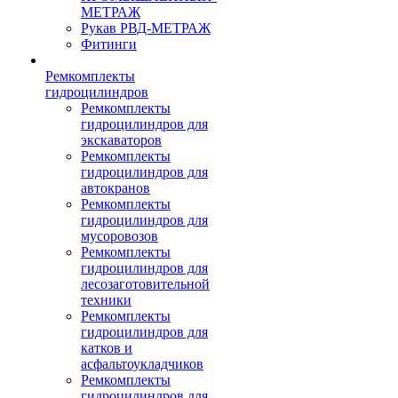
МЕТРАЖ
Рукав РВД-МЕТРАЖ
Фитинги
Ремкомплекты
гидроцилиндров
Ремкомплекты
гидроцилиндров для
экскаваторов
Ремкомплекты
гидроцилиндров для
автокранов
Ремкомплекты
гидроцилиндров для
мусоровозов
Ремкомплекты
гидроцилиндров для
лесозаготовительной
техники
Ремкомплекты
гидроцилиндров для
катков и
асфальтоукладчиков
Ремкомплекты
гидроцилиндров для