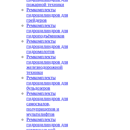
пожарной техники
Ремкомплекты
гидроцилиндров для
грейдеров
Ремкомплекты
гидроцилиндров для
гидроподъёмников
Ремкомплекты
гидроцилиндров для
гидромолотов
Ремкомплекты
гидроцилиндров для
железнодорожной
техники
Ремкомплекты
гидроцилиндров для
бульдозеров
Ремкомплекты
гидроцилиндров для
самосвалов,
полуприцепов и
мультилифтов
Ремкомплекты
гидроцилиндров для
коммунальной