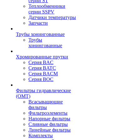
серии ST
Теплообменники
серии SSPV
Датчики температуры
Запчасти
Трубы хонингованные
Трубы
хонингованные
Хромированные прутки
Серия BAC
Серия BATC
Серия BACM
Серия BOC
Фильтры гидравлические
(OMT)
Всасыващющие
фильтры
Фильтроэлементы
Напорные фильтры
Сливные фильтры
Линейные фильтры
Комплекты