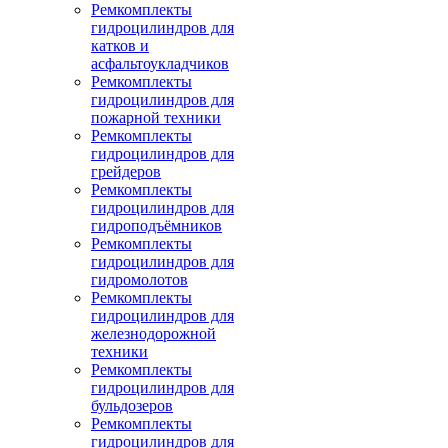
Ремкомплекты
гидроцилиндров для
катков и
асфальтоукладчиков
Ремкомплекты
гидроцилиндров для
пожарной техники
Ремкомплекты
гидроцилиндров для
грейдеров
Ремкомплекты
гидроцилиндров для
гидроподъёмников
Ремкомплекты
гидроцилиндров для
гидромолотов
Ремкомплекты
гидроцилиндров для
железнодорожной
техники
Ремкомплекты
гидроцилиндров для
бульдозеров
Ремкомплекты
гидроцилиндров для