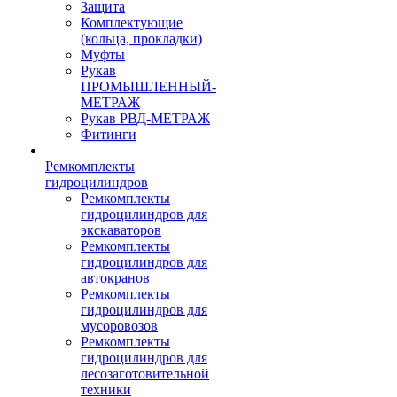
Защита
Комплектующие
(кольца, прокладки)
Муфты
Рукав
ПРОМЫШЛЕННЫЙ-
МЕТРАЖ
Рукав РВД-МЕТРАЖ
Фитинги
Ремкомплекты
гидроцилиндров
Ремкомплекты
гидроцилиндров для
экскаваторов
Ремкомплекты
гидроцилиндров для
автокранов
Ремкомплекты
гидроцилиндров для
мусоровозов
Ремкомплекты
гидроцилиндров для
лесозаготовительной
техники