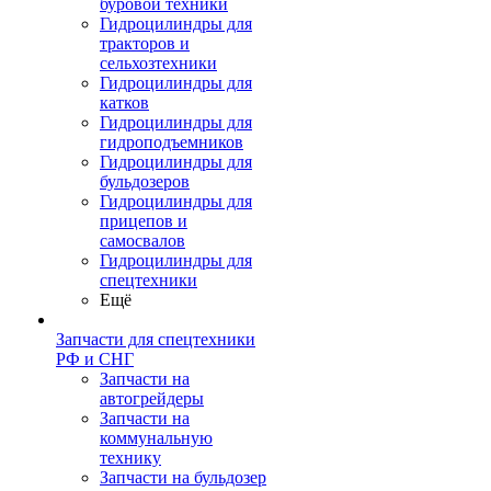
буровой техники
Гидроцилиндры для
тракторов и
сельхозтехники
Гидроцилиндры для
катков
Гидроцилиндры для
гидроподъемников
Гидроцилиндры для
бульдозеров
Гидроцилиндры для
прицепов и
самосвалов
Гидроцилиндры для
спецтехники
Ещё
Запчасти для спецтехники
РФ и СНГ
Запчасти на
автогрейдеры
Запчасти на
коммунальную
технику
Запчасти на бульдозер