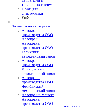
двигателей и
топливных систем
Ножи для
спецтехники
Ещё
Запчасти на автокраны
Автокраны
производства ОАО
Автокран
Автокраны
производства ОАО
Галичский
автокрановый завод
Автокраны
производства ОАО
Клинцовский
автокрановый завод
Автокраны
производства ОАО
Челябинский
механический завод
Автокраны Машека
Автокраны
производства ОАО
О компании