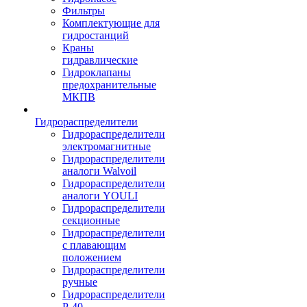
Фильтры
Комплектующие для
гидростанций
Краны
гидравлические
Гидроклапаны
предохранительные
МКПВ
Гидрораспределители
Гидрораспределители
электромагнитные
Гидрораспределители
аналоги Walvoil
Гидрораспределители
аналоги YOULI
Гидрораспределители
секционные
Гидрораспределители
с плавающим
положением
Гидрораспределители
ручные
Гидрораспределители
Р-40