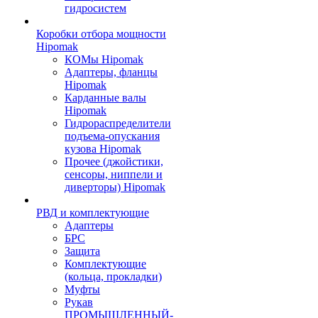
гидросистем
Коробки отбора мощности
Hipomak
КОМы Hipomak
Адаптеры, фланцы
Hipomak
Карданные валы
Hipomak
Гидрораспределители
подъема-опускания
кузова Hipomak
Прочее (джойстики,
сенсоры, ниппели и
диверторы) Hipomak
РВД и комплектующие
Адаптеры
БРС
Защита
Комплектующие
(кольца, прокладки)
Муфты
Рукав
ПРОМЫШЛЕННЫЙ-