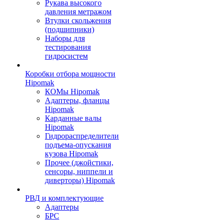
Рукава высокого
давления метражом
Втулки скольжения
(подшипники)
Наборы для
тестирования
гидросистем
Коробки отбора мощности
Hipomak
КОМы Hipomak
Адаптеры, фланцы
Hipomak
Карданные валы
Hipomak
Гидрораспределители
подъема-опускания
кузова Hipomak
Прочее (джойстики,
сенсоры, ниппели и
диверторы) Hipomak
РВД и комплектующие
Адаптеры
БРС