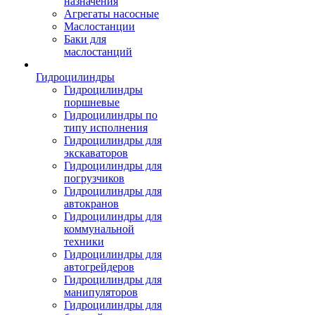
назначения
Агрегаты насосные
Маслостанции
Баки для
маслостанций
Гидроцилиндры
Гидроцилиндры
поршневые
Гидроцилиндры по
типу исполнения
Гидроцилиндры для
экскаваторов
Гидроцилиндры для
погрузчиков
Гидроцилиндры для
автокранов
Гидроцилиндры для
коммунальной
техники
Гидроцилиндры для
автогрейдеров
Гидроцилиндры для
манипуляторов
Гидроцилиндры для