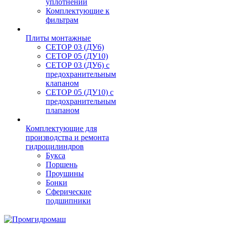
уплотнений
Комплектующие к
фильтрам
Плиты монтажные
CЕТОР 03 (ДУ6)
CЕТОР 05 (ДУ10)
CЕТОР 03 (ДУ6) с
предохранительным
клапаном
CЕТОР 05 (ДУ10) с
предохранительным
плапаном
Комплектующие для
производства и ремонта
гидроцилиндров
Букса
Поршень
Проушины
Бонки
Сферические
подшипники