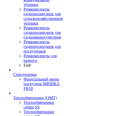
техники
Ремкомплекты
гидроцилиндров для
сельскохозяйственной
техники
Ремкомплекты
гидроцилиндров для
гидроманипуляторов
Ремкомплекты
гидроцилиндров для
погрузчиков
Ремкомплекты для
разного
Ещё
Спецтехника
Фронтальный мини
погрузчик МИШКА
FR18
Теплообменники (OMT)
Теплообменники
серии SS
Теплообменники