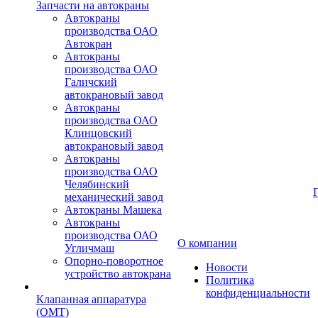
Запчасти на автокраны
Автокраны
производства ОАО
Автокран
Автокраны
производства ОАО
Галичский
автокрановый завод
Автокраны
производства ОАО
Клинцовский
автокрановый завод
Автокраны
производства ОАО
Челябинский
механический завод
Автокраны Машека
Автокраны
производства ОАО
О компании
Угличмаш
Опорно-поворотное
Новости
устройство автокрана
Политика
конфиденциальности
Клапанная аппаратура
(OMT)