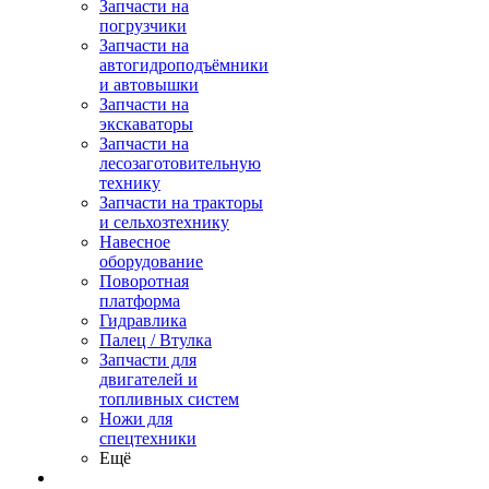
Запчасти на
погрузчики
Запчасти на
автогидроподъёмники
и автовышки
Запчасти на
экскаваторы
Запчасти на
лесозаготовительную
технику
Запчасти на тракторы
и сельхозтехнику
Навесное
оборудование
Поворотная
платформа
Гидравлика
Палец / Втулка
Запчасти для
двигателей и
топливных систем
Ножи для
спецтехники
Ещё