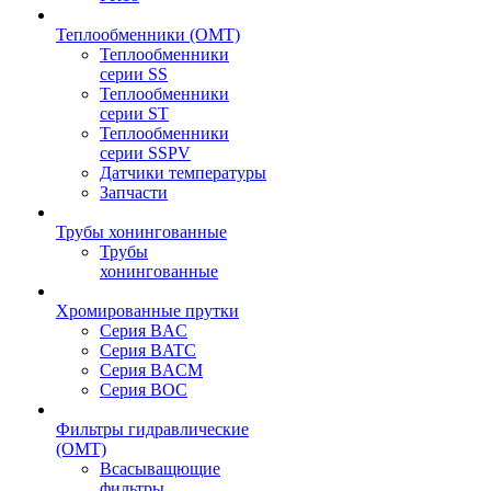
Теплообменники (OMT)
Теплообменники
серии SS
Теплообменники
серии ST
Теплообменники
серии SSPV
Датчики температуры
Запчасти
Трубы хонингованные
Трубы
хонингованные
Хромированные прутки
Серия BAC
Серия BATC
Серия BACM
Серия BOC
Фильтры гидравлические
(OMT)
Всасыващющие
фильтры