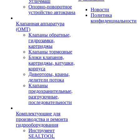
Угличмаш
Опорно-поворотное
Новости
устройство автокрана
Политика
конфиденциальности
Клапанная аппаратура
(OMT)
Клапаны обратные,
гидрозамки,
картриджы
Клапаны тормозные
Блоки клапанов,
картриджы, катушки,
корпуса
Диверторы, краны,
делители потока
Клапаны
предохранительные,
разгрузочные,
последовательности
Комплектующие для
производства и ремонта
гидрооборудования
Инструмент
SEALTOOL