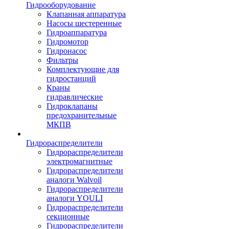
Гидрооборудование
Клапанная аппаратура
Насосы шестеренные
Гидроаппаратура
Гидромотор
Гидронасос
Фильтры
Комплектующие для
гидростанций
Краны
гидравлические
Гидроклапаны
предохранительные
МКПВ
Гидрораспределители
Гидрораспределители
электромагнитные
Гидрораспределители
аналоги Walvoil
Гидрораспределители
аналоги YOULI
Гидрораспределители
секционные
Гидрораспределители