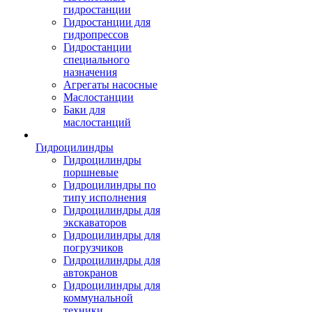
гидростанции
Гидростанции для
гидропрессов
Гидростанции
специального
назначения
Агрегаты насосные
Маслостанции
Баки для
маслостанций
Гидроцилиндры
Гидроцилиндры
поршневые
Гидроцилиндры по
типу исполнения
Гидроцилиндры для
экскаваторов
Гидроцилиндры для
погрузчиков
Гидроцилиндры для
автокранов
Гидроцилиндры для
коммунальной
техники