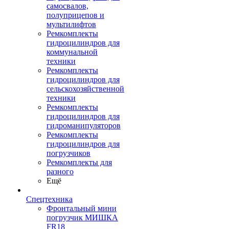
самосвалов,
полуприцепов и
мультилифтов
Ремкомплекты
гидроцилиндров для
коммунальной
техники
Ремкомплекты
гидроцилиндров для
сельскохозяйственной
техники
Ремкомплекты
гидроцилиндров для
гидроманипуляторов
Ремкомплекты
гидроцилиндров для
погрузчиков
Ремкомплекты для
разного
Ещё
Спецтехника
Фронтальный мини
погрузчик МИШКА
FR18