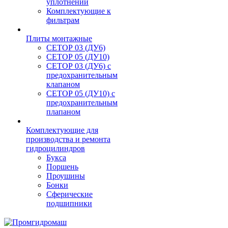
уплотнений
Комплектующие к
фильтрам
Плиты монтажные
CЕТОР 03 (ДУ6)
CЕТОР 05 (ДУ10)
CЕТОР 03 (ДУ6) с
предохранительным
клапаном
CЕТОР 05 (ДУ10) с
предохранительным
плапаном
Комплектующие для
производства и ремонта
гидроцилиндров
Букса
Поршень
Проушины
Бонки
Сферические
подшипники