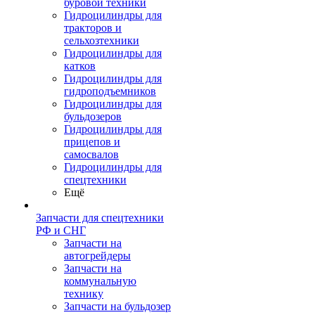
буровой техники
Гидроцилиндры для
тракторов и
сельхозтехники
Гидроцилиндры для
катков
Гидроцилиндры для
гидроподъемников
Гидроцилиндры для
бульдозеров
Гидроцилиндры для
прицепов и
самосвалов
Гидроцилиндры для
спецтехники
Ещё
Запчасти для спецтехники
РФ и СНГ
Запчасти на
автогрейдеры
Запчасти на
коммунальную
технику
Запчасти на бульдозер