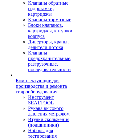
Клапаны обратные,
гидрозамки,
картриджы
Клапаны тормозные
Блоки клапанов,
картриджы, катушки,
корпуса
Диверторы, краны,
делители потока
Клапаны
предохранительные,
разгрузочные,
последовательности
Комплектующие для
производства и ремонта
гидрооборудования
Инструмент
SEALTOOL
Рукава высокого
давления метражом
Втулки скольжения
(подшипники)
Наборы для
тестирования