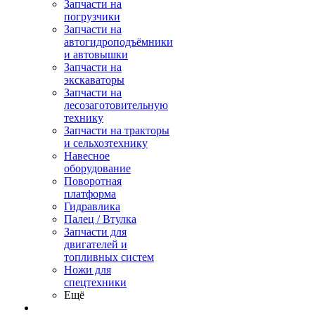
Запчасти на
погрузчики
Запчасти на
автогидроподъёмники
и автовышки
Запчасти на
экскаваторы
Запчасти на
лесозаготовительную
технику
Запчасти на тракторы
и сельхозтехнику
Навесное
оборудование
Поворотная
платформа
Гидравлика
Палец / Втулка
Запчасти для
двигателей и
топливных систем
Ножи для
спецтехники
Ещё