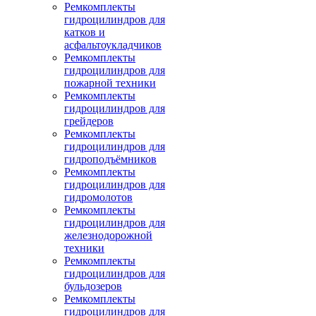
Ремкомплекты
гидроцилиндров для
катков и
асфальтоукладчиков
Ремкомплекты
гидроцилиндров для
пожарной техники
Ремкомплекты
гидроцилиндров для
грейдеров
Ремкомплекты
гидроцилиндров для
гидроподъёмников
Ремкомплекты
гидроцилиндров для
гидромолотов
Ремкомплекты
гидроцилиндров для
железнодорожной
техники
Ремкомплекты
гидроцилиндров для
бульдозеров
Ремкомплекты
гидроцилиндров для