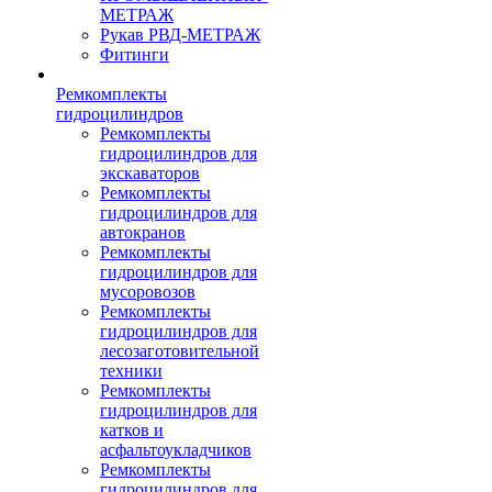
МЕТРАЖ
Рукав РВД-МЕТРАЖ
Фитинги
Ремкомплекты
гидроцилиндров
Ремкомплекты
гидроцилиндров для
экскаваторов
Ремкомплекты
гидроцилиндров для
автокранов
Ремкомплекты
гидроцилиндров для
мусоровозов
Ремкомплекты
гидроцилиндров для
лесозаготовительной
техники
Ремкомплекты
гидроцилиндров для
катков и
асфальтоукладчиков
Ремкомплекты
гидроцилиндров для