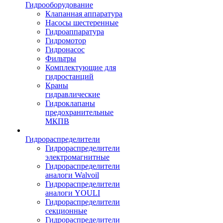
Гидрооборудование
Клапанная аппаратура
Насосы шестеренные
Гидроаппаратура
Гидромотор
Гидронасос
Фильтры
Комплектующие для
гидростанций
Краны
гидравлические
Гидроклапаны
предохранительные
МКПВ
Гидрораспределители
Гидрораспределители
электромагнитные
Гидрораспределители
аналоги Walvoil
Гидрораспределители
аналоги YOULI
Гидрораспределители
секционные
Гидрораспределители