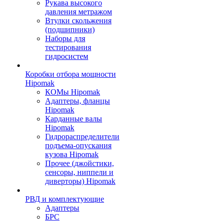
Рукава высокого
давления метражом
Втулки скольжения
(подшипники)
Наборы для
тестирования
гидросистем
Коробки отбора мощности
Hipomak
КОМы Hipomak
Адаптеры, фланцы
Hipomak
Карданные валы
Hipomak
Гидрораспределители
подъема-опускания
кузова Hipomak
Прочее (джойстики,
сенсоры, ниппели и
диверторы) Hipomak
РВД и комплектующие
Адаптеры
БРС