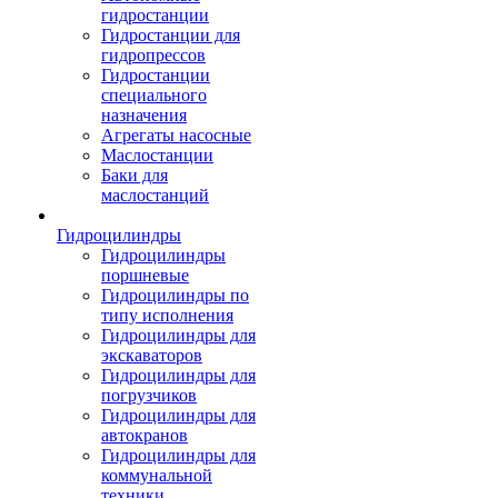
гидростанции
Гидростанции для
гидропрессов
Гидростанции
специального
назначения
Агрегаты насосные
Маслостанции
Баки для
маслостанций
Гидроцилиндры
Гидроцилиндры
поршневые
Гидроцилиндры по
типу исполнения
Гидроцилиндры для
экскаваторов
Гидроцилиндры для
погрузчиков
Гидроцилиндры для
автокранов
Гидроцилиндры для
коммунальной
техники