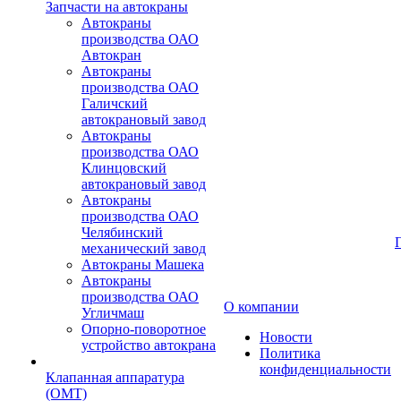
Запчасти на автокраны
Автокраны
производства ОАО
Автокран
Автокраны
производства ОАО
Галичский
автокрановый завод
Автокраны
производства ОАО
Клинцовский
автокрановый завод
Автокраны
производства ОАО
Челябинский
механический завод
Автокраны Машека
Автокраны
производства ОАО
О компании
Угличмаш
Опорно-поворотное
Новости
устройство автокрана
Политика
конфиденциальности
Клапанная аппаратура
(OMT)