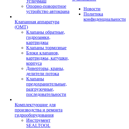
Угличмаш
Опорно-поворотное
Новости
устройство автокрана
Политика
конфиденциальности
Клапанная аппаратура
(OMT)
Клапаны обратные,
гидрозамки,
картриджы
Клапаны тормозные
Блоки клапанов,
картриджы, катушки,
корпуса
Диверторы, краны,
делители потока
Клапаны
предохранительные,
разгрузочные,
последовательности
Комплектующие для
производства и ремонта
гидрооборудования
Инструмент
SEALTOOL