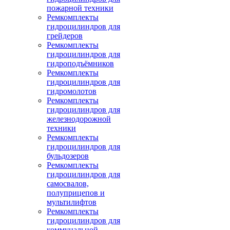
пожарной техники
Ремкомплекты
гидроцилиндров для
грейдеров
Ремкомплекты
гидроцилиндров для
гидроподъёмников
Ремкомплекты
гидроцилиндров для
гидромолотов
Ремкомплекты
гидроцилиндров для
железнодорожной
техники
Ремкомплекты
гидроцилиндров для
бульдозеров
Ремкомплекты
гидроцилиндров для
самосвалов,
полуприцепов и
мультилифтов
Ремкомплекты
гидроцилиндров для
коммунальной