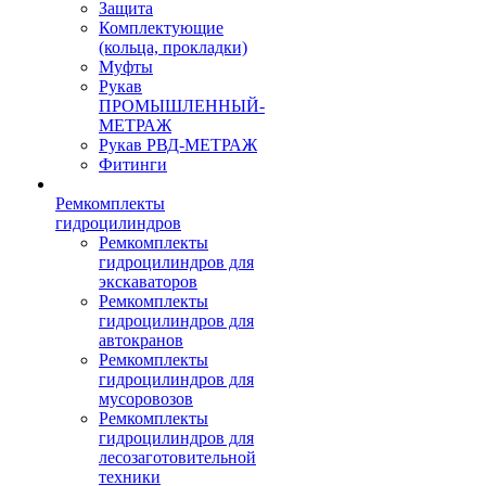
Защита
Комплектующие
(кольца, прокладки)
Муфты
Рукав
ПРОМЫШЛЕННЫЙ-
МЕТРАЖ
Рукав РВД-МЕТРАЖ
Фитинги
Ремкомплекты
гидроцилиндров
Ремкомплекты
гидроцилиндров для
экскаваторов
Ремкомплекты
гидроцилиндров для
автокранов
Ремкомплекты
гидроцилиндров для
мусоровозов
Ремкомплекты
гидроцилиндров для
лесозаготовительной
техники