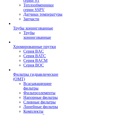
серии ST
Теплообменники
серии SSPV
Датчики температуры
Запчасти
Трубы хонингованные
Трубы
хонингованные
Хромированные прутки
Серия BAC
Серия BATC
Серия BACM
Серия BOC
Фильтры гидравлические
(OMT)
Всасыващющие
фильтры
Фильтроэлементы
Напорные фильтры
Сливные фильтры
Линейные фильтры
Комплекты