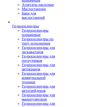
назначения
Агрегаты насосные
Маслостанции
Баки для
маслостанций
Гидроцилиндры
Гидроцилиндры
поршневые
Гидроцилиндры по
типу исполнения
Гидроцилиндры для
экскаваторов
Гидроцилиндры для
погрузчиков
Гидроцилиндры для
автокранов
Гидроцилиндры для
коммунальной
техники
Гидроцилиндры для
автогрейдеров
Гидроцилиндры для
манипуляторов
Гидроцилиндры для