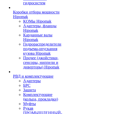
гидросистем
Коробки отбора мощности
Hipomak
КОМы Hipomak
Адаптеры, фланцы
Hipomak
Карданные валы
Hipomak
Гидрораспределители
подъема-опускания
кузова Hipomak
Прочее (джойстики,
сенсоры, ниппели и
диверторы) Hipomak
РВД и комплектующие
Адаптеры
БРС
Защита
Комплектующие
(кольца, прокладки)
Муфты
Рукав
ПРОМЫШЛЕННЫЙ-