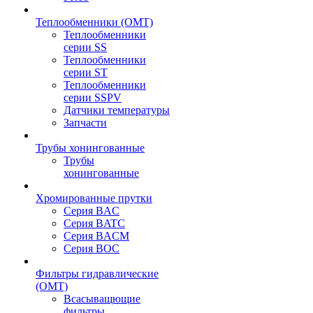
Теплообменники (OMT)
Теплообменники
серии SS
Теплообменники
серии ST
Теплообменники
серии SSPV
Датчики температуры
Запчасти
Трубы хонингованные
Трубы
хонингованные
Хромированные прутки
Серия BAC
Серия BATC
Серия BACM
Серия BOC
Фильтры гидравлические
(OMT)
Всасыващющие
фильтры