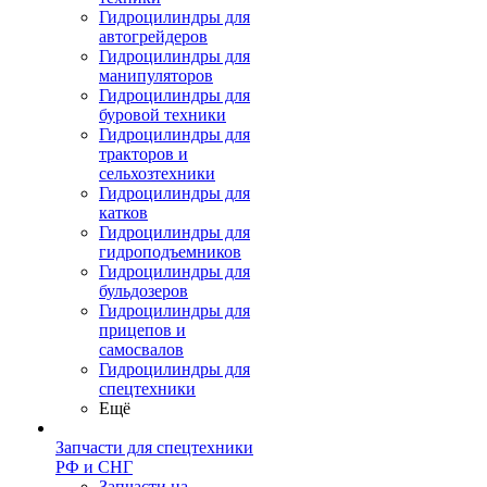
Гидроцилиндры для
автогрейдеров
Гидроцилиндры для
манипуляторов
Гидроцилиндры для
буровой техники
Гидроцилиндры для
тракторов и
сельхозтехники
Гидроцилиндры для
катков
Гидроцилиндры для
гидроподъемников
Гидроцилиндры для
бульдозеров
Гидроцилиндры для
прицепов и
самосвалов
Гидроцилиндры для
спецтехники
Ещё
Запчасти для спецтехники
РФ и СНГ
Запчасти на