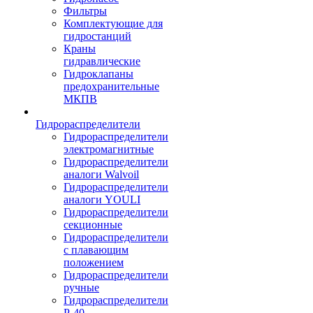
Фильтры
Комплектующие для
гидростанций
Краны
гидравлические
Гидроклапаны
предохранительные
МКПВ
Гидрораспределители
Гидрораспределители
электромагнитные
Гидрораспределители
аналоги Walvoil
Гидрораспределители
аналоги YOULI
Гидрораспределители
секционные
Гидрораспределители
с плавающим
положением
Гидрораспределители
ручные
Гидрораспределители
Р-40