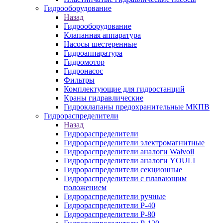
Гидрооборудование
Назад
Гидрооборудование
Клапанная аппаратура
Насосы шестеренные
Гидроаппаратура
Гидромотор
Гидронасос
Фильтры
Комплектующие для гидростанций
Краны гидравлические
Гидроклапаны предохранительные МКПВ
Гидрораспределители
Назад
Гидрораспределители
Гидрораспределители электромагнитные
Гидрораспределители аналоги Walvoil
Гидрораспределители аналоги YOULI
Гидрораспределители секционные
Гидрораспределители с плавающим
положением
Гидрораспределители ручные
Гидрораспределители Р-40
Гидрораспределители Р-80