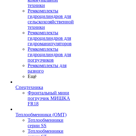
техники
Ремкомплекты
гидроцилиндров для
сельскохозяйственной
техники
Ремкомплекты
гидроцилиндров для
гидроманипуляторов
Ремкомплекты
гидроцилиндров для
погрузчиков
Ремкомплекты для
разного
Ещё
Спецтехника
Фронтальный мини
погрузчик МИШКА
FR18
Теплообменники (OMT)
Теплообменники
серии SS
Теплообменники