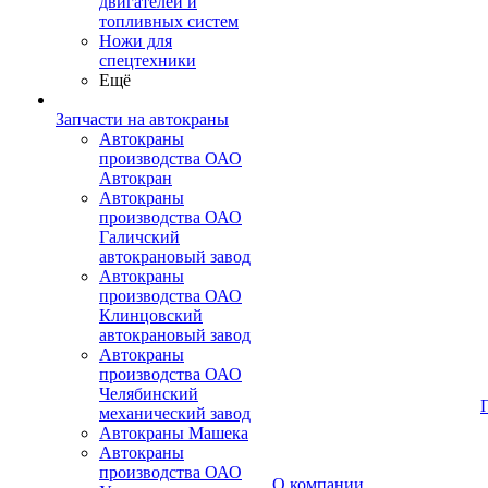
двигателей и
топливных систем
Ножи для
спецтехники
Ещё
Запчасти на автокраны
Автокраны
производства ОАО
Автокран
Автокраны
производства ОАО
Галичский
автокрановый завод
Автокраны
производства ОАО
Клинцовский
автокрановый завод
Автокраны
производства ОАО
Челябинский
механический завод
Автокраны Машека
Автокраны
производства ОАО
О компании