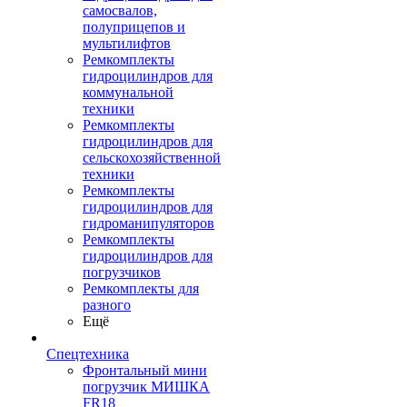
самосвалов,
полуприцепов и
мультилифтов
Ремкомплекты
гидроцилиндров для
коммунальной
техники
Ремкомплекты
гидроцилиндров для
сельскохозяйственной
техники
Ремкомплекты
гидроцилиндров для
гидроманипуляторов
Ремкомплекты
гидроцилиндров для
погрузчиков
Ремкомплекты для
разного
Ещё
Спецтехника
Фронтальный мини
погрузчик МИШКА
FR18