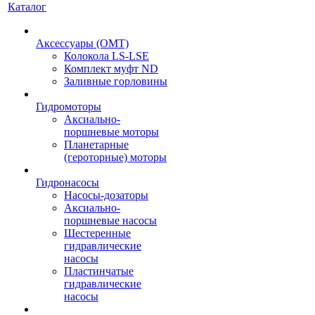
Каталог
Аксессуары (OMT)
Колокола LS-LSE
Комплект муфт ND
Заливные горловины
Гидромоторы
Аксиально-
поршневые моторы
Планетарные
(героторные) моторы
Гидронасосы
Насосы-дозаторы
Аксиально-
поршневые насосы
Шестеренные
гидравлические
насосы
Пластинчатые
гидравлические
насосы