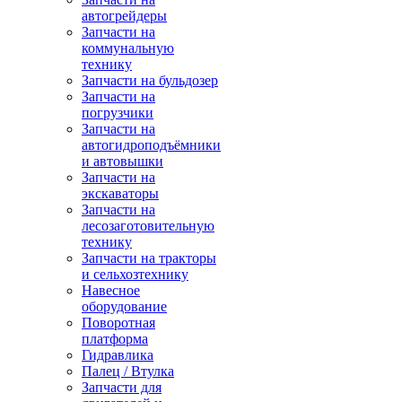
автогрейдеры
Запчасти на
коммунальную
технику
Запчасти на бульдозер
Запчасти на
погрузчики
Запчасти на
автогидроподъёмники
и автовышки
Запчасти на
экскаваторы
Запчасти на
лесозаготовительную
технику
Запчасти на тракторы
и сельхозтехнику
Навесное
оборудование
Поворотная
платформа
Гидравлика
Палец / Втулка
Запчасти для