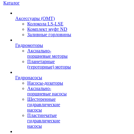
Каталог
Аксессуары (OMT)
Колокола LS-LSE
Комплект муфт ND
Заливные горловины
Гидромоторы
Аксиально-
поршневые моторы
Планетарные
(героторные) моторы
Гидронасосы
Насосы-дозаторы
Аксиально-
поршневые насосы
Шестеренные
гидравлические
насосы
Пластинчатые
гидравлические
насосы