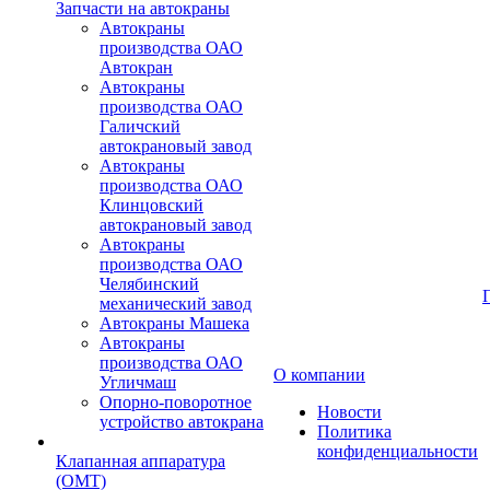
Запчасти на автокраны
Автокраны
производства ОАО
Автокран
Автокраны
производства ОАО
Галичский
автокрановый завод
Автокраны
производства ОАО
Клинцовский
автокрановый завод
Автокраны
производства ОАО
Челябинский
механический завод
Автокраны Машека
Автокраны
производства ОАО
О компании
Угличмаш
Опорно-поворотное
Новости
устройство автокрана
Политика
конфиденциальности
Клапанная аппаратура
(OMT)