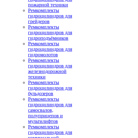
пожарной техники
Ремкомплекты
гидроцилиндров для
грейдеров
Ремкомплекты
гидроцилиндров для
гидроподъёмников
Ремкомплекты
гидроцилиндров для
гидромолотов
Ремкомплекты
гидроцилиндров для
железнодорожной
техники
Ремкомплекты
гидроцилиндров для
бульдозеров
Ремкомплекты
гидроцилиндров для
самосвалов,
полуприцепов и
мультилифтов
Ремкомплекты
гидроцилиндров для
коммунальной