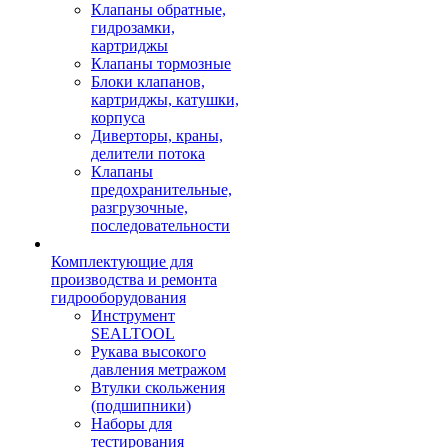
Клапаны обратные,
гидрозамки,
картриджы
Клапаны тормозные
Блоки клапанов,
картриджы, катушки,
корпуса
Диверторы, краны,
делители потока
Клапаны
предохранительные,
разгрузочные,
последовательности
Комплектующие для
производства и ремонта
гидрооборудования
Инструмент
SEALTOOL
Рукава высокого
давления метражом
Втулки скольжения
(подшипники)
Наборы для
тестирования