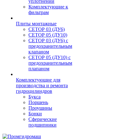
уплотнений
Комплектующие к
фильтрам
Плиты монтажные
CЕТОР 03 (ДУ6)
CЕТОР 05 (ДУ10)
CЕТОР 03 (ДУ6) с
предохранительным
клапаном
CЕТОР 05 (ДУ10) с
предохранительным
плапаном
Комплектующие для
производства и ремонта
гидроцилиндров
Букса
Поршень
Проушины
Бонки
Сферические
подшипники