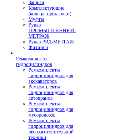
Защита
Комплектующие
(кольца, прокладки)
Муфты
Рукав
ПРОМЫШЛЕННЫЙ-
МЕТРАЖ
Рукав РВД-МЕТРАЖ
Фитинги
Ремкомплекты
гидроцилиндров
Ремкомплекты
гидроцилиндров для
экскаваторов
Ремкомплекты
гидроцилиндров для
автокранов
Ремкомплекты
гидроцилиндров для
мусоровозов
Ремкомплекты
гидроцилиндров для
лесозаготовительной
техники