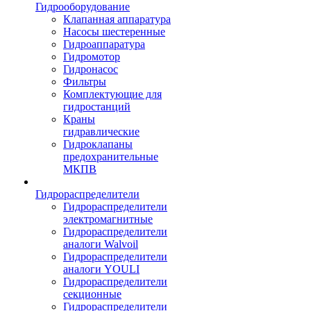
Гидрооборудование
Клапанная аппаратура
Насосы шестеренные
Гидроаппаратура
Гидромотор
Гидронасос
Фильтры
Комплектующие для
гидростанций
Краны
гидравлические
Гидроклапаны
предохранительные
МКПВ
Гидрораспределители
Гидрораспределители
электромагнитные
Гидрораспределители
аналоги Walvoil
Гидрораспределители
аналоги YOULI
Гидрораспределители
секционные
Гидрораспределители