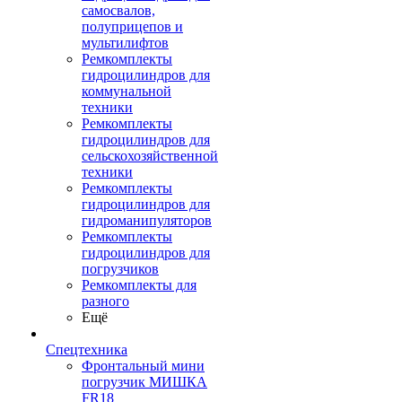
самосвалов,
полуприцепов и
мультилифтов
Ремкомплекты
гидроцилиндров для
коммунальной
техники
Ремкомплекты
гидроцилиндров для
сельскохозяйственной
техники
Ремкомплекты
гидроцилиндров для
гидроманипуляторов
Ремкомплекты
гидроцилиндров для
погрузчиков
Ремкомплекты для
разного
Ещё
Спецтехника
Фронтальный мини
погрузчик МИШКА
FR18