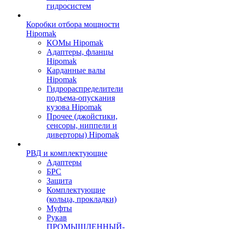
гидросистем
Коробки отбора мощности
Hipomak
КОМы Hipomak
Адаптеры, фланцы
Hipomak
Карданные валы
Hipomak
Гидрораспределители
подъема-опускания
кузова Hipomak
Прочее (джойстики,
сенсоры, ниппели и
диверторы) Hipomak
РВД и комплектующие
Адаптеры
БРС
Защита
Комплектующие
(кольца, прокладки)
Муфты
Рукав
ПРОМЫШЛЕННЫЙ-