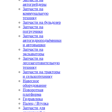
автогрейдеры
Запчасти на
коммунальную
технику
Запчасти на бульдозер
Запчасти на
погрузчики
Запчасти на
автогидроподъёмники
и автовышки
Запчасти на
экскаваторы
Запчасти на
лесозаготовительную
технику
Запчасти на тракторы
и сельхозтехнику
Навесное
оборудование
Поворотная
платформа
Гидравлика
Палец / Втулка
Запчасти для