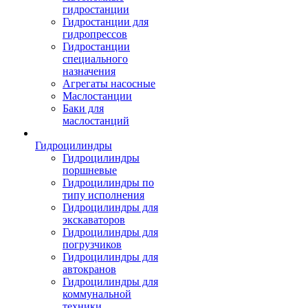
гидростанции
Гидростанции для
гидропрессов
Гидростанции
специального
назначения
Агрегаты насосные
Маслостанции
Баки для
маслостанций
Гидроцилиндры
Гидроцилиндры
поршневые
Гидроцилиндры по
типу исполнения
Гидроцилиндры для
экскаваторов
Гидроцилиндры для
погрузчиков
Гидроцилиндры для
автокранов
Гидроцилиндры для
коммунальной
техники