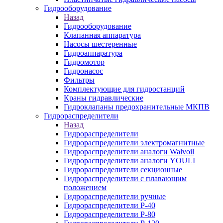
Гидрооборудование
Назад
Гидрооборудование
Клапанная аппаратура
Насосы шестеренные
Гидроаппаратура
Гидромотор
Гидронасос
Фильтры
Комплектующие для гидростанций
Краны гидравлические
Гидроклапаны предохранительные МКПВ
Гидрораспределители
Назад
Гидрораспределители
Гидрораспределители электромагнитные
Гидрораспределители аналоги Walvoil
Гидрораспределители аналоги YOULI
Гидрораспределители секционные
Гидрораспределители с плавающим
положением
Гидрораспределители ручные
Гидрораспределители Р-40
Гидрораспределители Р-80