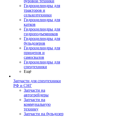
буровой техники
Гидроцилиндры для
тракторов и
сельхозтехники
Гидроцилиндры для
катков
Гидроцилиндры для
гидроподъемников
Гидроцилиндры для
бульдозеров
Гидроцилиндры для
прицепов и
самосвалов
Гидроцилиндры для
спецтехники
Ещё
Запчасти для спецтехники
РФ и СНГ
Запчасти на
автогрейдеры
Запчасти на
коммунальную
технику
Запчасти на бульдозер