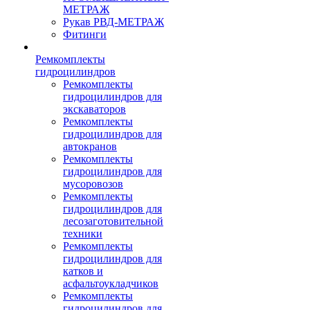
МЕТРАЖ
Рукав РВД-МЕТРАЖ
Фитинги
Ремкомплекты
гидроцилиндров
Ремкомплекты
гидроцилиндров для
экскаваторов
Ремкомплекты
гидроцилиндров для
автокранов
Ремкомплекты
гидроцилиндров для
мусоровозов
Ремкомплекты
гидроцилиндров для
лесозаготовительной
техники
Ремкомплекты
гидроцилиндров для
катков и
асфальтоукладчиков
Ремкомплекты
гидроцилиндров для