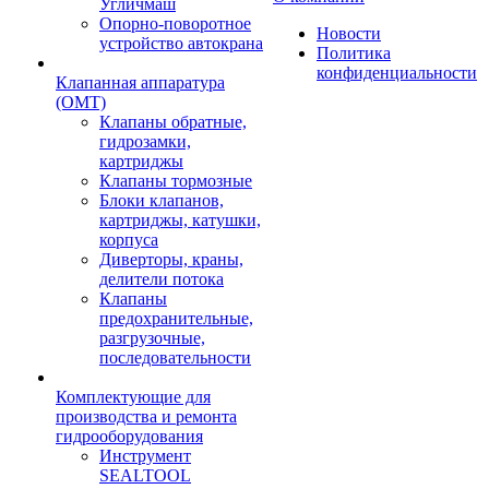
Угличмаш
Опорно-поворотное
Новости
устройство автокрана
Политика
конфиденциальности
Клапанная аппаратура
(OMT)
Клапаны обратные,
гидрозамки,
картриджы
Клапаны тормозные
Блоки клапанов,
картриджы, катушки,
корпуса
Диверторы, краны,
делители потока
Клапаны
предохранительные,
разгрузочные,
последовательности
Комплектующие для
производства и ремонта
гидрооборудования
Инструмент
SEALTOOL