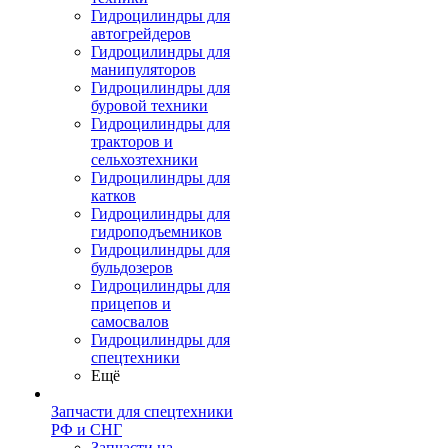
Гидроцилиндры для
автогрейдеров
Гидроцилиндры для
манипуляторов
Гидроцилиндры для
буровой техники
Гидроцилиндры для
тракторов и
сельхозтехники
Гидроцилиндры для
катков
Гидроцилиндры для
гидроподъемников
Гидроцилиндры для
бульдозеров
Гидроцилиндры для
прицепов и
самосвалов
Гидроцилиндры для
спецтехники
Ещё
Запчасти для спецтехники
РФ и СНГ
Запчасти на