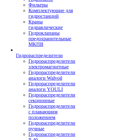
Фильтры
Комплектующие для
гидростанций
Краны
гидравлические
Гидроклапаны
предохранительные
МКПВ
Гидрораспределители
Гидрораспределители
электромагнитные
Гидрораспределители
аналоги Walvoil
Гидрораспределители
аналоги YOULI
Гидрораспределители
секционные
Гидрораспределители
с плавающим
положением
Гидрораспределители
ручные
Гидрораспределители
Р-40