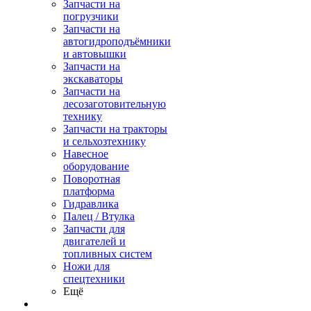
Запчасти на
погрузчики
Запчасти на
автогидроподъёмники
и автовышки
Запчасти на
экскаваторы
Запчасти на
лесозаготовительную
технику
Запчасти на тракторы
и сельхозтехнику
Навесное
оборудование
Поворотная
платформа
Гидравлика
Палец / Втулка
Запчасти для
двигателей и
топливных систем
Ножи для
спецтехники
Ещё