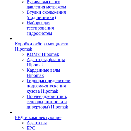
Рукава высокого
давления метражом
Втулки скольжения
(подшипники)
Наборы для
тестирования
гидросистем
Коробки отбора мощности
Hipomak
КОМы Hipomak
Адаптеры, фланцы
Hipomak
Карданные валы
Hipomak
Гидрораспределители
подъема-опускания
кузова Hipomak
Прочее (джойстики,
сенсоры, ниппели и
диверторы) Hipomak
РВД и комплектующие
Адаптеры
БРС