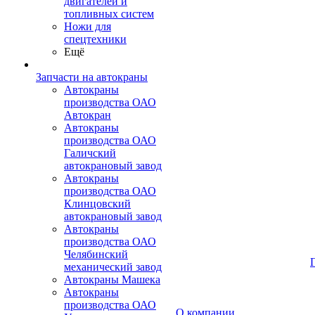
двигателей и
топливных систем
Ножи для
спецтехники
Ещё
Запчасти на автокраны
Автокраны
производства ОАО
Автокран
Автокраны
производства ОАО
Галичский
автокрановый завод
Автокраны
производства ОАО
Клинцовский
автокрановый завод
Автокраны
производства ОАО
Челябинский
механический завод
Автокраны Машека
Автокраны
производства ОАО
О компании