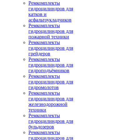
Ремкомплекты
гидроцилиндров для
катков и
асфальтоукладчиков
Ремкомплекты
гидроцилиндров для
пожарной техники
Ремкомплекты
гидроцилиндров для
грейдеров
Ремкомплекты
гидроцилиндров для
гидроподъёмников
Ремкомплекты
гидроцилиндров для
гидромолотов
Ремкомплекты
гидроцилиндров для
железнодорожной
техники
Ремкомплекты
гидроцилиндров для
бульдозеров
Ремкомплекты
гидроцилиндров для