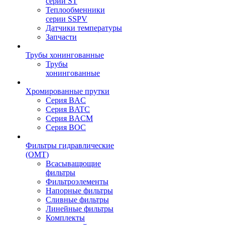
серии ST
Теплообменники
серии SSPV
Датчики температуры
Запчасти
Трубы хонингованные
Трубы
хонингованные
Хромированные прутки
Серия BAC
Серия BATC
Серия BACM
Серия BOC
Фильтры гидравлические
(OMT)
Всасыващющие
фильтры
Фильтроэлементы
Напорные фильтры
Сливные фильтры
Линейные фильтры
Комплекты