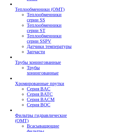
Теплообменники (OMT)
Теплообменники
серии SS
Теплообменники
серии ST
Теплообменники
серии SSPV
Датчики температуры
Запчасти
Трубы хонингованные
Трубы
хонингованные
Хромированные прутки
Серия BAC
Серия BATC
Серия BACM
Серия BOC
Фильтры гидравлические
(OMT)
Всасыващющие
фильтры