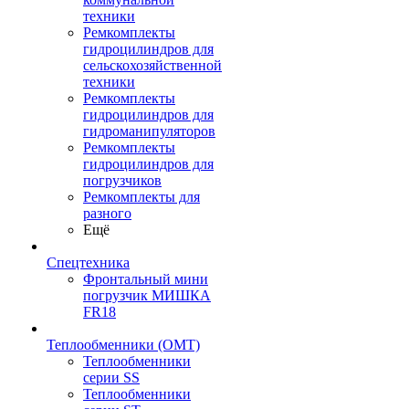
техники
Ремкомплекты
гидроцилиндров для
сельскохозяйственной
техники
Ремкомплекты
гидроцилиндров для
гидроманипуляторов
Ремкомплекты
гидроцилиндров для
погрузчиков
Ремкомплекты для
разного
Ещё
Спецтехника
Фронтальный мини
погрузчик МИШКА
FR18
Теплообменники (OMT)
Теплообменники
серии SS
Теплообменники