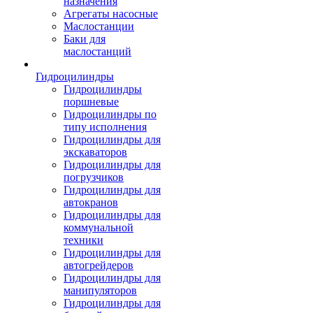
назначения
Агрегаты насосные
Маслостанции
Баки для
маслостанций
Гидроцилиндры
Гидроцилиндры
поршневые
Гидроцилиндры по
типу исполнения
Гидроцилиндры для
экскаваторов
Гидроцилиндры для
погрузчиков
Гидроцилиндры для
автокранов
Гидроцилиндры для
коммунальной
техники
Гидроцилиндры для
автогрейдеров
Гидроцилиндры для
манипуляторов
Гидроцилиндры для