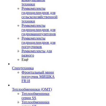
техники
Ремкомплекты
гидроцилиндров для
сельскохозяйственной
техники
Ремкомплекты
гидроцилиндров для
гидроманипуляторов
Ремкомплекты
гидроцилиндров для
погрузчиков
Ремкомплекты для
разного
Ещё
Спецтехника
Фронтальный мини
погрузчик МИШКА
FR18
Теплообменники (OMT)
Теплообменники
серии SS
Теплообменники