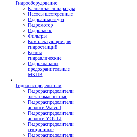
Гидрооборудование
Клапанная аппаратура
Насосы шестеренные
Гидроаппаратура
Гидромотор
Гидронасос
Фильтры
Комплектующие для
гидростанций
Краны
гидравлические
Гидроклапаны
предохранительные
МКПВ
Гидрораспределители
Гидрораспределители
электромагнитные
Гидрораспределители
аналоги Walvoil
Гидрораспределители
аналоги YOULI
Гидрораспределители
секционные
Гидрораспределители