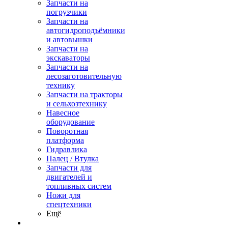
Запчасти на
погрузчики
Запчасти на
автогидроподъёмники
и автовышки
Запчасти на
экскаваторы
Запчасти на
лесозаготовительную
технику
Запчасти на тракторы
и сельхозтехнику
Навесное
оборудование
Поворотная
платформа
Гидравлика
Палец / Втулка
Запчасти для
двигателей и
топливных систем
Ножи для
спецтехники
Ещё