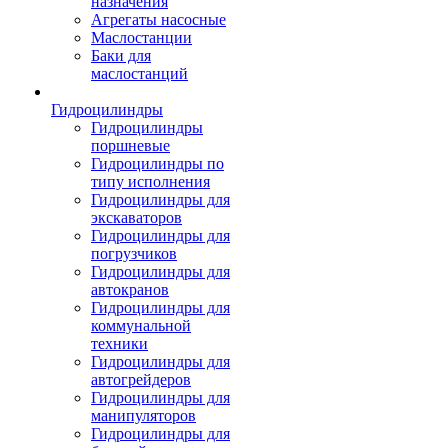
назначения
Агрегаты насосные
Маслостанции
Баки для
маслостанций
Гидроцилиндры
Гидроцилиндры
поршневые
Гидроцилиндры по
типу исполнения
Гидроцилиндры для
экскаваторов
Гидроцилиндры для
погрузчиков
Гидроцилиндры для
автокранов
Гидроцилиндры для
коммунальной
техники
Гидроцилиндры для
автогрейдеров
Гидроцилиндры для
манипуляторов
Гидроцилиндры для