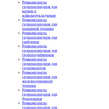
Ремкомплекты
гидроцилиндров для
катков и
асфальтоукладчиков
Ремкомплекты
гидроцилиндров для
пожарной техники
Ремкомплекты
гидроцилиндров для
грейдеров
Ремкомплекты
гидроцилиндров для
гидроподъёмников
Ремкомплекты
гидроцилиндров для
гидромолотов
Ремкомплекты
гидроцилиндров для
железнодорожной
техники
Ремкомплекты
гидроцилиндров для
бульдозеров
Ремкомплекты
гидроцилиндров для