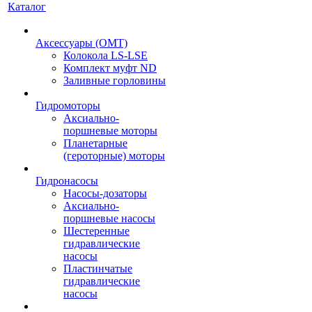
Каталог
Аксессуары (OMT)
Колокола LS-LSE
Комплект муфт ND
Заливные горловины
Гидромоторы
Аксиально-
поршневые моторы
Планетарные
(героторные) моторы
Гидронасосы
Насосы-дозаторы
Аксиально-
поршневые насосы
Шестеренные
гидравлические
насосы
Пластинчатые
гидравлические
насосы