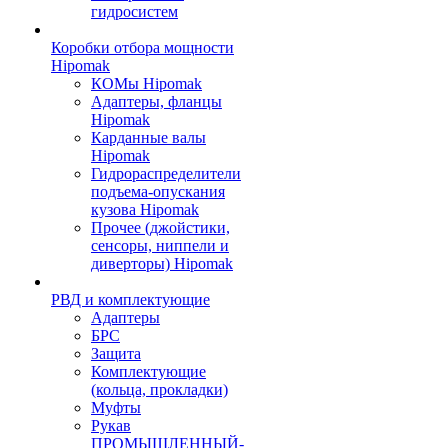
гидросистем
Коробки отбора мощности
Hipomak
КОМы Hipomak
Адаптеры, фланцы
Hipomak
Карданные валы
Hipomak
Гидрораспределители
подъема-опускания
кузова Hipomak
Прочее (джойстики,
сенсоры, ниппели и
диверторы) Hipomak
РВД и комплектующие
Адаптеры
БРС
Защита
Комплектующие
(кольца, прокладки)
Муфты
Рукав
ПРОМЫШЛЕННЫЙ-