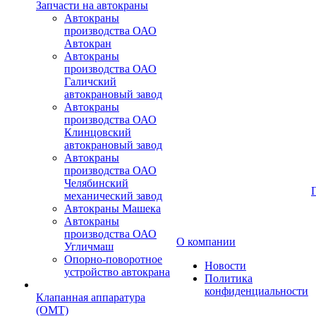
Запчасти на автокраны
Автокраны
производства ОАО
Автокран
Автокраны
производства ОАО
Галичский
автокрановый завод
Автокраны
производства ОАО
Клинцовский
автокрановый завод
Автокраны
производства ОАО
Челябинский
механический завод
Автокраны Машека
Автокраны
производства ОАО
О компании
Угличмаш
Опорно-поворотное
Новости
устройство автокрана
Политика
конфиденциальности
Клапанная аппаратура
(OMT)