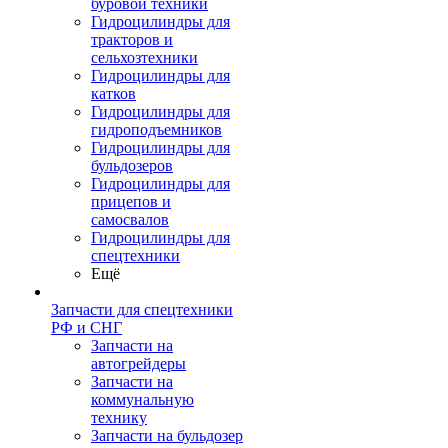
буровой техники
Гидроцилиндры для
тракторов и
сельхозтехники
Гидроцилиндры для
катков
Гидроцилиндры для
гидроподъемников
Гидроцилиндры для
бульдозеров
Гидроцилиндры для
прицепов и
самосвалов
Гидроцилиндры для
спецтехники
Ещё
Запчасти для спецтехники
РФ и СНГ
Запчасти на
автогрейдеры
Запчасти на
коммунальную
технику
Запчасти на бульдозер