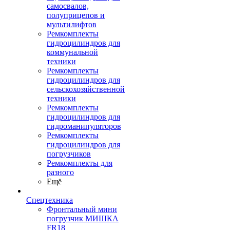
самосвалов,
полуприцепов и
мультилифтов
Ремкомплекты
гидроцилиндров для
коммунальной
техники
Ремкомплекты
гидроцилиндров для
сельскохозяйственной
техники
Ремкомплекты
гидроцилиндров для
гидроманипуляторов
Ремкомплекты
гидроцилиндров для
погрузчиков
Ремкомплекты для
разного
Ещё
Спецтехника
Фронтальный мини
погрузчик МИШКА
FR18