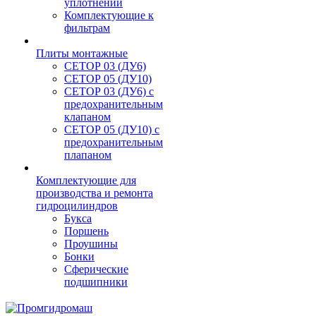
уплотнений
Комплектующие к
фильтрам
Плиты монтажные
CЕТОР 03 (ДУ6)
CЕТОР 05 (ДУ10)
CЕТОР 03 (ДУ6) с
предохранительным
клапаном
CЕТОР 05 (ДУ10) с
предохранительным
плапаном
Комплектующие для
производства и ремонта
гидроцилиндров
Букса
Поршень
Проушины
Бонки
Сферические
подшипники