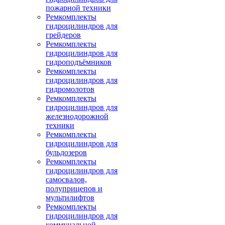
пожарной техники
Ремкомплекты
гидроцилиндров для
грейдеров
Ремкомплекты
гидроцилиндров для
гидроподъёмников
Ремкомплекты
гидроцилиндров для
гидромолотов
Ремкомплекты
гидроцилиндров для
железнодорожной
техники
Ремкомплекты
гидроцилиндров для
бульдозеров
Ремкомплекты
гидроцилиндров для
самосвалов,
полуприцепов и
мультилифтов
Ремкомплекты
гидроцилиндров для
коммунальной