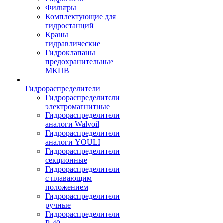
Фильтры
Комплектующие для
гидростанций
Краны
гидравлические
Гидроклапаны
предохранительные
МКПВ
Гидрораспределители
Гидрораспределители
электромагнитные
Гидрораспределители
аналоги Walvoil
Гидрораспределители
аналоги YOULI
Гидрораспределители
секционные
Гидрораспределители
с плавающим
положением
Гидрораспределители
ручные
Гидрораспределители
Р-40