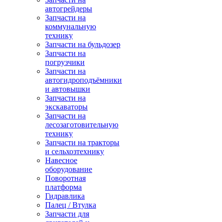
автогрейдеры
Запчасти на
коммунальную
технику
Запчасти на бульдозер
Запчасти на
погрузчики
Запчасти на
автогидроподъёмники
и автовышки
Запчасти на
экскаваторы
Запчасти на
лесозаготовительную
технику
Запчасти на тракторы
и сельхозтехнику
Навесное
оборудование
Поворотная
платформа
Гидравлика
Палец / Втулка
Запчасти для