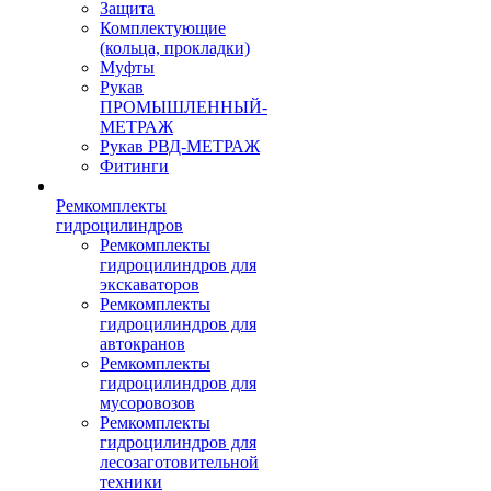
Защита
Комплектующие
(кольца, прокладки)
Муфты
Рукав
ПРОМЫШЛЕННЫЙ-
МЕТРАЖ
Рукав РВД-МЕТРАЖ
Фитинги
Ремкомплекты
гидроцилиндров
Ремкомплекты
гидроцилиндров для
экскаваторов
Ремкомплекты
гидроцилиндров для
автокранов
Ремкомплекты
гидроцилиндров для
мусоровозов
Ремкомплекты
гидроцилиндров для
лесозаготовительной
техники