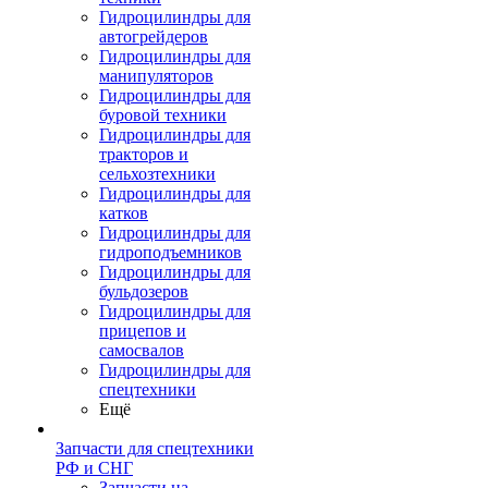
Гидроцилиндры для
автогрейдеров
Гидроцилиндры для
манипуляторов
Гидроцилиндры для
буровой техники
Гидроцилиндры для
тракторов и
сельхозтехники
Гидроцилиндры для
катков
Гидроцилиндры для
гидроподъемников
Гидроцилиндры для
бульдозеров
Гидроцилиндры для
прицепов и
самосвалов
Гидроцилиндры для
спецтехники
Ещё
Запчасти для спецтехники
РФ и СНГ
Запчасти на