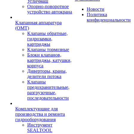
Угличмаш
Опорно-поворотное
Новости
устройство автокрана
Политика
конфиденциальности
Клапанная аппаратура
(OMT)
Клапаны обратные,
гидрозамки,
картриджы
Клапаны тормозные
Блоки клапанов,
картриджы, катушки,
корпуса
Диверторы, краны,
делители потока
Клапаны
предохранительные,
разгрузочные,
последовательности
Комплектующие для
производства и ремонта
гидрооборудования
Инструмент
SEALTOOL