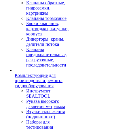
Клапаны обратные,
гидрозамки,
картриджы
Клапаны тормозные
Блоки клапанов,
картриджы, катушки,
корпуса
Диверторы, краны,
делители потока
Клапаны
предохранительные,
разгрузочные,
последовательности
Комплектующие для
производства и ремонта
гидрооборудования
Инструмент
SEALTOOL
Рукава высокого
давления метражом
Втулки скольжения
(подшипники)
Наборы для
тестирования