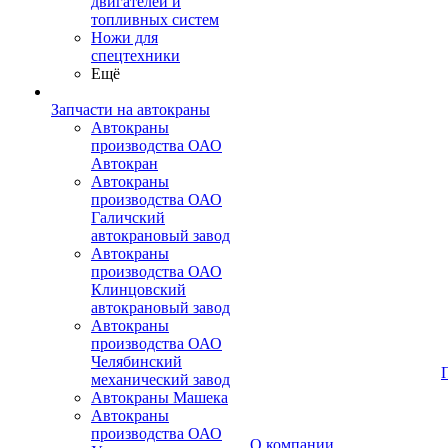
двигателей и
топливных систем
Ножи для
спецтехники
Ещё
Запчасти на автокраны
Автокраны
производства ОАО
Автокран
Автокраны
производства ОАО
Галичский
автокрановый завод
Автокраны
производства ОАО
Клинцовский
автокрановый завод
Автокраны
производства ОАО
Челябинский
механический завод
Автокраны Машека
Автокраны
производства ОАО
О компании