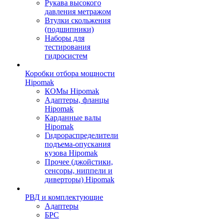
Рукава высокого
давления метражом
Втулки скольжения
(подшипники)
Наборы для
тестирования
гидросистем
Коробки отбора мощности
Hipomak
КОМы Hipomak
Адаптеры, фланцы
Hipomak
Карданные валы
Hipomak
Гидрораспределители
подъема-опускания
кузова Hipomak
Прочее (джойстики,
сенсоры, ниппели и
диверторы) Hipomak
РВД и комплектующие
Адаптеры
БРС