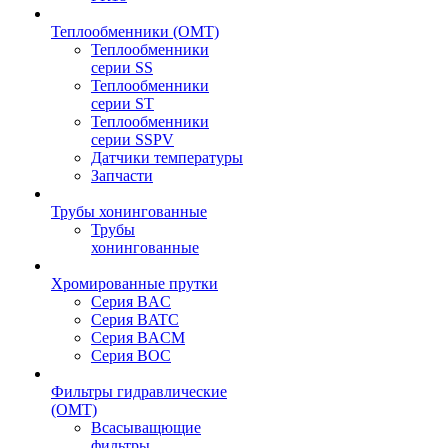
Теплообменники (OMT)
Теплообменники
серии SS
Теплообменники
серии ST
Теплообменники
серии SSPV
Датчики температуры
Запчасти
Трубы хонингованные
Трубы
хонингованные
Хромированные прутки
Серия BAC
Серия BATC
Серия BACM
Серия BOC
Фильтры гидравлические
(OMT)
Всасыващющие
фильтры