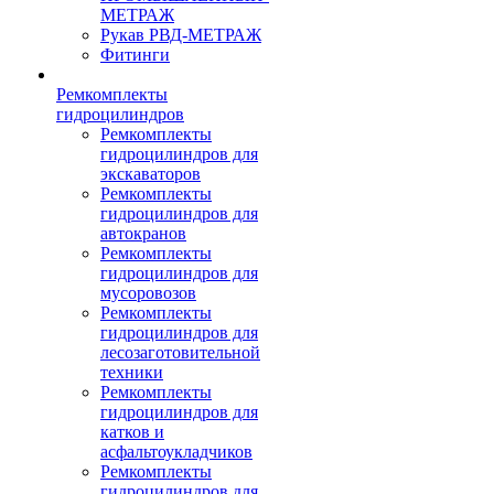
МЕТРАЖ
Рукав РВД-МЕТРАЖ
Фитинги
Ремкомплекты
гидроцилиндров
Ремкомплекты
гидроцилиндров для
экскаваторов
Ремкомплекты
гидроцилиндров для
автокранов
Ремкомплекты
гидроцилиндров для
мусоровозов
Ремкомплекты
гидроцилиндров для
лесозаготовительной
техники
Ремкомплекты
гидроцилиндров для
катков и
асфальтоукладчиков
Ремкомплекты
гидроцилиндров для