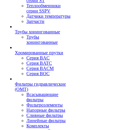
серии ST
Теплообменники
серии SSPV
Датчики температуры
Запчасти
Трубы хонингованные
Трубы
хонингованные
Хромированные прутки
Серия BAC
Серия BATC
Серия BACM
Серия BOC
Фильтры гидравлические
(OMT)
Всасыващющие
фильтры
Фильтроэлементы
Напорные фильтры
Сливные фильтры
Линейные фильтры
Комплекты