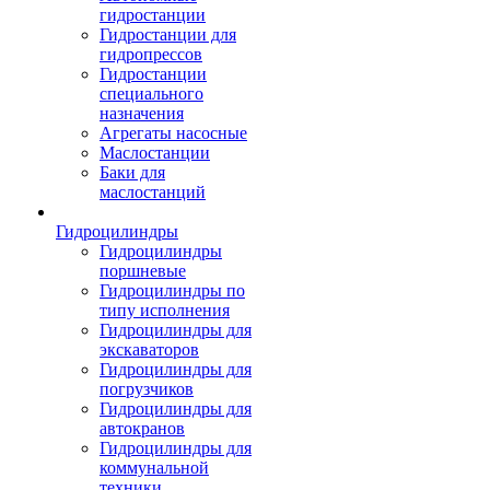
гидростанции
Гидростанции для
гидропрессов
Гидростанции
специального
назначения
Агрегаты насосные
Маслостанции
Баки для
маслостанций
Гидроцилиндры
Гидроцилиндры
поршневые
Гидроцилиндры по
типу исполнения
Гидроцилиндры для
экскаваторов
Гидроцилиндры для
погрузчиков
Гидроцилиндры для
автокранов
Гидроцилиндры для
коммунальной
техники