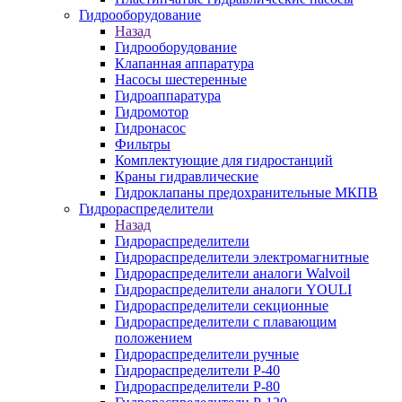
Гидрооборудование
Назад
Гидрооборудование
Клапанная аппаратура
Насосы шестеренные
Гидроаппаратура
Гидромотор
Гидронасос
Фильтры
Комплектующие для гидростанций
Краны гидравлические
Гидроклапаны предохранительные МКПВ
Гидрораспределители
Назад
Гидрораспределители
Гидрораспределители электромагнитные
Гидрораспределители аналоги Walvoil
Гидрораспределители аналоги YOULI
Гидрораспределители секционные
Гидрораспределители с плавающим
положением
Гидрораспределители ручные
Гидрораспределители Р-40
Гидрораспределители Р-80