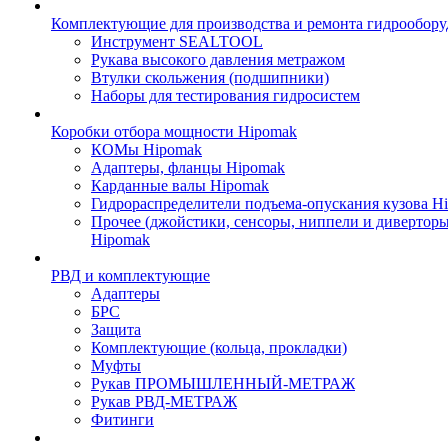
Комплектующие для производства и ремонта гидрообору
Инструмент SEALTOOL
Рукава высокого давления метражом
Втулки скольжения (подшипники)
Наборы для тестирования гидросистем
Коробки отбора мощности Hipomak
КОМы Hipomak
Адаптеры, фланцы Hipomak
Карданные валы Hipomak
Гидрораспределители подъема-опускания кузова H
Прочее (джойстики, сенсоры, ниппели и диверторы
Hipomak
РВД и комплектующие
Адаптеры
БРС
Защита
Комплектующие (кольца, прокладки)
Муфты
Рукав ПРОМЫШЛЕННЫЙ-МЕТРАЖ
Рукав РВД-МЕТРАЖ
Фитинги