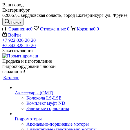
Ваш город
Екатеринбург
620067,Свердловская область, город Екатеринбург ,ул. Фрунзе, 
Поиск
Сравнение
0
Отложенные
0
Корзина
0
0
Войти
+7 922 026-20-20
+7 343 328-10-20
Заказать звонок
Продажа и изготовление
гидрооборудования любой
сложности!
Каталог
Аксессуары (OMT)
Колокола LS-LSE
Комплект муфт ND
Заливные горловины
Гидромоторы
Аксиально-поршневые моторы
Планетарные (героторные) моторы