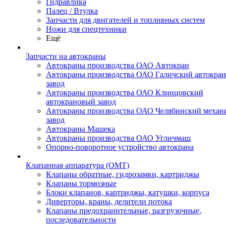
Гидравлика
Палец / Втулка
Запчасти для двигателей и топливных систем
Ножи для спецтехники
Ещё
Запчасти на автокраны
Автокраны производства ОАО Автокран
Автокраны производства ОАО Галичский автокра
завод
Автокраны производства ОАО Клинцовский
автокрановый завод
Автокраны производства ОАО Челябинский механ
завод
Автокраны Машека
Автокраны производства ОАО Угличмаш
Опорно-поворотное устройство автокрана
Клапанная аппаратура (OMT)
Клапаны обратные, гидрозамки, картриджы
Клапаны тормозные
Блоки клапанов, картриджы, катушки, корпуса
Диверторы, краны, делители потока
Клапаны предохранительные, разгрузочные,
последовательности