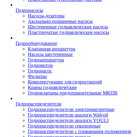
Гидронасосы
Насосы-дозаторы
Аксиально-поршневые насосы
Шестеренные гидравлические насосы
Пластинчатые гидравлические насосы
Гидрооборудование
Клапанная аппаратура
Насосы шестеренные
Гидроаппаратура
Гидромотор
Гидронасос
Фильтры
Комплектующие для гидростанций
Краны гидравлические
Гидроклапаны предохранительные МКПВ
Гидрораспределители
Гидрораспределители электромагнитные
Гидрораспределители аналоги Walvoil
Гидрораспределители аналоги YOULI
Гидрораспределители секционные
Гидрораспределители с плавающим положением
Гидрораспределители ручные