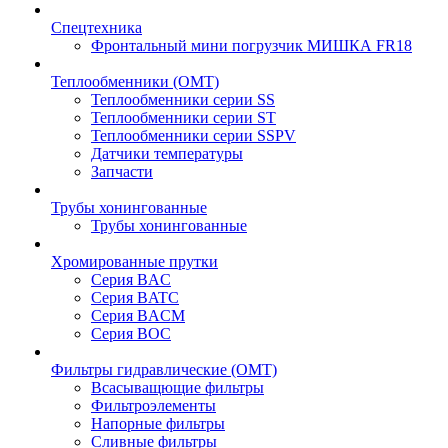
Спецтехника
Фронтальный мини погрузчик МИШКА FR18
Теплообменники (OMT)
Теплообменники серии SS
Теплообменники серии ST
Теплообменники серии SSPV
Датчики температуры
Запчасти
Трубы хонингованные
Трубы хонингованные
Хромированные прутки
Серия BAC
Серия BATC
Серия BACM
Серия BOC
Фильтры гидравлические (OMT)
Всасыващющие фильтры
Фильтроэлементы
Напорные фильтры
Сливные фильтры