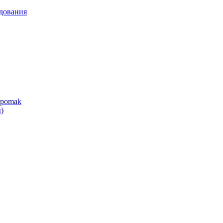
дования
ipomak
)