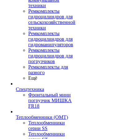
техники
Ремкомплекты
гидроцилиндров для
сельскохозяйственной
техники
Ремкомплекты
гидроцилиндров для
гидроманипуляторов
Ремкомплекты
гидроцилиндров для
погрузчиков
Ремкомплекты для
разного
Ещё
Спецтехника
Фронтальный мини
погрузчик МИШКА
FR18
Теплообменники (OMT)
Теплообменники
серии SS
Теплообменники