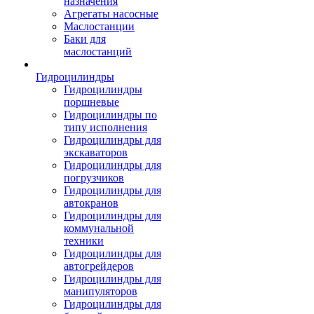
назначения
Агрегаты насосные
Маслостанции
Баки для
маслостанций
Гидроцилиндры
Гидроцилиндры
поршневые
Гидроцилиндры по
типу исполнения
Гидроцилиндры для
экскаваторов
Гидроцилиндры для
погрузчиков
Гидроцилиндры для
автокранов
Гидроцилиндры для
коммунальной
техники
Гидроцилиндры для
автогрейдеров
Гидроцилиндры для
манипуляторов
Гидроцилиндры для