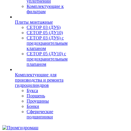
уплотнений
Комплектующие к
фильтрам
Плиты монтажные
CЕТОР 03 (ДУ6)
CЕТОР 05 (ДУ10)
CЕТОР 03 (ДУ6) с
предохранительным
клапаном
CЕТОР 05 (ДУ10) с
предохранительным
плапаном
Комплектующие для
производства и ремонта
гидроцилиндров
Букса
Поршень
Проушины
Бонки
Сферические
подшипники