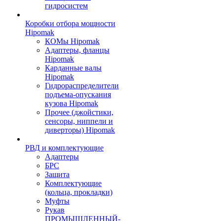
гидросистем
Коробки отбора мощности
Hipomak
КОМы Hipomak
Адаптеры, фланцы
Hipomak
Карданные валы
Hipomak
Гидрораспределители
подъема-опускания
кузова Hipomak
Прочее (джойстики,
сенсоры, ниппели и
диверторы) Hipomak
РВД и комплектующие
Адаптеры
БРС
Защита
Комплектующие
(кольца, прокладки)
Муфты
Рукав
ПРОМЫШЛЕННЫЙ-