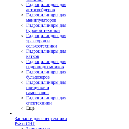
Гидроцилиндры для
автогрейдеров
Гидроцилиндры для
манипуляторов
Гидроцилиндры для
буровой техники
Гидроцилиндры для
тракторов и
сельхозтехники
Гидроцилиндры для
катков
Гидроцилиндры для
гидроподъемников
Гидроцилиндры для
бульдозеров
Гидроцилиндры для
прицепов и
самосвалов
Гидроцилиндры для
спецтехники
Ещё
Запчасти для спецтехники
РФ и СНГ
Запчасти на