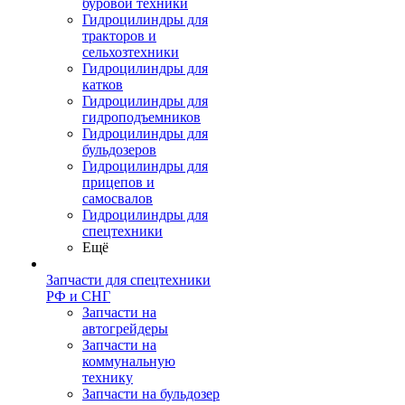
буровой техники
Гидроцилиндры для
тракторов и
сельхозтехники
Гидроцилиндры для
катков
Гидроцилиндры для
гидроподъемников
Гидроцилиндры для
бульдозеров
Гидроцилиндры для
прицепов и
самосвалов
Гидроцилиндры для
спецтехники
Ещё
Запчасти для спецтехники
РФ и СНГ
Запчасти на
автогрейдеры
Запчасти на
коммунальную
технику
Запчасти на бульдозер