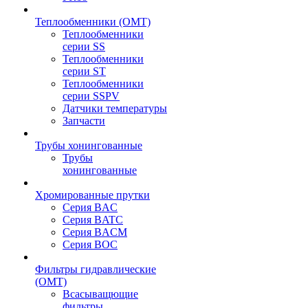
Теплообменники (OMT)
Теплообменники
серии SS
Теплообменники
серии ST
Теплообменники
серии SSPV
Датчики температуры
Запчасти
Трубы хонингованные
Трубы
хонингованные
Хромированные прутки
Серия BAC
Серия BATC
Серия BACM
Серия BOC
Фильтры гидравлические
(OMT)
Всасыващющие
фильтры