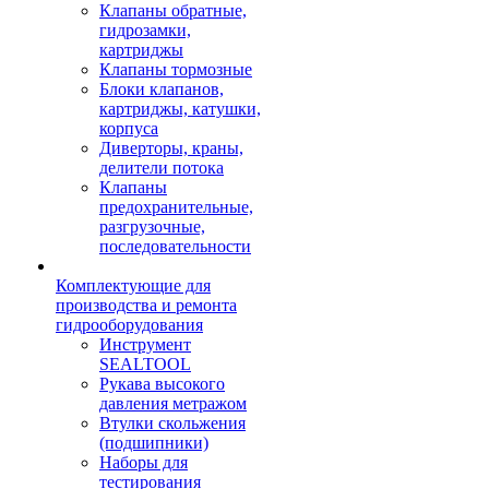
Клапаны обратные,
гидрозамки,
картриджы
Клапаны тормозные
Блоки клапанов,
картриджы, катушки,
корпуса
Диверторы, краны,
делители потока
Клапаны
предохранительные,
разгрузочные,
последовательности
Комплектующие для
производства и ремонта
гидрооборудования
Инструмент
SEALTOOL
Рукава высокого
давления метражом
Втулки скольжения
(подшипники)
Наборы для
тестирования