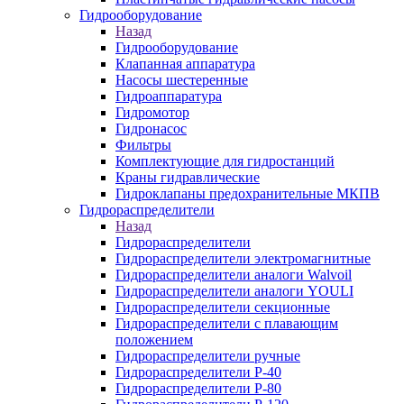
Гидрооборудование
Назад
Гидрооборудование
Клапанная аппаратура
Насосы шестеренные
Гидроаппаратура
Гидромотор
Гидронасос
Фильтры
Комплектующие для гидростанций
Краны гидравлические
Гидроклапаны предохранительные МКПВ
Гидрораспределители
Назад
Гидрораспределители
Гидрораспределители электромагнитные
Гидрораспределители аналоги Walvoil
Гидрораспределители аналоги YOULI
Гидрораспределители секционные
Гидрораспределители с плавающим
положением
Гидрораспределители ручные
Гидрораспределители Р-40
Гидрораспределители Р-80