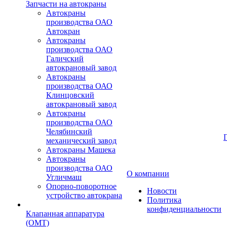
Запчасти на автокраны
Автокраны
производства ОАО
Автокран
Автокраны
производства ОАО
Галичский
автокрановый завод
Автокраны
производства ОАО
Клинцовский
автокрановый завод
Автокраны
производства ОАО
Челябинский
механический завод
Автокраны Машека
Автокраны
производства ОАО
О компании
Угличмаш
Опорно-поворотное
Новости
устройство автокрана
Политика
конфиденциальности
Клапанная аппаратура
(OMT)