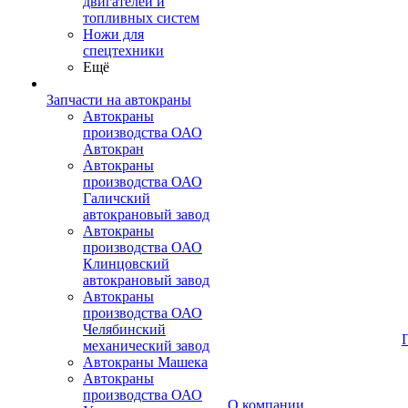
двигателей и
топливных систем
Ножи для
спецтехники
Ещё
Запчасти на автокраны
Автокраны
производства ОАО
Автокран
Автокраны
производства ОАО
Галичский
автокрановый завод
Автокраны
производства ОАО
Клинцовский
автокрановый завод
Автокраны
производства ОАО
Челябинский
механический завод
Автокраны Машека
Автокраны
производства ОАО
О компании