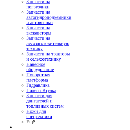
Запчасти на
погрузчики
Запчасти на
автогидроподъёмники
и автовышки
Запчасти на
экскаваторы
Запчасти на
лесозаготовительную
технику
Запчасти на тракторы
и сельхозтехнику
Навесное
оборудование
Поворотная
платформа
Гидравлика
Палец / Втулка
Запчасти для
двигателей и
топливных систем
Ножи для
спецтехники
Ещё