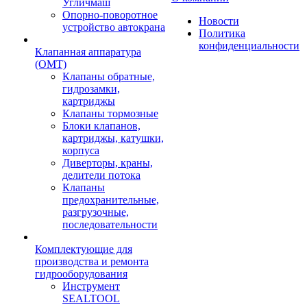
Угличмаш
Опорно-поворотное
Новости
устройство автокрана
Политика
конфиденциальности
Клапанная аппаратура
(OMT)
Клапаны обратные,
гидрозамки,
картриджы
Клапаны тормозные
Блоки клапанов,
картриджы, катушки,
корпуса
Диверторы, краны,
делители потока
Клапаны
предохранительные,
разгрузочные,
последовательности
Комплектующие для
производства и ремонта
гидрооборудования
Инструмент
SEALTOOL