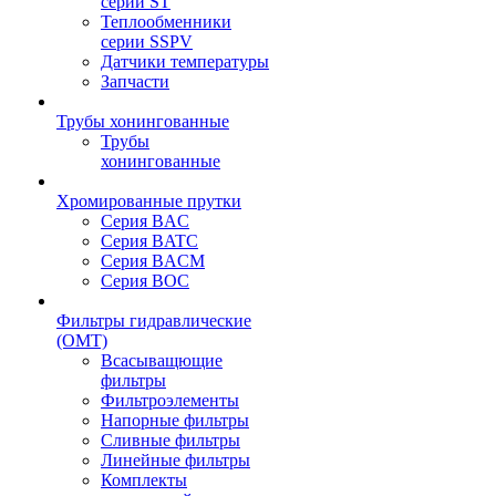
серии ST
Теплообменники
серии SSPV
Датчики температуры
Запчасти
Трубы хонингованные
Трубы
хонингованные
Хромированные прутки
Серия BAC
Серия BATC
Серия BACM
Серия BOC
Фильтры гидравлические
(OMT)
Всасыващющие
фильтры
Фильтроэлементы
Напорные фильтры
Сливные фильтры
Линейные фильтры
Комплекты