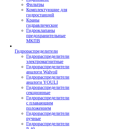
Фильтры
Комплектующие для
гидростанций
Краны
гидравлические
Гидроклапаны
предохранительные
МКПВ
Гидрораспределители
Гидрораспределители
электромагнитные
Гидрораспределители
аналоги Walvoil
Гидрораспределители
аналоги YOULI
Гидрораспределители
секционные
Гидрораспределители
с плавающим
положением
Гидрораспределители
ручные
Гидрораспределители
Р-40