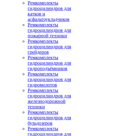
Ремкомплекты
гидроцилиндров для
катков и
асфальтоукладчиков
Ремкомплекты
гидроцилиндров для
пожарной техники
Ремкомплекты
гидроцилиндров для
грейдеров
Ремкомплекты
гидроцилиндров для
гидроподъёмников
Ремкомплекты
гидроцилиндров для
гидромолотов
Ремкомплекты
гидроцилиндров для
железнодорожной
техники
Ремкомплекты
гидроцилиндров для
бульдозеров
Ремкомплекты
гидроцилиндров для