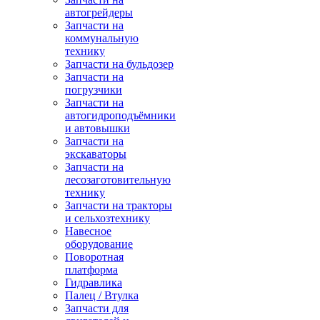
автогрейдеры
Запчасти на
коммунальную
технику
Запчасти на бульдозер
Запчасти на
погрузчики
Запчасти на
автогидроподъёмники
и автовышки
Запчасти на
экскаваторы
Запчасти на
лесозаготовительную
технику
Запчасти на тракторы
и сельхозтехнику
Навесное
оборудование
Поворотная
платформа
Гидравлика
Палец / Втулка
Запчасти для