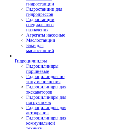
гидростанции
Гидростанции для
гидропрессов
Гидростанции
специального
назначения
Агрегаты насосные
Маслостанции
Баки для
маслостанций
Гидроцилиндры
Гидроцилиндры
поршневые
Гидроцилиндры по
типу исполнения
Гидроцилиндры для
экскаваторов
Гидроцилиндры для
погрузчиков
Гидроцилиндры для
автокранов
Гидроцилиндры для
коммунальной
техники