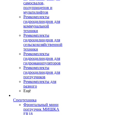
самосвалов,
полуприцепов и
мультилифтов
Ремкомплекты
гидроцилиндров для
коммунальной
техники
Ремкомплекты
гидроцилиндров для
сельскохозяйственной
техники
Ремкомплекты
гидроцилиндров для
гидроманипуляторов
Ремкомплекты
гидроцилиндров для
погрузчиков
Ремкомплекты для
разного
Ещё
Спецтехника
Фронтальный мини
погрузчик МИШКА
FR18