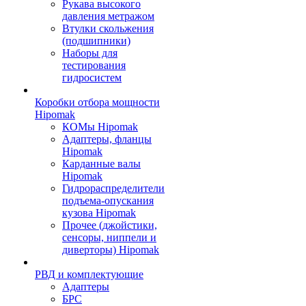
Рукава высокого
давления метражом
Втулки скольжения
(подшипники)
Наборы для
тестирования
гидросистем
Коробки отбора мощности
Hipomak
КОМы Hipomak
Адаптеры, фланцы
Hipomak
Карданные валы
Hipomak
Гидрораспределители
подъема-опускания
кузова Hipomak
Прочее (джойстики,
сенсоры, ниппели и
диверторы) Hipomak
РВД и комплектующие
Адаптеры
БРС