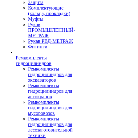
Защита
Комплектующие
(кольца, прокладки)
Муфты
Рукав
ПРОМЫШЛЕННЫЙ-
МЕТРАЖ
Рукав РВД-МЕТРАЖ
Фитинги
Ремкомплекты
гидроцилиндров
Ремкомплекты
гидроцилиндров для
экскаваторов
Ремкомплекты
гидроцилиндров для
автокранов
Ремкомплекты
гидроцилиндров для
мусоровозов
Ремкомплекты
гидроцилиндров для
лесозаготовительной
техники