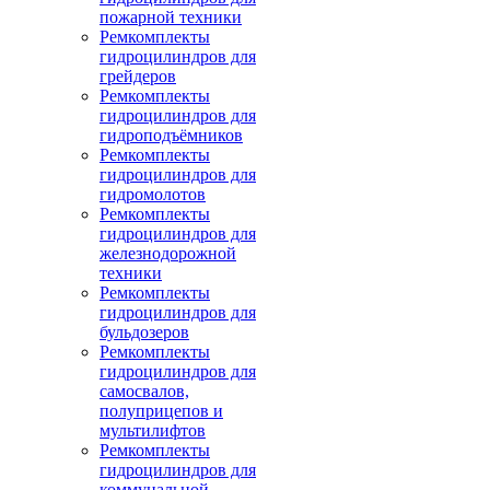
пожарной техники
Ремкомплекты
гидроцилиндров для
грейдеров
Ремкомплекты
гидроцилиндров для
гидроподъёмников
Ремкомплекты
гидроцилиндров для
гидромолотов
Ремкомплекты
гидроцилиндров для
железнодорожной
техники
Ремкомплекты
гидроцилиндров для
бульдозеров
Ремкомплекты
гидроцилиндров для
самосвалов,
полуприцепов и
мультилифтов
Ремкомплекты
гидроцилиндров для
коммунальной