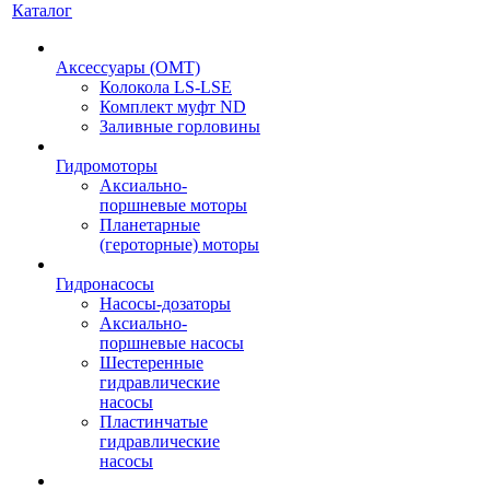
Каталог
Аксессуары (OMT)
Колокола LS-LSE
Комплект муфт ND
Заливные горловины
Гидромоторы
Аксиально-
поршневые моторы
Планетарные
(героторные) моторы
Гидронасосы
Насосы-дозаторы
Аксиально-
поршневые насосы
Шестеренные
гидравлические
насосы
Пластинчатые
гидравлические
насосы