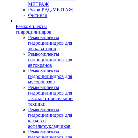
МЕТРАЖ
Рукав РВД-МЕТРАЖ
Фитинги
Ремкомплекты
гидроцилиндров
Ремкомплекты
гидроцилиндров для
экскаваторов
Ремкомплекты
гидроцилиндров для
автокранов
Ремкомплекты
гидроцилиндров для
мусоровозов
Ремкомплекты
гидроцилиндров для
лесозаготовительной
техники
Ремкомплекты
гидроцилиндров для
катков и
асфальтоукладчиков
Ремкомплекты
гидроцилиндров для