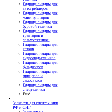
Гидроцилиндры для
автогрейдеров
Гидроцилиндры для
манипуляторов
Гидроцилиндры для
буровой техники
Гидроцилиндры для
тракторов и
сельхозтехники
Гидроцилиндры для
катков
Гидроцилиндры для
гидроподъемников
Гидроцилиндры для
бульдозеров
Гидроцилиндры для
прицепов и
самосвалов
Гидроцилиндры для
спецтехники
Ещё
Запчасти для спецтехники
РФ и СНГ
Запчасти на