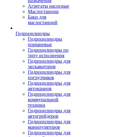
назначения
Агрегаты насосные
Маслостанции
Баки для
маслостанций
Гидроцилиндры
Гидроцилиндры
поршневые
Гидроцилиндры по
типу исполнения
Гидроцилиндры для
экскаваторов
Гидроцилиндры для
погрузчиков
Гидроцилиндры для
автокранов
Гидроцилиндры для
коммунальной
техники
Гидроцилиндры для
автогрейдеров
Гидроцилиндры для
манипуляторов
Гидроцилиндры для