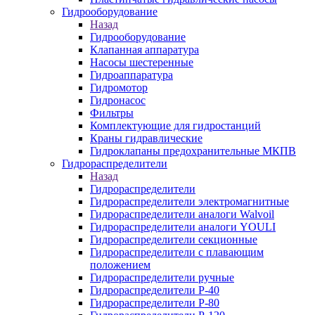
Гидрооборудование
Назад
Гидрооборудование
Клапанная аппаратура
Насосы шестеренные
Гидроаппаратура
Гидромотор
Гидронасос
Фильтры
Комплектующие для гидростанций
Краны гидравлические
Гидроклапаны предохранительные МКПВ
Гидрораспределители
Назад
Гидрораспределители
Гидрораспределители электромагнитные
Гидрораспределители аналоги Walvoil
Гидрораспределители аналоги YOULI
Гидрораспределители секционные
Гидрораспределители с плавающим
положением
Гидрораспределители ручные
Гидрораспределители Р-40
Гидрораспределители Р-80