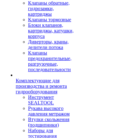
Клапаны обратные,
гидрозамки,
картриджы
Клапаны тормозные
Блоки клапанов,
картриджы, катушки,
корпуса
Диверторы, краны,
делители потока
Клапаны
предохранительные,
разгрузочные,
последовательности
Комплектующие для
производства и ремонта
гидрооборудования
Инструмент
SEALTOOL
Рукава высокого
давления метражом
Втулки скольжения
(подшипники)
Наборы для
тестирования