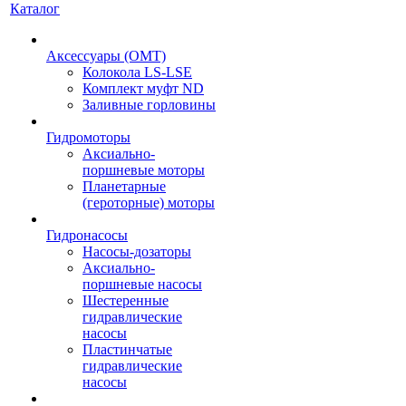
Каталог
Аксессуары (OMT)
Колокола LS-LSE
Комплект муфт ND
Заливные горловины
Гидромоторы
Аксиально-
поршневые моторы
Планетарные
(героторные) моторы
Гидронасосы
Насосы-дозаторы
Аксиально-
поршневые насосы
Шестеренные
гидравлические
насосы
Пластинчатые
гидравлические
насосы