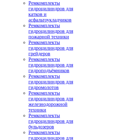
Ремкомплекты
гидроцилиндров для
катков и
асфальтоукладчиков
Ремкомплекты
гидроцилиндров для
пожарной техники
Ремкомплекты
гидроцилиндров для
грейдеров
Ремкомплекты
гидроцилиндров для
гидроподъёмников
Ремкомплекты
гидроцилиндров для
гидромолотов
Ремкомплекты
гидроцилиндров для
железнодорожной
техники
Ремкомплекты
гидроцилиндров для
бульдозеров
Ремкомплекты
гидроцилиндров для