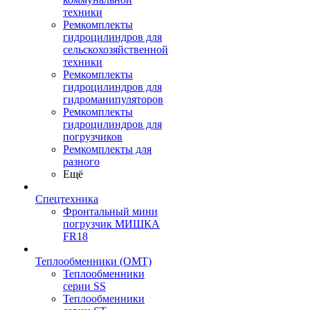
техники
Ремкомплекты
гидроцилиндров для
сельскохозяйственной
техники
Ремкомплекты
гидроцилиндров для
гидроманипуляторов
Ремкомплекты
гидроцилиндров для
погрузчиков
Ремкомплекты для
разного
Ещё
Спецтехника
Фронтальный мини
погрузчик МИШКА
FR18
Теплообменники (OMT)
Теплообменники
серии SS
Теплообменники