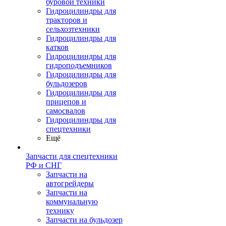
буровой техники
Гидроцилиндры для
тракторов и
сельхозтехники
Гидроцилиндры для
катков
Гидроцилиндры для
гидроподъемников
Гидроцилиндры для
бульдозеров
Гидроцилиндры для
прицепов и
самосвалов
Гидроцилиндры для
спецтехники
Ещё
Запчасти для спецтехники
РФ и СНГ
Запчасти на
автогрейдеры
Запчасти на
коммунальную
технику
Запчасти на бульдозер