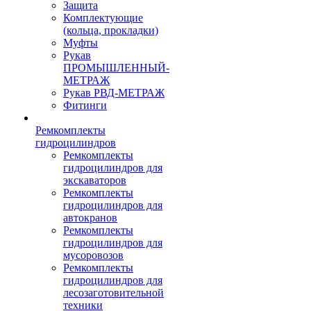
Защита
Комплектующие
(кольца, прокладки)
Муфты
Рукав
ПРОМЫШЛЕННЫЙ-
МЕТРАЖ
Рукав РВД-МЕТРАЖ
Фитинги
Ремкомплекты
гидроцилиндров
Ремкомплекты
гидроцилиндров для
экскаваторов
Ремкомплекты
гидроцилиндров для
автокранов
Ремкомплекты
гидроцилиндров для
мусоровозов
Ремкомплекты
гидроцилиндров для
лесозаготовительной
техники