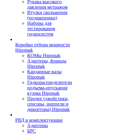
Рукава высокого
давления метражом
Втулки скольжения
(подшипники)
Наборы для
тестирования
гидросистем
Коробки отбора мощности
Hipomak
КОМы Hipomak
Адаптеры, фланцы
Hipomak
Карданные валы
Hipomak
Гидрораспределители
подъема-опускания
кузова Hipomak
Прочее (джойстики,
сенсоры, ниппели и
диверторы) Hipomak
РВД и комплектующие
Адаптеры
БРС