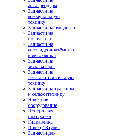
автогрейдеры
Запчасти на
коммунальную
технику
Запчасти на бульдозер
Запчасти на
погрузчики
Запчасти на
автогидроподъёмники
и автовышки
Запчасти на
экскаваторы
Запчасти на
лесозаготовительную
технику
Запчасти на тракторы
и сельхозтехнику
Навесное
оборудование
Поворотная
платформа
Гидравлика
Палец / Втулка
Запчасти для