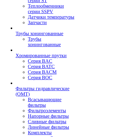
серии ST
Теплообменники
серии SSPV
Датчики температуры
Запчасти
Трубы хонингованные
Трубы
хонингованные
Хромированные прутки
Серия BAC
Серия BATC
Серия BACM
Серия BOC
Фильтры гидравлические
(OMT)
Всасыващющие
фильтры
Фильтроэлементы
Напорные фильтры
Сливные фильтры
Линейные фильтры
Комплекты