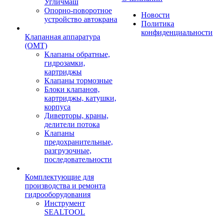
Угличмаш
Опорно-поворотное
Новости
устройство автокрана
Политика
конфиденциальности
Клапанная аппаратура
(OMT)
Клапаны обратные,
гидрозамки,
картриджы
Клапаны тормозные
Блоки клапанов,
картриджы, катушки,
корпуса
Диверторы, краны,
делители потока
Клапаны
предохранительные,
разгрузочные,
последовательности
Комплектующие для
производства и ремонта
гидрооборудования
Инструмент
SEALTOOL