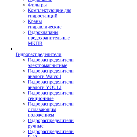
Фильтры
Комплектующие для
гидростанций
Краны
гидравлические
Гидроклапаны
предохранительные
МКПВ
Гидрораспределители
Гидрораспределители
электромагнитные
Гидрораспределители
аналоги Walvoil
Гидрораспределители
аналоги YOULI
Гидрораспределители
секционные
Гидрораспределители
с плавающим
положением
Гидрораспределители
ручные
Гидрораспределители
Р-40