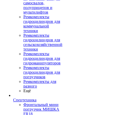
самосвалов,
полуприцепов и
мультилифтов
Ремкомплекты
гидроцилиндров для
коммунальной
техники
Ремкомплекты
гидроцилиндров для
сельскохозяйственной
техники
Ремкомплекты
гидроцилиндров для
гидроманипуляторов
Ремкомплекты
гидроцилиндров для
погрузчиков
Ремкомплекты для
разного
Ещё
Спецтехника
Фронтальный мини
погрузчик МИШКА
FR18