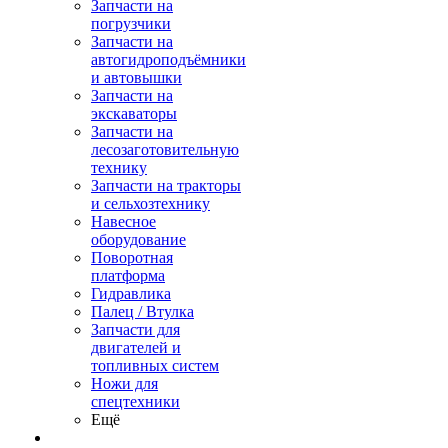
Запчасти на
погрузчики
Запчасти на
автогидроподъёмники
и автовышки
Запчасти на
экскаваторы
Запчасти на
лесозаготовительную
технику
Запчасти на тракторы
и сельхозтехнику
Навесное
оборудование
Поворотная
платформа
Гидравлика
Палец / Втулка
Запчасти для
двигателей и
топливных систем
Ножи для
спецтехники
Ещё