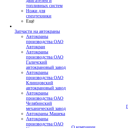
двигателей и
топливных систем
Ножи для
спецтехники
Ещё
Запчасти на автокраны
Автокраны
производства ОАО
Автокран
Автокраны
производства ОАО
Галичский
автокрановый завод
Автокраны
производства ОАО
Клинцовский
автокрановый завод
Автокраны
производства ОАО
Челябинский
механический завод
Автокраны Машека
Автокраны
производства ОАО
О компании