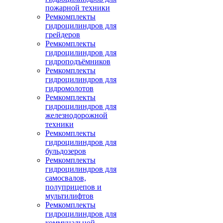
пожарной техники
Ремкомплекты
гидроцилиндров для
грейдеров
Ремкомплекты
гидроцилиндров для
гидроподъёмников
Ремкомплекты
гидроцилиндров для
гидромолотов
Ремкомплекты
гидроцилиндров для
железнодорожной
техники
Ремкомплекты
гидроцилиндров для
бульдозеров
Ремкомплекты
гидроцилиндров для
самосвалов,
полуприцепов и
мультилифтов
Ремкомплекты
гидроцилиндров для
коммунальной