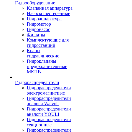
Гидрооборудование
Клапанная аппаратура
Насосы шестеренные
Гидроаппаратура
Гидромотор
Гидронасос
Фильтры
Комплектующие для
гидростанций
Краны
гидравлические
Гидроклапаны
предохранительные
МКПВ
Гидрораспределители
Гидрораспределители
электромагнитные
Гидрораспределители
аналоги Walvoil
Гидрораспределители
аналоги YOULI
Гидрораспределители
секционные
Гидрораспределители