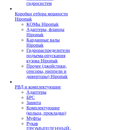
гидросистем
Коробки отбора мощности
Hipomak
КОМы Hipomak
Адаптеры, фланцы
Hipomak
Карданные валы
Hipomak
Гидрораспределители
подъема-опускания
кузова Hipomak
Прочее (джойстики,
сенсоры, ниппели и
диверторы) Hipomak
РВД и комплектующие
Адаптеры
БРС
Защита
Комплектующие
(кольца, прокладки)
Муфты
Рукав
ПРОМЫШЛЕННЫЙ-