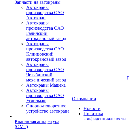
Запчасти на автокраны
Автокраны
производства ОАО
Автокран
Автокраны
производства ОАО
Галичский
автокрановый завод
Автокраны
производства ОАО
Клинцовский
автокрановый завод
Автокраны
производства ОАО
Челябинский
механический завод
Автокраны Машека
Автокраны
производства ОАО
О компании
Угличмаш
Опорно-поворотное
Новости
устройство автокрана
Политика
конфиденциальности
Клапанная аппаратура
(OMT)