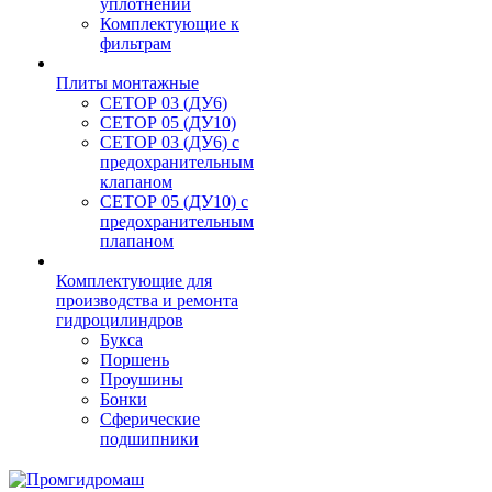
уплотнений
Комплектующие к
фильтрам
Плиты монтажные
CЕТОР 03 (ДУ6)
CЕТОР 05 (ДУ10)
CЕТОР 03 (ДУ6) с
предохранительным
клапаном
CЕТОР 05 (ДУ10) с
предохранительным
плапаном
Комплектующие для
производства и ремонта
гидроцилиндров
Букса
Поршень
Проушины
Бонки
Сферические
подшипники