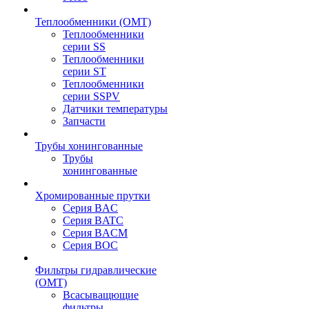
Теплообменники (OMT)
Теплообменники
серии SS
Теплообменники
серии ST
Теплообменники
серии SSPV
Датчики температуры
Запчасти
Трубы хонингованные
Трубы
хонингованные
Хромированные прутки
Серия BAC
Серия BATC
Серия BACM
Серия BOC
Фильтры гидравлические
(OMT)
Всасыващющие
фильтры