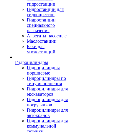
гидростанции
Гидростанции для
гидропрессов
Гидростанции
специального
назначения
Агрегаты насосные
Маслостанции
Баки для
маслостанций
Гидроцилиндры
Гидроцилиндры
поршневые
Гидроцилиндры по
типу исполнения
Гидроцилиндры для
экскаваторов
Гидроцилиндры для
погрузчиков
Гидроцилиндры для
автокранов
Гидроцилиндры для
коммунальной
техники