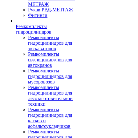
МЕТРАЖ
Рукав РВД-МЕТРАЖ
Фитинги
Ремкомплекты
гидроцилиндров
Ремкомплекты
гидроцилиндров для
экскаваторов
Ремкомплекты
гидроцилиндров для
автокранов
Ремкомплекты
гидроцилиндров для
мусоровозов
Ремкомплекты
гидроцилиндров для
лесозаготовительной
техники
Ремкомплекты
гидроцилиндров для
катков и
асфальтоукладчиков
Ремкомплекты
гидроцилиндров для