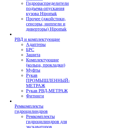
Гидрораспределители
подъема-опускания
кузова Hipomak
Прочее (джойстики,
сенсоры, ниппели и
диверторы) Hipomak
РВД и комплектующие
Адаптеры
БРС
Защита
Комплектующие
(кольца, прокладки)
Муфты
Рукав
ПРОМЫШЛЕННЫЙ-
МЕТРАЖ
Рукав РВД-МЕТРАЖ
Фитинги
Ремкомплекты
гидроцилиндров
Ремкомплекты
гидроцилиндров для
экскаваторов