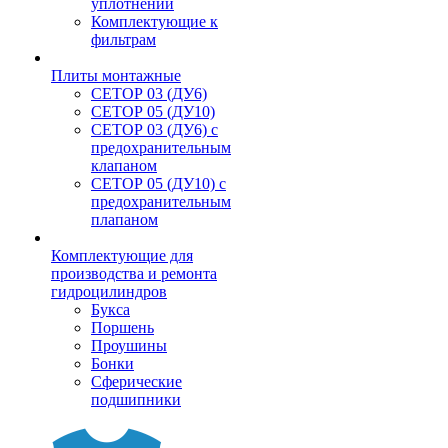
уплотнений
Комплектующие к
фильтрам
Плиты монтажные
CЕТОР 03 (ДУ6)
CЕТОР 05 (ДУ10)
CЕТОР 03 (ДУ6) с
предохранительным
клапаном
CЕТОР 05 (ДУ10) с
предохранительным
плапаном
Комплектующие для
производства и ремонта
гидроцилиндров
Букса
Поршень
Проушины
Бонки
Сферические
подшипники