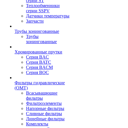
серии ST
Теплообменники
серии SSPV
Датчики температуры
Запчасти
Трубы хонингованные
Трубы
хонингованные
Хромированные прутки
Серия BAC
Серия BATC
Серия BACM
Серия BOC
Фильтры гидравлические
(OMT)
Всасыващющие
фильтры
Фильтроэлементы
Напорные фильтры
Сливные фильтры
Линейные фильтры
Комплекты