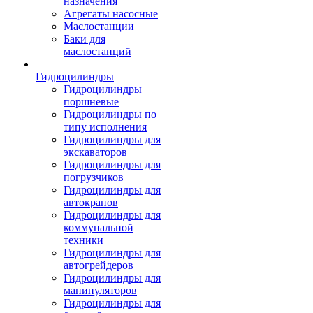
назначения
Агрегаты насосные
Маслостанции
Баки для
маслостанций
Гидроцилиндры
Гидроцилиндры
поршневые
Гидроцилиндры по
типу исполнения
Гидроцилиндры для
экскаваторов
Гидроцилиндры для
погрузчиков
Гидроцилиндры для
автокранов
Гидроцилиндры для
коммунальной
техники
Гидроцилиндры для
автогрейдеров
Гидроцилиндры для
манипуляторов
Гидроцилиндры для