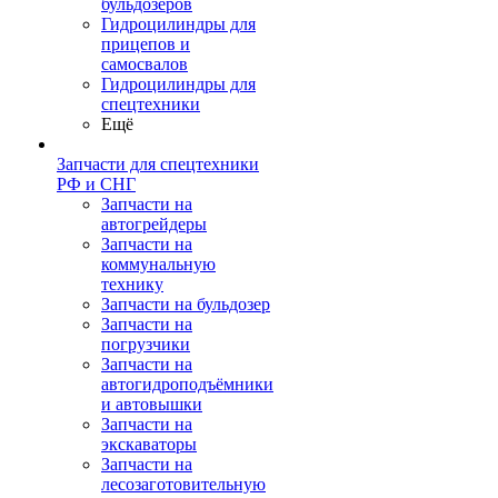
бульдозеров
Гидроцилиндры для
прицепов и
самосвалов
Гидроцилиндры для
спецтехники
Ещё
Запчасти для спецтехники
РФ и СНГ
Запчасти на
автогрейдеры
Запчасти на
коммунальную
технику
Запчасти на бульдозер
Запчасти на
погрузчики
Запчасти на
автогидроподъёмники
и автовышки
Запчасти на
экскаваторы
Запчасти на
лесозаготовительную