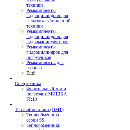
техники
Ремкомплекты
гидроцилиндров для
сельскохозяйственной
техники
Ремкомплекты
гидроцилиндров для
гидроманипуляторов
Ремкомплекты
гидроцилиндров для
погрузчиков
Ремкомплекты для
разного
Ещё
Спецтехника
Фронтальный мини
погрузчик МИШКА
FR18
Теплообменники (OMT)
Теплообменники
серии SS
Теплообменники