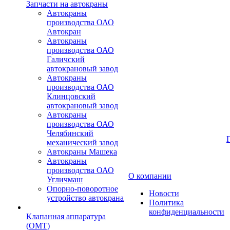
Запчасти на автокраны
Автокраны
производства ОАО
Автокран
Автокраны
производства ОАО
Галичский
автокрановый завод
Автокраны
производства ОАО
Клинцовский
автокрановый завод
Автокраны
производства ОАО
Челябинский
механический завод
Автокраны Машека
Автокраны
производства ОАО
О компании
Угличмаш
Опорно-поворотное
Новости
устройство автокрана
Политика
конфиденциальности
Клапанная аппаратура
(OMT)