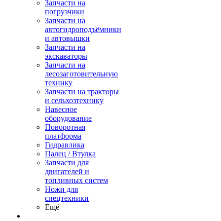
Запчасти на
погрузчики
Запчасти на
автогидроподъёмники
и автовышки
Запчасти на
экскаваторы
Запчасти на
лесозаготовительную
технику
Запчасти на тракторы
и сельхозтехнику
Навесное
оборудование
Поворотная
платформа
Гидравлика
Палец / Втулка
Запчасти для
двигателей и
топливных систем
Ножи для
спецтехники
Ещё