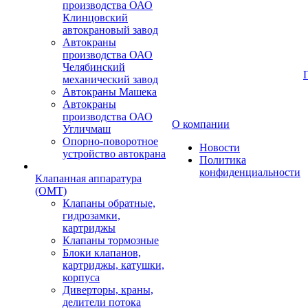
производства ОАО
Клинцовский
автокрановый завод
Автокраны
производства ОАО
Челябинский
механический завод
Автокраны Машека
Автокраны
производства ОАО
О компании
Угличмаш
Опорно-поворотное
Новости
устройство автокрана
Политика
конфиденциальности
Клапанная аппаратура
(OMT)
Клапаны обратные,
гидрозамки,
картриджы
Клапаны тормозные
Блоки клапанов,
картриджы, катушки,
корпуса
Диверторы, краны,
делители потока