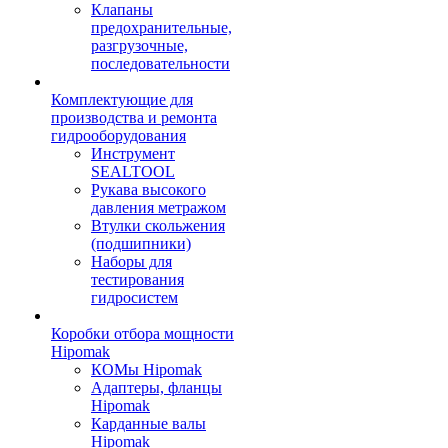
Клапаны
предохранительные,
разгрузочные,
последовательности
Комплектующие для
производства и ремонта
гидрооборудования
Инструмент
SEALTOOL
Рукава высокого
давления метражом
Втулки скольжения
(подшипники)
Наборы для
тестирования
гидросистем
Коробки отбора мощности
Hipomak
КОМы Hipomak
Адаптеры, фланцы
Hipomak
Карданные валы
Hipomak