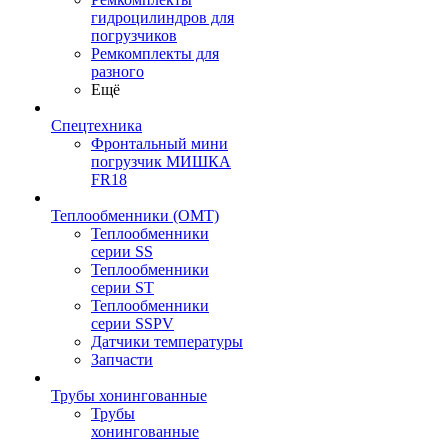
гидроцилиндров для
погрузчиков
Ремкомплекты для
разного
Ещё
Спецтехника
Фронтальный мини
погрузчик МИШКА
FR18
Теплообменники (OMT)
Теплообменники
серии SS
Теплообменники
серии ST
Теплообменники
серии SSPV
Датчики температуры
Запчасти
Трубы хонингованные
Трубы
хонингованные