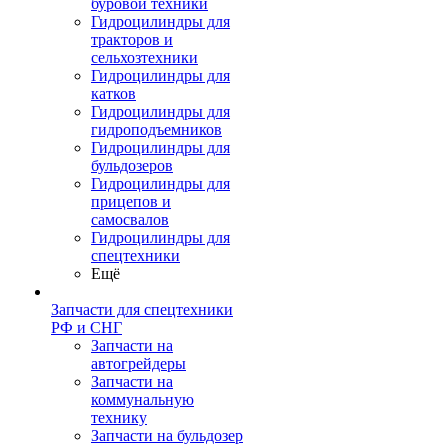
буровой техники
Гидроцилиндры для
тракторов и
сельхозтехники
Гидроцилиндры для
катков
Гидроцилиндры для
гидроподъемников
Гидроцилиндры для
бульдозеров
Гидроцилиндры для
прицепов и
самосвалов
Гидроцилиндры для
спецтехники
Ещё
Запчасти для спецтехники
РФ и СНГ
Запчасти на
автогрейдеры
Запчасти на
коммунальную
технику
Запчасти на бульдозер