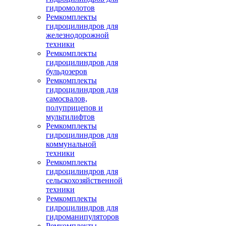
гидромолотов
Ремкомплекты
гидроцилиндров для
железнодорожной
техники
Ремкомплекты
гидроцилиндров для
бульдозеров
Ремкомплекты
гидроцилиндров для
самосвалов,
полуприцепов и
мультилифтов
Ремкомплекты
гидроцилиндров для
коммунальной
техники
Ремкомплекты
гидроцилиндров для
сельскохозяйственной
техники
Ремкомплекты
гидроцилиндров для
гидроманипуляторов
Ремкомплекты