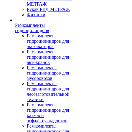
МЕТРАЖ
Рукав РВД-МЕТРАЖ
Фитинги
Ремкомплекты
гидроцилиндров
Ремкомплекты
гидроцилиндров для
экскаваторов
Ремкомплекты
гидроцилиндров для
автокранов
Ремкомплекты
гидроцилиндров для
мусоровозов
Ремкомплекты
гидроцилиндров для
лесозаготовительной
техники
Ремкомплекты
гидроцилиндров для
катков и
асфальтоукладчиков
Ремкомплекты
гидроцилиндров для