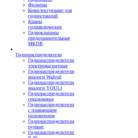
Фильтры
Комплектующие для
гидростанций
Краны
гидравлические
Гидроклапаны
предохранительные
МКПВ
Гидрораспределители
Гидрораспределители
электромагнитные
Гидрораспределители
аналоги Walvoil
Гидрораспределители
аналоги YOULI
Гидрораспределители
секционные
Гидрораспределители
с плавающим
положением
Гидрораспределители
ручные
Гидрораспределители
Р-40