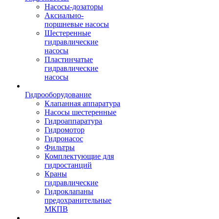
Насосы-дозаторы
Аксиально-
поршневые насосы
Шестеренные
гидравлические
насосы
Пластинчатые
гидравлические
насосы
Гидрооборудование
Клапанная аппаратура
Насосы шестеренные
Гидроаппаратура
Гидромотор
Гидронасос
Фильтры
Комплектующие для
гидростанций
Краны
гидравлические
Гидроклапаны
предохранительные
МКПВ