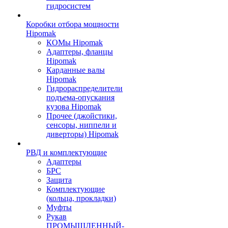
гидросистем
Коробки отбора мощности
Hipomak
КОМы Hipomak
Адаптеры, фланцы
Hipomak
Карданные валы
Hipomak
Гидрораспределители
подъема-опускания
кузова Hipomak
Прочее (джойстики,
сенсоры, ниппели и
диверторы) Hipomak
РВД и комплектующие
Адаптеры
БРС
Защита
Комплектующие
(кольца, прокладки)
Муфты
Рукав
ПРОМЫШЛЕННЫЙ-