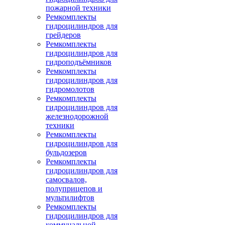
пожарной техники
Ремкомплекты
гидроцилиндров для
грейдеров
Ремкомплекты
гидроцилиндров для
гидроподъёмников
Ремкомплекты
гидроцилиндров для
гидромолотов
Ремкомплекты
гидроцилиндров для
железнодорожной
техники
Ремкомплекты
гидроцилиндров для
бульдозеров
Ремкомплекты
гидроцилиндров для
самосвалов,
полуприцепов и
мультилифтов
Ремкомплекты
гидроцилиндров для
коммунальной