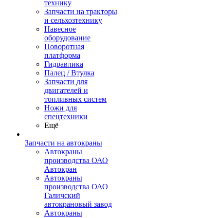
технику
Запчасти на тракторы
и сельхозтехнику
Навесное
оборудование
Поворотная
платформа
Гидравлика
Палец / Втулка
Запчасти для
двигателей и
топливных систем
Ножи для
спецтехники
Ещё
Запчасти на автокраны
Автокраны
производства ОАО
Автокран
Автокраны
производства ОАО
Галичский
автокрановый завод
Автокраны