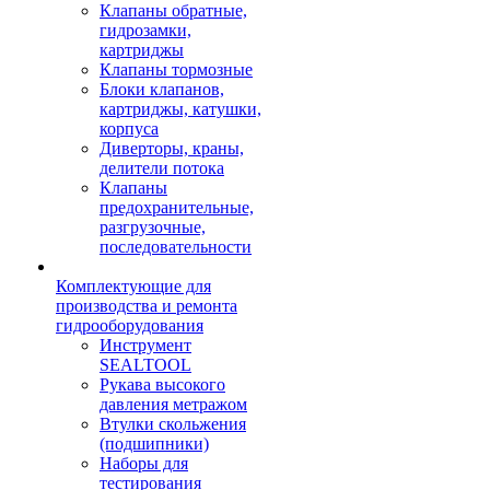
Клапаны обратные,
гидрозамки,
картриджы
Клапаны тормозные
Блоки клапанов,
картриджы, катушки,
корпуса
Диверторы, краны,
делители потока
Клапаны
предохранительные,
разгрузочные,
последовательности
Комплектующие для
производства и ремонта
гидрооборудования
Инструмент
SEALTOOL
Рукава высокого
давления метражом
Втулки скольжения
(подшипники)
Наборы для
тестирования