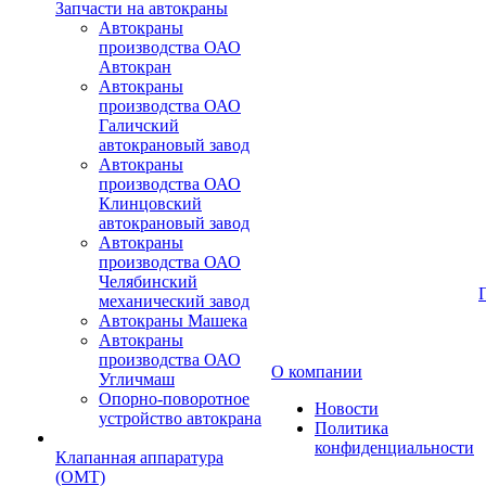
Запчасти на автокраны
Автокраны
производства ОАО
Автокран
Автокраны
производства ОАО
Галичский
автокрановый завод
Автокраны
производства ОАО
Клинцовский
автокрановый завод
Автокраны
производства ОАО
Челябинский
механический завод
Автокраны Машека
Автокраны
производства ОАО
О компании
Угличмаш
Опорно-поворотное
Новости
устройство автокрана
Политика
конфиденциальности
Клапанная аппаратура
(OMT)