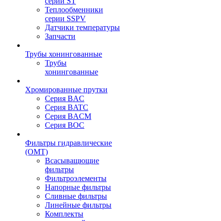
серии ST
Теплообменники
серии SSPV
Датчики температуры
Запчасти
Трубы хонингованные
Трубы
хонингованные
Хромированные прутки
Серия BAC
Серия BATC
Серия BACM
Серия BOC
Фильтры гидравлические
(OMT)
Всасыващющие
фильтры
Фильтроэлементы
Напорные фильтры
Сливные фильтры
Линейные фильтры
Комплекты