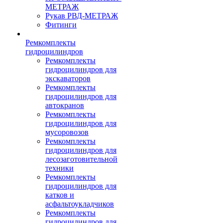
МЕТРАЖ
Рукав РВД-МЕТРАЖ
Фитинги
Ремкомплекты
гидроцилиндров
Ремкомплекты
гидроцилиндров для
экскаваторов
Ремкомплекты
гидроцилиндров для
автокранов
Ремкомплекты
гидроцилиндров для
мусоровозов
Ремкомплекты
гидроцилиндров для
лесозаготовительной
техники
Ремкомплекты
гидроцилиндров для
катков и
асфальтоукладчиков
Ремкомплекты
гидроцилиндров для