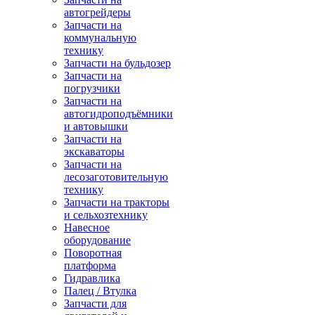
автогрейдеры
Запчасти на
коммунальную
технику
Запчасти на бульдозер
Запчасти на
погрузчики
Запчасти на
автогидроподъёмники
и автовышки
Запчасти на
экскаваторы
Запчасти на
лесозаготовительную
технику
Запчасти на тракторы
и сельхозтехнику
Навесное
оборудование
Поворотная
платформа
Гидравлика
Палец / Втулка
Запчасти для