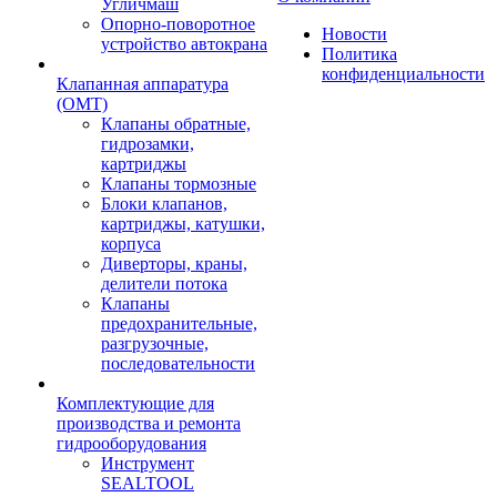
Угличмаш
Опорно-поворотное
Новости
устройство автокрана
Политика
конфиденциальности
Клапанная аппаратура
(OMT)
Клапаны обратные,
гидрозамки,
картриджы
Клапаны тормозные
Блоки клапанов,
картриджы, катушки,
корпуса
Диверторы, краны,
делители потока
Клапаны
предохранительные,
разгрузочные,
последовательности
Комплектующие для
производства и ремонта
гидрооборудования
Инструмент
SEALTOOL