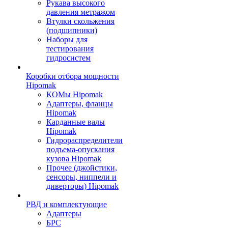
Рукава высокого
давления метражом
Втулки скольжения
(подшипники)
Наборы для
тестирования
гидросистем
Коробки отбора мощности
Hipomak
КОМы Hipomak
Адаптеры, фланцы
Hipomak
Карданные валы
Hipomak
Гидрораспределители
подъема-опускания
кузова Hipomak
Прочее (джойстики,
сенсоры, ниппели и
диверторы) Hipomak
РВД и комплектующие
Адаптеры
БРС