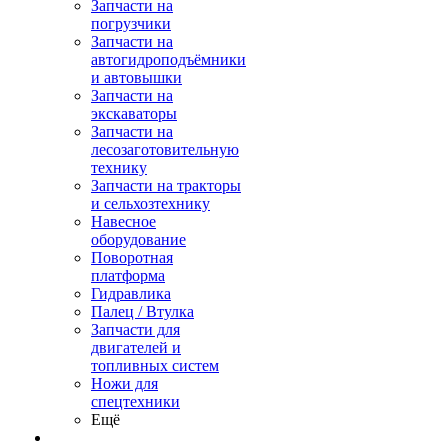
Запчасти на
погрузчики
Запчасти на
автогидроподъёмники
и автовышки
Запчасти на
экскаваторы
Запчасти на
лесозаготовительную
технику
Запчасти на тракторы
и сельхозтехнику
Навесное
оборудование
Поворотная
платформа
Гидравлика
Палец / Втулка
Запчасти для
двигателей и
топливных систем
Ножи для
спецтехники
Ещё