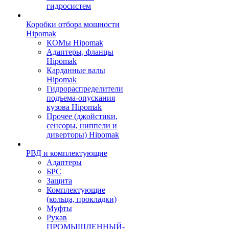
гидросистем
Коробки отбора мощности
Hipomak
КОМы Hipomak
Адаптеры, фланцы
Hipomak
Карданные валы
Hipomak
Гидрораспределители
подъема-опускания
кузова Hipomak
Прочее (джойстики,
сенсоры, ниппели и
диверторы) Hipomak
РВД и комплектующие
Адаптеры
БРС
Защита
Комплектующие
(кольца, прокладки)
Муфты
Рукав
ПРОМЫШЛЕННЫЙ-