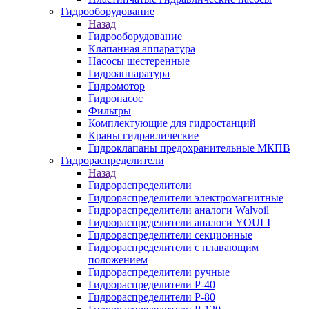
Гидрооборудование
Назад
Гидрооборудование
Клапанная аппаратура
Насосы шестеренные
Гидроаппаратура
Гидромотор
Гидронасос
Фильтры
Комплектующие для гидростанций
Краны гидравлические
Гидроклапаны предохранительные МКПВ
Гидрораспределители
Назад
Гидрораспределители
Гидрораспределители электромагнитные
Гидрораспределители аналоги Walvoil
Гидрораспределители аналоги YOULI
Гидрораспределители секционные
Гидрораспределители с плавающим
положением
Гидрораспределители ручные
Гидрораспределители Р-40
Гидрораспределители Р-80