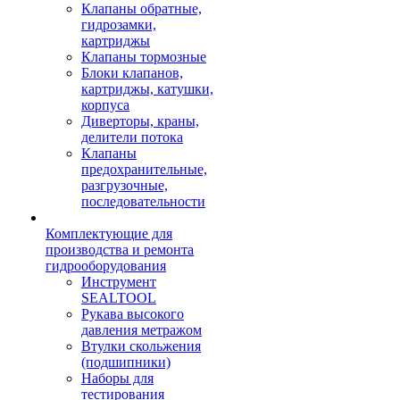
Клапаны обратные,
гидрозамки,
картриджы
Клапаны тормозные
Блоки клапанов,
картриджы, катушки,
корпуса
Диверторы, краны,
делители потока
Клапаны
предохранительные,
разгрузочные,
последовательности
Комплектующие для
производства и ремонта
гидрооборудования
Инструмент
SEALTOOL
Рукава высокого
давления метражом
Втулки скольжения
(подшипники)
Наборы для
тестирования