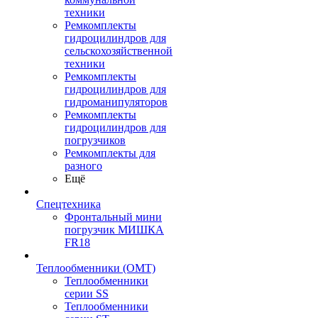
техники
Ремкомплекты
гидроцилиндров для
сельскохозяйственной
техники
Ремкомплекты
гидроцилиндров для
гидроманипуляторов
Ремкомплекты
гидроцилиндров для
погрузчиков
Ремкомплекты для
разного
Ещё
Спецтехника
Фронтальный мини
погрузчик МИШКА
FR18
Теплообменники (OMT)
Теплообменники
серии SS
Теплообменники