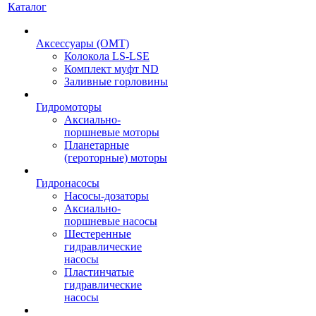
Каталог
Аксессуары (OMT)
Колокола LS-LSE
Комплект муфт ND
Заливные горловины
Гидромоторы
Аксиально-
поршневые моторы
Планетарные
(героторные) моторы
Гидронасосы
Насосы-дозаторы
Аксиально-
поршневые насосы
Шестеренные
гидравлические
насосы
Пластинчатые
гидравлические
насосы