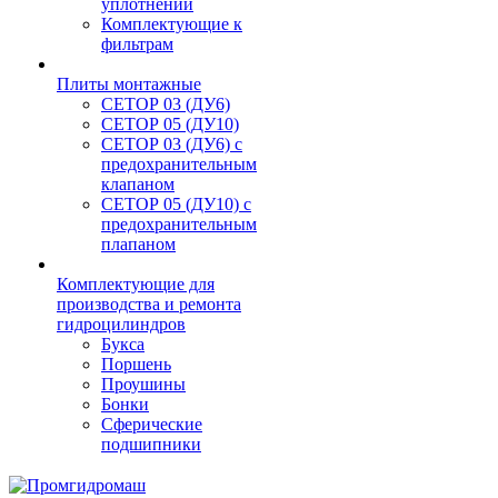
уплотнений
Комплектующие к
фильтрам
Плиты монтажные
CЕТОР 03 (ДУ6)
CЕТОР 05 (ДУ10)
CЕТОР 03 (ДУ6) с
предохранительным
клапаном
CЕТОР 05 (ДУ10) с
предохранительным
плапаном
Комплектующие для
производства и ремонта
гидроцилиндров
Букса
Поршень
Проушины
Бонки
Сферические
подшипники