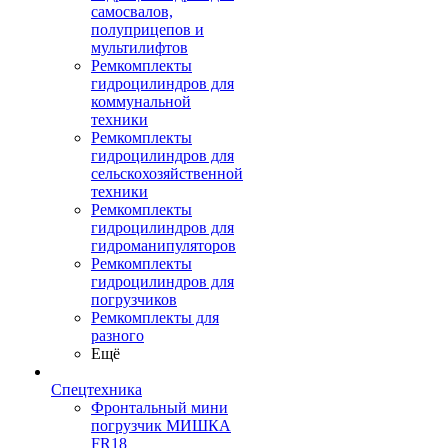
самосвалов,
полуприцепов и
мультилифтов
Ремкомплекты
гидроцилиндров для
коммунальной
техники
Ремкомплекты
гидроцилиндров для
сельскохозяйственной
техники
Ремкомплекты
гидроцилиндров для
гидроманипуляторов
Ремкомплекты
гидроцилиндров для
погрузчиков
Ремкомплекты для
разного
Ещё
Спецтехника
Фронтальный мини
погрузчик МИШКА
FR18