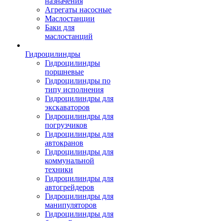
назначения
Агрегаты насосные
Маслостанции
Баки для
маслостанций
Гидроцилиндры
Гидроцилиндры
поршневые
Гидроцилиндры по
типу исполнения
Гидроцилиндры для
экскаваторов
Гидроцилиндры для
погрузчиков
Гидроцилиндры для
автокранов
Гидроцилиндры для
коммунальной
техники
Гидроцилиндры для
автогрейдеров
Гидроцилиндры для
манипуляторов
Гидроцилиндры для