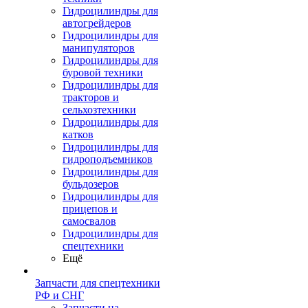
Гидроцилиндры для
автогрейдеров
Гидроцилиндры для
манипуляторов
Гидроцилиндры для
буровой техники
Гидроцилиндры для
тракторов и
сельхозтехники
Гидроцилиндры для
катков
Гидроцилиндры для
гидроподъемников
Гидроцилиндры для
бульдозеров
Гидроцилиндры для
прицепов и
самосвалов
Гидроцилиндры для
спецтехники
Ещё
Запчасти для спецтехники
РФ и СНГ
Запчасти на