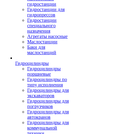
гидростанции
Гидростанции для
гидропрессов
Гидростанции
специального
назначения
Агрегаты насосные
Маслостанции
Баки для
маслостанций
Гидроцилиндры
Гидроцилиндры
поршневые
Гидроцилиндры по
типу исполнения
Гидроцилиндры для
экскаваторов
Гидроцилиндры для
погрузчиков
Гидроцилиндры для
автокранов
Гидроцилиндры для
коммунальной
техники