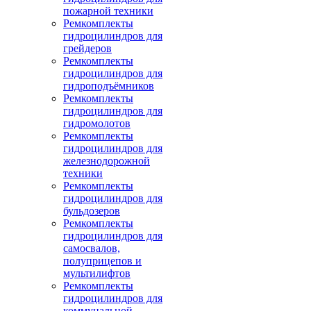
пожарной техники
Ремкомплекты
гидроцилиндров для
грейдеров
Ремкомплекты
гидроцилиндров для
гидроподъёмников
Ремкомплекты
гидроцилиндров для
гидромолотов
Ремкомплекты
гидроцилиндров для
железнодорожной
техники
Ремкомплекты
гидроцилиндров для
бульдозеров
Ремкомплекты
гидроцилиндров для
самосвалов,
полуприцепов и
мультилифтов
Ремкомплекты
гидроцилиндров для
коммунальной