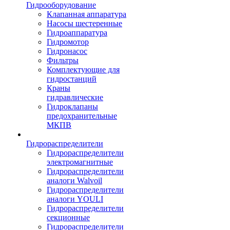
Гидрооборудование
Клапанная аппаратура
Насосы шестеренные
Гидроаппаратура
Гидромотор
Гидронасос
Фильтры
Комплектующие для
гидростанций
Краны
гидравлические
Гидроклапаны
предохранительные
МКПВ
Гидрораспределители
Гидрораспределители
электромагнитные
Гидрораспределители
аналоги Walvoil
Гидрораспределители
аналоги YOULI
Гидрораспределители
секционные
Гидрораспределители