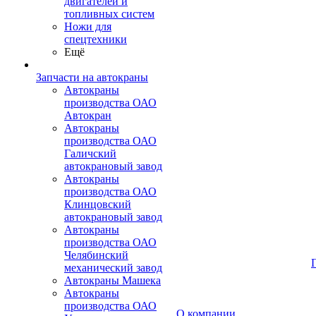
двигателей и
топливных систем
Ножи для
спецтехники
Ещё
Запчасти на автокраны
Автокраны
производства ОАО
Автокран
Автокраны
производства ОАО
Галичский
автокрановый завод
Автокраны
производства ОАО
Клинцовский
автокрановый завод
Автокраны
производства ОАО
Челябинский
механический завод
Автокраны Машека
Автокраны
производства ОАО
О компании