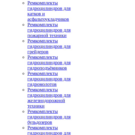
Ремкомплекты
гидроцилиндров для
катков и
асфальтоукладчиков
Ремкомплекты
гидроцилиндров для
пожарной техники
Ремкомплекты
гидроцилиндров для
грейдеров
Ремкомплекты
гидроцилиндров для
гидроподъёмников
Ремкомплекты
гидроцилиндров для
гидромолотов
Ремкомплекты
гидроцилиндров для
железнодорожной
техники
Ремкомплекты
гидроцилиндров для
бульдозеров
Ремкомплекты
гидроцилиндров для