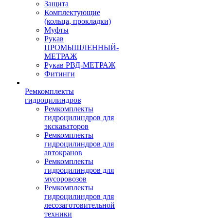
Защита
Комплектующие
(кольца, прокладки)
Муфты
Рукав
ПРОМЫШЛЕННЫЙ-
МЕТРАЖ
Рукав РВД-МЕТРАЖ
Фитинги
Ремкомплекты
гидроцилиндров
Ремкомплекты
гидроцилиндров для
экскаваторов
Ремкомплекты
гидроцилиндров для
автокранов
Ремкомплекты
гидроцилиндров для
мусоровозов
Ремкомплекты
гидроцилиндров для
лесозаготовительной
техники