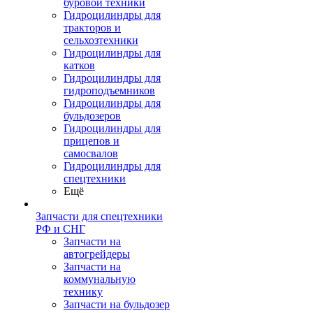
буровой техники
Гидроцилиндры для
тракторов и
сельхозтехники
Гидроцилиндры для
катков
Гидроцилиндры для
гидроподъемников
Гидроцилиндры для
бульдозеров
Гидроцилиндры для
прицепов и
самосвалов
Гидроцилиндры для
спецтехники
Ещё
Запчасти для спецтехники
РФ и СНГ
Запчасти на
автогрейдеры
Запчасти на
коммунальную
технику
Запчасти на бульдозер