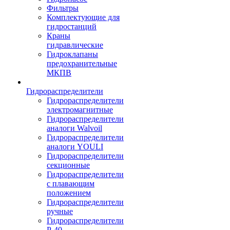
Фильтры
Комплектующие для
гидростанций
Краны
гидравлические
Гидроклапаны
предохранительные
МКПВ
Гидрораспределители
Гидрораспределители
электромагнитные
Гидрораспределители
аналоги Walvoil
Гидрораспределители
аналоги YOULI
Гидрораспределители
секционные
Гидрораспределители
с плавающим
положением
Гидрораспределители
ручные
Гидрораспределители
Р-40