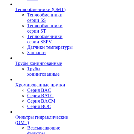
Теплообменники (OMT)
Теплообменники
серии SS
Теплообменники
серии ST
Теплообменники
серии SSPV
Датчики температуры
Запчасти
Трубы хонингованные
Трубы
хонингованные
Хромированные прутки
Серия BAC
Серия BATC
Серия BACM
Серия BOC
Фильтры гидравлические
(OMT)
Всасыващющие
фильтры