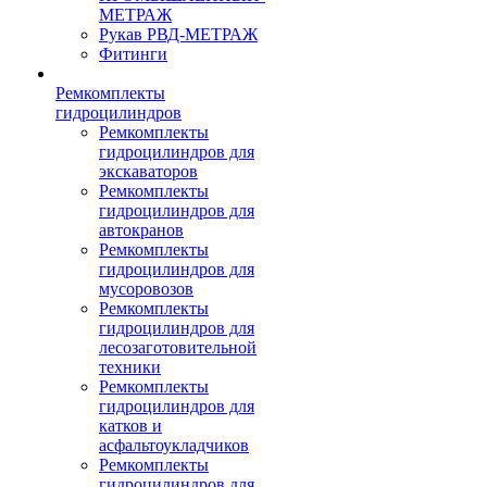
МЕТРАЖ
Рукав РВД-МЕТРАЖ
Фитинги
Ремкомплекты
гидроцилиндров
Ремкомплекты
гидроцилиндров для
экскаваторов
Ремкомплекты
гидроцилиндров для
автокранов
Ремкомплекты
гидроцилиндров для
мусоровозов
Ремкомплекты
гидроцилиндров для
лесозаготовительной
техники
Ремкомплекты
гидроцилиндров для
катков и
асфальтоукладчиков
Ремкомплекты
гидроцилиндров для