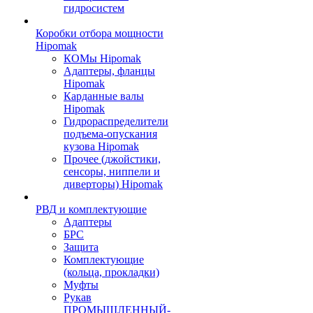
гидросистем
Коробки отбора мощности
Hipomak
КОМы Hipomak
Адаптеры, фланцы
Hipomak
Карданные валы
Hipomak
Гидрораспределители
подъема-опускания
кузова Hipomak
Прочее (джойстики,
сенсоры, ниппели и
диверторы) Hipomak
РВД и комплектующие
Адаптеры
БРС
Защита
Комплектующие
(кольца, прокладки)
Муфты
Рукав
ПРОМЫШЛЕННЫЙ-