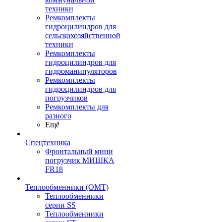
техники
Ремкомплекты
гидроцилиндров для
сельскохозяйственной
техники
Ремкомплекты
гидроцилиндров для
гидроманипуляторов
Ремкомплекты
гидроцилиндров для
погрузчиков
Ремкомплекты для
разного
Ещё
Спецтехника
Фронтальный мини
погрузчик МИШКА
FR18
Теплообменники (OMT)
Теплообменники
серии SS
Теплообменники