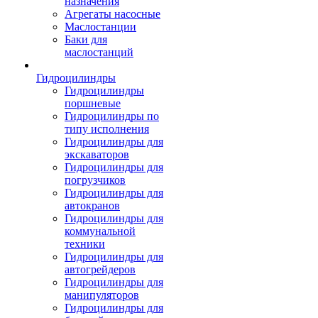
назначения
Агрегаты насосные
Маслостанции
Баки для
маслостанций
Гидроцилиндры
Гидроцилиндры
поршневые
Гидроцилиндры по
типу исполнения
Гидроцилиндры для
экскаваторов
Гидроцилиндры для
погрузчиков
Гидроцилиндры для
автокранов
Гидроцилиндры для
коммунальной
техники
Гидроцилиндры для
автогрейдеров
Гидроцилиндры для
манипуляторов
Гидроцилиндры для