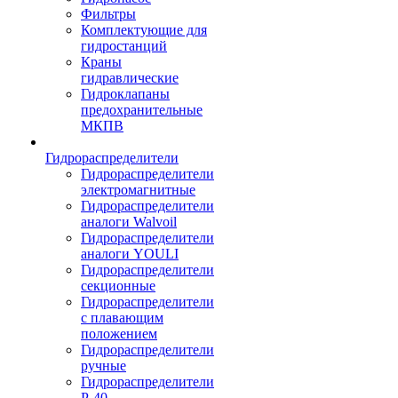
Фильтры
Комплектующие для
гидростанций
Краны
гидравлические
Гидроклапаны
предохранительные
МКПВ
Гидрораспределители
Гидрораспределители
электромагнитные
Гидрораспределители
аналоги Walvoil
Гидрораспределители
аналоги YOULI
Гидрораспределители
секционные
Гидрораспределители
с плавающим
положением
Гидрораспределители
ручные
Гидрораспределители
Р-40