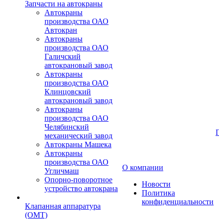
Запчасти на автокраны
Автокраны
производства ОАО
Автокран
Автокраны
производства ОАО
Галичский
автокрановый завод
Автокраны
производства ОАО
Клинцовский
автокрановый завод
Автокраны
производства ОАО
Челябинский
механический завод
Автокраны Машека
Автокраны
производства ОАО
О компании
Угличмаш
Опорно-поворотное
Новости
устройство автокрана
Политика
конфиденциальности
Клапанная аппаратура
(OMT)