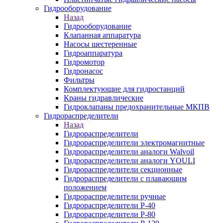
Гидрооборудование
Назад
Гидрооборудование
Клапанная аппаратура
Насосы шестеренные
Гидроаппаратура
Гидромотор
Гидронасос
Фильтры
Комплектующие для гидростанций
Краны гидравлические
Гидроклапаны предохранительные МКПВ
Гидрораспределители
Назад
Гидрораспределители
Гидрораспределители электромагнитные
Гидрораспределители аналоги Walvoil
Гидрораспределители аналоги YOULI
Гидрораспределители секционные
Гидрораспределители с плавающим
положением
Гидрораспределители ручные
Гидрораспределители Р-40
Гидрораспределители Р-80