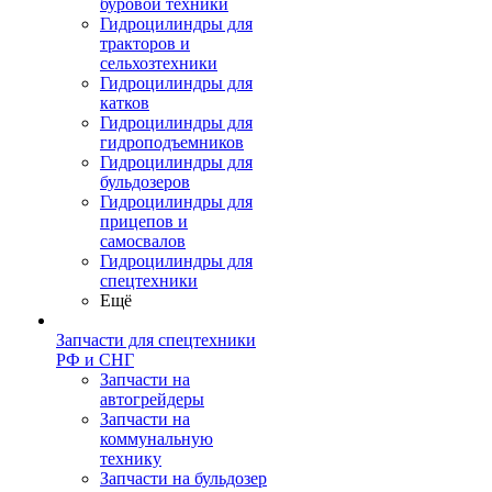
буровой техники
Гидроцилиндры для
тракторов и
сельхозтехники
Гидроцилиндры для
катков
Гидроцилиндры для
гидроподъемников
Гидроцилиндры для
бульдозеров
Гидроцилиндры для
прицепов и
самосвалов
Гидроцилиндры для
спецтехники
Ещё
Запчасти для спецтехники
РФ и СНГ
Запчасти на
автогрейдеры
Запчасти на
коммунальную
технику
Запчасти на бульдозер