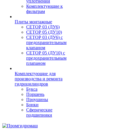
уплотнений
Комплектующие к
фильтрам
Плиты монтажные
CЕТОР 03 (ДУ6)
CЕТОР 05 (ДУ10)
CЕТОР 03 (ДУ6) с
предохранительным
клапаном
CЕТОР 05 (ДУ10) с
предохранительным
плапаном
Комплектующие для
производства и ремонта
гидроцилиндров
Букса
Поршень
Проушины
Бонки
Сферические
подшипники