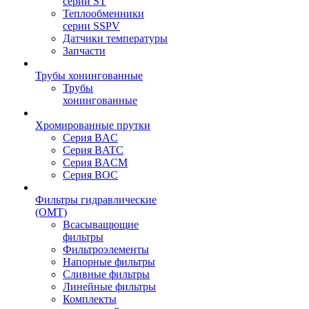
серии ST
Теплообменники
серии SSPV
Датчики температуры
Запчасти
Трубы хонингованные
Трубы
хонингованные
Хромированные прутки
Серия BAC
Серия BATC
Серия BACM
Серия BOC
Фильтры гидравлические
(OMT)
Всасыващющие
фильтры
Фильтроэлементы
Напорные фильтры
Сливные фильтры
Линейные фильтры
Комплекты