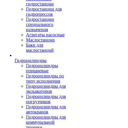
гидростанции
Гидростанции для
гидропрессов
Гидростанции
специального
назначения
Агрегаты насосные
Маслостанции
Баки для
маслостанций
Гидроцилиндры
Гидроцилиндры
поршневые
Гидроцилиндры по
типу исполнения
Гидроцилиндры для
экскаваторов
Гидроцилиндры для
погрузчиков
Гидроцилиндры для
автокранов
Гидроцилиндры для
коммунальной
техники