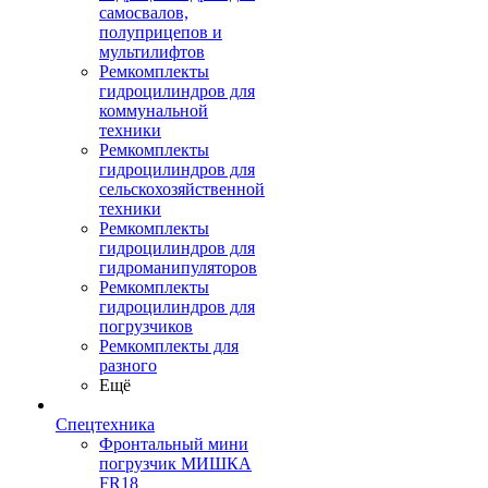
самосвалов,
полуприцепов и
мультилифтов
Ремкомплекты
гидроцилиндров для
коммунальной
техники
Ремкомплекты
гидроцилиндров для
сельскохозяйственной
техники
Ремкомплекты
гидроцилиндров для
гидроманипуляторов
Ремкомплекты
гидроцилиндров для
погрузчиков
Ремкомплекты для
разного
Ещё
Спецтехника
Фронтальный мини
погрузчик МИШКА
FR18