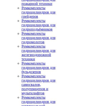
пожарной техники
Ремкомплекты
гидроцилиндров для
грейдеров
Ремкомплекты
гидроцилиндров для
гидроподъёмников
Ремкомплекты
гидроцилиндров для
гидромолотов
Ремкомплекты
гидроцилиндров для
железнодорожной
техники
Ремкомплекты
гидроцилиндров для
бульдозеров
Ремкомплекты
гидроцилиндров для
самосвалов,
полуприцепов и
мультилифтов
Ремкомплекты
гидроцилиндров для
коммунальной