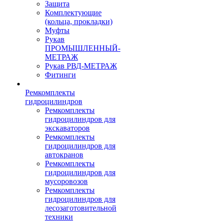
Защита
Комплектующие
(кольца, прокладки)
Муфты
Рукав
ПРОМЫШЛЕННЫЙ-
МЕТРАЖ
Рукав РВД-МЕТРАЖ
Фитинги
Ремкомплекты
гидроцилиндров
Ремкомплекты
гидроцилиндров для
экскаваторов
Ремкомплекты
гидроцилиндров для
автокранов
Ремкомплекты
гидроцилиндров для
мусоровозов
Ремкомплекты
гидроцилиндров для
лесозаготовительной
техники