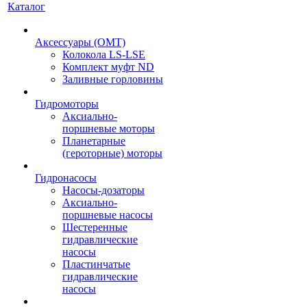
Каталог
Аксессуары (OMT)
Колокола LS-LSE
Комплект муфт ND
Заливные горловины
Гидромоторы
Аксиально-
поршневые моторы
Планетарные
(героторные) моторы
Гидронасосы
Насосы-дозаторы
Аксиально-
поршневые насосы
Шестеренные
гидравлические
насосы
Пластинчатые
гидравлические
насосы