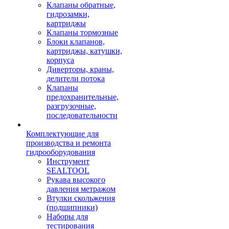
Клапаны обратные,
гидрозамки,
картриджы
Клапаны тормозные
Блоки клапанов,
картриджы, катушки,
корпуса
Диверторы, краны,
делители потока
Клапаны
предохранительные,
разгрузочные,
последовательности
Комплектующие для
производства и ремонта
гидрооборудования
Инструмент
SEALTOOL
Рукава высокого
давления метражом
Втулки скольжения
(подшипники)
Наборы для
тестирования