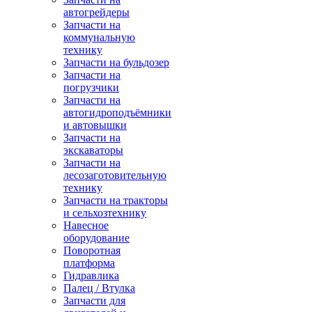
автогрейдеры
Запчасти на
коммунальную
технику
Запчасти на бульдозер
Запчасти на
погрузчики
Запчасти на
автогидроподъёмники
и автовышки
Запчасти на
экскаваторы
Запчасти на
лесозаготовительную
технику
Запчасти на тракторы
и сельхозтехнику
Навесное
оборудование
Поворотная
платформа
Гидравлика
Палец / Втулка
Запчасти для