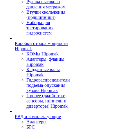
Рукава высокого
давления метражом
Втулки скольжения
(подшипники)
Наборы для
тестирования
гидросистем
Коробки отбора мощности
Hipomak
КОМы Hipomak
Адаптеры, фланцы
Hipomak
Карданные валы
Hipomak
Гидрораспределители
подъема-опускания
кузова Hipomak
Прочее (джойстики,
сенсоры, ниппели и
диверторы) Hipomak
РВД и комплектующие
Адаптеры
БРС