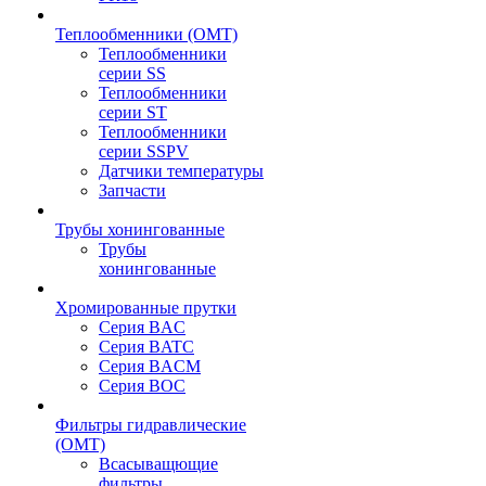
Теплообменники (OMT)
Теплообменники
серии SS
Теплообменники
серии ST
Теплообменники
серии SSPV
Датчики температуры
Запчасти
Трубы хонингованные
Трубы
хонингованные
Хромированные прутки
Серия BAC
Серия BATC
Серия BACM
Серия BOC
Фильтры гидравлические
(OMT)
Всасыващющие
фильтры