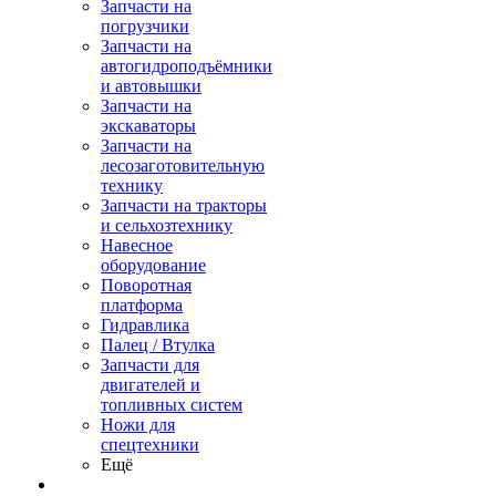
Запчасти на
погрузчики
Запчасти на
автогидроподъёмники
и автовышки
Запчасти на
экскаваторы
Запчасти на
лесозаготовительную
технику
Запчасти на тракторы
и сельхозтехнику
Навесное
оборудование
Поворотная
платформа
Гидравлика
Палец / Втулка
Запчасти для
двигателей и
топливных систем
Ножи для
спецтехники
Ещё