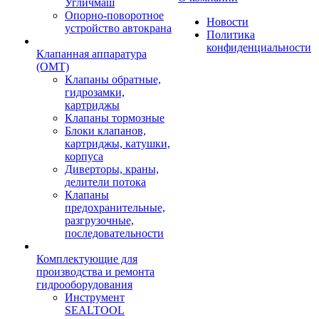
Угличмаш
Опорно-поворотное
Новости
устройство автокрана
Политика
конфиденциальности
Клапанная аппаратура
(OMT)
Клапаны обратные,
гидрозамки,
картриджы
Клапаны тормозные
Блоки клапанов,
картриджы, катушки,
корпуса
Диверторы, краны,
делители потока
Клапаны
предохранительные,
разгрузочные,
последовательности
Комплектующие для
производства и ремонта
гидрооборудования
Инструмент
SEALTOOL