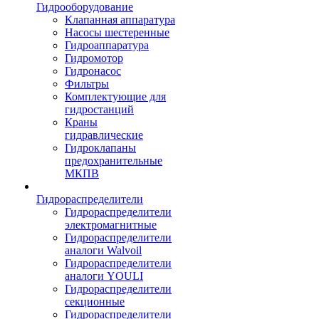
Гидрооборудование
Клапанная аппаратура
Насосы шестеренные
Гидроаппаратура
Гидромотор
Гидронасос
Фильтры
Комплектующие для
гидростанций
Краны
гидравлические
Гидроклапаны
предохранительные
МКПВ
Гидрораспределители
Гидрораспределители
электромагнитные
Гидрораспределители
аналоги Walvoil
Гидрораспределители
аналоги YOULI
Гидрораспределители
секционные
Гидрораспределители