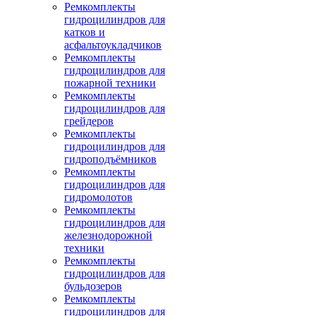
Ремкомплекты
гидроцилиндров для
катков и
асфальтоукладчиков
Ремкомплекты
гидроцилиндров для
пожарной техники
Ремкомплекты
гидроцилиндров для
грейдеров
Ремкомплекты
гидроцилиндров для
гидроподъёмников
Ремкомплекты
гидроцилиндров для
гидромолотов
Ремкомплекты
гидроцилиндров для
железнодорожной
техники
Ремкомплекты
гидроцилиндров для
бульдозеров
Ремкомплекты
гидроцилиндров для