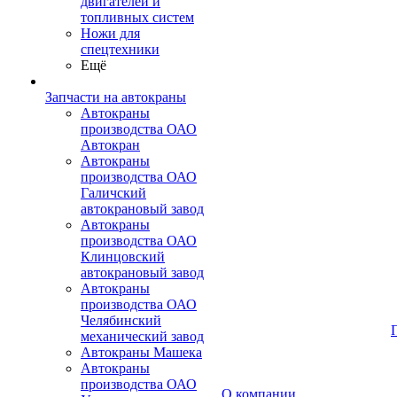
двигателей и
топливных систем
Ножи для
спецтехники
Ещё
Запчасти на автокраны
Автокраны
производства ОАО
Автокран
Автокраны
производства ОАО
Галичский
автокрановый завод
Автокраны
производства ОАО
Клинцовский
автокрановый завод
Автокраны
производства ОАО
Челябинский
механический завод
Автокраны Машека
Автокраны
производства ОАО
О компании