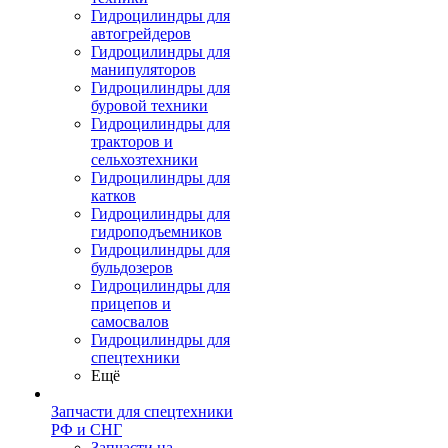
Гидроцилиндры для
автогрейдеров
Гидроцилиндры для
манипуляторов
Гидроцилиндры для
буровой техники
Гидроцилиндры для
тракторов и
сельхозтехники
Гидроцилиндры для
катков
Гидроцилиндры для
гидроподъемников
Гидроцилиндры для
бульдозеров
Гидроцилиндры для
прицепов и
самосвалов
Гидроцилиндры для
спецтехники
Ещё
Запчасти для спецтехники
РФ и СНГ
Запчасти на