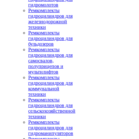
гидромолотов
Ремкомплекты
гидроцилиндров для
железнодорожной
техники
Ремкомплекты
гидроцилиндров для
бульдозеров
Ремкомплекты
гидроцилиндров для
самосвалов,
полуприцепов и
мультилифтов
Ремкомплекты
гидроцилиндров для
коммунальной
техники
Ремкомплекты
гидроцилиндров для
сельскохозяйственной
техники
Ремкомплекты
гидроцилиндров для
гидроманипуляторов
Ремкомплекты