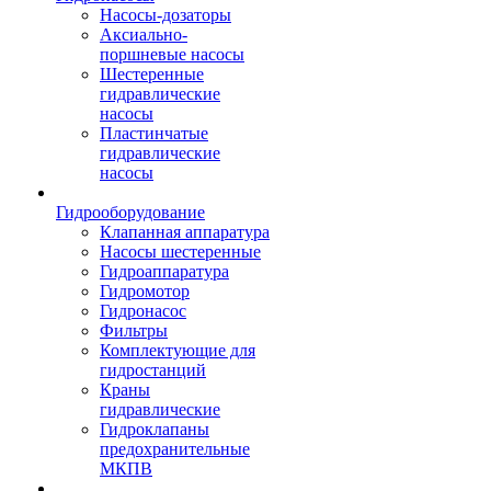
Насосы-дозаторы
Аксиально-
поршневые насосы
Шестеренные
гидравлические
насосы
Пластинчатые
гидравлические
насосы
Гидрооборудование
Клапанная аппаратура
Насосы шестеренные
Гидроаппаратура
Гидромотор
Гидронасос
Фильтры
Комплектующие для
гидростанций
Краны
гидравлические
Гидроклапаны
предохранительные
МКПВ