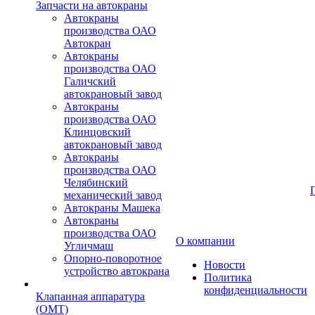
Запчасти на автокраны
Автокраны
производства ОАО
Автокран
Автокраны
производства ОАО
Галичский
автокрановый завод
Автокраны
производства ОАО
Клинцовский
автокрановый завод
Автокраны
производства ОАО
Челябинский
механический завод
Автокраны Машека
Автокраны
производства ОАО
О компании
Угличмаш
Опорно-поворотное
Новости
устройство автокрана
Политика
конфиденциальности
Клапанная аппаратура
(OMT)