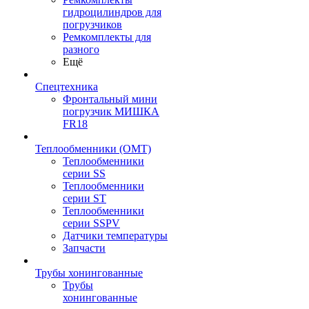
гидроцилиндров для
погрузчиков
Ремкомплекты для
разного
Ещё
Спецтехника
Фронтальный мини
погрузчик МИШКА
FR18
Теплообменники (OMT)
Теплообменники
серии SS
Теплообменники
серии ST
Теплообменники
серии SSPV
Датчики температуры
Запчасти
Трубы хонингованные
Трубы
хонингованные