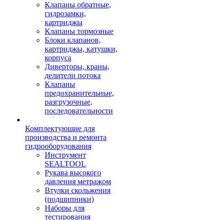
Клапаны обратные,
гидрозамки,
картриджы
Клапаны тормозные
Блоки клапанов,
картриджы, катушки,
корпуса
Диверторы, краны,
делители потока
Клапаны
предохранительные,
разгрузочные,
последовательности
Комплектующие для
производства и ремонта
гидрооборудования
Инструмент
SEALTOOL
Рукава высокого
давления метражом
Втулки скольжения
(подшипники)
Наборы для
тестирования