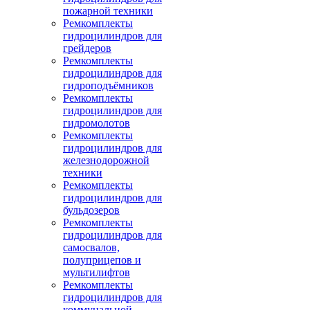
пожарной техники
Ремкомплекты
гидроцилиндров для
грейдеров
Ремкомплекты
гидроцилиндров для
гидроподъёмников
Ремкомплекты
гидроцилиндров для
гидромолотов
Ремкомплекты
гидроцилиндров для
железнодорожной
техники
Ремкомплекты
гидроцилиндров для
бульдозеров
Ремкомплекты
гидроцилиндров для
самосвалов,
полуприцепов и
мультилифтов
Ремкомплекты
гидроцилиндров для
коммунальной