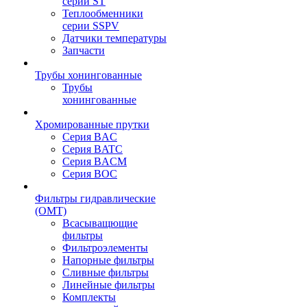
серии ST
Теплообменники
серии SSPV
Датчики температуры
Запчасти
Трубы хонингованные
Трубы
хонингованные
Хромированные прутки
Серия BAC
Серия BATC
Серия BACM
Серия BOC
Фильтры гидравлические
(OMT)
Всасыващющие
фильтры
Фильтроэлементы
Напорные фильтры
Сливные фильтры
Линейные фильтры
Комплекты