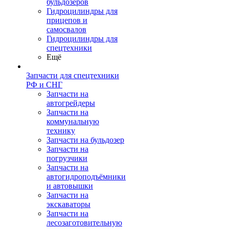
бульдозеров
Гидроцилиндры для
прицепов и
самосвалов
Гидроцилиндры для
спецтехники
Ещё
Запчасти для спецтехники
РФ и СНГ
Запчасти на
автогрейдеры
Запчасти на
коммунальную
технику
Запчасти на бульдозер
Запчасти на
погрузчики
Запчасти на
автогидроподъёмники
и автовышки
Запчасти на
экскаваторы
Запчасти на
лесозаготовительную