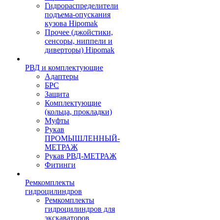
Гидрораспределители
подъема-опускания
кузова Hipomak
Прочее (джойстики,
сенсоры, ниппели и
диверторы) Hipomak
РВД и комплектующие
Адаптеры
БРС
Защита
Комплектующие
(кольца, прокладки)
Муфты
Рукав
ПРОМЫШЛЕННЫЙ-
МЕТРАЖ
Рукав РВД-МЕТРАЖ
Фитинги
Ремкомплекты
гидроцилиндров
Ремкомплекты
гидроцилиндров для
экскаваторов