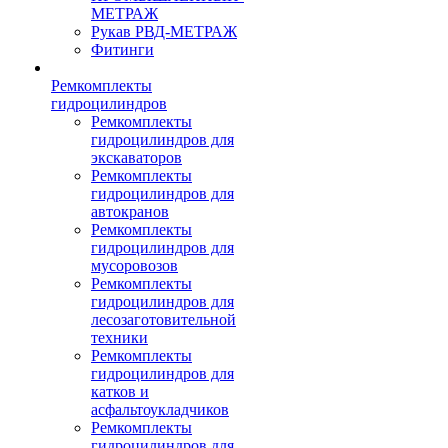
МЕТРАЖ
Рукав РВД-МЕТРАЖ
Фитинги
Ремкомплекты
гидроцилиндров
Ремкомплекты
гидроцилиндров для
экскаваторов
Ремкомплекты
гидроцилиндров для
автокранов
Ремкомплекты
гидроцилиндров для
мусоровозов
Ремкомплекты
гидроцилиндров для
лесозаготовительной
техники
Ремкомплекты
гидроцилиндров для
катков и
асфальтоукладчиков
Ремкомплекты
гидроцилиндров для