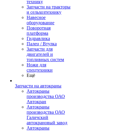
технику
Запчасти на тракторы
и сельхозтехнику
Навесное
оборудование
Поворотная
платформа
Гидравлика
Палец / Втулка
Запчасти для
двигателей и
топливных систем
Ножи для
спецтехники
Ещё
Запчасти на автокраны
Автокраны
производства ОАО
Автокран
Автокраны
производства ОАО
Галичский
автокрановый завод
Автокраны