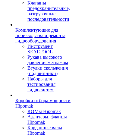
Клапаны
предохранительные,
разгрузочные,
последовательности
Комплектующие для
производства и ремонта
гидрооборудования
Инструмент
SEALTOOL
Рукава высокого
давления метражом
Втулки скольжения
(подшипники)
Наборы для
тестирования
гидросистем
Коробки отбора мощности
Hipomak
КОМы Hipomak
Адаптеры, фланцы
Hipomak
Карданные валы
Hipomak