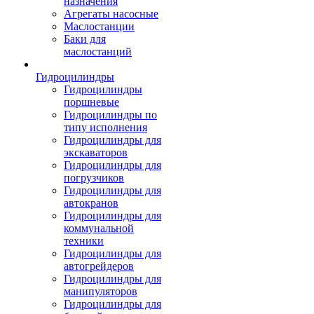
назначения
Агрегаты насосные
Маслостанции
Баки для
маслостанций
Гидроцилиндры
Гидроцилиндры
поршневые
Гидроцилиндры по
типу исполнения
Гидроцилиндры для
экскаваторов
Гидроцилиндры для
погрузчиков
Гидроцилиндры для
автокранов
Гидроцилиндры для
коммунальной
техники
Гидроцилиндры для
автогрейдеров
Гидроцилиндры для
манипуляторов
Гидроцилиндры для