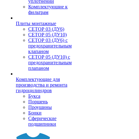
уплотнений
Комплектующие к
фильтрам
Плиты монтажные
CЕТОР 03 (ДУ6)
CЕТОР 05 (ДУ10)
CЕТОР 03 (ДУ6) с
предохранительным
клапаном
CЕТОР 05 (ДУ10) с
предохранительным
плапаном
Комплектующие для
производства и ремонта
гидроцилиндров
Букса
Поршень
Проушины
Бонки
Сферические
подшипники