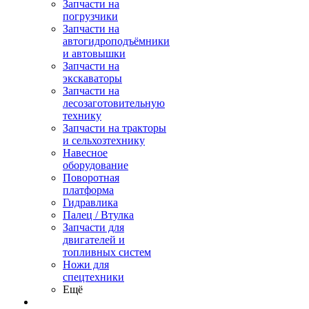
Запчасти на
погрузчики
Запчасти на
автогидроподъёмники
и автовышки
Запчасти на
экскаваторы
Запчасти на
лесозаготовительную
технику
Запчасти на тракторы
и сельхозтехнику
Навесное
оборудование
Поворотная
платформа
Гидравлика
Палец / Втулка
Запчасти для
двигателей и
топливных систем
Ножи для
спецтехники
Ещё