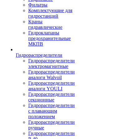
Фильтры
Комплектующие для
гидростанций
Краны
гидравлические
Гидроклапаны
предохранительные
МКПВ
Гидрораспределители
Гидрораспределители
электромагнитные
Гидрораспределители
аналоги Walvoil
Гидрораспределители
аналоги YOULI
Гидрораспределители
секционные
Гидрораспределители
с плавающим
положением
Гидрораспределители
ручные
Гидрораспределители
Р-40