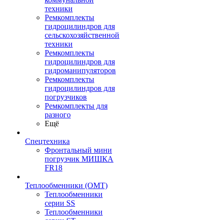
техники
Ремкомплекты
гидроцилиндров для
сельскохозяйственной
техники
Ремкомплекты
гидроцилиндров для
гидроманипуляторов
Ремкомплекты
гидроцилиндров для
погрузчиков
Ремкомплекты для
разного
Ещё
Спецтехника
Фронтальный мини
погрузчик МИШКА
FR18
Теплообменники (OMT)
Теплообменники
серии SS
Теплообменники