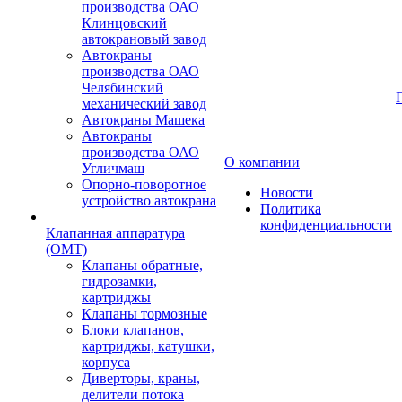
производства ОАО
Клинцовский
автокрановый завод
Автокраны
производства ОАО
Челябинский
механический завод
Автокраны Машека
Автокраны
производства ОАО
О компании
Угличмаш
Опорно-поворотное
Новости
устройство автокрана
Политика
конфиденциальности
Клапанная аппаратура
(OMT)
Клапаны обратные,
гидрозамки,
картриджы
Клапаны тормозные
Блоки клапанов,
картриджы, катушки,
корпуса
Диверторы, краны,
делители потока