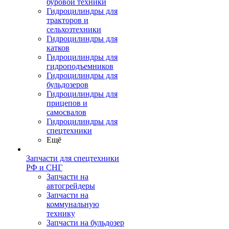
буровой техники
Гидроцилиндры для
тракторов и
сельхозтехники
Гидроцилиндры для
катков
Гидроцилиндры для
гидроподъемников
Гидроцилиндры для
бульдозеров
Гидроцилиндры для
прицепов и
самосвалов
Гидроцилиндры для
спецтехники
Ещё
Запчасти для спецтехники
РФ и СНГ
Запчасти на
автогрейдеры
Запчасти на
коммунальную
технику
Запчасти на бульдозер