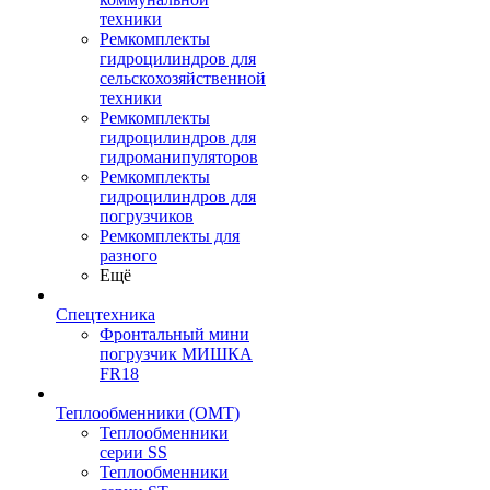
техники
Ремкомплекты
гидроцилиндров для
сельскохозяйственной
техники
Ремкомплекты
гидроцилиндров для
гидроманипуляторов
Ремкомплекты
гидроцилиндров для
погрузчиков
Ремкомплекты для
разного
Ещё
Спецтехника
Фронтальный мини
погрузчик МИШКА
FR18
Теплообменники (OMT)
Теплообменники
серии SS
Теплообменники