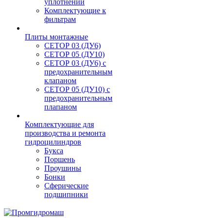
уплотнений
Комплектующие к
фильтрам
Плиты монтажные
CЕТОР 03 (ДУ6)
CЕТОР 05 (ДУ10)
CЕТОР 03 (ДУ6) с
предохранительным
клапаном
CЕТОР 05 (ДУ10) с
предохранительным
плапаном
Комплектующие для
производства и ремонта
гидроцилиндров
Букса
Поршень
Проушины
Бонки
Сферические
подшипники