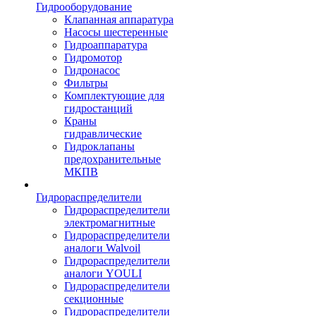
Гидрооборудование
Клапанная аппаратура
Насосы шестеренные
Гидроаппаратура
Гидромотор
Гидронасос
Фильтры
Комплектующие для
гидростанций
Краны
гидравлические
Гидроклапаны
предохранительные
МКПВ
Гидрораспределители
Гидрораспределители
электромагнитные
Гидрораспределители
аналоги Walvoil
Гидрораспределители
аналоги YOULI
Гидрораспределители
секционные
Гидрораспределители