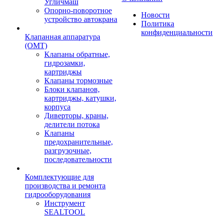
Угличмаш
Опорно-поворотное
Новости
устройство автокрана
Политика
конфиденциальности
Клапанная аппаратура
(OMT)
Клапаны обратные,
гидрозамки,
картриджы
Клапаны тормозные
Блоки клапанов,
картриджы, катушки,
корпуса
Диверторы, краны,
делители потока
Клапаны
предохранительные,
разгрузочные,
последовательности
Комплектующие для
производства и ремонта
гидрооборудования
Инструмент
SEALTOOL