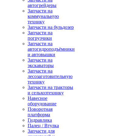
автогрейдеры
Запчасти на
коммунальную
технику
Запчасти на бульдозер
Запчасти на
погрузчики
Запчасти на
автогидроподъёмники
и автовышки
Запчасти на
экскаваторы
Запчасти на
лесозаготовительную
технику
Запчасти на тракторы
и сельхозтехнику
Навесное
оборудование
Поворотная
платформа
Гидравлика
Палец / Втулка
Запчасти для