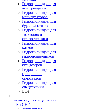
Гидроцилиндры для
автогрейдеров
Гидроцилиндры для
манипуляторов
Гидроцилиндры для
буровой техники
Гидроцилиндры для
тракторов и
сельхозтехники
Гидроцилиндры для
катков
Гидроцилиндры для
гидроподъемников
Гидроцилиндры для
бульдозеров
Гидроцилиндры для
прицепов и
самосвалов
Гидроцилиндры для
спецтехники
Ещё
Запчасти для спецтехники
РФ и СНГ
Запчасти на