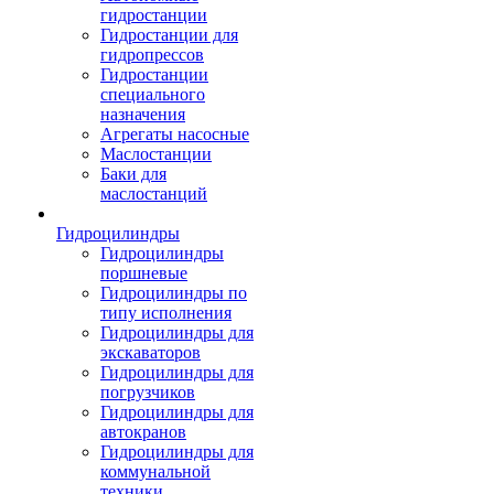
гидростанции
Гидростанции для
гидропрессов
Гидростанции
специального
назначения
Агрегаты насосные
Маслостанции
Баки для
маслостанций
Гидроцилиндры
Гидроцилиндры
поршневые
Гидроцилиндры по
типу исполнения
Гидроцилиндры для
экскаваторов
Гидроцилиндры для
погрузчиков
Гидроцилиндры для
автокранов
Гидроцилиндры для
коммунальной
техники