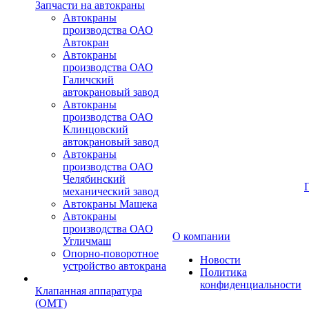
Запчасти на автокраны
Автокраны
производства ОАО
Автокран
Автокраны
производства ОАО
Галичский
автокрановый завод
Автокраны
производства ОАО
Клинцовский
автокрановый завод
Автокраны
производства ОАО
Челябинский
механический завод
Автокраны Машека
Автокраны
производства ОАО
О компании
Угличмаш
Опорно-поворотное
Новости
устройство автокрана
Политика
конфиденциальности
Клапанная аппаратура
(OMT)