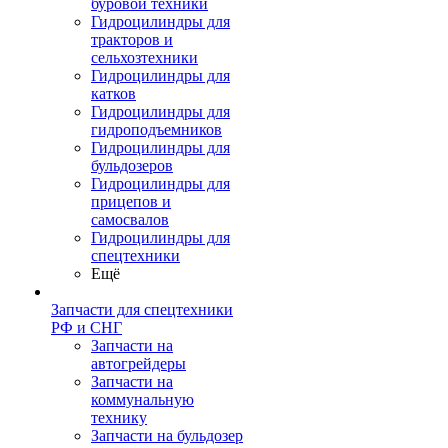
буровой техники
Гидроцилиндры для
тракторов и
сельхозтехники
Гидроцилиндры для
катков
Гидроцилиндры для
гидроподъемников
Гидроцилиндры для
бульдозеров
Гидроцилиндры для
прицепов и
самосвалов
Гидроцилиндры для
спецтехники
Ещё
Запчасти для спецтехники
РФ и СНГ
Запчасти на
автогрейдеры
Запчасти на
коммунальную
технику
Запчасти на бульдозер