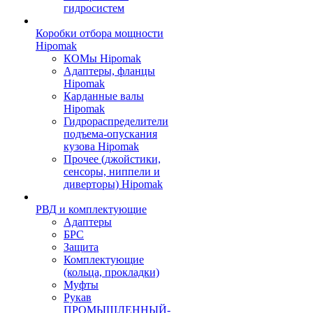
гидросистем
Коробки отбора мощности
Hipomak
КОМы Hipomak
Адаптеры, фланцы
Hipomak
Карданные валы
Hipomak
Гидрораспределители
подъема-опускания
кузова Hipomak
Прочее (джойстики,
сенсоры, ниппели и
диверторы) Hipomak
РВД и комплектующие
Адаптеры
БРС
Защита
Комплектующие
(кольца, прокладки)
Муфты
Рукав
ПРОМЫШЛЕННЫЙ-