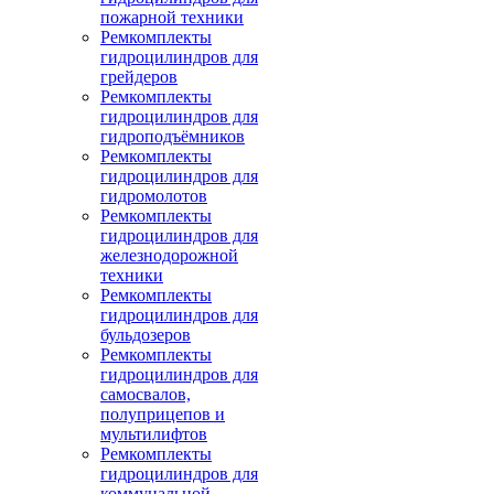
пожарной техники
Ремкомплекты
гидроцилиндров для
грейдеров
Ремкомплекты
гидроцилиндров для
гидроподъёмников
Ремкомплекты
гидроцилиндров для
гидромолотов
Ремкомплекты
гидроцилиндров для
железнодорожной
техники
Ремкомплекты
гидроцилиндров для
бульдозеров
Ремкомплекты
гидроцилиндров для
самосвалов,
полуприцепов и
мультилифтов
Ремкомплекты
гидроцилиндров для
коммунальной