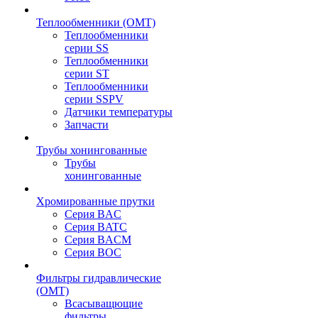
Теплообменники (OMT)
Теплообменники
серии SS
Теплообменники
серии ST
Теплообменники
серии SSPV
Датчики температуры
Запчасти
Трубы хонингованные
Трубы
хонингованные
Хромированные прутки
Серия BAC
Серия BATC
Серия BACM
Серия BOC
Фильтры гидравлические
(OMT)
Всасыващющие
фильтры