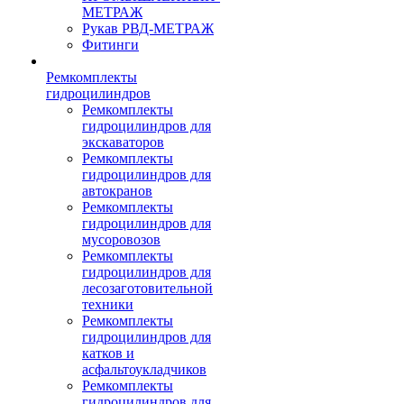
МЕТРАЖ
Рукав РВД-МЕТРАЖ
Фитинги
Ремкомплекты
гидроцилиндров
Ремкомплекты
гидроцилиндров для
экскаваторов
Ремкомплекты
гидроцилиндров для
автокранов
Ремкомплекты
гидроцилиндров для
мусоровозов
Ремкомплекты
гидроцилиндров для
лесозаготовительной
техники
Ремкомплекты
гидроцилиндров для
катков и
асфальтоукладчиков
Ремкомплекты
гидроцилиндров для