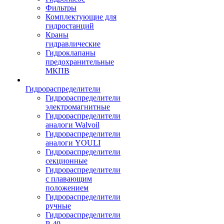
Фильтры
Комплектующие для
гидростанций
Краны
гидравлические
Гидроклапаны
предохранительные
МКПВ
Гидрораспределители
Гидрораспределители
электромагнитные
Гидрораспределители
аналоги Walvoil
Гидрораспределители
аналоги YOULI
Гидрораспределители
секционные
Гидрораспределители
с плавающим
положением
Гидрораспределители
ручные
Гидрораспределители
Р-40