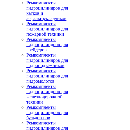
Ремкомплекты
гидроцилиндров для
катков и
асфальтоукладчиков
Ремкомплекты
гидроцилиндров для
пожарной техники
Ремкомплекты
гидроцилиндров для
грейдеров
Ремкомплекты
гидроцилиндров для
гидроподъёмников
Ремкомплекты
гидроцилиндров для
гидромолотов
Ремкомплекты
гидроцилиндров для
железнодорожной
техники
Ремкомплекты
гидроцилиндров для
бульдозеров
Ремкомплекты
гидроцилиндров для