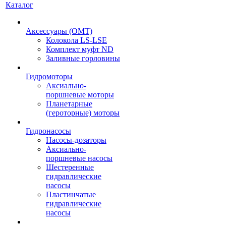
Каталог
Аксессуары (OMT)
Колокола LS-LSE
Комплект муфт ND
Заливные горловины
Гидромоторы
Аксиально-
поршневые моторы
Планетарные
(героторные) моторы
Гидронасосы
Насосы-дозаторы
Аксиально-
поршневые насосы
Шестеренные
гидравлические
насосы
Пластинчатые
гидравлические
насосы