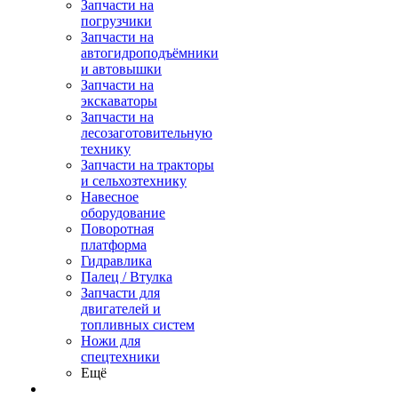
Запчасти на
погрузчики
Запчасти на
автогидроподъёмники
и автовышки
Запчасти на
экскаваторы
Запчасти на
лесозаготовительную
технику
Запчасти на тракторы
и сельхозтехнику
Навесное
оборудование
Поворотная
платформа
Гидравлика
Палец / Втулка
Запчасти для
двигателей и
топливных систем
Ножи для
спецтехники
Ещё