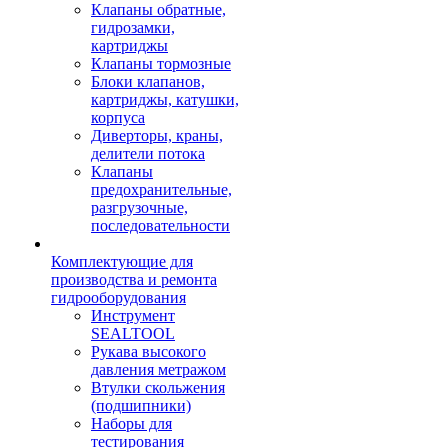
Клапаны обратные,
гидрозамки,
картриджы
Клапаны тормозные
Блоки клапанов,
картриджы, катушки,
корпуса
Диверторы, краны,
делители потока
Клапаны
предохранительные,
разгрузочные,
последовательности
Комплектующие для
производства и ремонта
гидрооборудования
Инструмент
SEALTOOL
Рукава высокого
давления метражом
Втулки скольжения
(подшипники)
Наборы для
тестирования