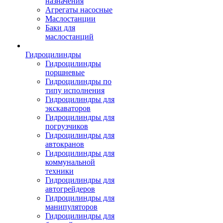
назначения
Агрегаты насосные
Маслостанции
Баки для
маслостанций
Гидроцилиндры
Гидроцилиндры
поршневые
Гидроцилиндры по
типу исполнения
Гидроцилиндры для
экскаваторов
Гидроцилиндры для
погрузчиков
Гидроцилиндры для
автокранов
Гидроцилиндры для
коммунальной
техники
Гидроцилиндры для
автогрейдеров
Гидроцилиндры для
манипуляторов
Гидроцилиндры для