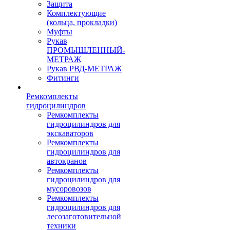
Защита
Комплектующие
(кольца, прокладки)
Муфты
Рукав
ПРОМЫШЛЕННЫЙ-
МЕТРАЖ
Рукав РВД-МЕТРАЖ
Фитинги
Ремкомплекты
гидроцилиндров
Ремкомплекты
гидроцилиндров для
экскаваторов
Ремкомплекты
гидроцилиндров для
автокранов
Ремкомплекты
гидроцилиндров для
мусоровозов
Ремкомплекты
гидроцилиндров для
лесозаготовительной
техники