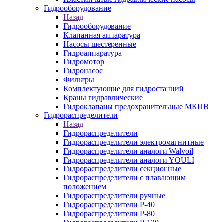
Гидрооборудование
Назад
Гидрооборудование
Клапанная аппаратура
Насосы шестеренные
Гидроаппаратура
Гидромотор
Гидронасос
Фильтры
Комплектующие для гидростанций
Краны гидравлические
Гидроклапаны предохранительные МКПВ
Гидрораспределители
Назад
Гидрораспределители
Гидрораспределители электромагнитные
Гидрораспределители аналоги Walvoil
Гидрораспределители аналоги YOULI
Гидрораспределители секционные
Гидрораспределители с плавающим
положением
Гидрораспределители ручные
Гидрораспределители Р-40
Гидрораспределители Р-80