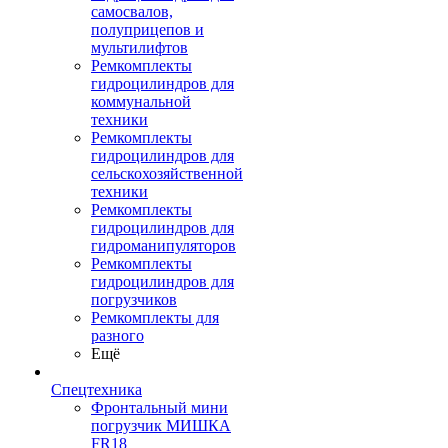
самосвалов,
полуприцепов и
мультилифтов
Ремкомплекты
гидроцилиндров для
коммунальной
техники
Ремкомплекты
гидроцилиндров для
сельскохозяйственной
техники
Ремкомплекты
гидроцилиндров для
гидроманипуляторов
Ремкомплекты
гидроцилиндров для
погрузчиков
Ремкомплекты для
разного
Ещё
Спецтехника
Фронтальный мини
погрузчик МИШКА
FR18