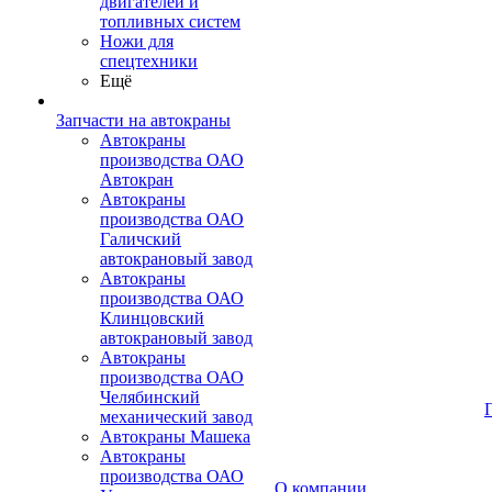
двигателей и
топливных систем
Ножи для
спецтехники
Ещё
Запчасти на автокраны
Автокраны
производства ОАО
Автокран
Автокраны
производства ОАО
Галичский
автокрановый завод
Автокраны
производства ОАО
Клинцовский
автокрановый завод
Автокраны
производства ОАО
Челябинский
механический завод
Автокраны Машека
Автокраны
производства ОАО
О компании