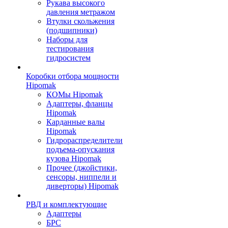
Рукава высокого
давления метражом
Втулки скольжения
(подшипники)
Наборы для
тестирования
гидросистем
Коробки отбора мощности
Hipomak
КОМы Hipomak
Адаптеры, фланцы
Hipomak
Карданные валы
Hipomak
Гидрораспределители
подъема-опускания
кузова Hipomak
Прочее (джойстики,
сенсоры, ниппели и
диверторы) Hipomak
РВД и комплектующие
Адаптеры
БРС