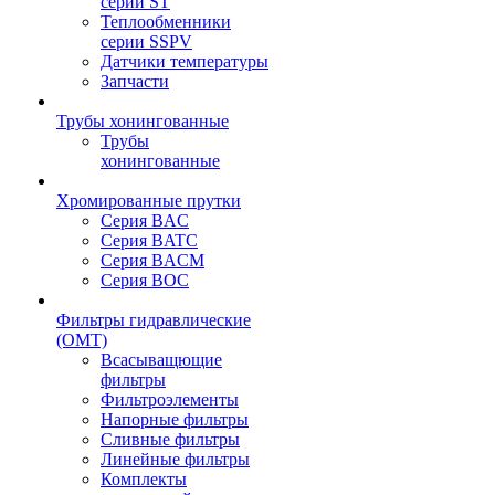
серии ST
Теплообменники
серии SSPV
Датчики температуры
Запчасти
Трубы хонингованные
Трубы
хонингованные
Хромированные прутки
Серия BAC
Серия BATC
Серия BACM
Серия BOC
Фильтры гидравлические
(OMT)
Всасыващющие
фильтры
Фильтроэлементы
Напорные фильтры
Сливные фильтры
Линейные фильтры
Комплекты