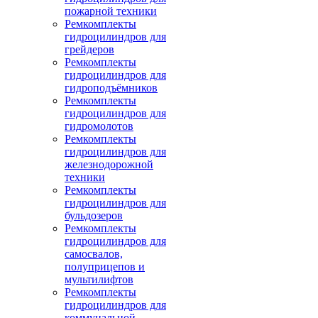
пожарной техники
Ремкомплекты
гидроцилиндров для
грейдеров
Ремкомплекты
гидроцилиндров для
гидроподъёмников
Ремкомплекты
гидроцилиндров для
гидромолотов
Ремкомплекты
гидроцилиндров для
железнодорожной
техники
Ремкомплекты
гидроцилиндров для
бульдозеров
Ремкомплекты
гидроцилиндров для
самосвалов,
полуприцепов и
мультилифтов
Ремкомплекты
гидроцилиндров для
коммунальной