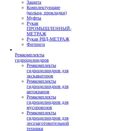
Защита
Комплектующие
(кольца, прокладки)
Муфты
Рукав
ПРОМЫШЛЕННЫЙ-
МЕТРАЖ
Рукав РВД-МЕТРАЖ
Фитинги
Ремкомплекты
гидроцилиндров
Ремкомплекты
гидроцилиндров для
экскаваторов
Ремкомплекты
гидроцилиндров для
автокранов
Ремкомплекты
гидроцилиндров для
мусоровозов
Ремкомплекты
гидроцилиндров для
лесозаготовительной
техники