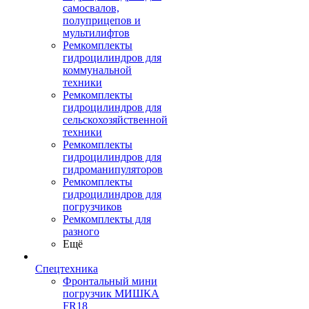
самосвалов,
полуприцепов и
мультилифтов
Ремкомплекты
гидроцилиндров для
коммунальной
техники
Ремкомплекты
гидроцилиндров для
сельскохозяйственной
техники
Ремкомплекты
гидроцилиндров для
гидроманипуляторов
Ремкомплекты
гидроцилиндров для
погрузчиков
Ремкомплекты для
разного
Ещё
Спецтехника
Фронтальный мини
погрузчик МИШКА
FR18