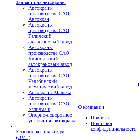
Запчасти на автокраны
Автокраны
производства ОАО
Автокран
Автокраны
производства ОАО
Галичский
автокрановый завод
Автокраны
производства ОАО
Клинцовский
автокрановый завод
Автокраны
производства ОАО
Челябинский
механический завод
Автокраны Машека
Автокраны
производства ОАО
О компании
Угличмаш
Опорно-поворотное
Новости
устройство автокрана
Политика
конфиденциальности
Клапанная аппаратура
(OMT)