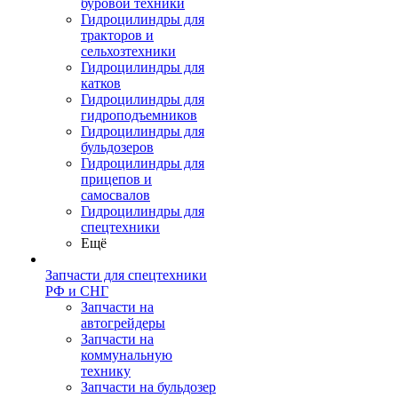
буровой техники
Гидроцилиндры для
тракторов и
сельхозтехники
Гидроцилиндры для
катков
Гидроцилиндры для
гидроподъемников
Гидроцилиндры для
бульдозеров
Гидроцилиндры для
прицепов и
самосвалов
Гидроцилиндры для
спецтехники
Ещё
Запчасти для спецтехники
РФ и СНГ
Запчасти на
автогрейдеры
Запчасти на
коммунальную
технику
Запчасти на бульдозер