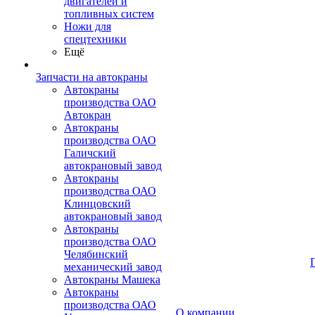
двигателей и
топливных систем
Ножи для
спецтехники
Ещё
Запчасти на автокраны
Автокраны
производства ОАО
Автокран
Автокраны
производства ОАО
Галичский
автокрановый завод
Автокраны
производства ОАО
Клинцовский
автокрановый завод
Автокраны
производства ОАО
Челябинский
механический завод
Автокраны Машека
Автокраны
производства ОАО
О компании