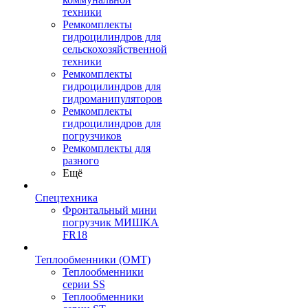
техники
Ремкомплекты
гидроцилиндров для
сельскохозяйственной
техники
Ремкомплекты
гидроцилиндров для
гидроманипуляторов
Ремкомплекты
гидроцилиндров для
погрузчиков
Ремкомплекты для
разного
Ещё
Спецтехника
Фронтальный мини
погрузчик МИШКА
FR18
Теплообменники (OMT)
Теплообменники
серии SS
Теплообменники