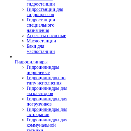
гидростанции
Гидростанции для
гидропрессов
Гидростанции
специального
назначения
Агрегаты насосные
Маслостанции
Баки для
маслостанций
Гидроцилиндры
Гидроцилиндры
поршневые
Гидроцилиндры по
типу исполнения
Гидроцилиндры для
экскаваторов
Гидроцилиндры для
погрузчиков
Гидроцилиндры для
автокранов
Гидроцилиндры для
коммунальной
техники