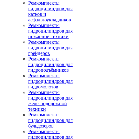
Ремкомплекты
гидроцилиндров для
катков и
асфальтоукладчиков
Ремкомплекты
гидроцилиндров для
пожарной техники
Ремкомплекты
гидроцилиндров для
грейдеров
Ремкомплекты
гидроцилиндров для
гидроподъёмников
Ремкомплекты
гидроцилиндров для
гидромолотов
Ремкомплекты
гидроцилиндров для
железнодорожной
техники
Ремкомплекты
гидроцилиндров для
бульдозеров
Ремкомплекты
гидроцилиндров для