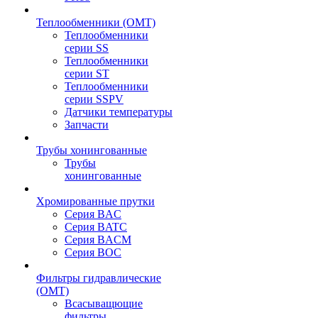
Теплообменники (OMT)
Теплообменники
серии SS
Теплообменники
серии ST
Теплообменники
серии SSPV
Датчики температуры
Запчасти
Трубы хонингованные
Трубы
хонингованные
Хромированные прутки
Серия BAC
Серия BATC
Серия BACM
Серия BOC
Фильтры гидравлические
(OMT)
Всасыващющие
фильтры