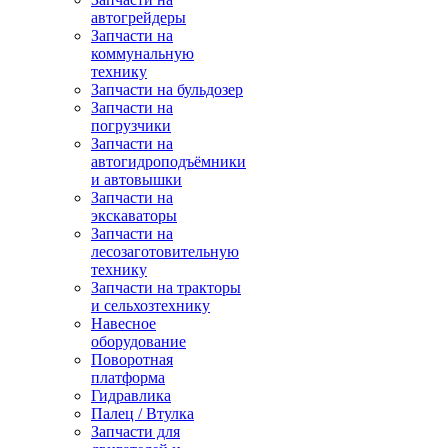
автогрейдеры
Запчасти на
коммунальную
технику
Запчасти на бульдозер
Запчасти на
погрузчики
Запчасти на
автогидроподъёмники
и автовышки
Запчасти на
экскаваторы
Запчасти на
лесозаготовительную
технику
Запчасти на тракторы
и сельхозтехнику
Навесное
оборудование
Поворотная
платформа
Гидравлика
Палец / Втулка
Запчасти для