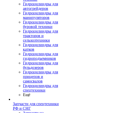
Гидроцилиндры для
автогрейдеров
Гидроцилиндры для
манипуляторов
Гидроцилиндры для
буровой техники
Гидроцилиндры для
тракторов и
сельхозтехники
Гидроцилиндры для
катков
Гидроцилиндры для
гидроподъемников
Гидроцилиндры для
бульдозеров
Гидроцилиндры для
прицепов и
самосвалов
Гидроцилиндры для
спецтехники
Ещё
Запчасти для спецтехники
РФ и СНГ
Запчасти на