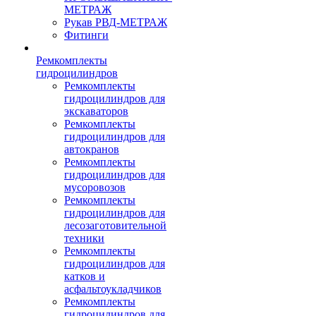
МЕТРАЖ
Рукав РВД-МЕТРАЖ
Фитинги
Ремкомплекты
гидроцилиндров
Ремкомплекты
гидроцилиндров для
экскаваторов
Ремкомплекты
гидроцилиндров для
автокранов
Ремкомплекты
гидроцилиндров для
мусоровозов
Ремкомплекты
гидроцилиндров для
лесозаготовительной
техники
Ремкомплекты
гидроцилиндров для
катков и
асфальтоукладчиков
Ремкомплекты
гидроцилиндров для