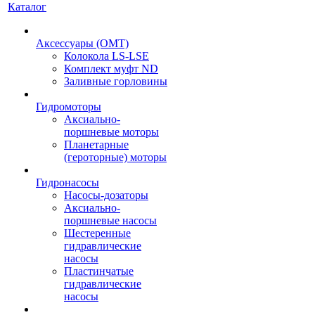
Каталог
Аксессуары (OMT)
Колокола LS-LSE
Комплект муфт ND
Заливные горловины
Гидромоторы
Аксиально-
поршневые моторы
Планетарные
(героторные) моторы
Гидронасосы
Насосы-дозаторы
Аксиально-
поршневые насосы
Шестеренные
гидравлические
насосы
Пластинчатые
гидравлические
насосы