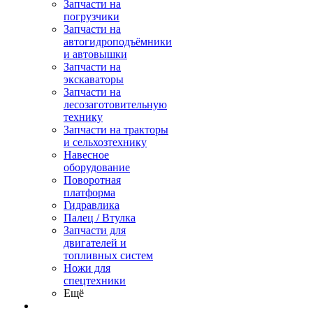
Запчасти на
погрузчики
Запчасти на
автогидроподъёмники
и автовышки
Запчасти на
экскаваторы
Запчасти на
лесозаготовительную
технику
Запчасти на тракторы
и сельхозтехнику
Навесное
оборудование
Поворотная
платформа
Гидравлика
Палец / Втулка
Запчасти для
двигателей и
топливных систем
Ножи для
спецтехники
Ещё