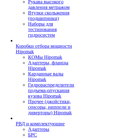
Рукава высокого
давления метражом
Втулки скольжения
(подшипники)
Наборы для
тестирования
гидросистем
Коробки отбора мощности
Hipomak
КОМы Hipomak
Адаптеры, фланцы
Hipomak
Карданные валы
Hipomak
Гидрораспределители
подъема-опускания
кузова Hipomak
Прочее (джойстики,
сенсоры, ниппели и
диверторы) Hipomak
РВД и комплектующие
Адаптеры
БРС