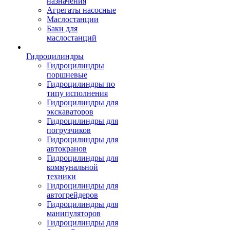
назначения
Агрегаты насосные
Маслостанции
Баки для
маслостанций
Гидроцилиндры
Гидроцилиндры
поршневые
Гидроцилиндры по
типу исполнения
Гидроцилиндры для
экскаваторов
Гидроцилиндры для
погрузчиков
Гидроцилиндры для
автокранов
Гидроцилиндры для
коммунальной
техники
Гидроцилиндры для
автогрейдеров
Гидроцилиндры для
манипуляторов
Гидроцилиндры для