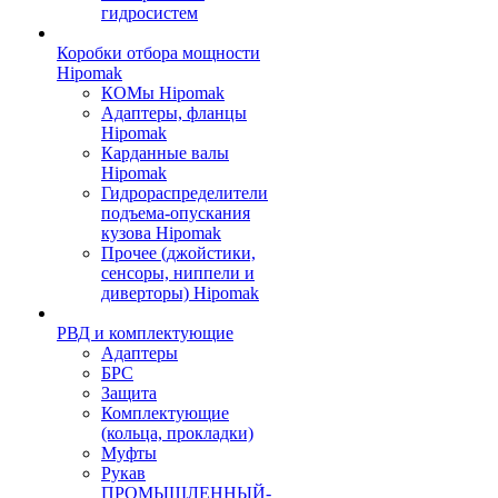
гидросистем
Коробки отбора мощности
Hipomak
КОМы Hipomak
Адаптеры, фланцы
Hipomak
Карданные валы
Hipomak
Гидрораспределители
подъема-опускания
кузова Hipomak
Прочее (джойстики,
сенсоры, ниппели и
диверторы) Hipomak
РВД и комплектующие
Адаптеры
БРС
Защита
Комплектующие
(кольца, прокладки)
Муфты
Рукав
ПРОМЫШЛЕННЫЙ-