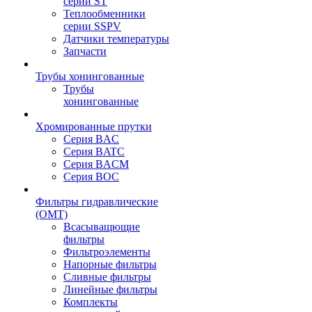
серии ST
Теплообменники
серии SSPV
Датчики температуры
Запчасти
Трубы хонингованные
Трубы
хонингованные
Хромированные прутки
Серия BAC
Серия BATC
Серия BACM
Серия BOC
Фильтры гидравлические
(OMT)
Всасыващющие
фильтры
Фильтроэлементы
Напорные фильтры
Сливные фильтры
Линейные фильтры
Комплекты