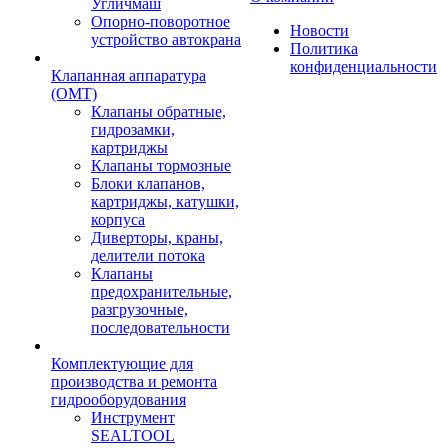
Угличмаш
Опорно-поворотное
Новости
устройство автокрана
Политика
конфиденциальности
Клапанная аппаратура
(OMT)
Клапаны обратные,
гидрозамки,
картриджы
Клапаны тормозные
Блоки клапанов,
картриджы, катушки,
корпуса
Диверторы, краны,
делители потока
Клапаны
предохранительные,
разгрузочные,
последовательности
Комплектующие для
производства и ремонта
гидрооборудования
Инструмент
SEALTOOL