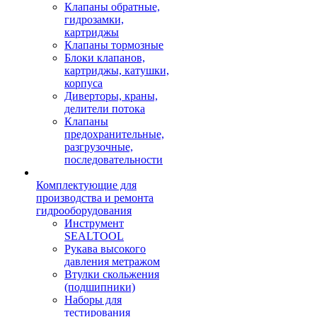
Клапаны обратные,
гидрозамки,
картриджы
Клапаны тормозные
Блоки клапанов,
картриджы, катушки,
корпуса
Диверторы, краны,
делители потока
Клапаны
предохранительные,
разгрузочные,
последовательности
Комплектующие для
производства и ремонта
гидрооборудования
Инструмент
SEALTOOL
Рукава высокого
давления метражом
Втулки скольжения
(подшипники)
Наборы для
тестирования