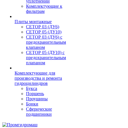
уплотнений
Комплектующие к
фильтрам
Плиты монтажные
CЕТОР 03 (ДУ6)
CЕТОР 05 (ДУ10)
CЕТОР 03 (ДУ6) с
предохранительным
клапаном
CЕТОР 05 (ДУ10) с
предохранительным
плапаном
Комплектующие для
производства и ремонта
гидроцилиндров
Букса
Поршень
Проушины
Бонки
Сферические
подшипники