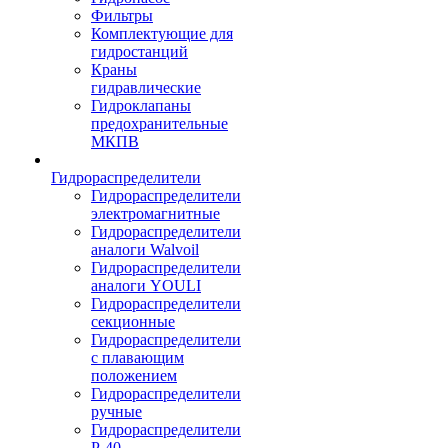
Фильтры
Комплектующие для
гидростанций
Краны
гидравлические
Гидроклапаны
предохранительные
МКПВ
Гидрораспределители
Гидрораспределители
электромагнитные
Гидрораспределители
аналоги Walvoil
Гидрораспределители
аналоги YOULI
Гидрораспределители
секционные
Гидрораспределители
с плавающим
положением
Гидрораспределители
ручные
Гидрораспределители
Р-40