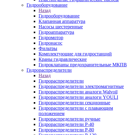
Гидрооборудование
Назад
Гидрооборудование
Клапанная аппаратура
Насосы шестеренные
Гидроаппаратура
Гидромотор
Гидронасос
Фильтры
Комплектующие для гидростанций
Краны гидравлические
Гидроклапаны предохранительные МКПВ
Гидрораспределители
Назад
Гидрораспределители
Гидрораспределители электромагнитные
Гидрораспределители аналоги Walvoil
Гидрораспределители аналоги YOULI
Гидрораспределители секционные
Гидрораспределители с плавающим
положением
Гидрораспределители ручные
Гидрораспределители Р-40
Гидрораспределители Р-80