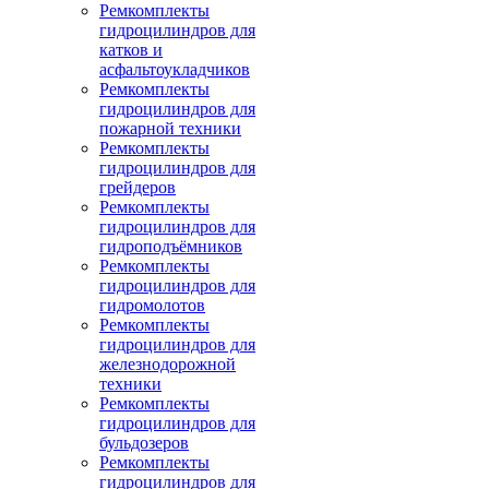
Ремкомплекты
гидроцилиндров для
катков и
асфальтоукладчиков
Ремкомплекты
гидроцилиндров для
пожарной техники
Ремкомплекты
гидроцилиндров для
грейдеров
Ремкомплекты
гидроцилиндров для
гидроподъёмников
Ремкомплекты
гидроцилиндров для
гидромолотов
Ремкомплекты
гидроцилиндров для
железнодорожной
техники
Ремкомплекты
гидроцилиндров для
бульдозеров
Ремкомплекты
гидроцилиндров для