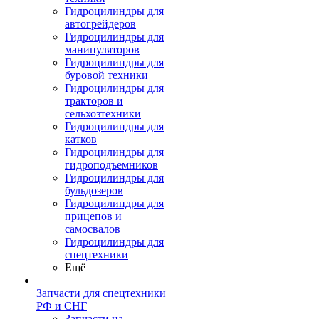
Гидроцилиндры для
автогрейдеров
Гидроцилиндры для
манипуляторов
Гидроцилиндры для
буровой техники
Гидроцилиндры для
тракторов и
сельхозтехники
Гидроцилиндры для
катков
Гидроцилиндры для
гидроподъемников
Гидроцилиндры для
бульдозеров
Гидроцилиндры для
прицепов и
самосвалов
Гидроцилиндры для
спецтехники
Ещё
Запчасти для спецтехники
РФ и СНГ
Запчасти на