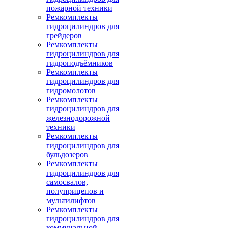
пожарной техники
Ремкомплекты
гидроцилиндров для
грейдеров
Ремкомплекты
гидроцилиндров для
гидроподъёмников
Ремкомплекты
гидроцилиндров для
гидромолотов
Ремкомплекты
гидроцилиндров для
железнодорожной
техники
Ремкомплекты
гидроцилиндров для
бульдозеров
Ремкомплекты
гидроцилиндров для
самосвалов,
полуприцепов и
мультилифтов
Ремкомплекты
гидроцилиндров для
коммунальной