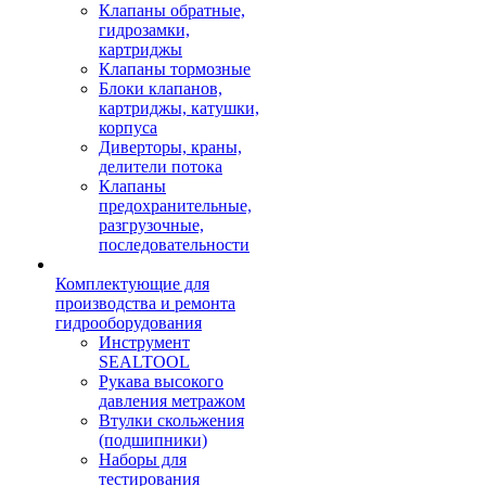
Клапаны обратные,
гидрозамки,
картриджы
Клапаны тормозные
Блоки клапанов,
картриджы, катушки,
корпуса
Диверторы, краны,
делители потока
Клапаны
предохранительные,
разгрузочные,
последовательности
Комплектующие для
производства и ремонта
гидрооборудования
Инструмент
SEALTOOL
Рукава высокого
давления метражом
Втулки скольжения
(подшипники)
Наборы для
тестирования