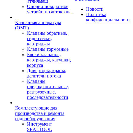
Угличмаш
Опорно-поворотное
Новости
устройство автокрана
Политика
конфиденциальности
Клапанная аппаратура
(OMT)
Клапаны обратные,
гидрозамки,
картриджы
Клапаны тормозные
Блоки клапанов,
картриджы, катушки,
корпуса
Диверторы, краны,
делители потока
Клапаны
предохранительные,
разгрузочные,
последовательности
Комплектующие для
производства и ремонта
гидрооборудования
Инструмент
SEALTOOL