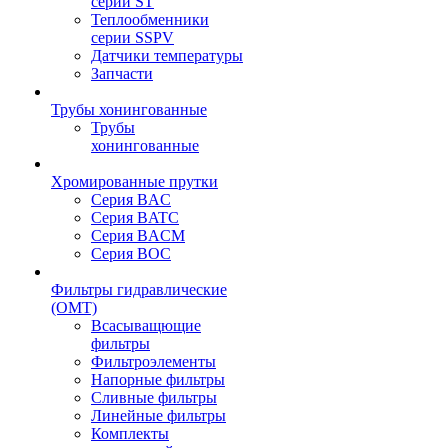
серии ST
Теплообменники
серии SSPV
Датчики температуры
Запчасти
Трубы хонингованные
Трубы
хонингованные
Хромированные прутки
Серия BAC
Серия BATC
Серия BACM
Серия BOC
Фильтры гидравлические
(OMT)
Всасыващющие
фильтры
Фильтроэлементы
Напорные фильтры
Сливные фильтры
Линейные фильтры
Комплекты