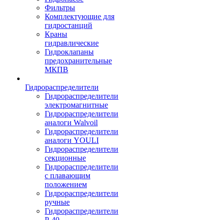
Фильтры
Комплектующие для
гидростанций
Краны
гидравлические
Гидроклапаны
предохранительные
МКПВ
Гидрораспределители
Гидрораспределители
электромагнитные
Гидрораспределители
аналоги Walvoil
Гидрораспределители
аналоги YOULI
Гидрораспределители
секционные
Гидрораспределители
с плавающим
положением
Гидрораспределители
ручные
Гидрораспределители
Р-40