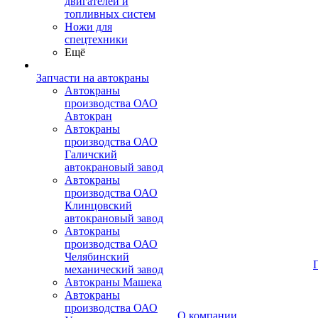
двигателей и
топливных систем
Ножи для
спецтехники
Ещё
Запчасти на автокраны
Автокраны
производства ОАО
Автокран
Автокраны
производства ОАО
Галичский
автокрановый завод
Автокраны
производства ОАО
Клинцовский
автокрановый завод
Автокраны
производства ОАО
Челябинский
механический завод
Автокраны Машека
Автокраны
производства ОАО
О компании