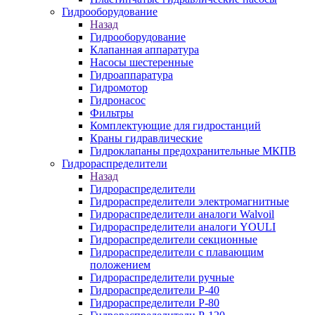
Гидрооборудование
Назад
Гидрооборудование
Клапанная аппаратура
Насосы шестеренные
Гидроаппаратура
Гидромотор
Гидронасос
Фильтры
Комплектующие для гидростанций
Краны гидравлические
Гидроклапаны предохранительные МКПВ
Гидрораспределители
Назад
Гидрораспределители
Гидрораспределители электромагнитные
Гидрораспределители аналоги Walvoil
Гидрораспределители аналоги YOULI
Гидрораспределители секционные
Гидрораспределители с плавающим
положением
Гидрораспределители ручные
Гидрораспределители Р-40
Гидрораспределители Р-80