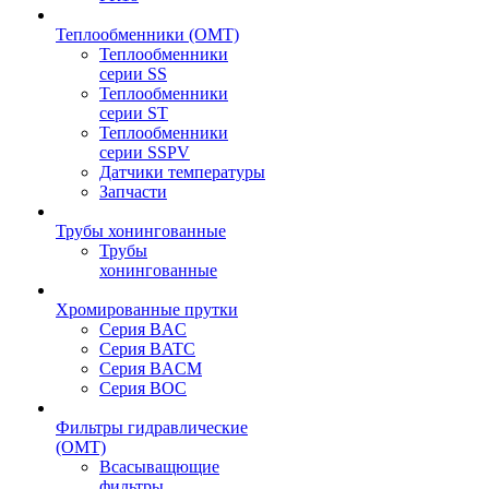
Теплообменники (OMT)
Теплообменники
серии SS
Теплообменники
серии ST
Теплообменники
серии SSPV
Датчики температуры
Запчасти
Трубы хонингованные
Трубы
хонингованные
Хромированные прутки
Серия BAC
Серия BATC
Серия BACM
Серия BOC
Фильтры гидравлические
(OMT)
Всасыващющие
фильтры