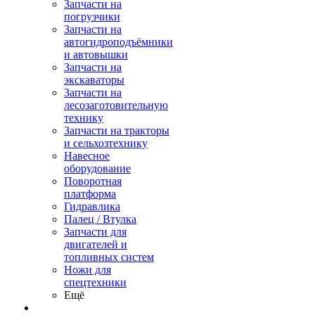
Запчасти на
погрузчики
Запчасти на
автогидроподъёмники
и автовышки
Запчасти на
экскаваторы
Запчасти на
лесозаготовительную
технику
Запчасти на тракторы
и сельхозтехнику
Навесное
оборудование
Поворотная
платформа
Гидравлика
Палец / Втулка
Запчасти для
двигателей и
топливных систем
Ножи для
спецтехники
Ещё