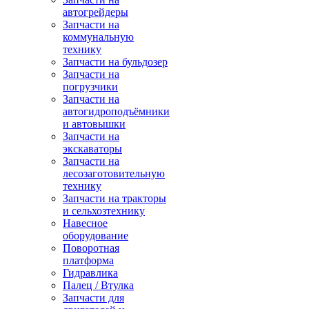
автогрейдеры
Запчасти на
коммунальную
технику
Запчасти на бульдозер
Запчасти на
погрузчики
Запчасти на
автогидроподъёмники
и автовышки
Запчасти на
экскаваторы
Запчасти на
лесозаготовительную
технику
Запчасти на тракторы
и сельхозтехнику
Навесное
оборудование
Поворотная
платформа
Гидравлика
Палец / Втулка
Запчасти для