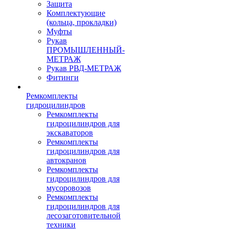
Защита
Комплектующие
(кольца, прокладки)
Муфты
Рукав
ПРОМЫШЛЕННЫЙ-
МЕТРАЖ
Рукав РВД-МЕТРАЖ
Фитинги
Ремкомплекты
гидроцилиндров
Ремкомплекты
гидроцилиндров для
экскаваторов
Ремкомплекты
гидроцилиндров для
автокранов
Ремкомплекты
гидроцилиндров для
мусоровозов
Ремкомплекты
гидроцилиндров для
лесозаготовительной
техники