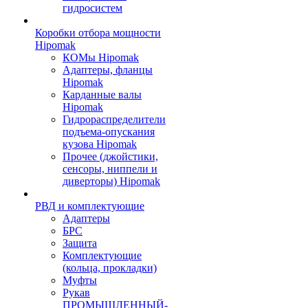
гидросистем
Коробки отбора мощности
Hipomak
КОМы Hipomak
Адаптеры, фланцы
Hipomak
Карданные валы
Hipomak
Гидрораспределители
подъема-опускания
кузова Hipomak
Прочее (джойстики,
сенсоры, ниппели и
диверторы) Hipomak
РВД и комплектующие
Адаптеры
БРС
Защита
Комплектующие
(кольца, прокладки)
Муфты
Рукав
ПРОМЫШЛЕННЫЙ-