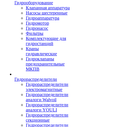
Гидрооборудование
Клапанная аппаратура
Насосы шестеренные
Гидроаппаратура
Гидромотор
Гидронасос
Фильтры
Комплектующие для
гидростанций
Краны
гидравлические
Гидроклапаны
предохранительные
МКПВ
Гидрораспределители
Гидрораспределители
электромагнитные
Гидрораспределители
аналоги Walvoil
Гидрораспределители
аналоги YOULI
Гидрораспределители
секционные
Гидрораспределители