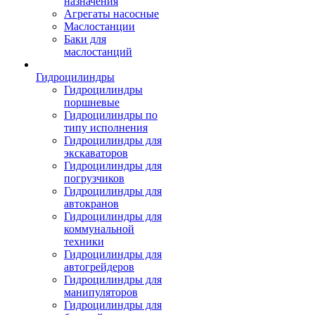
назначения
Агрегаты насосные
Маслостанции
Баки для
маслостанций
Гидроцилиндры
Гидроцилиндры
поршневые
Гидроцилиндры по
типу исполнения
Гидроцилиндры для
экскаваторов
Гидроцилиндры для
погрузчиков
Гидроцилиндры для
автокранов
Гидроцилиндры для
коммунальной
техники
Гидроцилиндры для
автогрейдеров
Гидроцилиндры для
манипуляторов
Гидроцилиндры для