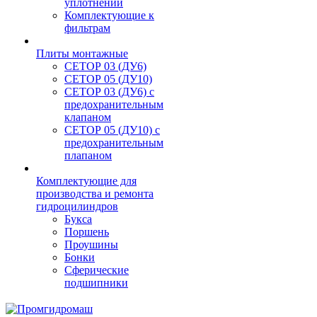
уплотнений
Комплектующие к
фильтрам
Плиты монтажные
CЕТОР 03 (ДУ6)
CЕТОР 05 (ДУ10)
CЕТОР 03 (ДУ6) с
предохранительным
клапаном
CЕТОР 05 (ДУ10) с
предохранительным
плапаном
Комплектующие для
производства и ремонта
гидроцилиндров
Букса
Поршень
Проушины
Бонки
Сферические
подшипники