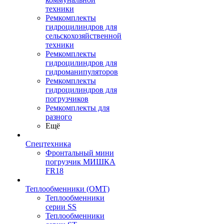
техники
Ремкомплекты
гидроцилиндров для
сельскохозяйственной
техники
Ремкомплекты
гидроцилиндров для
гидроманипуляторов
Ремкомплекты
гидроцилиндров для
погрузчиков
Ремкомплекты для
разного
Ещё
Спецтехника
Фронтальный мини
погрузчик МИШКА
FR18
Теплообменники (OMT)
Теплообменники
серии SS
Теплообменники