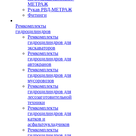
МЕТРАЖ
Рукав РВД-МЕТРАЖ
Фитинги
Ремкомплекты
гидроцилиндров
Ремкомплекты
гидроцилиндров для
экскаваторов
Ремкомплекты
гидроцилиндров для
автокранов
Ремкомплекты
гидроцилиндров для
мусоровозов
Ремкомплекты
гидроцилиндров для
лесозаготовительной
техники
Ремкомплекты
гидроцилиндров для
катков и
асфальтоукладчиков
Ремкомплекты
гидроцилиндров для