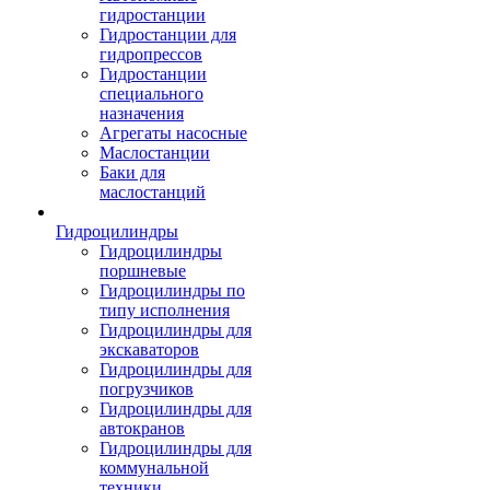
гидростанции
Гидростанции для
гидропрессов
Гидростанции
специального
назначения
Агрегаты насосные
Маслостанции
Баки для
маслостанций
Гидроцилиндры
Гидроцилиндры
поршневые
Гидроцилиндры по
типу исполнения
Гидроцилиндры для
экскаваторов
Гидроцилиндры для
погрузчиков
Гидроцилиндры для
автокранов
Гидроцилиндры для
коммунальной
техники