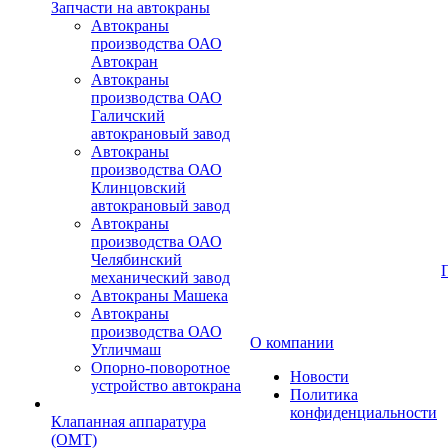
Запчасти на автокраны
Автокраны
производства ОАО
Автокран
Автокраны
производства ОАО
Галичский
автокрановый завод
Автокраны
производства ОАО
Клинцовский
автокрановый завод
Автокраны
производства ОАО
Челябинский
механический завод
Автокраны Машека
Автокраны
производства ОАО
О компании
Угличмаш
Опорно-поворотное
Новости
устройство автокрана
Политика
конфиденциальности
Клапанная аппаратура
(OMT)