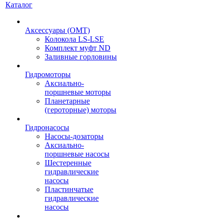
Каталог
Аксессуары (OMT)
Колокола LS-LSE
Комплект муфт ND
Заливные горловины
Гидромоторы
Аксиально-
поршневые моторы
Планетарные
(героторные) моторы
Гидронасосы
Насосы-дозаторы
Аксиально-
поршневые насосы
Шестеренные
гидравлические
насосы
Пластинчатые
гидравлические
насосы