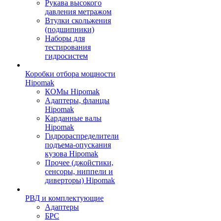
Рукава высокого
давления метражом
Втулки скольжения
(подшипники)
Наборы для
тестирования
гидросистем
Коробки отбора мощности
Hipomak
КОМы Hipomak
Адаптеры, фланцы
Hipomak
Карданные валы
Hipomak
Гидрораспределители
подъема-опускания
кузова Hipomak
Прочее (джойстики,
сенсоры, ниппели и
диверторы) Hipomak
РВД и комплектующие
Адаптеры
БРС