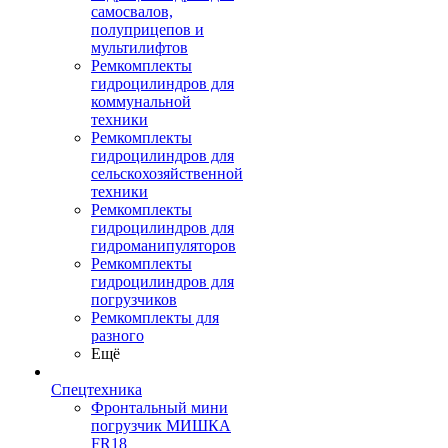
самосвалов,
полуприцепов и
мультилифтов
Ремкомплекты
гидроцилиндров для
коммунальной
техники
Ремкомплекты
гидроцилиндров для
сельскохозяйственной
техники
Ремкомплекты
гидроцилиндров для
гидроманипуляторов
Ремкомплекты
гидроцилиндров для
погрузчиков
Ремкомплекты для
разного
Ещё
Спецтехника
Фронтальный мини
погрузчик МИШКА
FR18