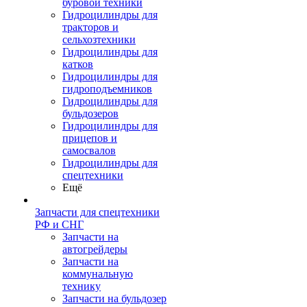
буровой техники
Гидроцилиндры для
тракторов и
сельхозтехники
Гидроцилиндры для
катков
Гидроцилиндры для
гидроподъемников
Гидроцилиндры для
бульдозеров
Гидроцилиндры для
прицепов и
самосвалов
Гидроцилиндры для
спецтехники
Ещё
Запчасти для спецтехники
РФ и СНГ
Запчасти на
автогрейдеры
Запчасти на
коммунальную
технику
Запчасти на бульдозер