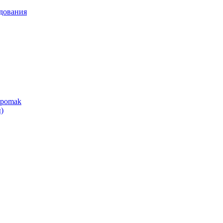
дования
ipomak
)