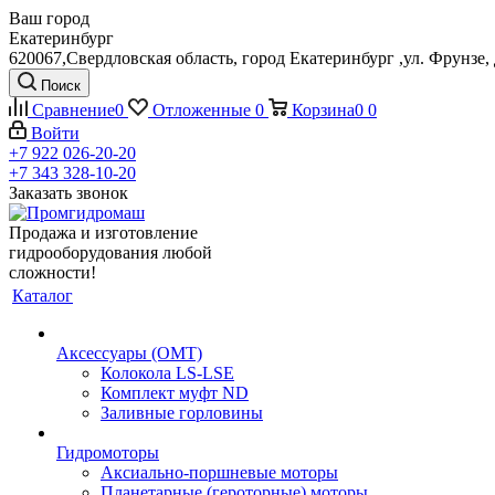
Ваш город
Екатеринбург
620067,Свердловская область, город Екатеринбург ,ул. Фрунзе, 
Поиск
Сравнение
0
Отложенные
0
Корзина
0
0
Войти
+7 922 026-20-20
+7 343 328-10-20
Заказать звонок
Продажа и изготовление
гидрооборудования любой
сложности!
Каталог
Аксессуары (OMT)
Колокола LS-LSE
Комплект муфт ND
Заливные горловины
Гидромоторы
Аксиально-поршневые моторы
Планетарные (героторные) моторы