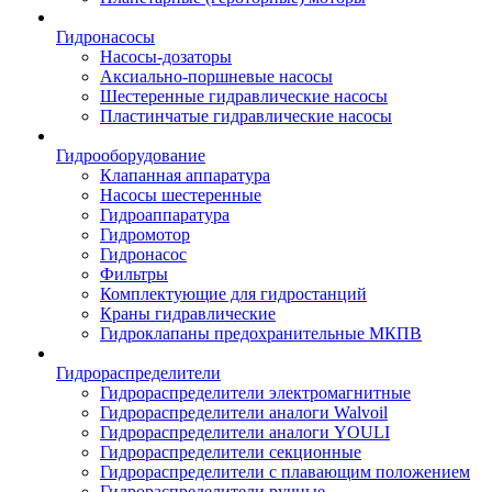
Гидронасосы
Насосы-дозаторы
Аксиально-поршневые насосы
Шестеренные гидравлические насосы
Пластинчатые гидравлические насосы
Гидрооборудование
Клапанная аппаратура
Насосы шестеренные
Гидроаппаратура
Гидромотор
Гидронасос
Фильтры
Комплектующие для гидростанций
Краны гидравлические
Гидроклапаны предохранительные МКПВ
Гидрораспределители
Гидрораспределители электромагнитные
Гидрораспределители аналоги Walvoil
Гидрораспределители аналоги YOULI
Гидрораспределители секционные
Гидрораспределители с плавающим положением
Гидрораспределители ручные