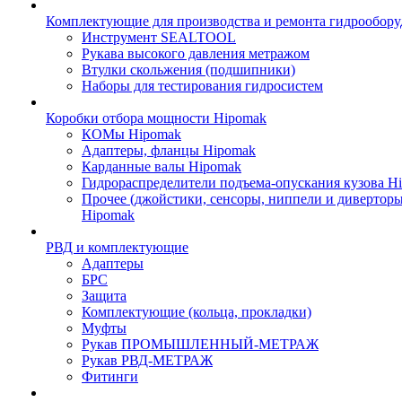
Комплектующие для производства и ремонта гидрообору
Инструмент SEALTOOL
Рукава высокого давления метражом
Втулки скольжения (подшипники)
Наборы для тестирования гидросистем
Коробки отбора мощности Hipomak
КОМы Hipomak
Адаптеры, фланцы Hipomak
Карданные валы Hipomak
Гидрораспределители подъема-опускания кузова H
Прочее (джойстики, сенсоры, ниппели и диверторы
Hipomak
РВД и комплектующие
Адаптеры
БРС
Защита
Комплектующие (кольца, прокладки)
Муфты
Рукав ПРОМЫШЛЕННЫЙ-МЕТРАЖ
Рукав РВД-МЕТРАЖ
Фитинги