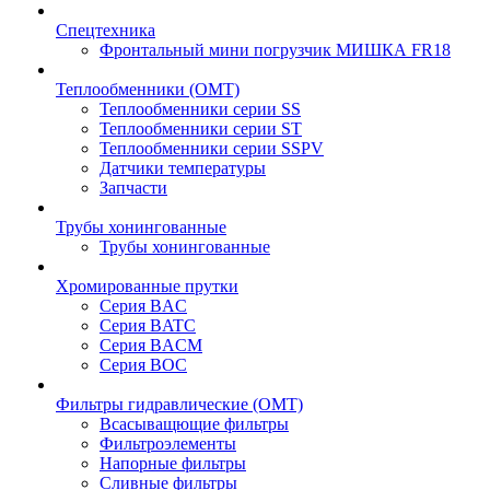
Спецтехника
Фронтальный мини погрузчик МИШКА FR18
Теплообменники (OMT)
Теплообменники серии SS
Теплообменники серии ST
Теплообменники серии SSPV
Датчики температуры
Запчасти
Трубы хонингованные
Трубы хонингованные
Хромированные прутки
Серия BAC
Серия BATC
Серия BACM
Серия BOC
Фильтры гидравлические (OMT)
Всасыващющие фильтры
Фильтроэлементы
Напорные фильтры
Сливные фильтры