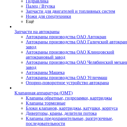
Гидравлика
Палец / Втулка
Запчасти для двигателей и топливных систем
Ножи для спецтехники
Ещё
Запчасти на автокраны
Автокраны производства ОАО Автокран
Автокраны производства ОАО Галичский автокра
завод
Автокраны производства ОАО Клинцовский
автокрановый завод
Автокраны производства ОАО Челябинский механ
завод
Автокраны Машека
Автокраны производства ОАО Угличмаш
Опорно-поворотное устройство автокрана
Клапанная аппаратура (OMT)
Клапаны обратные, гидрозамки, картриджы
Клапаны тормозные
Блоки клапанов, картриджы, катушки, корпуса
Диверторы, краны, делители потока
Клапаны предохранительные, разгрузочные,
последовательности