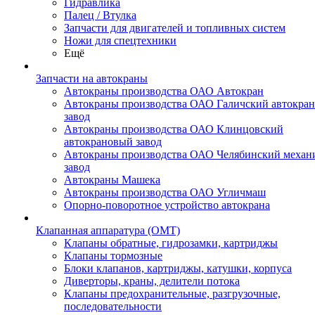
Гидравлика
Палец / Втулка
Запчасти для двигателей и топливных систем
Ножи для спецтехники
Ещё
Запчасти на автокраны
Автокраны производства ОАО Автокран
Автокраны производства ОАО Галичский автокра
завод
Автокраны производства ОАО Клинцовский
автокрановый завод
Автокраны производства ОАО Челябинский механ
завод
Автокраны Машека
Автокраны производства ОАО Угличмаш
Опорно-поворотное устройство автокрана
Клапанная аппаратура (OMT)
Клапаны обратные, гидрозамки, картриджы
Клапаны тормозные
Блоки клапанов, картриджы, катушки, корпуса
Диверторы, краны, делители потока
Клапаны предохранительные, разгрузочные,
последовательности