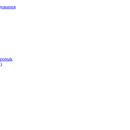
дования
ipomak
)