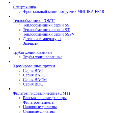
Спецтехника
Фронтальный мини погрузчик МИШКА FR18
Теплообменники (OMT)
Теплообменники серии SS
Теплообменники серии ST
Теплообменники серии SSPV
Датчики температуры
Запчасти
Трубы хонингованные
Трубы хонингованные
Хромированные прутки
Серия BAC
Серия BATC
Серия BACM
Серия BOC
Фильтры гидравлические (OMT)
Всасыващющие фильтры
Фильтроэлементы
Напорные фильтры
Сливные фильтры