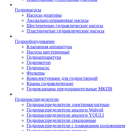
Гидронасосы
Насосы-дозаторы
Аксиально-поршневые насосы
Шестеренные гидравлические насосы
Пластинчатые гидравлические насосы
Гидрооборудование
Клапанная аппаратура
Насосы шестеренные
Гидроаппаратура
Гидромотор
Гидронасос
Фильтры
Комплектующие для гидростанций
Краны гидравлические
Гидроклапаны предохранительные МКПВ
Гидрораспределители
Гидрораспределители электромагнитные
Гидрораспределители аналоги Walvoil
Гидрораспределители аналоги YOULI
Гидрораспределители секционные
Гидрораспределители с плавающим положением
Гидрораспределители ручные