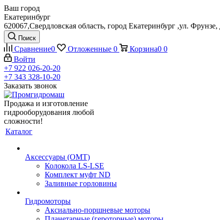
Ваш город
Екатеринбург
620067,Свердловская область, город Екатеринбург ,ул. Фрунзе, 
Поиск
Сравнение
0
Отложенные
0
Корзина
0
0
Войти
+7 922 026-20-20
+7 343 328-10-20
Заказать звонок
Продажа и изготовление
гидрооборудования любой
сложности!
Каталог
Аксессуары (OMT)
Колокола LS-LSE
Комплект муфт ND
Заливные горловины
Гидромоторы
Аксиально-поршневые моторы
Планетарные (героторные) моторы