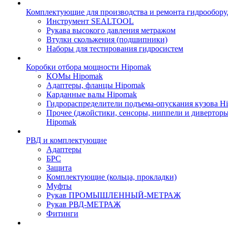
Комплектующие для производства и ремонта гидрообору
Инструмент SEALTOOL
Рукава высокого давления метражом
Втулки скольжения (подшипники)
Наборы для тестирования гидросистем
Коробки отбора мощности Hipomak
КОМы Hipomak
Адаптеры, фланцы Hipomak
Карданные валы Hipomak
Гидрораспределители подъема-опускания кузова H
Прочее (джойстики, сенсоры, ниппели и диверторы
Hipomak
РВД и комплектующие
Адаптеры
БРС
Защита
Комплектующие (кольца, прокладки)
Муфты
Рукав ПРОМЫШЛЕННЫЙ-МЕТРАЖ
Рукав РВД-МЕТРАЖ
Фитинги