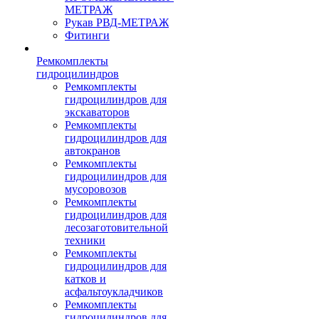
МЕТРАЖ
Рукав РВД-МЕТРАЖ
Фитинги
Ремкомплекты
гидроцилиндров
Ремкомплекты
гидроцилиндров для
экскаваторов
Ремкомплекты
гидроцилиндров для
автокранов
Ремкомплекты
гидроцилиндров для
мусоровозов
Ремкомплекты
гидроцилиндров для
лесозаготовительной
техники
Ремкомплекты
гидроцилиндров для
катков и
асфальтоукладчиков
Ремкомплекты
гидроцилиндров для