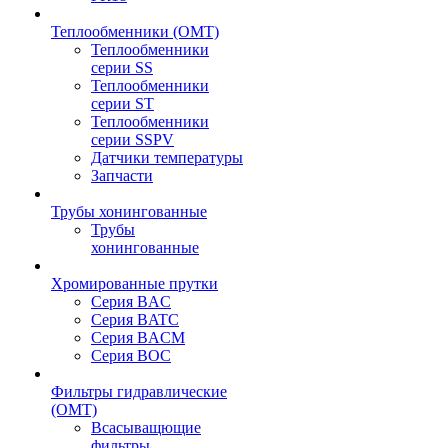
Теплообменники (OMT)
Теплообменники
серии SS
Теплообменники
серии ST
Теплообменники
серии SSPV
Датчики температуры
Запчасти
Трубы хонингованные
Трубы
хонингованные
Хромированные прутки
Серия BAC
Серия BATC
Серия BACM
Серия BOC
Фильтры гидравлические
(OMT)
Всасыващющие
фильтры