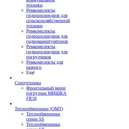
техники
Ремкомплекты
гидроцилиндров для
сельскохозяйственной
техники
Ремкомплекты
гидроцилиндров для
гидроманипуляторов
Ремкомплекты
гидроцилиндров для
погрузчиков
Ремкомплекты для
разного
Ещё
Спецтехника
Фронтальный мини
погрузчик МИШКА
FR18
Теплообменники (OMT)
Теплообменники
серии SS
Теплообменники