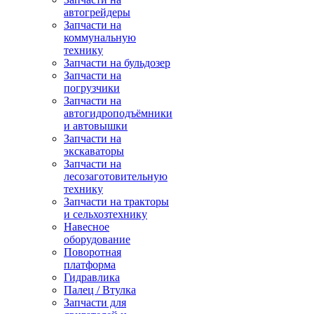
автогрейдеры
Запчасти на
коммунальную
технику
Запчасти на бульдозер
Запчасти на
погрузчики
Запчасти на
автогидроподъёмники
и автовышки
Запчасти на
экскаваторы
Запчасти на
лесозаготовительную
технику
Запчасти на тракторы
и сельхозтехнику
Навесное
оборудование
Поворотная
платформа
Гидравлика
Палец / Втулка
Запчасти для