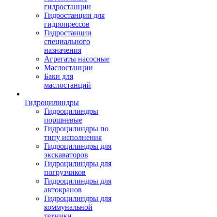
гидростанции
Гидростанции для
гидропрессов
Гидростанции
специального
назначения
Агрегаты насосные
Маслостанции
Баки для
маслостанций
Гидроцилиндры
Гидроцилиндры
поршневые
Гидроцилиндры по
типу исполнения
Гидроцилиндры для
экскаваторов
Гидроцилиндры для
погрузчиков
Гидроцилиндры для
автокранов
Гидроцилиндры для
коммунальной
техники