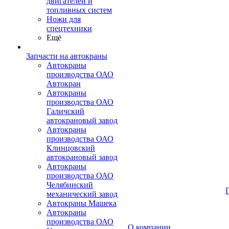
двигателей и
топливных систем
Ножи для
спецтехники
Ещё
Запчасти на автокраны
Автокраны
производства ОАО
Автокран
Автокраны
производства ОАО
Галичский
автокрановый завод
Автокраны
производства ОАО
Клинцовский
автокрановый завод
Автокраны
производства ОАО
Челябинский
механический завод
Автокраны Машека
Автокраны
производства ОАО
О компании