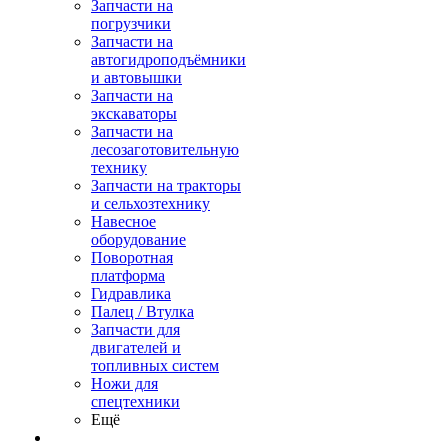
Запчасти на
погрузчики
Запчасти на
автогидроподъёмники
и автовышки
Запчасти на
экскаваторы
Запчасти на
лесозаготовительную
технику
Запчасти на тракторы
и сельхозтехнику
Навесное
оборудование
Поворотная
платформа
Гидравлика
Палец / Втулка
Запчасти для
двигателей и
топливных систем
Ножи для
спецтехники
Ещё