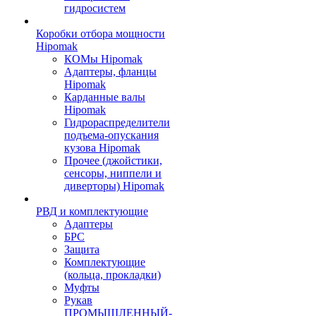
гидросистем
Коробки отбора мощности
Hipomak
КОМы Hipomak
Адаптеры, фланцы
Hipomak
Карданные валы
Hipomak
Гидрораспределители
подъема-опускания
кузова Hipomak
Прочее (джойстики,
сенсоры, ниппели и
диверторы) Hipomak
РВД и комплектующие
Адаптеры
БРС
Защита
Комплектующие
(кольца, прокладки)
Муфты
Рукав
ПРОМЫШЛЕННЫЙ-