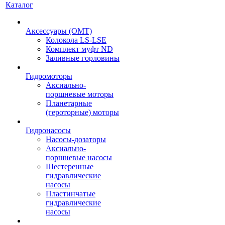
Каталог
Аксессуары (OMT)
Колокола LS-LSE
Комплект муфт ND
Заливные горловины
Гидромоторы
Аксиально-
поршневые моторы
Планетарные
(героторные) моторы
Гидронасосы
Насосы-дозаторы
Аксиально-
поршневые насосы
Шестеренные
гидравлические
насосы
Пластинчатые
гидравлические
насосы