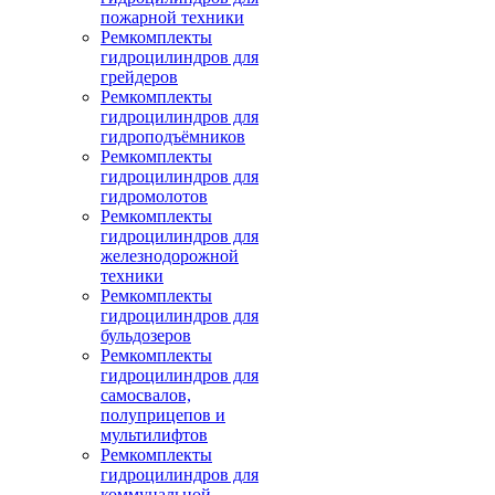
пожарной техники
Ремкомплекты
гидроцилиндров для
грейдеров
Ремкомплекты
гидроцилиндров для
гидроподъёмников
Ремкомплекты
гидроцилиндров для
гидромолотов
Ремкомплекты
гидроцилиндров для
железнодорожной
техники
Ремкомплекты
гидроцилиндров для
бульдозеров
Ремкомплекты
гидроцилиндров для
самосвалов,
полуприцепов и
мультилифтов
Ремкомплекты
гидроцилиндров для
коммунальной