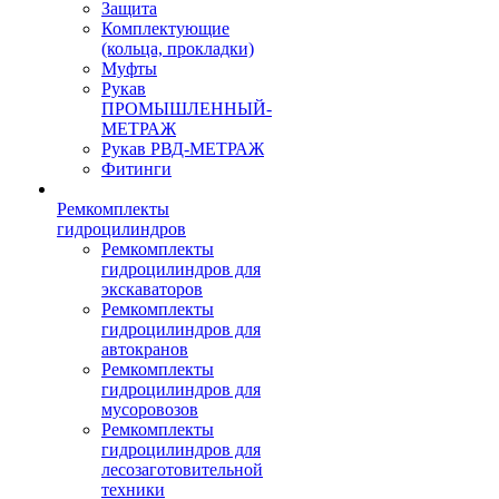
Защита
Комплектующие
(кольца, прокладки)
Муфты
Рукав
ПРОМЫШЛЕННЫЙ-
МЕТРАЖ
Рукав РВД-МЕТРАЖ
Фитинги
Ремкомплекты
гидроцилиндров
Ремкомплекты
гидроцилиндров для
экскаваторов
Ремкомплекты
гидроцилиндров для
автокранов
Ремкомплекты
гидроцилиндров для
мусоровозов
Ремкомплекты
гидроцилиндров для
лесозаготовительной
техники