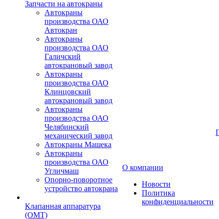
Запчасти на автокраны
Автокраны
производства ОАО
Автокран
Автокраны
производства ОАО
Галичский
автокрановый завод
Автокраны
производства ОАО
Клинцовский
автокрановый завод
Автокраны
производства ОАО
Челябинский
механический завод
Автокраны Машека
Автокраны
производства ОАО
О компании
Угличмаш
Опорно-поворотное
Новости
устройство автокрана
Политика
конфиденциальности
Клапанная аппаратура
(OMT)