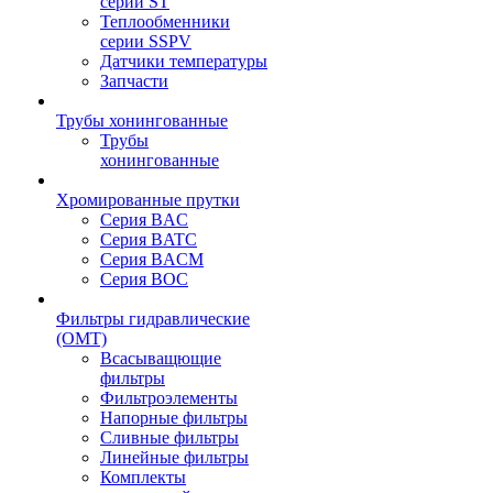
серии ST
Теплообменники
серии SSPV
Датчики температуры
Запчасти
Трубы хонингованные
Трубы
хонингованные
Хромированные прутки
Серия BAC
Серия BATC
Серия BACM
Серия BOC
Фильтры гидравлические
(OMT)
Всасыващющие
фильтры
Фильтроэлементы
Напорные фильтры
Сливные фильтры
Линейные фильтры
Комплекты