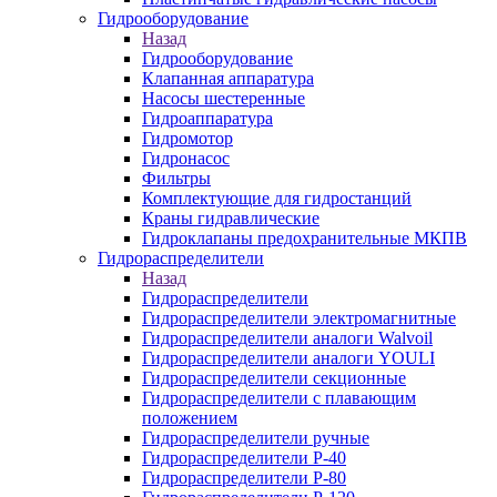
Гидрооборудование
Назад
Гидрооборудование
Клапанная аппаратура
Насосы шестеренные
Гидроаппаратура
Гидромотор
Гидронасос
Фильтры
Комплектующие для гидростанций
Краны гидравлические
Гидроклапаны предохранительные МКПВ
Гидрораспределители
Назад
Гидрораспределители
Гидрораспределители электромагнитные
Гидрораспределители аналоги Walvoil
Гидрораспределители аналоги YOULI
Гидрораспределители секционные
Гидрораспределители с плавающим
положением
Гидрораспределители ручные
Гидрораспределители Р-40
Гидрораспределители Р-80