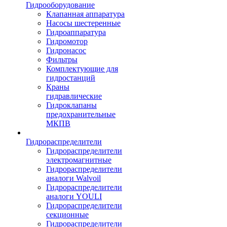
Гидрооборудование
Клапанная аппаратура
Насосы шестеренные
Гидроаппаратура
Гидромотор
Гидронасос
Фильтры
Комплектующие для
гидростанций
Краны
гидравлические
Гидроклапаны
предохранительные
МКПВ
Гидрораспределители
Гидрораспределители
электромагнитные
Гидрораспределители
аналоги Walvoil
Гидрораспределители
аналоги YOULI
Гидрораспределители
секционные
Гидрораспределители