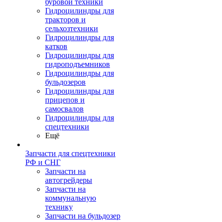
буровой техники
Гидроцилиндры для
тракторов и
сельхозтехники
Гидроцилиндры для
катков
Гидроцилиндры для
гидроподъемников
Гидроцилиндры для
бульдозеров
Гидроцилиндры для
прицепов и
самосвалов
Гидроцилиндры для
спецтехники
Ещё
Запчасти для спецтехники
РФ и СНГ
Запчасти на
автогрейдеры
Запчасти на
коммунальную
технику
Запчасти на бульдозер