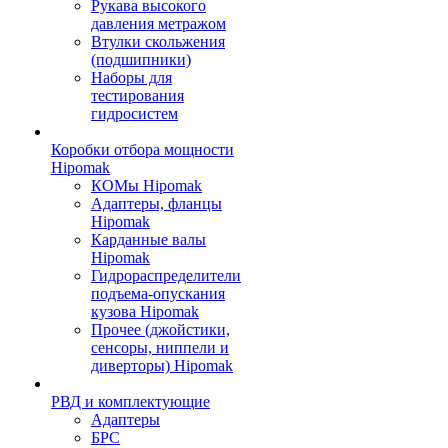
Рукава высокого
давления метражом
Втулки скольжения
(подшипники)
Наборы для
тестирования
гидросистем
Коробки отбора мощности
Hipomak
КОМы Hipomak
Адаптеры, фланцы
Hipomak
Карданные валы
Hipomak
Гидрораспределители
подъема-опускания
кузова Hipomak
Прочее (джойстики,
сенсоры, ниппели и
диверторы) Hipomak
РВД и комплектующие
Адаптеры
БРС