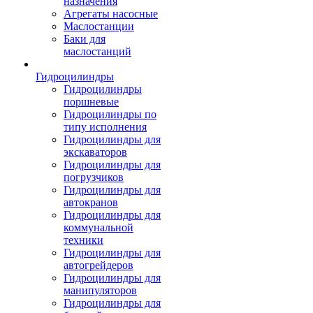
назначения
Агрегаты насосные
Маслостанции
Баки для
маслостанций
Гидроцилиндры
Гидроцилиндры
поршневые
Гидроцилиндры по
типу исполнения
Гидроцилиндры для
экскаваторов
Гидроцилиндры для
погрузчиков
Гидроцилиндры для
автокранов
Гидроцилиндры для
коммунальной
техники
Гидроцилиндры для
автогрейдеров
Гидроцилиндры для
манипуляторов
Гидроцилиндры для