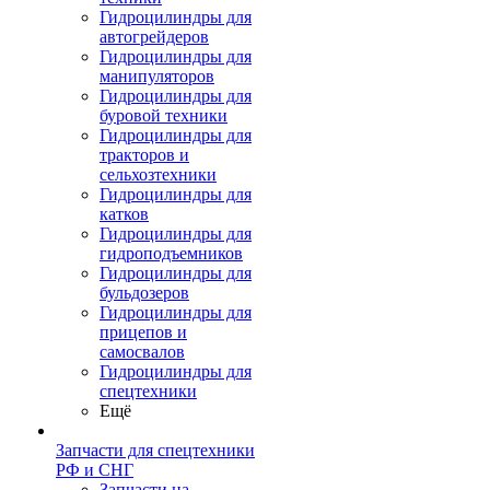
Гидроцилиндры для
автогрейдеров
Гидроцилиндры для
манипуляторов
Гидроцилиндры для
буровой техники
Гидроцилиндры для
тракторов и
сельхозтехники
Гидроцилиндры для
катков
Гидроцилиндры для
гидроподъемников
Гидроцилиндры для
бульдозеров
Гидроцилиндры для
прицепов и
самосвалов
Гидроцилиндры для
спецтехники
Ещё
Запчасти для спецтехники
РФ и СНГ
Запчасти на