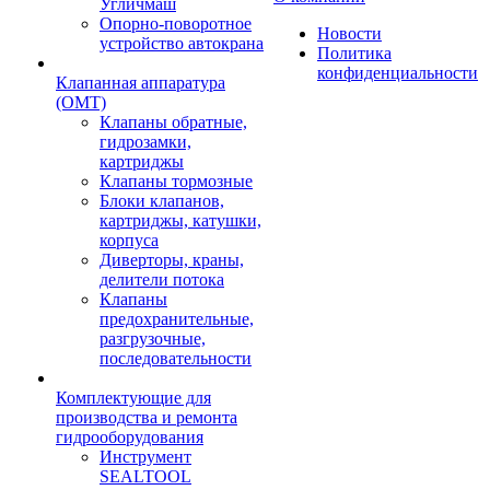
Угличмаш
Опорно-поворотное
Новости
устройство автокрана
Политика
конфиденциальности
Клапанная аппаратура
(OMT)
Клапаны обратные,
гидрозамки,
картриджы
Клапаны тормозные
Блоки клапанов,
картриджы, катушки,
корпуса
Диверторы, краны,
делители потока
Клапаны
предохранительные,
разгрузочные,
последовательности
Комплектующие для
производства и ремонта
гидрооборудования
Инструмент
SEALTOOL