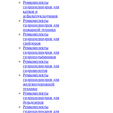
Ремкомплекты
гидроцилиндров для
катков и
асфальтоукладчиков
Ремкомплекты
гидроцилиндров для
пожарной техники
Ремкомплекты
гидроцилиндров для
грейдеров
Ремкомплекты
гидроцилиндров для
гидроподъёмников
Ремкомплекты
гидроцилиндров для
гидромолотов
Ремкомплекты
гидроцилиндров для
железнодорожной
техники
Ремкомплекты
гидроцилиндров для
бульдозеров
Ремкомплекты
гидроцилиндров для