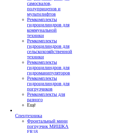
самосвалов,
полуприцепов и
мультилифтов
Ремкомплекты
гидроцилиндров для
коммунальной
техники
Ремкомплекты
гидроцилиндров для
сельскохозяйственной
техники
Ремкомплекты
гидроцилиндров для
гидроманипуляторов
Ремкомплекты
гидроцилиндров для
погрузчиков
Ремкомплекты для
разного
Ещё
Спецтехника
Фронтальный мини
погрузчик МИШКА
FR18