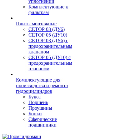
уплотнений
Комплектующие к
фильтрам
Плиты монтажные
CЕТОР 03 (ДУ6)
CЕТОР 05 (ДУ10)
CЕТОР 03 (ДУ6) с
предохранительным
клапаном
CЕТОР 05 (ДУ10) с
предохранительным
плапаном
Комплектующие для
производства и ремонта
гидроцилиндров
Букса
Поршень
Проушины
Бонки
Сферические
подшипники