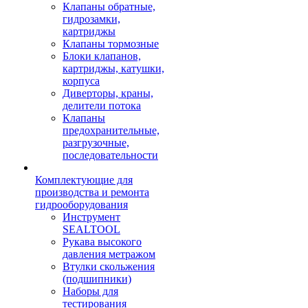
Клапаны обратные,
гидрозамки,
картриджы
Клапаны тормозные
Блоки клапанов,
картриджы, катушки,
корпуса
Диверторы, краны,
делители потока
Клапаны
предохранительные,
разгрузочные,
последовательности
Комплектующие для
производства и ремонта
гидрооборудования
Инструмент
SEALTOOL
Рукава высокого
давления метражом
Втулки скольжения
(подшипники)
Наборы для
тестирования