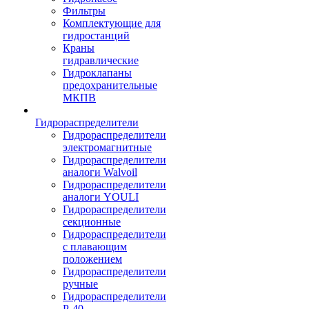
Фильтры
Комплектующие для
гидростанций
Краны
гидравлические
Гидроклапаны
предохранительные
МКПВ
Гидрораспределители
Гидрораспределители
электромагнитные
Гидрораспределители
аналоги Walvoil
Гидрораспределители
аналоги YOULI
Гидрораспределители
секционные
Гидрораспределители
с плавающим
положением
Гидрораспределители
ручные
Гидрораспределители
Р-40