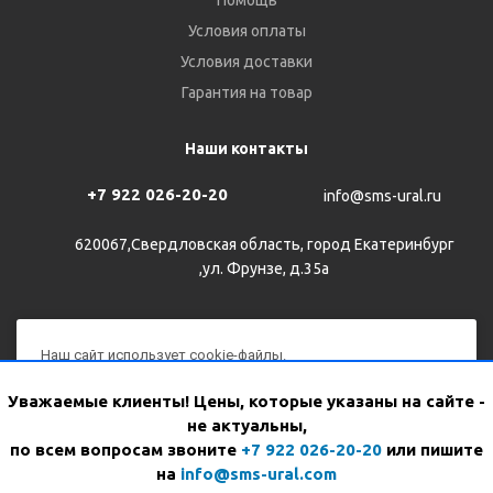
Помощь
Условия оплаты
Условия доставки
Гарантия на товар
Наши контакты
+7 922 026-20-20
info@sms-ural.ru
620067,Свердловская область, город Екатеринбург
,ул. Фрунзе, д.35а
Наш сайт использует cookie-файлы.
Продолжая им пользоваться, вы соглашаетесь на
2026 © Все права защищены
Уважаемые клиенты! Цены, которые указаны на сайте -
обработку персональных данных с использованием Яндекс
не актуальны,
Метрики в соответствии с
политикой конфиденциальности
.
WhatsApp
Версия для печати
по всем вопросам звоните
+7 922 026-20-20
или пишите
на
info@sms-ural.com
Я согласен