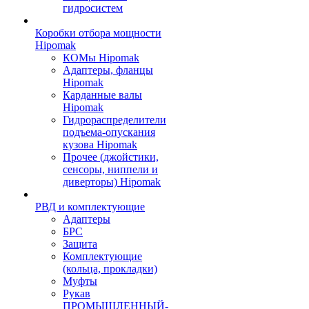
гидросистем
Коробки отбора мощности
Hipomak
КОМы Hipomak
Адаптеры, фланцы
Hipomak
Карданные валы
Hipomak
Гидрораспределители
подъема-опускания
кузова Hipomak
Прочее (джойстики,
сенсоры, ниппели и
диверторы) Hipomak
РВД и комплектующие
Адаптеры
БРС
Защита
Комплектующие
(кольца, прокладки)
Муфты
Рукав
ПРОМЫШЛЕННЫЙ-