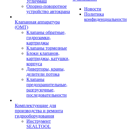
Угличмаш
Опорно-поворотное
Новости
устройство автокрана
Политика
конфиденциальности
Клапанная аппаратура
(OMT)
Клапаны обратные,
гидрозамки,
картриджы
Клапаны тормозные
Блоки клапанов,
картриджы, катушки,
корпуса
Диверторы, краны,
делители потока
Клапаны
предохранительные,
разгрузочные,
последовательности
Комплектующие для
производства и ремонта
гидрооборудования
Инструмент
SEALTOOL