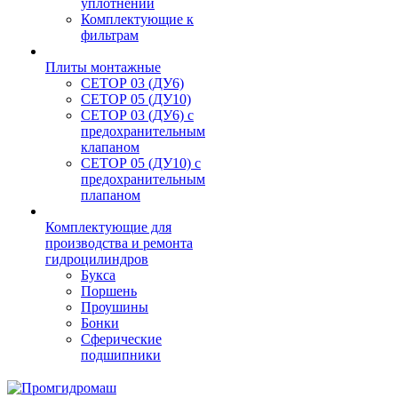
уплотнений
Комплектующие к
фильтрам
Плиты монтажные
CЕТОР 03 (ДУ6)
CЕТОР 05 (ДУ10)
CЕТОР 03 (ДУ6) с
предохранительным
клапаном
CЕТОР 05 (ДУ10) с
предохранительным
плапаном
Комплектующие для
производства и ремонта
гидроцилиндров
Букса
Поршень
Проушины
Бонки
Сферические
подшипники