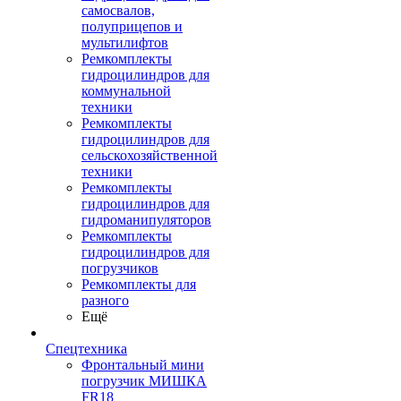
самосвалов,
полуприцепов и
мультилифтов
Ремкомплекты
гидроцилиндров для
коммунальной
техники
Ремкомплекты
гидроцилиндров для
сельскохозяйственной
техники
Ремкомплекты
гидроцилиндров для
гидроманипуляторов
Ремкомплекты
гидроцилиндров для
погрузчиков
Ремкомплекты для
разного
Ещё
Спецтехника
Фронтальный мини
погрузчик МИШКА
FR18