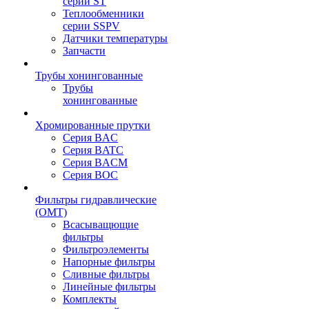
серии ST
Теплообменники
серии SSPV
Датчики температуры
Запчасти
Трубы хонингованные
Трубы
хонингованные
Хромированные прутки
Серия BAC
Серия BATC
Серия BACM
Серия BOC
Фильтры гидравлические
(OMT)
Всасыващющие
фильтры
Фильтроэлементы
Напорные фильтры
Сливные фильтры
Линейные фильтры
Комплекты