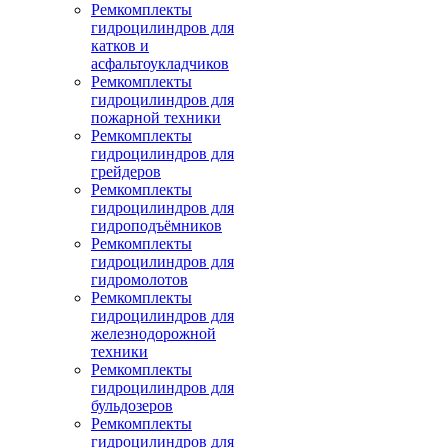
Ремкомплекты
гидроцилиндров для
катков и
асфальтоукладчиков
Ремкомплекты
гидроцилиндров для
пожарной техники
Ремкомплекты
гидроцилиндров для
грейдеров
Ремкомплекты
гидроцилиндров для
гидроподъёмников
Ремкомплекты
гидроцилиндров для
гидромолотов
Ремкомплекты
гидроцилиндров для
железнодорожной
техники
Ремкомплекты
гидроцилиндров для
бульдозеров
Ремкомплекты
гидроцилиндров для