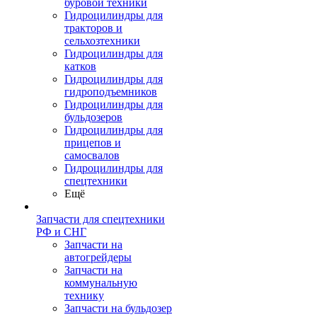
буровой техники
Гидроцилиндры для
тракторов и
сельхозтехники
Гидроцилиндры для
катков
Гидроцилиндры для
гидроподъемников
Гидроцилиндры для
бульдозеров
Гидроцилиндры для
прицепов и
самосвалов
Гидроцилиндры для
спецтехники
Ещё
Запчасти для спецтехники
РФ и СНГ
Запчасти на
автогрейдеры
Запчасти на
коммунальную
технику
Запчасти на бульдозер