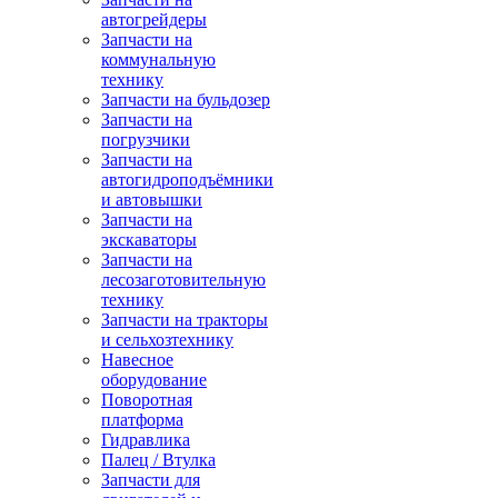
автогрейдеры
Запчасти на
коммунальную
технику
Запчасти на бульдозер
Запчасти на
погрузчики
Запчасти на
автогидроподъёмники
и автовышки
Запчасти на
экскаваторы
Запчасти на
лесозаготовительную
технику
Запчасти на тракторы
и сельхозтехнику
Навесное
оборудование
Поворотная
платформа
Гидравлика
Палец / Втулка
Запчасти для