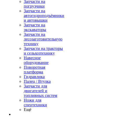
Запчасти на
погрузчики
Запчасти на
автогидроподъёмники
и автовышки
Запчасти на
экскаваторы
Запчасти на
лесозаготовительную
технику
Запчасти на тракторы
и сельхозтехнику
Навесное
оборудование
Поворотная
платформа
Гидравлика
Палец / Втулка
Запчасти для
двигателей и
топливных систем
Ножи для
спецтехники
Ещё