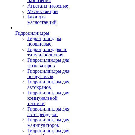
назначения
Агрегаты насосные
Маслостанции
Баки для
маслостанций
Гидроцилиндры
Гидроцилиндры
поршневые
Гидроцилиндры по
типу исполнения
Гидроцилиндры для
экскаваторов
Гидроцилиндры для
погрузчиков
Гидроцилиндры для
автокранов
Гидроцилиндры для
коммунальной
техники
Гидроцилиндры для
автогрейдеров
Гидроцилиндры для
манипуляторов
Гидроцилиндры для