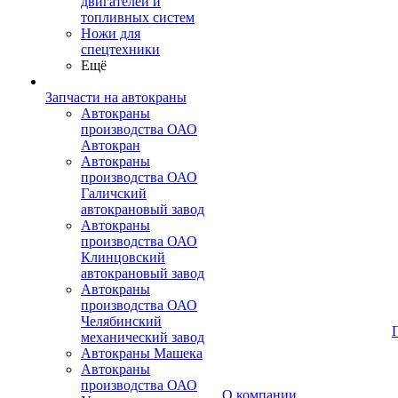
двигателей и
топливных систем
Ножи для
спецтехники
Ещё
Запчасти на автокраны
Автокраны
производства ОАО
Автокран
Автокраны
производства ОАО
Галичский
автокрановый завод
Автокраны
производства ОАО
Клинцовский
автокрановый завод
Автокраны
производства ОАО
Челябинский
механический завод
Автокраны Машека
Автокраны
производства ОАО
О компании