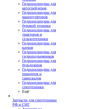
Гидроцилиндры для
автогрейдеров
Гидроцилиндры для
манипуляторов
Гидроцилиндры для
буровой техники
Гидроцилиндры для
тракторов и
сельхозтехники
Гидроцилиндры для
катков
Гидроцилиндры для
гидроподъемников
Гидроцилиндры для
бульдозеров
Гидроцилиндры для
прицепов и
самосвалов
Гидроцилиндры для
спецтехники
Ещё
Запчасти для спецтехники
РФ и СНГ
Запчасти на