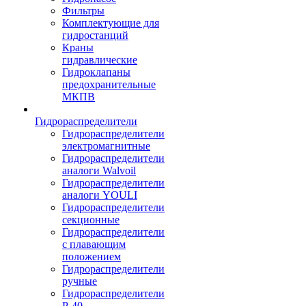
Фильтры
Комплектующие для
гидростанций
Краны
гидравлические
Гидроклапаны
предохранительные
МКПВ
Гидрораспределители
Гидрораспределители
электромагнитные
Гидрораспределители
аналоги Walvoil
Гидрораспределители
аналоги YOULI
Гидрораспределители
секционные
Гидрораспределители
с плавающим
положением
Гидрораспределители
ручные
Гидрораспределители
Р-40