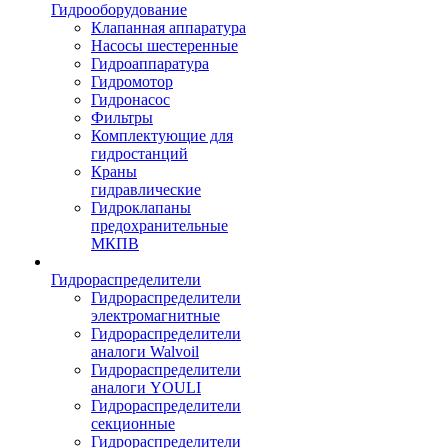
Гидрооборудование
Клапанная аппаратура
Насосы шестеренные
Гидроаппаратура
Гидромотор
Гидронасос
Фильтры
Комплектующие для
гидростанций
Краны
гидравлические
Гидроклапаны
предохранительные
МКПВ
Гидрораспределители
Гидрораспределители
электромагнитные
Гидрораспределители
аналоги Walvoil
Гидрораспределители
аналоги YOULI
Гидрораспределители
секционные
Гидрораспределители