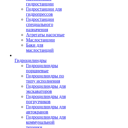
гидростанции
Гидростанции для
гидропрессов
Гидростанции
специального
назначения
Агрегаты насосные
Маслостанции
Баки для
маслостанций
Гидроцилиндры
Гидроцилиндры
поршневые
Гидроцилиндры по
типу исполнения
Гидроцилиндры для
экскаваторов
Гидроцилиндры для
погрузчиков
Гидроцилиндры для
автокранов
Гидроцилиндры для
коммунальной
техники