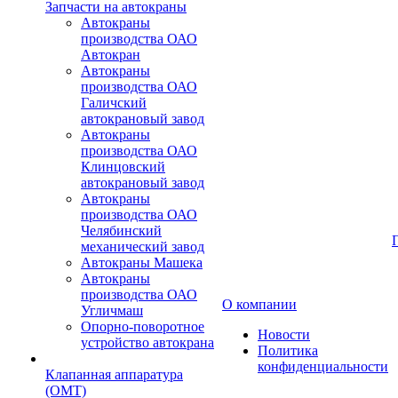
Запчасти на автокраны
Автокраны
производства ОАО
Автокран
Автокраны
производства ОАО
Галичский
автокрановый завод
Автокраны
производства ОАО
Клинцовский
автокрановый завод
Автокраны
производства ОАО
Челябинский
механический завод
Автокраны Машека
Автокраны
производства ОАО
О компании
Угличмаш
Опорно-поворотное
Новости
устройство автокрана
Политика
конфиденциальности
Клапанная аппаратура
(OMT)