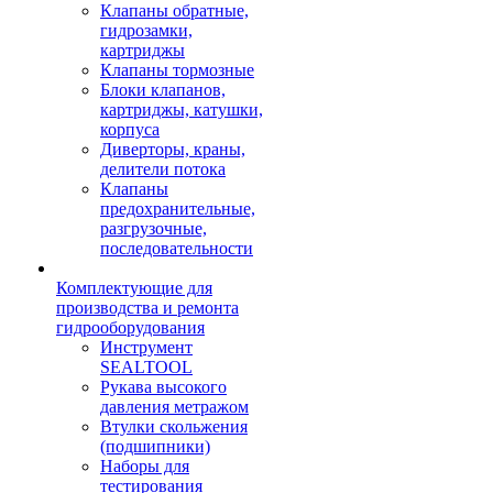
Клапаны обратные,
гидрозамки,
картриджы
Клапаны тормозные
Блоки клапанов,
картриджы, катушки,
корпуса
Диверторы, краны,
делители потока
Клапаны
предохранительные,
разгрузочные,
последовательности
Комплектующие для
производства и ремонта
гидрооборудования
Инструмент
SEALTOOL
Рукава высокого
давления метражом
Втулки скольжения
(подшипники)
Наборы для
тестирования