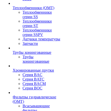
Теплообменники (OMT)
Теплообменники
серии SS
Теплообменники
серии ST
Теплообменники
серии SSPV
Датчики температуры
Запчасти
Трубы хонингованные
Трубы
хонингованные
Хромированные прутки
Серия BAC
Серия BATC
Серия BACM
Серия BOC
Фильтры гидравлические
(OMT)
Всасыващющие
фильтры