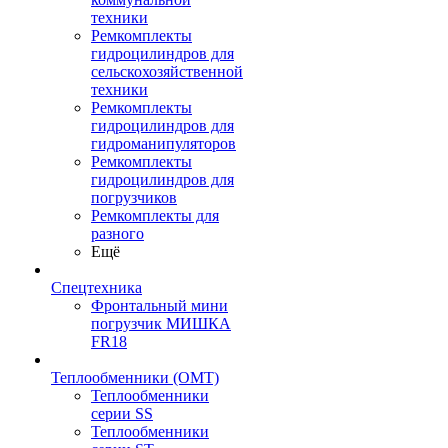
техники
Ремкомплекты
гидроцилиндров для
сельскохозяйственной
техники
Ремкомплекты
гидроцилиндров для
гидроманипуляторов
Ремкомплекты
гидроцилиндров для
погрузчиков
Ремкомплекты для
разного
Ещё
Спецтехника
Фронтальный мини
погрузчик МИШКА
FR18
Теплообменники (OMT)
Теплообменники
серии SS
Теплообменники