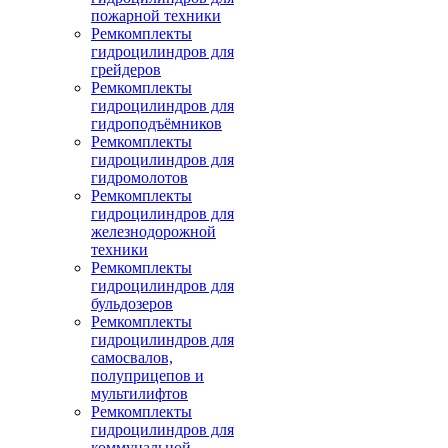
пожарной техники
Ремкомплекты
гидроцилиндров для
грейдеров
Ремкомплекты
гидроцилиндров для
гидроподъёмников
Ремкомплекты
гидроцилиндров для
гидромолотов
Ремкомплекты
гидроцилиндров для
железнодорожной
техники
Ремкомплекты
гидроцилиндров для
бульдозеров
Ремкомплекты
гидроцилиндров для
самосвалов,
полуприцепов и
мультилифтов
Ремкомплекты
гидроцилиндров для
коммунальной