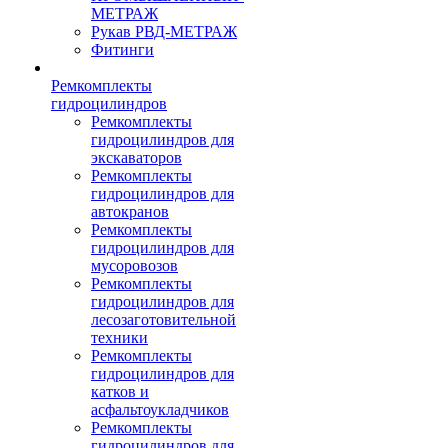
МЕТРАЖ
Рукав РВД-МЕТРАЖ
Фитинги
Ремкомплекты
гидроцилиндров
Ремкомплекты
гидроцилиндров для
экскаваторов
Ремкомплекты
гидроцилиндров для
автокранов
Ремкомплекты
гидроцилиндров для
мусоровозов
Ремкомплекты
гидроцилиндров для
лесозаготовительной
техники
Ремкомплекты
гидроцилиндров для
катков и
асфальтоукладчиков
Ремкомплекты
гидроцилиндров для