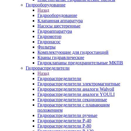
Гидрооборудование
Назад
Гидрооборудование
Клапанная аппаратура
Насосы шестеренные
Гидроаппаратура
Гидромотор
Гидронасос
Фильтры
Комплектующие для гидростанций
Краны гидравлические
Гидроклапаны предохранительные МКПВ
Гидрораспределители
Назад
Гидрораспределители
Гидрораспределители электромагнитные
Гидрораспределители аналоги Walvoil
Гидрораспределители аналоги YOULI
Гидрораспределители секционные
Гидрораспределители с плавающим
положением
Гидрораспределители ручные
Гидрораспределители Р-40
Гидрораспределители Р-80