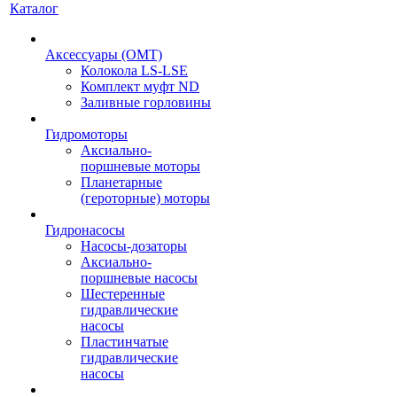
Каталог
Аксессуары (OMT)
Колокола LS-LSE
Комплект муфт ND
Заливные горловины
Гидромоторы
Аксиально-
поршневые моторы
Планетарные
(героторные) моторы
Гидронасосы
Насосы-дозаторы
Аксиально-
поршневые насосы
Шестеренные
гидравлические
насосы
Пластинчатые
гидравлические
насосы