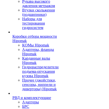
Рукава высокого
давления метражом
Втулки скольжения
(подшипники)
Наборы для
тестирования
гидросистем
Коробки отбора мощности
Hipomak
КОМы Hipomak
Адаптеры, фланцы
Hipomak
Карданные валы
Hipomak
Гидрораспределители
подъема-опускания
кузова Hipomak
Прочее (джойстики,
сенсоры, ниппели и
диверторы) Hipomak
РВД и комплектующие
Адаптеры
БРС