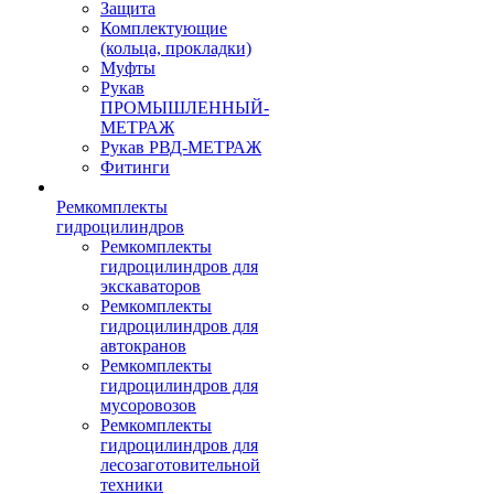
Защита
Комплектующие
(кольца, прокладки)
Муфты
Рукав
ПРОМЫШЛЕННЫЙ-
МЕТРАЖ
Рукав РВД-МЕТРАЖ
Фитинги
Ремкомплекты
гидроцилиндров
Ремкомплекты
гидроцилиндров для
экскаваторов
Ремкомплекты
гидроцилиндров для
автокранов
Ремкомплекты
гидроцилиндров для
мусоровозов
Ремкомплекты
гидроцилиндров для
лесозаготовительной
техники