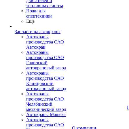
двигателей и
топливных систем
Ножи для
спецтехники
Ещё
Запчасти на автокраны
Автокраны
производства ОАО
Автокран
Автокраны
производства ОАО
Галичский
автокрановый завод
Автокраны
производства ОАО
Клинцовский
автокрановый завод
Автокраны
производства ОАО
Челябинский
механический завод
Автокраны Машека
Автокраны
производства ОАО
О компании