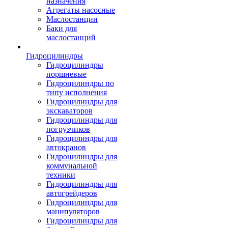
назначения
Агрегаты насосные
Маслостанции
Баки для
маслостанций
Гидроцилиндры
Гидроцилиндры
поршневые
Гидроцилиндры по
типу исполнения
Гидроцилиндры для
экскаваторов
Гидроцилиндры для
погрузчиков
Гидроцилиндры для
автокранов
Гидроцилиндры для
коммунальной
техники
Гидроцилиндры для
автогрейдеров
Гидроцилиндры для
манипуляторов
Гидроцилиндры для