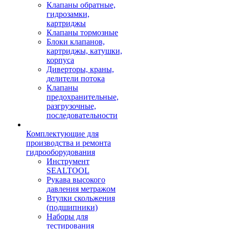
Клапаны обратные,
гидрозамки,
картриджы
Клапаны тормозные
Блоки клапанов,
картриджы, катушки,
корпуса
Диверторы, краны,
делители потока
Клапаны
предохранительные,
разгрузочные,
последовательности
Комплектующие для
производства и ремонта
гидрооборудования
Инструмент
SEALTOOL
Рукава высокого
давления метражом
Втулки скольжения
(подшипники)
Наборы для
тестирования