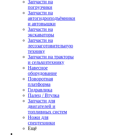
Запчасти на
погрузчики
Запчасти на
автогидроподъёмники
и автовышки
Запчасти на
экскаваторы
Запчасти на
лесозаготовительную
технику
Запчасти на тракторы
и сельхозтехнику
Навесное
оборудование
Поворотная
платформа
Гидравлика
Палец / Втулка
Запчасти для
двигателей и
топливных систем
Ножи для
спецтехники
Ещё