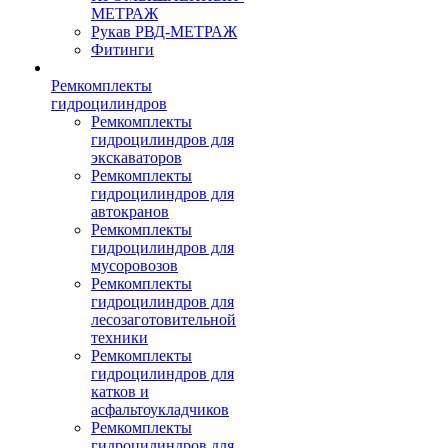
МЕТРАЖ
Рукав РВД-МЕТРАЖ
Фитинги
Ремкомплекты
гидроцилиндров
Ремкомплекты
гидроцилиндров для
экскаваторов
Ремкомплекты
гидроцилиндров для
автокранов
Ремкомплекты
гидроцилиндров для
мусоровозов
Ремкомплекты
гидроцилиндров для
лесозаготовительной
техники
Ремкомплекты
гидроцилиндров для
катков и
асфальтоукладчиков
Ремкомплекты
гидроцилиндров для