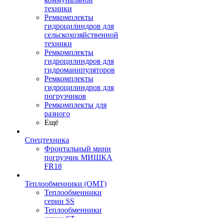
техники
Ремкомплекты
гидроцилиндров для
сельскохозяйственной
техники
Ремкомплекты
гидроцилиндров для
гидроманипуляторов
Ремкомплекты
гидроцилиндров для
погрузчиков
Ремкомплекты для
разного
Ещё
Спецтехника
Фронтальный мини
погрузчик МИШКА
FR18
Теплообменники (OMT)
Теплообменники
серии SS
Теплообменники