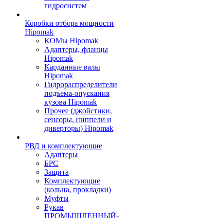
гидросистем
Коробки отбора мощности
Hipomak
КОМы Hipomak
Адаптеры, фланцы
Hipomak
Карданные валы
Hipomak
Гидрораспределители
подъема-опускания
кузова Hipomak
Прочее (джойстики,
сенсоры, ниппели и
диверторы) Hipomak
РВД и комплектующие
Адаптеры
БРС
Защита
Комплектующие
(кольца, прокладки)
Муфты
Рукав
ПРОМЫШЛЕННЫЙ-