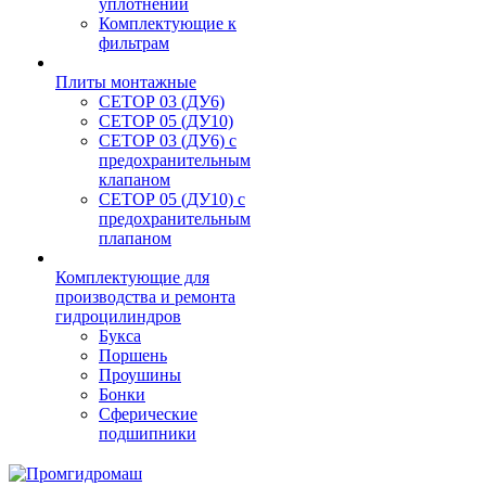
уплотнений
Комплектующие к
фильтрам
Плиты монтажные
CЕТОР 03 (ДУ6)
CЕТОР 05 (ДУ10)
CЕТОР 03 (ДУ6) с
предохранительным
клапаном
CЕТОР 05 (ДУ10) с
предохранительным
плапаном
Комплектующие для
производства и ремонта
гидроцилиндров
Букса
Поршень
Проушины
Бонки
Сферические
подшипники