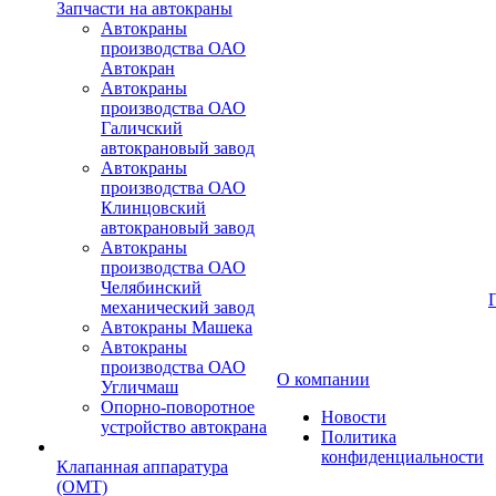
Запчасти на автокраны
Автокраны
производства ОАО
Автокран
Автокраны
производства ОАО
Галичский
автокрановый завод
Автокраны
производства ОАО
Клинцовский
автокрановый завод
Автокраны
производства ОАО
Челябинский
механический завод
Автокраны Машека
Автокраны
производства ОАО
О компании
Угличмаш
Опорно-поворотное
Новости
устройство автокрана
Политика
конфиденциальности
Клапанная аппаратура
(OMT)