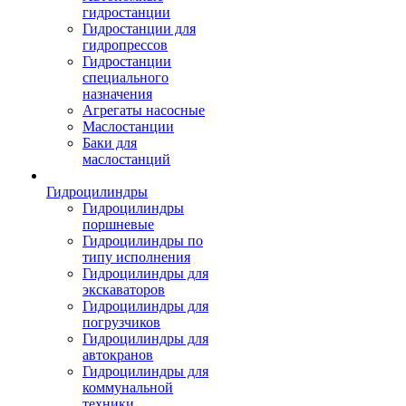
гидростанции
Гидростанции для
гидропрессов
Гидростанции
специального
назначения
Агрегаты насосные
Маслостанции
Баки для
маслостанций
Гидроцилиндры
Гидроцилиндры
поршневые
Гидроцилиндры по
типу исполнения
Гидроцилиндры для
экскаваторов
Гидроцилиндры для
погрузчиков
Гидроцилиндры для
автокранов
Гидроцилиндры для
коммунальной
техники