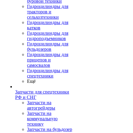
буровой техники
Гидроцилиндры для
тракторов и
сельхозтехники
Гидроцилиндры для
катков
Гидроцилиндры для
гидроподъемников
Гидроцилиндры для
бульдозеров
Гидроцилиндры для
прицепов и
самосвалов
Гидроцилиндры для
спецтехники
Ещё
Запчасти для спецтехники
РФ и СНГ
Запчасти на
автогрейдеры
Запчасти на
коммунальную
технику
Запчасти на бульдозер