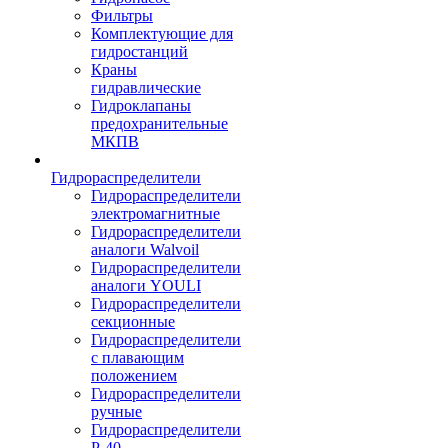
Фильтры
Комплектующие для
гидростанций
Краны
гидравлические
Гидроклапаны
предохранительные
МКПВ
Гидрораспределители
Гидрораспределители
электромагнитные
Гидрораспределители
аналоги Walvoil
Гидрораспределители
аналоги YOULI
Гидрораспределители
секционные
Гидрораспределители
с плавающим
положением
Гидрораспределители
ручные
Гидрораспределители
Р-40