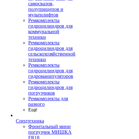
самосвалов,
полуприцепов и
мультилифтов
Ремкомплекты
гидроцилиндров для
коммунальной
техники
Ремкомплекты
гидроцилиндров для
сельскохозяйственной
техники
Ремкомплекты
гидроцилиндров для
гидроманипуляторов
Ремкомплекты
гидроцилиндров для
погрузчиков
Ремкомплекты для
разного
Ещё
Спецтехника
Фронтальный мини
погрузчик МИШКА
FR18