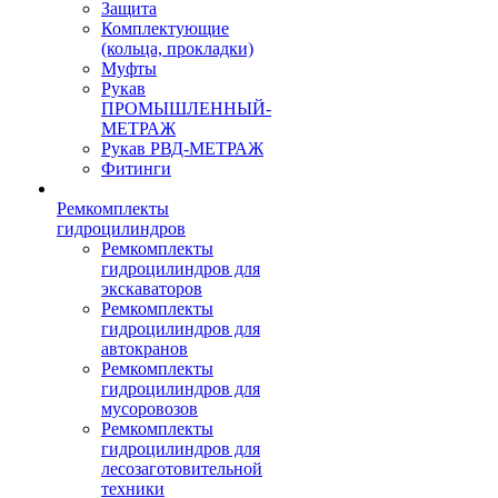
Защита
Комплектующие
(кольца, прокладки)
Муфты
Рукав
ПРОМЫШЛЕННЫЙ-
МЕТРАЖ
Рукав РВД-МЕТРАЖ
Фитинги
Ремкомплекты
гидроцилиндров
Ремкомплекты
гидроцилиндров для
экскаваторов
Ремкомплекты
гидроцилиндров для
автокранов
Ремкомплекты
гидроцилиндров для
мусоровозов
Ремкомплекты
гидроцилиндров для
лесозаготовительной
техники