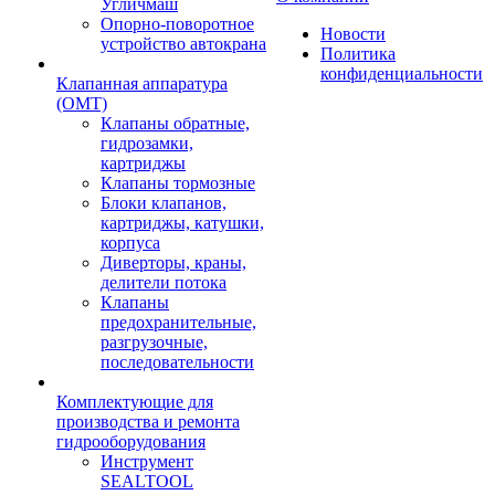
Угличмаш
Опорно-поворотное
Новости
устройство автокрана
Политика
конфиденциальности
Клапанная аппаратура
(OMT)
Клапаны обратные,
гидрозамки,
картриджы
Клапаны тормозные
Блоки клапанов,
картриджы, катушки,
корпуса
Диверторы, краны,
делители потока
Клапаны
предохранительные,
разгрузочные,
последовательности
Комплектующие для
производства и ремонта
гидрооборудования
Инструмент
SEALTOOL