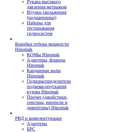
Рукава высокого
давления метражом
Втулки скольжения
(подшипники)
Наборы для
тестирования
гидросистем
Коробки отбора мощности
Hipomak
КОМы Hipomak
Адаптеры, фланцы
Hipomak
Карданные валы
Hipomak
Гидрораспределители
подъема-опускания
кузова Hipomak
Прочее (джойстики,
сенсоры, ниппели и
диверторы) Hipomak
РВД и комплектующие
Адаптеры
БРС