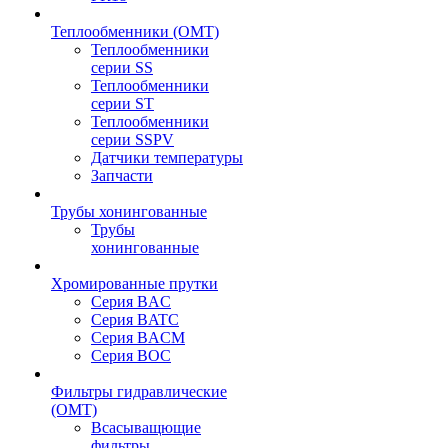
Теплообменники (OMT)
Теплообменники
серии SS
Теплообменники
серии ST
Теплообменники
серии SSPV
Датчики температуры
Запчасти
Трубы хонингованные
Трубы
хонингованные
Хромированные прутки
Серия BAC
Серия BATC
Серия BACM
Серия BOC
Фильтры гидравлические
(OMT)
Всасыващющие
фильтры