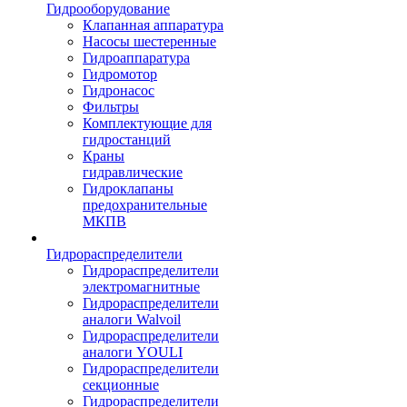
Гидрооборудование
Клапанная аппаратура
Насосы шестеренные
Гидроаппаратура
Гидромотор
Гидронасос
Фильтры
Комплектующие для
гидростанций
Краны
гидравлические
Гидроклапаны
предохранительные
МКПВ
Гидрораспределители
Гидрораспределители
электромагнитные
Гидрораспределители
аналоги Walvoil
Гидрораспределители
аналоги YOULI
Гидрораспределители
секционные
Гидрораспределители