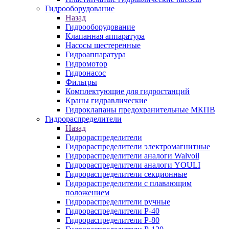
Гидрооборудование
Назад
Гидрооборудование
Клапанная аппаратура
Насосы шестеренные
Гидроаппаратура
Гидромотор
Гидронасос
Фильтры
Комплектующие для гидростанций
Краны гидравлические
Гидроклапаны предохранительные МКПВ
Гидрораспределители
Назад
Гидрораспределители
Гидрораспределители электромагнитные
Гидрораспределители аналоги Walvoil
Гидрораспределители аналоги YOULI
Гидрораспределители секционные
Гидрораспределители с плавающим
положением
Гидрораспределители ручные
Гидрораспределители Р-40
Гидрораспределители Р-80