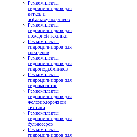
Ремкомплекты
гидроцилиндров для
катков и
асфальтоукладчиков
Ремкомплекты
гидроцилиндров для
пожарной техники
Ремкомплекты
гидроцилиндров для
грейдеров
Ремкомплекты
гидроцилиндров для
гидроподъёмников
Ремкомплекты
гидроцилиндров для
гидромолотов
Ремкомплекты
гидроцилиндров для
железнодорожной
техники
Ремкомплекты
гидроцилиндров для
бульдозеров
Ремкомплекты
гидроцилиндров для