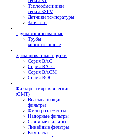
серии ST
Теплообменники
серии SSPV
Датчики температуры
Запчасти
Трубы хонингованные
Трубы
хонингованные
Хромированные прутки
Серия BAC
Серия BATC
Серия BACM
Серия BOC
Фильтры гидравлические
(OMT)
Всасыващющие
фильтры
Фильтроэлементы
Напорные фильтры
Сливные фильтры
Линейные фильтры
Комплекты