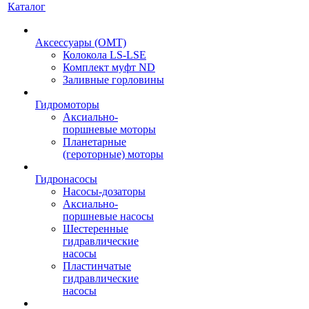
Каталог
Аксессуары (OMT)
Колокола LS-LSE
Комплект муфт ND
Заливные горловины
Гидромоторы
Аксиально-
поршневые моторы
Планетарные
(героторные) моторы
Гидронасосы
Насосы-дозаторы
Аксиально-
поршневые насосы
Шестеренные
гидравлические
насосы
Пластинчатые
гидравлические
насосы