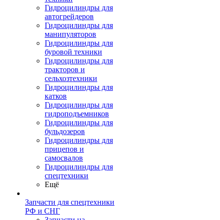
Гидроцилиндры для
автогрейдеров
Гидроцилиндры для
манипуляторов
Гидроцилиндры для
буровой техники
Гидроцилиндры для
тракторов и
сельхозтехники
Гидроцилиндры для
катков
Гидроцилиндры для
гидроподъемников
Гидроцилиндры для
бульдозеров
Гидроцилиндры для
прицепов и
самосвалов
Гидроцилиндры для
спецтехники
Ещё
Запчасти для спецтехники
РФ и СНГ
Запчасти на