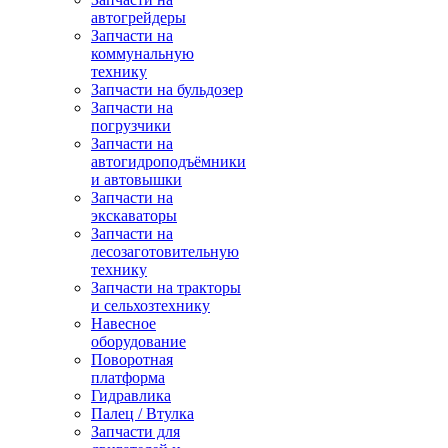
автогрейдеры
Запчасти на
коммунальную
технику
Запчасти на бульдозер
Запчасти на
погрузчики
Запчасти на
автогидроподъёмники
и автовышки
Запчасти на
экскаваторы
Запчасти на
лесозаготовительную
технику
Запчасти на тракторы
и сельхозтехнику
Навесное
оборудование
Поворотная
платформа
Гидравлика
Палец / Втулка
Запчасти для