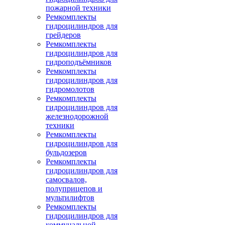
пожарной техники
Ремкомплекты
гидроцилиндров для
грейдеров
Ремкомплекты
гидроцилиндров для
гидроподъёмников
Ремкомплекты
гидроцилиндров для
гидромолотов
Ремкомплекты
гидроцилиндров для
железнодорожной
техники
Ремкомплекты
гидроцилиндров для
бульдозеров
Ремкомплекты
гидроцилиндров для
самосвалов,
полуприцепов и
мультилифтов
Ремкомплекты
гидроцилиндров для
коммунальной