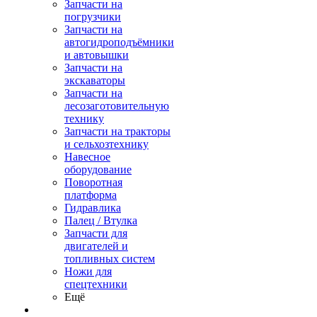
Запчасти на
погрузчики
Запчасти на
автогидроподъёмники
и автовышки
Запчасти на
экскаваторы
Запчасти на
лесозаготовительную
технику
Запчасти на тракторы
и сельхозтехнику
Навесное
оборудование
Поворотная
платформа
Гидравлика
Палец / Втулка
Запчасти для
двигателей и
топливных систем
Ножи для
спецтехники
Ещё