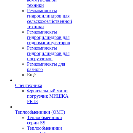
техники
Ремкомплекты
гидроцилиндров для
сельскохозяйственной
техники
Ремкомплекты
гидроцилиндров для
гидроманипуляторов
Ремкомплекты
гидроцилиндров для
погрузчиков
Ремкомплекты для
разного
Ещё
Спецтехника
Фронтальный мини
погрузчик МИШКА
FR18
Теплообменники (OMT)
Теплообменники
серии SS
Теплообменники