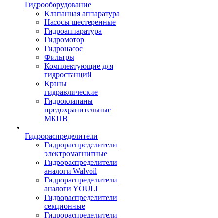
Гидрооборудование
Клапанная аппаратура
Насосы шестеренные
Гидроаппаратура
Гидромотор
Гидронасос
Фильтры
Комплектующие для
гидростанций
Краны
гидравлические
Гидроклапаны
предохранительные
МКПВ
Гидрораспределители
Гидрораспределители
электромагнитные
Гидрораспределители
аналоги Walvoil
Гидрораспределители
аналоги YOULI
Гидрораспределители
секционные
Гидрораспределители