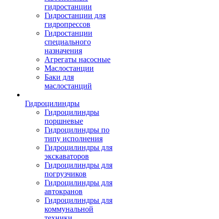
гидростанции
Гидростанции для
гидропрессов
Гидростанции
специального
назначения
Агрегаты насосные
Маслостанции
Баки для
маслостанций
Гидроцилиндры
Гидроцилиндры
поршневые
Гидроцилиндры по
типу исполнения
Гидроцилиндры для
экскаваторов
Гидроцилиндры для
погрузчиков
Гидроцилиндры для
автокранов
Гидроцилиндры для
коммунальной
техники