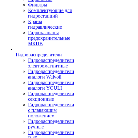
Фильтры
Комплектующие для
гидростанций
Краны
гидравлические
Гидроклапаны
предохранительные
МКПВ
Гидрораспределители
Гидрораспределители
электромагнитные
Гидрораспределители
аналоги Walvoil
Гидрораспределители
аналоги YOULI
Гидрораспределители
секционные
Гидрораспределители
с плавающим
положением
Гидрораспределители
ручные
Гидрораспределители
Р-40