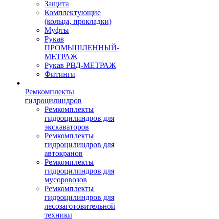
Защита
Комплектующие
(кольца, прокладки)
Муфты
Рукав
ПРОМЫШЛЕННЫЙ-
МЕТРАЖ
Рукав РВД-МЕТРАЖ
Фитинги
Ремкомплекты
гидроцилиндров
Ремкомплекты
гидроцилиндров для
экскаваторов
Ремкомплекты
гидроцилиндров для
автокранов
Ремкомплекты
гидроцилиндров для
мусоровозов
Ремкомплекты
гидроцилиндров для
лесозаготовительной
техники