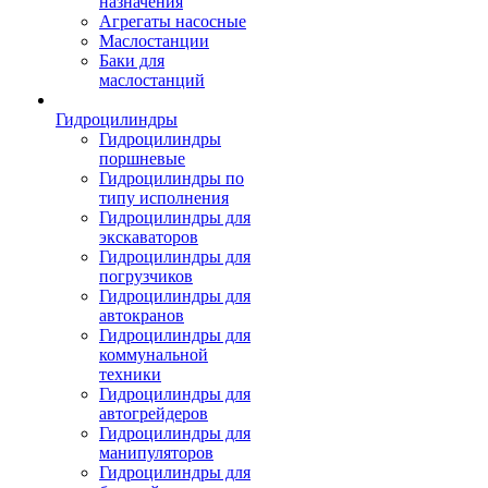
назначения
Агрегаты насосные
Маслостанции
Баки для
маслостанций
Гидроцилиндры
Гидроцилиндры
поршневые
Гидроцилиндры по
типу исполнения
Гидроцилиндры для
экскаваторов
Гидроцилиндры для
погрузчиков
Гидроцилиндры для
автокранов
Гидроцилиндры для
коммунальной
техники
Гидроцилиндры для
автогрейдеров
Гидроцилиндры для
манипуляторов
Гидроцилиндры для