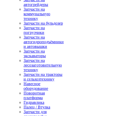
автогрейдеры
Запчасти на
коммунальную
технику
Запчасти на бульдозер
Запчасти на
погрузчики
Запчасти на
автогидроподъёмники
и автовышки
Запчасти на
экскаваторы
Запчасти на
лесозаготовительную
технику
Запчасти на тракторы
и сельхозтехнику
Навесное
оборудование
Поворотная
платформа
Гидравлика
Палец / Втулка
Запчасти для