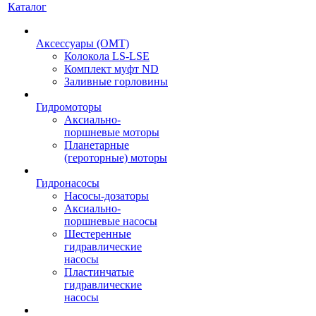
Каталог
Аксессуары (OMT)
Колокола LS-LSE
Комплект муфт ND
Заливные горловины
Гидромоторы
Аксиально-
поршневые моторы
Планетарные
(героторные) моторы
Гидронасосы
Насосы-дозаторы
Аксиально-
поршневые насосы
Шестеренные
гидравлические
насосы
Пластинчатые
гидравлические
насосы