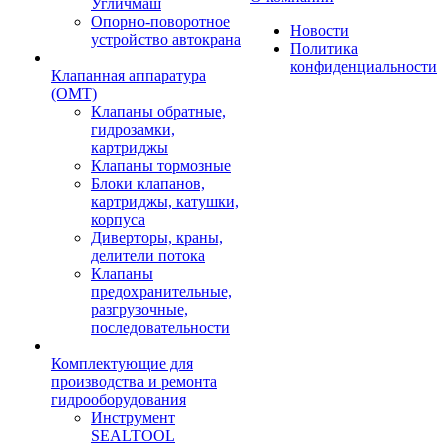
Угличмаш
Опорно-поворотное
Новости
устройство автокрана
Политика
конфиденциальности
Клапанная аппаратура
(OMT)
Клапаны обратные,
гидрозамки,
картриджы
Клапаны тормозные
Блоки клапанов,
картриджы, катушки,
корпуса
Диверторы, краны,
делители потока
Клапаны
предохранительные,
разгрузочные,
последовательности
Комплектующие для
производства и ремонта
гидрооборудования
Инструмент
SEALTOOL