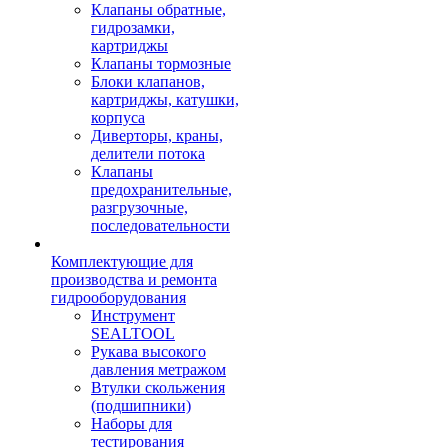
Клапаны обратные,
гидрозамки,
картриджы
Клапаны тормозные
Блоки клапанов,
картриджы, катушки,
корпуса
Диверторы, краны,
делители потока
Клапаны
предохранительные,
разгрузочные,
последовательности
Комплектующие для
производства и ремонта
гидрооборудования
Инструмент
SEALTOOL
Рукава высокого
давления метражом
Втулки скольжения
(подшипники)
Наборы для
тестирования