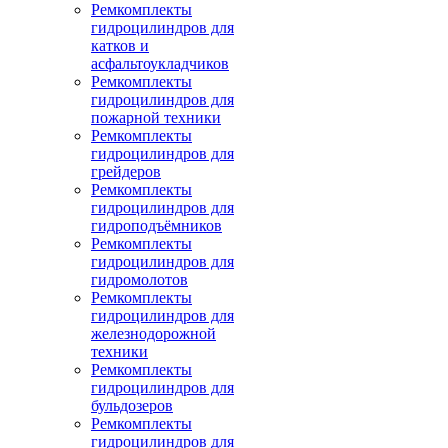
Ремкомплекты
гидроцилиндров для
катков и
асфальтоукладчиков
Ремкомплекты
гидроцилиндров для
пожарной техники
Ремкомплекты
гидроцилиндров для
грейдеров
Ремкомплекты
гидроцилиндров для
гидроподъёмников
Ремкомплекты
гидроцилиндров для
гидромолотов
Ремкомплекты
гидроцилиндров для
железнодорожной
техники
Ремкомплекты
гидроцилиндров для
бульдозеров
Ремкомплекты
гидроцилиндров для