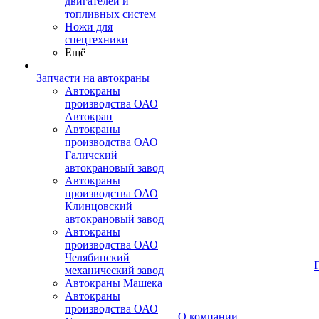
двигателей и
топливных систем
Ножи для
спецтехники
Ещё
Запчасти на автокраны
Автокраны
производства ОАО
Автокран
Автокраны
производства ОАО
Галичский
автокрановый завод
Автокраны
производства ОАО
Клинцовский
автокрановый завод
Автокраны
производства ОАО
Челябинский
механический завод
Автокраны Машека
Автокраны
производства ОАО
О компании