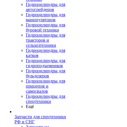
Гидроцилиндры для
автогрейдеров
Гидроцилиндры для
манипуляторов
Гидроцилиндры для
буровой техники
Гидроцилиндры для
тракторов и
сельхозтехники
Гидроцилиндры для
катков
Гидроцилиндры для
гидроподъемников
Гидроцилиндры для
бульдозеров
Гидроцилиндры для
прицепов и
самосвалов
Гидроцилиндры для
спецтехники
Ещё
Запчасти для спецтехники
РФ и СНГ
Запчасти на