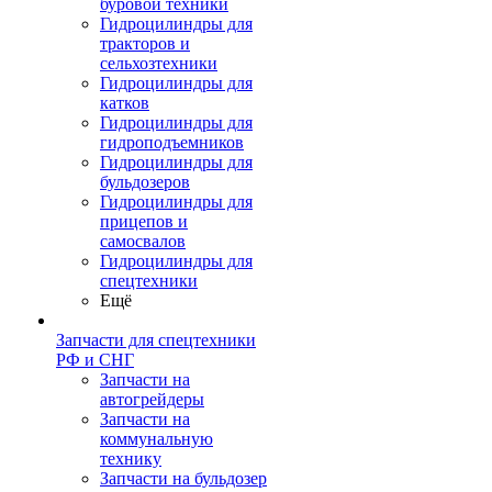
буровой техники
Гидроцилиндры для
тракторов и
сельхозтехники
Гидроцилиндры для
катков
Гидроцилиндры для
гидроподъемников
Гидроцилиндры для
бульдозеров
Гидроцилиндры для
прицепов и
самосвалов
Гидроцилиндры для
спецтехники
Ещё
Запчасти для спецтехники
РФ и СНГ
Запчасти на
автогрейдеры
Запчасти на
коммунальную
технику
Запчасти на бульдозер