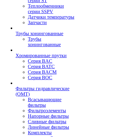
серии ST
Теплообменники
серии SSPV
Датчики температуры
Запчасти
Трубы хонингованные
Трубы
хонингованные
Хромированные прутки
Серия BAC
Серия BATC
Серия BACM
Серия BOC
Фильтры гидравлические
(OMT)
Всасыващющие
фильтры
Фильтроэлементы
Напорные фильтры
Сливные фильтры
Линейные фильтры
Комплекты