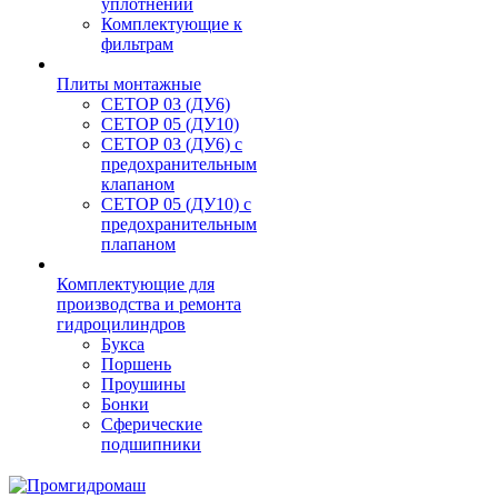
уплотнений
Комплектующие к
фильтрам
Плиты монтажные
CЕТОР 03 (ДУ6)
CЕТОР 05 (ДУ10)
CЕТОР 03 (ДУ6) с
предохранительным
клапаном
CЕТОР 05 (ДУ10) с
предохранительным
плапаном
Комплектующие для
производства и ремонта
гидроцилиндров
Букса
Поршень
Проушины
Бонки
Сферические
подшипники