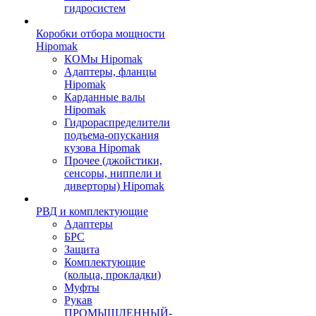
гидросистем
Коробки отбора мощности
Hipomak
КОМы Hipomak
Адаптеры, фланцы
Hipomak
Карданные валы
Hipomak
Гидрораспределители
подъема-опускания
кузова Hipomak
Прочее (джойстики,
сенсоры, ниппели и
диверторы) Hipomak
РВД и комплектующие
Адаптеры
БРС
Защита
Комплектующие
(кольца, прокладки)
Муфты
Рукав
ПРОМЫШЛЕННЫЙ-