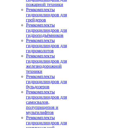
пожарной техники
Ремкомплекты
гидроцилиндров для
грейдеров
Ремкомплекты
гидроцилиндров для
гидроподъёмников
Ремкомплекты
гидроцилиндров для
гидромолотов
Ремкомплекты
гидроцилиндров для
железнодорожной
техники
Ремкомплекты
гидроцилиндров для
бульдозеров
Ремкомплекты
гидроцилиндров для
самосвалов,
полуприцепов и
мультилифтов
Ремкомплекты
гидроцилиндров для
коммунальной