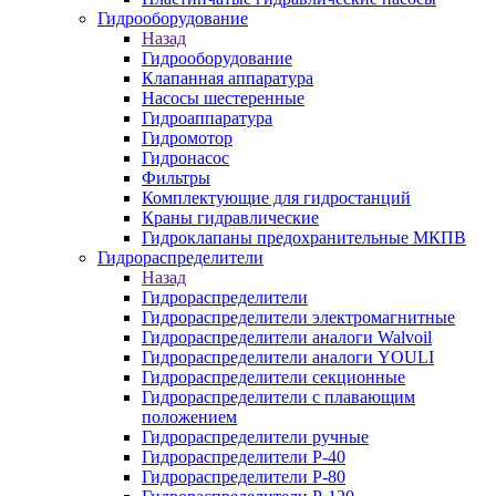
Гидрооборудование
Назад
Гидрооборудование
Клапанная аппаратура
Насосы шестеренные
Гидроаппаратура
Гидромотор
Гидронасос
Фильтры
Комплектующие для гидростанций
Краны гидравлические
Гидроклапаны предохранительные МКПВ
Гидрораспределители
Назад
Гидрораспределители
Гидрораспределители электромагнитные
Гидрораспределители аналоги Walvoil
Гидрораспределители аналоги YOULI
Гидрораспределители секционные
Гидрораспределители с плавающим
положением
Гидрораспределители ручные
Гидрораспределители Р-40
Гидрораспределители Р-80