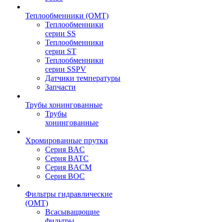
Теплообменники (OMT)
Теплообменники
серии SS
Теплообменники
серии ST
Теплообменники
серии SSPV
Датчики температуры
Запчасти
Трубы хонингованные
Трубы
хонингованные
Хромированные прутки
Серия BAC
Серия BATC
Серия BACM
Серия BOC
Фильтры гидравлические
(OMT)
Всасыващющие
фильтры