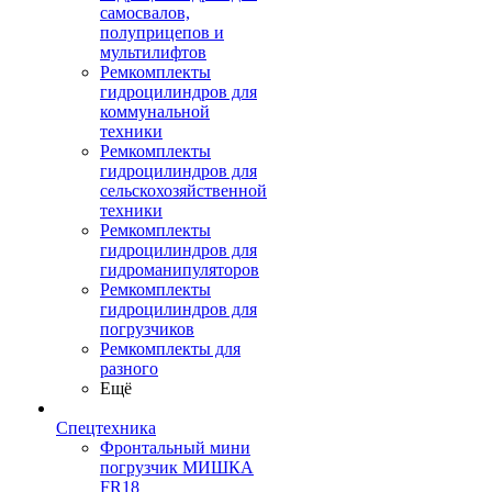
самосвалов,
полуприцепов и
мультилифтов
Ремкомплекты
гидроцилиндров для
коммунальной
техники
Ремкомплекты
гидроцилиндров для
сельскохозяйственной
техники
Ремкомплекты
гидроцилиндров для
гидроманипуляторов
Ремкомплекты
гидроцилиндров для
погрузчиков
Ремкомплекты для
разного
Ещё
Спецтехника
Фронтальный мини
погрузчик МИШКА
FR18