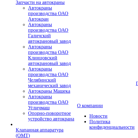
Запчасти на автокраны
Автокраны
производства ОАО
Автокран
Автокраны
производства ОАО
Галичский
автокрановый завод
Автокраны
производства ОАО
Клинцовский
автокрановый завод
Автокраны
производства ОАО
Челябинский
механический завод
Автокраны Машека
Автокраны
производства ОАО
О компании
Угличмаш
Опорно-поворотное
Новости
устройство автокрана
Политика
конфиденциальности
Клапанная аппаратура
(OMT)