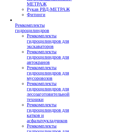
МЕТРАЖ
Рукав РВД-МЕТРАЖ
Фитинги
Ремкомплекты
гидроцилиндров
Ремкомплекты
гидроцилиндров для
экскаваторов
Ремкомплекты
гидроцилиндров для
автокранов
Ремкомплекты
гидроцилиндров для
мусоровозов
Ремкомплекты
гидроцилиндров для
лесозаготовительной
техники
Ремкомплекты
гидроцилиндров для
катков и
асфальтоукладчиков
Ремкомплекты
гидроцилиндров для