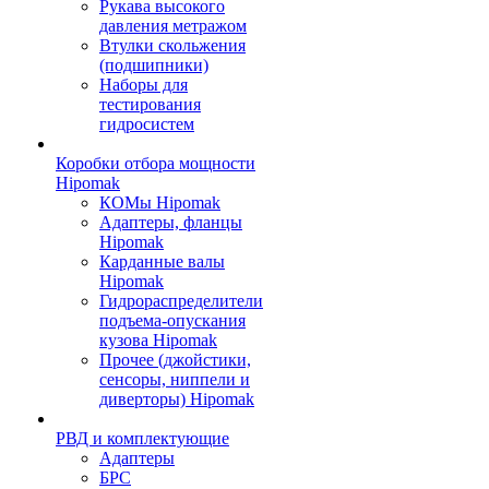
Рукава высокого
давления метражом
Втулки скольжения
(подшипники)
Наборы для
тестирования
гидросистем
Коробки отбора мощности
Hipomak
КОМы Hipomak
Адаптеры, фланцы
Hipomak
Карданные валы
Hipomak
Гидрораспределители
подъема-опускания
кузова Hipomak
Прочее (джойстики,
сенсоры, ниппели и
диверторы) Hipomak
РВД и комплектующие
Адаптеры
БРС