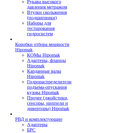
Рукава высокого
давления метражом
Втулки скольжения
(подшипники)
Наборы для
тестирования
гидросистем
Коробки отбора мощности
Hipomak
КОМы Hipomak
Адаптеры, фланцы
Hipomak
Карданные валы
Hipomak
Гидрораспределители
подъема-опускания
кузова Hipomak
Прочее (джойстики,
сенсоры, ниппели и
диверторы) Hipomak
РВД и комплектующие
Адаптеры
БРС