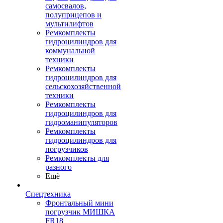
самосвалов,
полуприцепов и
мультилифтов
Ремкомплекты
гидроцилиндров для
коммунальной
техники
Ремкомплекты
гидроцилиндров для
сельскохозяйственной
техники
Ремкомплекты
гидроцилиндров для
гидроманипуляторов
Ремкомплекты
гидроцилиндров для
погрузчиков
Ремкомплекты для
разного
Ещё
Спецтехника
Фронтальный мини
погрузчик МИШКА
FR18