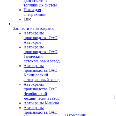
двигателей и
топливных систем
Ножи для
спецтехники
Ещё
Запчасти на автокраны
Автокраны
производства ОАО
Автокран
Автокраны
производства ОАО
Галичский
автокрановый завод
Автокраны
производства ОАО
Клинцовский
автокрановый завод
Автокраны
производства ОАО
Челябинский
механический завод
Автокраны Машека
Автокраны
производства ОАО
О компании