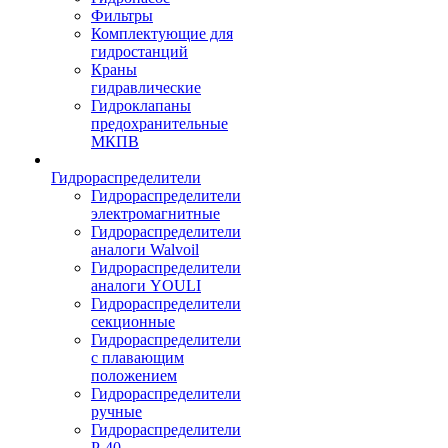
Фильтры
Комплектующие для
гидростанций
Краны
гидравлические
Гидроклапаны
предохранительные
МКПВ
Гидрораспределители
Гидрораспределители
электромагнитные
Гидрораспределители
аналоги Walvoil
Гидрораспределители
аналоги YOULI
Гидрораспределители
секционные
Гидрораспределители
с плавающим
положением
Гидрораспределители
ручные
Гидрораспределители
Р-40