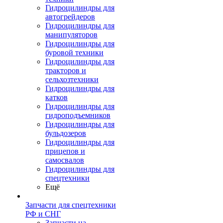
Гидроцилиндры для
автогрейдеров
Гидроцилиндры для
манипуляторов
Гидроцилиндры для
буровой техники
Гидроцилиндры для
тракторов и
сельхозтехники
Гидроцилиндры для
катков
Гидроцилиндры для
гидроподъемников
Гидроцилиндры для
бульдозеров
Гидроцилиндры для
прицепов и
самосвалов
Гидроцилиндры для
спецтехники
Ещё
Запчасти для спецтехники
РФ и СНГ
Запчасти на