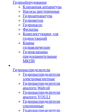
Гидрооборудование
Клапанная аппаратура
Насосы шестеренные
Гидроаппаратура
Гидромотор
Гидронасос
Фильтры
Комплектующие для
гидростанций
Краны
гидравлические
Гидроклапаны
предохранительные
МКПВ
Гидрораспределители
Гидрораспределители
электромагнитные
Гидрораспределители
аналоги Walvoil
Гидрораспределители
аналоги YOULI
Гидрораспределители
секционные
Гидрораспределители