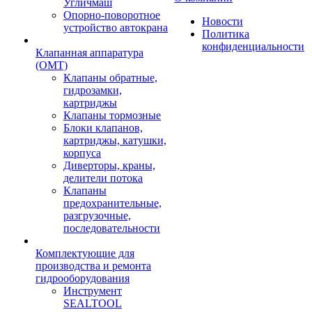
Угличмаш
Опорно-поворотное
Новости
устройство автокрана
Политика
конфиденциальности
Клапанная аппаратура
(OMT)
Клапаны обратные,
гидрозамки,
картриджы
Клапаны тормозные
Блоки клапанов,
картриджы, катушки,
корпуса
Диверторы, краны,
делители потока
Клапаны
предохранительные,
разгрузочные,
последовательности
Комплектующие для
производства и ремонта
гидрооборудования
Инструмент
SEALTOOL