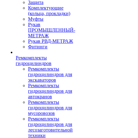
Защита
Комплектующие
(кольца, прокладки)
Муфты
Рукав
ПРОМЫШЛЕННЫЙ-
МЕТРАЖ
Рукав РВД-МЕТРАЖ
Фитинги
Ремкомплекты
гидроцилиндров
Ремкомплекты
гидроцилиндров для
экскаваторов
Ремкомплекты
гидроцилиндров для
автокранов
Ремкомплекты
гидроцилиндров для
мусоровозов
Ремкомплекты
гидроцилиндров для
лесозаготовительной
техники