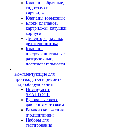
Клапаны обратные,
гидрозамки,
картриджы
Клапаны тормозные
Блоки клапанов,
картриджы, катушки,
корпуса
Диверторы, краны,
делители потока
Клапаны
предохранительные,
разгрузочные,
последовательности
Комплектующие для
производства и ремонта
гидрооборудования
Инструмент
SEALTOOL
Рукава высокого
давления метражом
Втулки скольжения
(подшипники)
Наборы для
тестирования