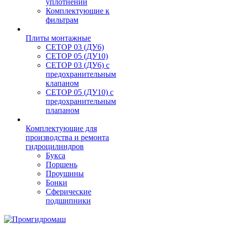
уплотнений
Комплектующие к
фильтрам
Плиты монтажные
CЕТОР 03 (ДУ6)
CЕТОР 05 (ДУ10)
CЕТОР 03 (ДУ6) с
предохранительным
клапаном
CЕТОР 05 (ДУ10) с
предохранительным
плапаном
Комплектующие для
производства и ремонта
гидроцилиндров
Букса
Поршень
Проушины
Бонки
Сферические
подшипники