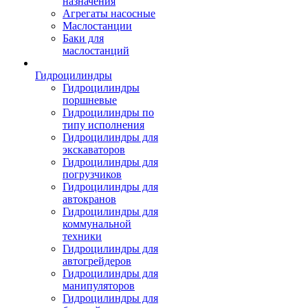
назначения
Агрегаты насосные
Маслостанции
Баки для
маслостанций
Гидроцилиндры
Гидроцилиндры
поршневые
Гидроцилиндры по
типу исполнения
Гидроцилиндры для
экскаваторов
Гидроцилиндры для
погрузчиков
Гидроцилиндры для
автокранов
Гидроцилиндры для
коммунальной
техники
Гидроцилиндры для
автогрейдеров
Гидроцилиндры для
манипуляторов
Гидроцилиндры для