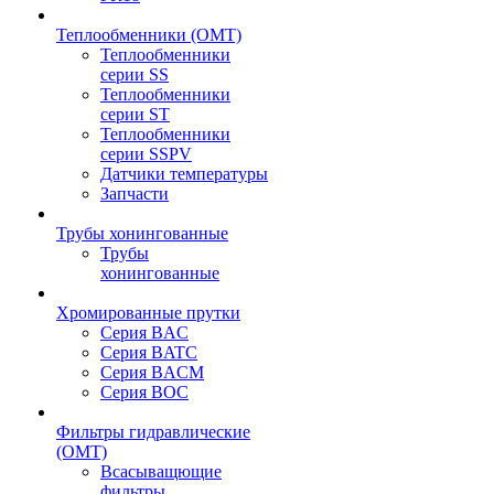
Теплообменники (OMT)
Теплообменники
серии SS
Теплообменники
серии ST
Теплообменники
серии SSPV
Датчики температуры
Запчасти
Трубы хонингованные
Трубы
хонингованные
Хромированные прутки
Серия BAC
Серия BATC
Серия BACM
Серия BOC
Фильтры гидравлические
(OMT)
Всасыващющие
фильтры