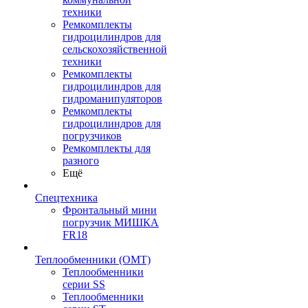
техники
Ремкомплекты
гидроцилиндров для
сельскохозяйственной
техники
Ремкомплекты
гидроцилиндров для
гидроманипуляторов
Ремкомплекты
гидроцилиндров для
погрузчиков
Ремкомплекты для
разного
Ещё
Спецтехника
Фронтальный мини
погрузчик МИШКА
FR18
Теплообменники (OMT)
Теплообменники
серии SS
Теплообменники