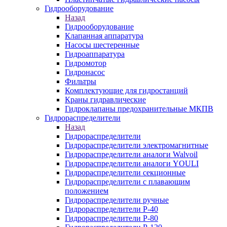
Гидрооборудование
Назад
Гидрооборудование
Клапанная аппаратура
Насосы шестеренные
Гидроаппаратура
Гидромотор
Гидронасос
Фильтры
Комплектующие для гидростанций
Краны гидравлические
Гидроклапаны предохранительные МКПВ
Гидрораспределители
Назад
Гидрораспределители
Гидрораспределители электромагнитные
Гидрораспределители аналоги Walvoil
Гидрораспределители аналоги YOULI
Гидрораспределители секционные
Гидрораспределители с плавающим
положением
Гидрораспределители ручные
Гидрораспределители Р-40
Гидрораспределители Р-80