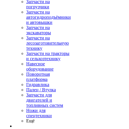
Запчасти на
погрузчики
Запчасти на
автогидроподъёмники
и автовышки
Запчасти на
экскаваторы
Запчасти на
лесозаготовительную
технику
Запчасти на тракторы
и сельхозтехнику
Навесное
оборудование
Поворотная
платформа
Гидравлика
Палец / Втулка
Запчасти для
двигателей и
топливных систем
Ножи для
спецтехники
Ещё