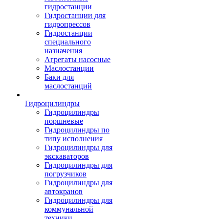
гидростанции
Гидростанции для
гидропрессов
Гидростанции
специального
назначения
Агрегаты насосные
Маслостанции
Баки для
маслостанций
Гидроцилиндры
Гидроцилиндры
поршневые
Гидроцилиндры по
типу исполнения
Гидроцилиндры для
экскаваторов
Гидроцилиндры для
погрузчиков
Гидроцилиндры для
автокранов
Гидроцилиндры для
коммунальной
техники