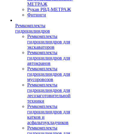
МЕТРАЖ
Рукав РВД-МЕТРАЖ
Фитинги
Ремкомплекты
гидроцилиндров
Ремкомплекты
гидроцилиндров для
экскаваторов
Ремкомплекты
гидроцилиндров для
автокранов
Ремкомплекты
гидроцилиндров для
мусоровозов
Ремкомплекты
гидроцилиндров для
лесозаготовительной
техники
Ремкомплекты
гидроцилиндров для
катков и
асфальтоукладчиков
Ремкомплекты
гидроцилиндров для