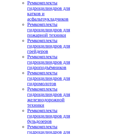
Ремкомплекты
гидроцилиндров для
катков и
асфальтоукладчиков
Ремкомплекты
гидроцилиндров для
пожарной техники
Ремкомплекты
гидроцилиндров для
грейдеров
Ремкомплекты
гидроцилиндров для
гидроподъёмников
Ремкомплекты
гидроцилиндров для
гидромолотов
Ремкомплекты
гидроцилиндров для
железнодорожной
техники
Ремкомплекты
гидроцилиндров для
бульдозеров
Ремкомплекты
гидроцилиндров для