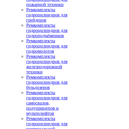
пожарной техники
Ремкомплекты
гидроцилиндров для
грейдеров
Ремкомплекты
гидроцилиндров для
гидроподъёмников
Ремкомплекты
гидроцилиндров для
гидромолотов
Ремкомплекты
гидроцилиндров для
железнодорожной
техники
Ремкомплекты
гидроцилиндров для
бульдозеров
Ремкомплекты
гидроцилиндров для
самосвалов,
полуприцепов и
мультилифтов
Ремкомплекты
гидроцилиндров для
коммунальной