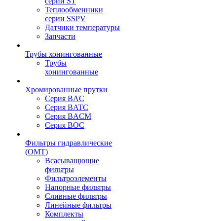
серии ST
Теплообменники
серии SSPV
Датчики температуры
Запчасти
Трубы хонингованные
Трубы
хонингованные
Хромированные прутки
Серия BAC
Серия BATC
Серия BACM
Серия BOC
Фильтры гидравлические
(OMT)
Всасыващющие
фильтры
Фильтроэлементы
Напорные фильтры
Сливные фильтры
Линейные фильтры
Комплекты