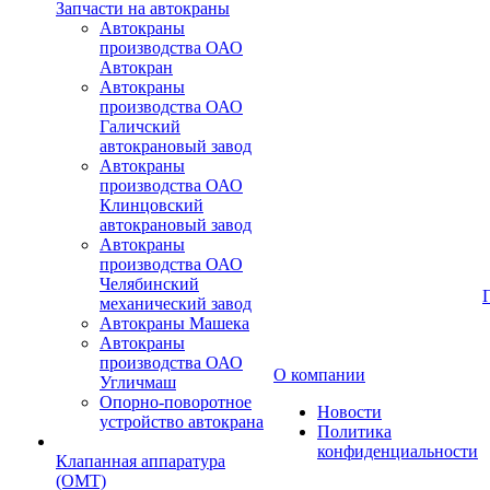
Запчасти на автокраны
Автокраны
производства ОАО
Автокран
Автокраны
производства ОАО
Галичский
автокрановый завод
Автокраны
производства ОАО
Клинцовский
автокрановый завод
Автокраны
производства ОАО
Челябинский
механический завод
Автокраны Машека
Автокраны
производства ОАО
О компании
Угличмаш
Опорно-поворотное
Новости
устройство автокрана
Политика
конфиденциальности
Клапанная аппаратура
(OMT)