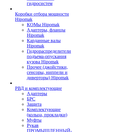
гидросистем
Коробки отбора мощности
Hipomak
КОМы Hipomak
Адаптеры, фланцы
Hipomak
Карданные валы
Hipomak
Гидрораспределители
подъема-опускания
кузова Hipomak
Прочее (джойстики,
сенсоры, ниппели и
диверторы) Hipomak
РВД и комплектующие
Адаптеры
БРС
Защита
Комплектующие
(кольца, прокладки)
Муфты
Рукав
ПРОМЫШЛЕННЫЙ-