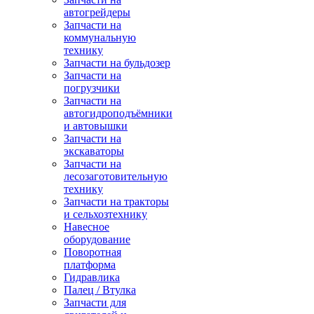
автогрейдеры
Запчасти на
коммунальную
технику
Запчасти на бульдозер
Запчасти на
погрузчики
Запчасти на
автогидроподъёмники
и автовышки
Запчасти на
экскаваторы
Запчасти на
лесозаготовительную
технику
Запчасти на тракторы
и сельхозтехнику
Навесное
оборудование
Поворотная
платформа
Гидравлика
Палец / Втулка
Запчасти для