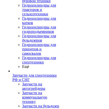
буровой техники
Гидроцилиндры для
тракторов и
сельхозтехники
Гидроцилиндры для
катков
Гидроцилиндры для
гидроподъемников
Гидроцилиндры для
бульдозеров
Гидроцилиндры для
прицепов и
самосвалов
Гидроцилиндры для
спецтехники
Ещё
Запчасти для спецтехники
РФ и СНГ
Запчасти на
автогрейдеры
Запчасти на
коммунальную
технику
Запчасти на бульдозер