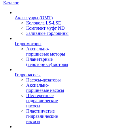
Каталог
Аксессуары (OMT)
Колокола LS-LSE
Комплект муфт ND
Заливные горловины
Гидромоторы
Аксиально-
поршневые моторы
Планетарные
(героторные) моторы
Гидронасосы
Насосы-дозаторы
Аксиально-
поршневые насосы
Шестеренные
гидравлические
насосы
Пластинчатые
гидравлические
насосы